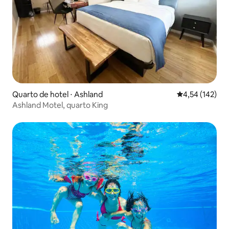
Quarto de hotel ⋅ Ashland
4,54 de uma av
4,54 (142)
Ashland Motel, quarto King