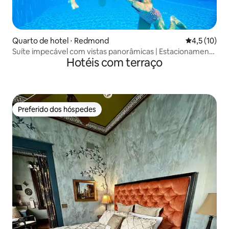
Quarto de hotel ⋅ Redmond
4,5 de uma a
4,5 (10)
Suíte impecável com vistas panorâmicas | Estacionamento
Hotéis com terraço
gratuito
Preferido dos hóspedes
Preferido dos hóspedes