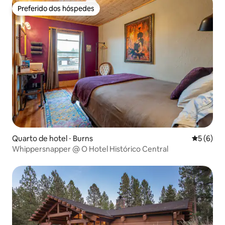
Preferido dos hóspedes
Preferido dos hóspedes
Quarto de hotel ⋅ Burns
5 de uma 
5 (6)
Whippersnapper @ O Hotel Histórico Central