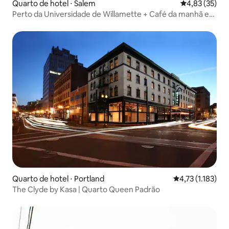
Quarto de hotel ⋅ Salem
4,83 de uma a
4,83 (35)
Perto da Universidade de Willamette + Café da manhã e
piscina gratuitos
Quarto de hotel ⋅ Portland
4,73 de uma aval
4,73 (1.183)
The Clyde by Kasa | Quarto Queen Padrão