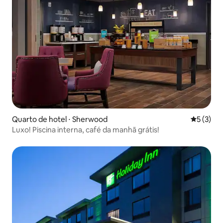
Quarto de hotel ⋅ Sherwood
5 de uma 
5 (3)
Luxo! Piscina interna, café da manhã grátis!