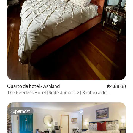
Quarto de hotel ⋅ Ashland
4,88 de uma 
4,88 (8)
The Peerless Hotel | Suíte Júnior #2 | Banheira de
hidromassagem
Superhost
Superhost