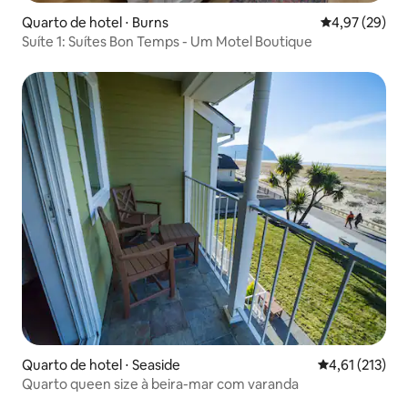
Quarto de hotel ⋅ Burns
4,97 de uma a
4,97 (29)
Suíte 1: Suítes Bon Temps - Um Motel Boutique
Quarto de hotel ⋅ Seaside
4,61 de uma av
4,61 (213)
Quarto queen size à beira-mar com varanda