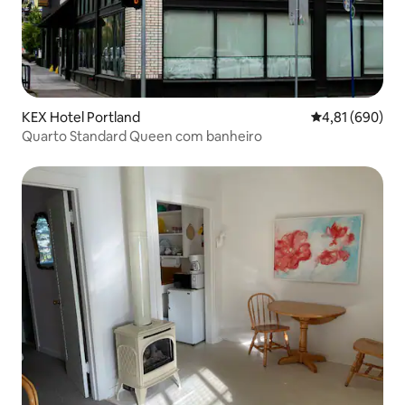
KEX Hotel Portland
4,81 de uma av
4,81 (690)
Quarto Standard Queen com banheiro