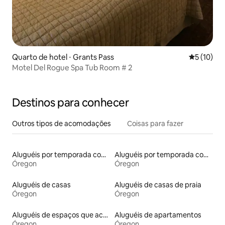
Quarto de hotel ⋅ Grants Pass
5 de uma a
5 (10)
Motel Del Rogue Spa Tub Room # 2
Destinos para conhecer
Outros tipos de acomodações
Coisas para fazer
Aluguéis por temporada com banheiro para PCD
Aluguéis por temporada com suítes privativas
Óregon
Óregon
Aluguéis de casas
Aluguéis de casas de praia
Óregon
Óregon
Aluguéis de espaços que aceitam animais de estimação
Aluguéis de apartamentos
Óregon
Óregon