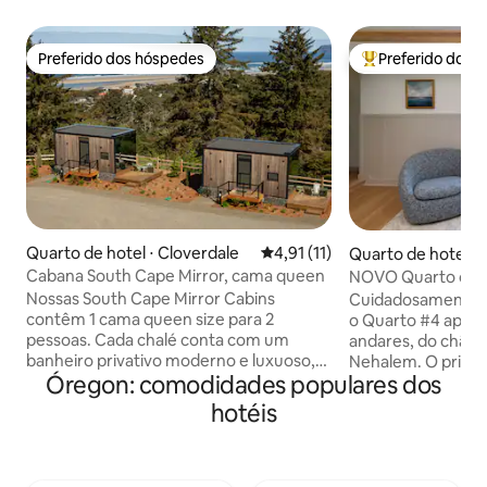
Preferido dos hóspedes
Preferido dos 
Preferido dos hóspedes
Entre os melhore
Quarto de hotel ⋅ Cloverdale
4,91 de uma avaliação média de
4,91 (11)
Quarto de hotel ⋅
Cabana South Cape Mirror, cama queen
NOVO Quarto com 
luxo à beira-rio
Nossas South Cape Mirror Cabins
Cuidadosamente r
contêm 1 cama queen size para 2
o Quarto #4 aprese
pessoas. Cada chalé conta com um
andares, do chão a
banheiro privativo moderno e luxuoso,
Nehalem. O primei
Óregon: comodidades populares dos
piso aquecido, aquecedor/ar-
giratórias de gra
condicionado, cortinas blackout, bar
cozinha americana
hotéis
molhado, área de estar, geladeira,
e micro-ondas) e 
equipamento para café/chá e um pátio
refeições. Uma es
externo + espaço de fogueira. A praia
sobe até o nível 
fica a 7 minutos a pé. NÃO é possível
cama king size (e 