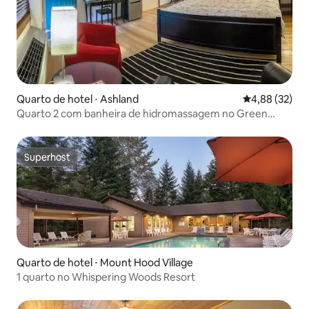
Quarto de hotel ⋅ Ashland
4,88 de uma a
4,88 (32)
Quarto 2 com banheira de hidromassagem no Green
Springs Inn
Superhost
Superhost
Quarto de hotel ⋅ Mount Hood Village
1 quarto no Whispering Woods Resort