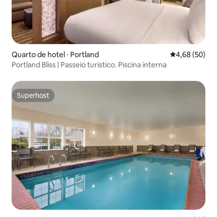
Quarto de hotel ⋅ Portland
4,68 de uma a
4,68 (50)
Portland Bliss | Passeio turístico. Piscina interna
Superhost
Superhost