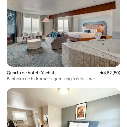
Quarto de hotel ⋅ Yachats
4,52 de uma a
4,52 (50)
Banheira de hidromassagem king à beira-mar