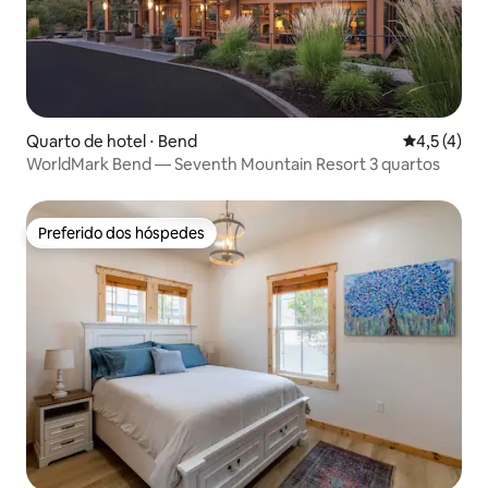
Quarto de hotel ⋅ Bend
4,5 de uma 
4,5 (4)
WorldMark Bend — Seventh Mountain Resort 3 quartos
Preferido dos hóspedes
Preferido dos hóspedes