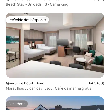
Beach Stay - Unidade #3 - Cama King
Preferido dos hóspedes
Preferido dos hóspedes
Quarto de hotel ⋅ Bend
4,9 de uma a
4,9 (88)
Maravilhas vulcânicas | Esqui. Café da manhã grátis
Superhost
Superhost