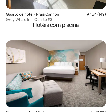
Quarto de hotel ⋅ Praia Cannon
4,74 de uma av
4,74 (149)
Grey Whale Inn: Quarto #3
Hotéis com piscina