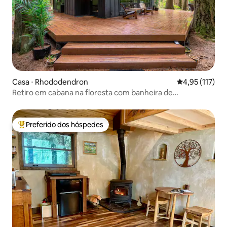
Casa ⋅ Rhododendron
4,95 de uma av
4,95 (117)
Retiro em cabana na floresta com banheira de
hidromassagem (cães permitidos)
Preferido dos hóspedes
Entre os melhores preferidos dos hóspedes