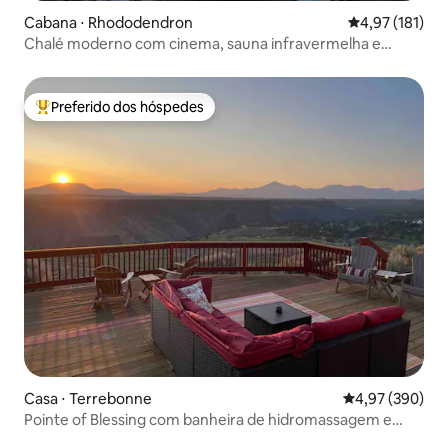
Cabana ⋅ Rhododendron
4,97 de uma av
4,97 (181)
Chalé moderno com cinema, sauna infravermelha e
banheira de hidromassagem
Preferido dos hóspedes
Entre os melhores preferidos dos hóspedes
Casa ⋅ Terrebonne
4,97 de uma ava
4,97 (390)
Pointe of Blessing com banheira de hidromassagem e
vista para o cânion