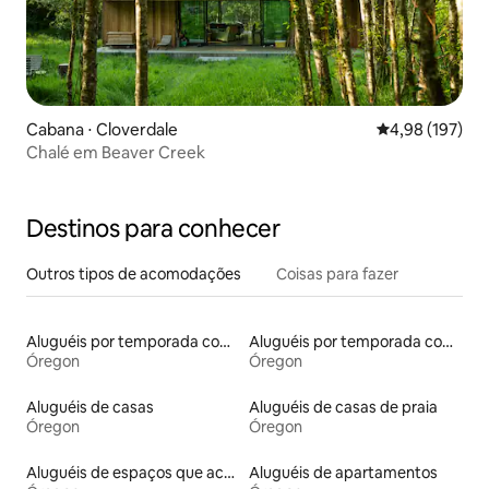
Cabana ⋅ Cloverdale
4,98 de uma av
4,98 (197)
Chalé em Beaver Creek
Destinos para conhecer
Outros tipos de acomodações
Coisas para fazer
Aluguéis por temporada com banheiro para PCD
Aluguéis por temporada com suítes privativas
Óregon
Óregon
Aluguéis de casas
Aluguéis de casas de praia
Óregon
Óregon
Aluguéis de espaços que aceitam animais de estimação
Aluguéis de apartamentos