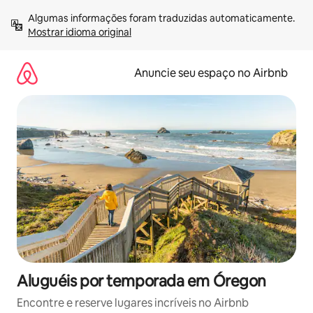
Pular
Algumas informações foram traduzidas automaticamente. 
para
Mostrar idioma original
o
conteúdo
Anuncie seu espaço no Airbnb
Aluguéis por temporada em Óregon
Encontre e reserve lugares incríveis no Airbnb