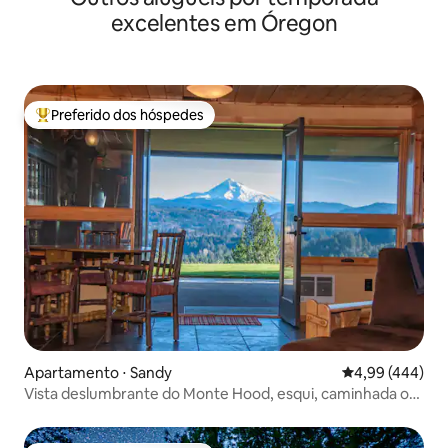
excelentes em Óregon
Preferido dos hóspedes
Entre os melhores preferidos dos hóspedes
Apartamento ⋅ Sandy
4,99 de uma ava
4,99 (444)
Vista deslumbrante do Monte Hood, esqui, caminhada ou
mountain bike