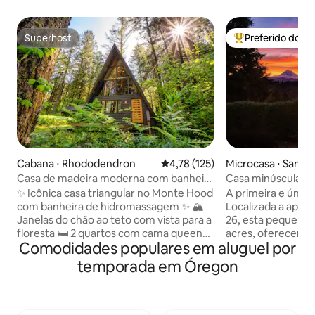
Superhost
Preferido dos 
Superhost
Entre os melhore
Cabana ⋅ Rhododendron
4,78 de uma avaliação média de 
4,78 (125)
Microcasa ⋅ Sandy
Casa de madeira moderna com banheira
Casa minúscula co
de hidromassagem
Hood!
✨ Icônica casa triangular no Monte Hood
A primeira e única
com banheira de hidromassagem ✨ 🏔️
Localizada a apen
Janelas do chão ao teto com vista para a
26, esta pequena c
floresta 🛏️ 2 quartos com cama queen
acres, oferecend
Comodidades populares em aluguel por
no andar de cima — acomoda 4 pessoas
tranquilo e privad
🔥 Lareira de pedra e charme vintage de
Mt. Aventuras no 
temporada em Óregon
meados do século 💻 Espaço de trabalho
tem seu próprio e
+ Wi-Fi rápido para planejar a viagem ♨️
deslumbrante do M
Ofurô privativo sob as árvores 🐕 Aceita
bairro, com nossa c
animais de estimação, com quintal
mas sem afetar su