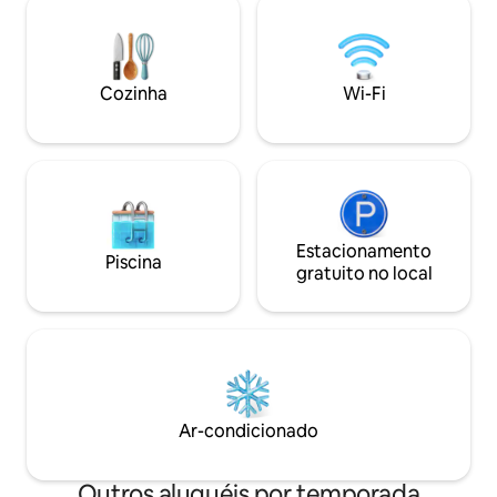
cercado e fogueira ❄️ Ar-condicionado,
Projetado em tor
aquecedor de parede e lareira a lenha;
personalizado de j
no andar de baixo pode ficar mais fresco
abre totalmente pa
🎿 Perto da US-26, Skyway, trilhas e esqui
trazendo a monta
Cozinha
Wi-Fi
no Monte Hood para esquiar.
a sua estadia par
Estacionamento na entrada da garagem.
inesquecíveis, ent
verdadeira magia
Estacionamento
Piscina
gratuito no local
Ar-condicionado
Outros aluguéis por temporada