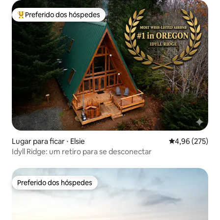
Preferido dos hóspedes
Entre os melhores preferidos dos hóspedes
Lugar para ficar ⋅ Elsie
4,96 de uma av
4,96 (275)
Idyll Ridge: um retiro para se desconectar
Preferido dos hóspedes
Preferido dos hóspedes