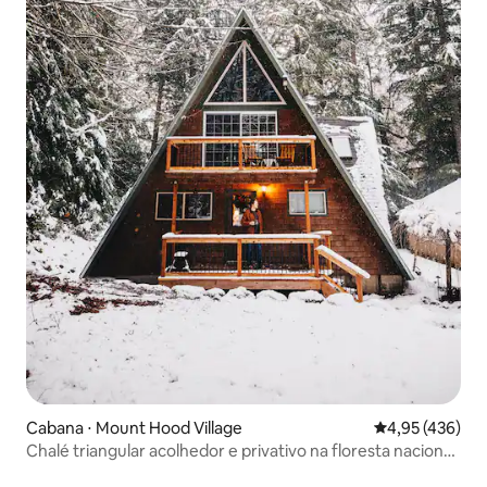
Cabana ⋅ Mount Hood Village
4,95 de uma av
4,95 (436)
Chalé triangular acolhedor e privativo na floresta nacional
do Monte Hood