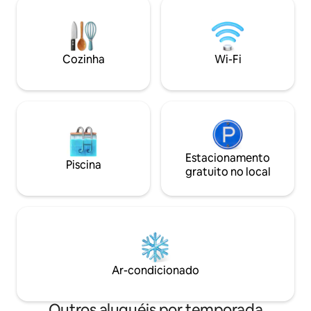
tranquilas durante 
para casais que querem passar um fim
interior, tetos ab
de semana romântico na floresta ou
de madeira e janel
uma base para quem está aqui para
trazem o exterior 
aproveitar tudo o que Mt. Hood tem a
Cozinha
Wi-Fi
enchendo o espaço
oferecer. Caminhadas, pesca e esqui
Com uma cozinha 
ficam a poucos minutos de distância!
elegante
Estacionamento
Piscina
gratuito no local
Ar-condicionado
Outros aluguéis por temporada