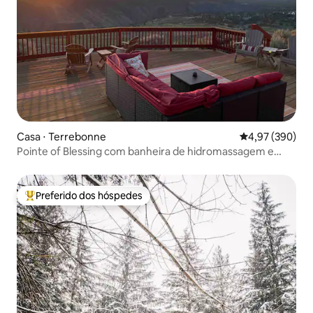
Casa ⋅ Terrebonne
4,97 de uma ava
4,97 (390)
Pointe of Blessing com banheira de hidromassagem e
vista para o cânion
Preferido dos hóspedes
Entre os melhores preferidos dos hóspedes