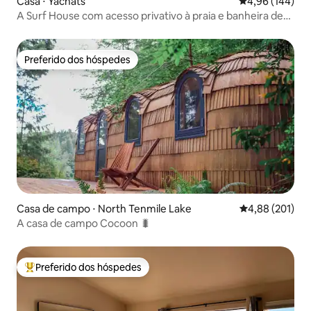
Casa ⋅ Yachats
4,96 de uma av
4,96 (144)
A Surf House com acesso privativo à praia e banheira de
hidromassagem!
Preferido dos hóspedes
Preferido dos hóspedes
Casa de campo ⋅ North Tenmile Lake
4,88 de uma av
4,88 (201)
A casa de campo Cocoon 🐛
Preferido dos hóspedes
Entre os melhores preferidos dos hóspedes