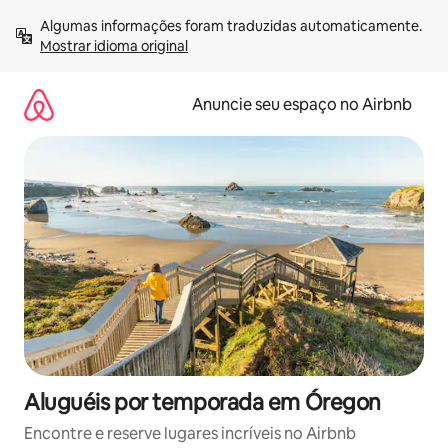
Pular
Algumas informações foram traduzidas automaticamente. 
para
Mostrar idioma original
o
conteúdo
Anuncie seu espaço no Airbnb
Aluguéis por temporada em Óregon
Encontre e reserve lugares incríveis no Airbnb