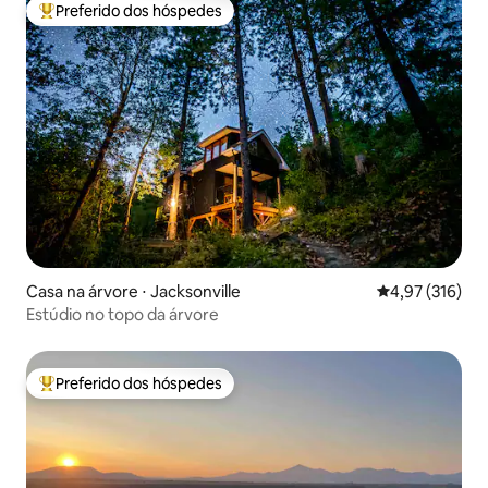
Preferido dos hóspedes
Entre os melhores preferidos dos hóspedes
Casa na árvore ⋅ Jacksonville
4,97 de uma av
4,97 (316)
Estúdio no topo da árvore
Preferido dos hóspedes
Entre os melhores preferidos dos hóspedes