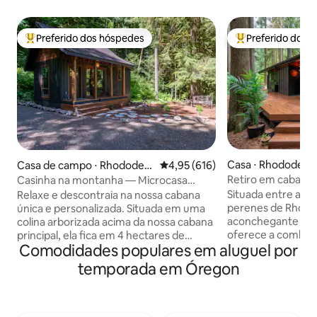
Preferido dos hóspedes
Preferido dos 
Entre os melhores preferidos dos hóspedes
Entre os melhore
Casa ⋅ Rhododend
Casa de campo ⋅ Rhododen
4,95 de uma avaliação média de 
4,95 (616)
dron
Retiro em cabana 
Casinha na montanha — Microcasa
banheira de hidr
espaçosa
Situada entre as 
Relaxe e descontraia na nossa cabana
permitidos)
perenes de Rhodo
única e personalizada. Situada em uma
aconchegante cab
colina arborizada acima da nossa cabana
oferece a combina
principal, ela fica em 4 hectares de
Comodidades populares em aluguel por
conforto moderno 
terreno privado com vegetação, na
você está mergul
divisa com a Floresta Nacional do Monte
temporada em Óregon
hidromassagem pri
Hood. A cabana foi projetada para
desfrutando de u
oferecer conforto o ano todo, incluindo
deck ou relaxando 
ar-condicionado para os dias mais
este retiro foi pr
quentes de verão. Um refúgio perfeito