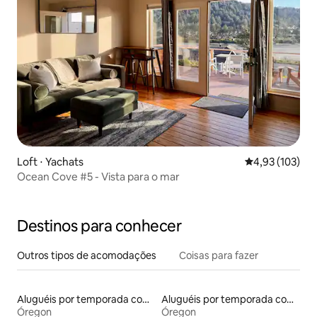
Loft ⋅ Yachats
4,93 de uma av
4,93 (103)
Ocean Cove #5 - Vista para o mar
Destinos para conhecer
Outros tipos de acomodações
Coisas para fazer
Aluguéis por temporada com banheiro para PCD
Aluguéis por temporada com suítes privativas
Óregon
Óregon