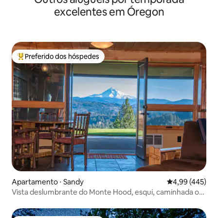
excelentes em Óregon
Preferido dos hóspedes
Entre os melhores preferidos dos hóspedes
Apartamento ⋅ Sandy
4,99 de uma av
4,99 (445)
Vista deslumbrante do Monte Hood, esqui, caminhada ou
mountain bike