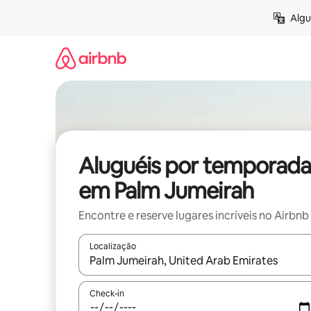
Pular
Algu
para
o
conteúdo
Aluguéis por temporada
em Palm Jumeirah
Encontre e reserve lugares incríveis no Airbnb
Localização
Quando os resultados estiverem disponíveis, expl
Check-in