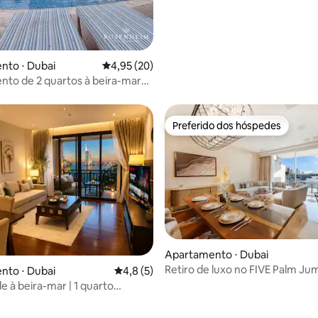
nto ⋅ Dubai
4,95 de uma avaliação média de 5, 20 avalia
4,95 (20)
to de 2 quartos à beira-mar
Dubai Marina e do JBR
Preferido dos hóspedes
Preferido dos hóspedes
Apartamento ⋅ Dubai
Retiro de luxo no FIVE Palm Ju
 média de 5, 8 avaliações
nto ⋅ Dubai
4,8 de uma avaliação média de 5, 5 avalia
4,8 (5)
e à beira-mar | 1 quarto
 em Palm Jumeirah