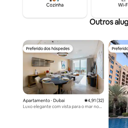
prestigia
uma academia de última geração, sauna,
Cozinha
Wi-F
de marcos
uma espaçosa piscina ao ar livre e acesso
Atlantis.
exclusivo à praia privativa.
Outros alu
Preferido dos hóspedes
Preferid
Preferido dos hóspedes
Preferid
Apartamento ⋅ Dubai
4,91 de uma avaliação 
4,91 (32)
Luxo elegante com vista para o mar no
CINCO Palm Jumeirah