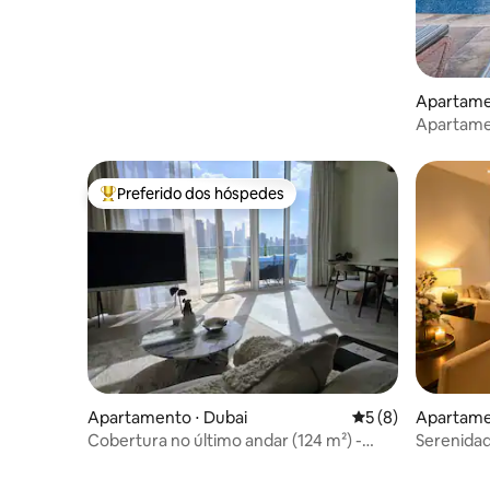
Apartame
Apartamen
perto da 
Preferido dos hóspedes
Entre os melhores preferidos dos hóspedes
Apartamento ⋅ Dubai
5 de uma avaliação
5 (8)
Apartame
Cobertura no último andar (124 m²) -
Serenidad
Vistas panorâmicas
elegante