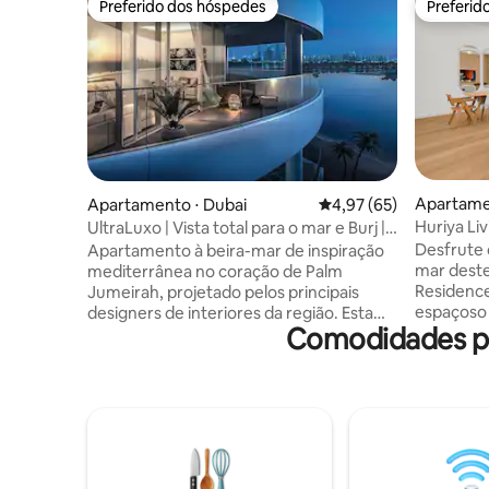
Preferido dos hóspedes
Preferid
Preferido dos hóspedes
Preferid
Apartame
Apartamento ⋅ Dubai
4,97 de uma avaliação 
4,97 (65)
Huriya Liv
UltraLuxo | Vista total para o mar e Burj |
praia priv
Praia privativa
Desfrute d
Apartamento à beira-mar de inspiração
mar deste
mediterrânea no coração de Palm
Residence,
Jumeirah, projetado pelos principais
espaçoso 
designers de interiores da região. Esta
Comodidades po
uma cozi
residência espaçosa oferece vistas
privativa. Os hóspedes têm acesso a uma
deslumbrantes de 180 graus para o mar,
praia priv
emolduradas por janelas do chão ao teto.
segurança 
Saia para a varanda de vidro para apreciar
semana. 
as vistas icônicas do Burj Al Arab e do
uma máqui
centro da cidade. Delicie-se com
máxima c
comodidades de ultraluxo em um
vida de al
ambiente de hotel cinco estrelas, com