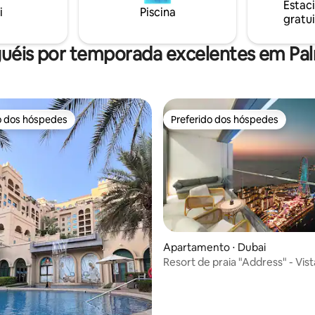
Estac
dos de Dubai, a poucos minutos
as melhores vistas para o mar 
i
Piscina
gratui
 icônicos como Burj Al Arab e
prestigiado resort Oceana.
guéis por temporada excelentes em Pa
o dos hóspedes
Preferido dos hóspedes
o dos hóspedes
Preferido dos hóspedes
média de 5, 32 avaliações
Apartamento ⋅ Dubai
Resort de praia "Address" - Vist
48º andar