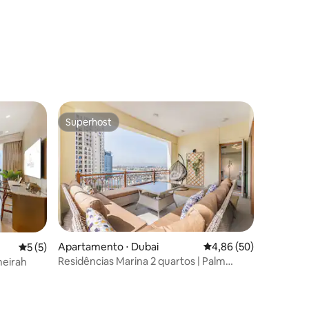
ções
Superhost
Superhost
Apartamento ⋅ Dubai
4,86 de uma avaliação
4,86 (50)
5 de uma avaliação média de 5, 5 avaliações
5 (5)
Residências Marina 2 quartos | Palm
meirah
ções
Jumeirah Seaside