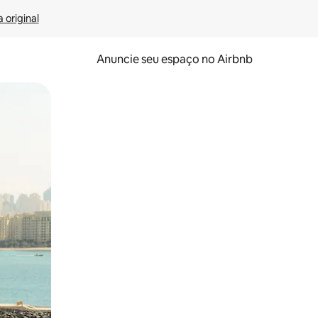
 original
Anuncie seu espaço no Airbnb
 deslizando o dedo na tela.