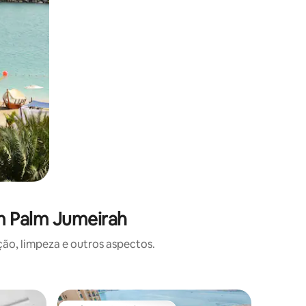
m Palm Jumeirah
o, limpeza e outros aspectos.
Apartame