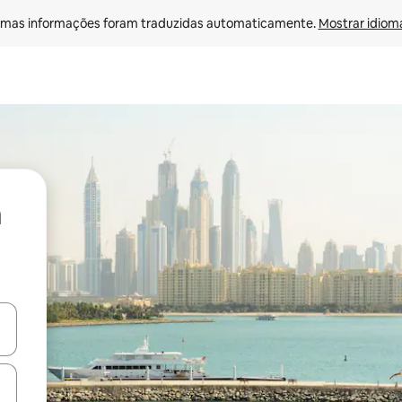
mas informações foram traduzidas automaticamente. 
Mostrar idioma
ore-os usando as seta para cima e para baixo do teclado ou tocando e