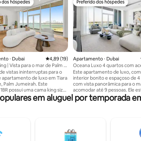
o dos hóspedes
Preferido dos hóspedes
o dos hóspedes
Preferido dos hóspedes
nto ⋅ Dubai
4,89 de uma avaliação média de 5, 19 avalia
4,89 (19)
Apartamento ⋅ Dubai
média de 5, 65 avaliações
ing | Vista para o mar de Palm e
Oceana Luxo 4 quartos com ac
ativa
resort e vista para o mar
e vistas ininterruptas para o
Este apartamento de luxo, com
 apartamento de luxo em Tiara
interior bonito e espaçoso de 4
 Palm Jumeirah. Este
com vista panorâmica para o m
1BR possui uma cama king size,
acomodar até 9 pessoas. Ele es
pulares em aluguel por temporada e
nha elegante e uma varanda
localizado no maravilhoso Oce
Residences Resort 5 estrelas, q
ativa, piscina, academia e
um rio lento, uma enorme pisci
24 horas por dia, 7 dias por
borda infinita, uma bela praia p
O apartamento também inclui
uma área de lazer infantil, um
na de lavar/secar roupa para
de última geração e vários res
onveniência. Experimente a
no local. Este apartamento est
to nível em um dos locais mais
localizado no edifício Adriático