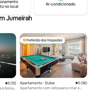
ionamento
dentro do
tratamentos são oferecidos. Há um
Ar-condicionado
to no local
Clube Infantil onde a diversão começa.
lm Jumeirah
Preferido dos hóspedes
Entre os melhores preferidos dos hóspedes
Apartamento ⋅ Dubai
5 de uma avaliação
5 (36)
5 de uma avaliação média de 5, 15 avaliações
5 (15)
Apartamento com vista para o mar e
a icônica -
acesso privativo à praia