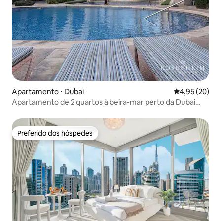
Apartamento ⋅ Dubai
4,95 de uma a
4,95 (20)
Apartamento de 2 quartos à beira-mar perto da Dubai
Marina e do JBR
Preferido dos hóspedes
Preferido dos hóspedes