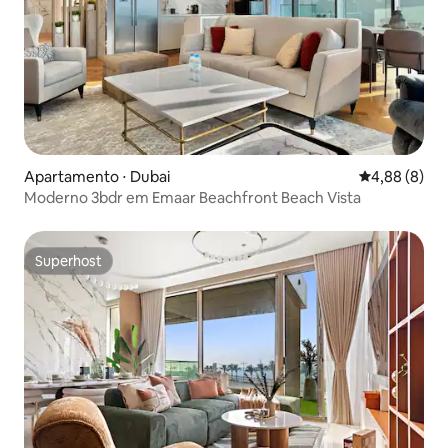
Apartamento ⋅ Dubai
4,88 de uma 
4,88 (8)
Moderno 3bdr em Emaar Beachfront Beach Vista
Superhost
Superhost