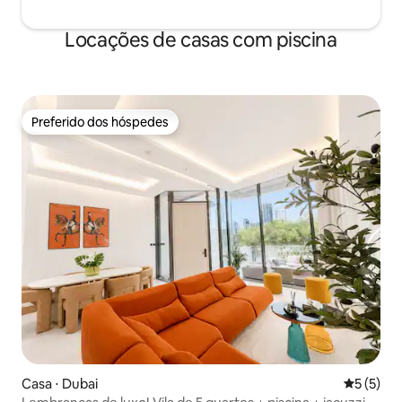
Locações de casas com piscina
Preferido dos hóspedes
Preferido dos hóspedes
Casa ⋅ Dubai
5 de uma 
5 (5)