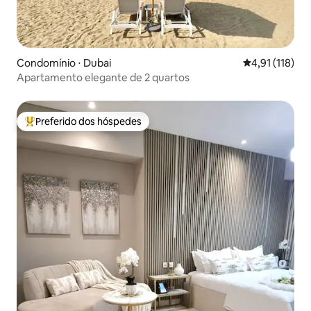
Condomínio ⋅ Dubai
4,91 de uma av
4,91 (118)
Apartamento elegante de 2 quartos
Preferido dos hóspedes
Entre os melhores preferidos dos hóspedes