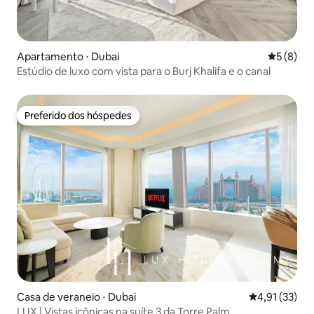
Apartamento ⋅ Dubai
5 de uma 
5 (8)
Estúdio de luxo com vista para o Burj Khalifa e o canal
Preferido dos hóspedes
Preferido dos hóspedes
Casa de veraneio ⋅ Dubai
4,91 de uma a
4,91 (33)
LUX | Vistas icônicas na suíte 3 da Torre Palm