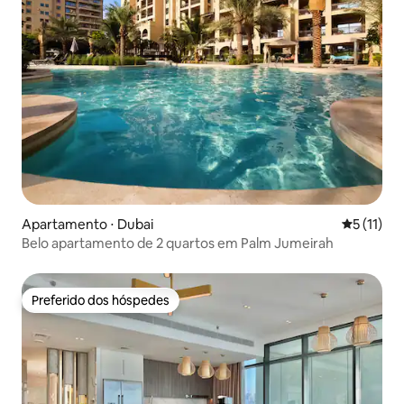
Apartamento ⋅ Dubai
5 de uma a
5 (11)
Belo apartamento de 2 quartos em Palm Jumeirah
Preferido dos hóspedes
Preferido dos hóspedes