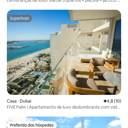
Lembranças de luxo! Vila de 5 quartos + piscina + jacuzzi +
elevador + academia
Superhost
Superhost
Casa ⋅ Dubai
4,8 de uma a
4,8 (10)
FIVE Palm | Apartamento de luxo deslumbrante com vista
para o mar 2BR
Preferido dos hóspedes
Preferido dos hóspedes