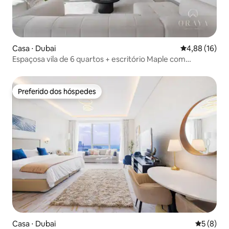
Casa ⋅ Dubai
4,88 de uma a
4,88 (16)
Espaçosa vila de 6 quartos + escritório Maple com
churrasqueira em Dubai Hills
Preferido dos hóspedes
Preferido dos hóspedes
Casa ⋅ Dubai
5 de uma 
5 (8)