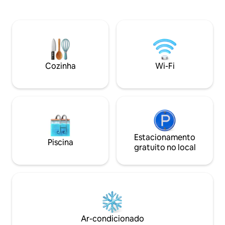
entes queridos. S
teto. Saia para a varanda de vidro para
vibrante da Marina
apreciar as vistas icônicas do Burj Al Arab
residência excepci
e do centro da cidade. Delicie-se com
poucos passos das
comodidades de ultraluxo em um
cidade. Para maior
ambiente de hotel cinco estrelas, com
serviço de concier
uma academia de última geração, sauna,
disponível durante
uma espaçosa piscina ao ar livre e acesso
Cozinha
Wi-Fi
pronto para ajuda
exclusivo à praia privativa.
precisar.
Estacionamento
Piscina
gratuito no local
Ar-condicionado