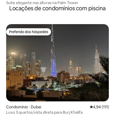
Suíte elegante nas alturas na Palm Tower
Locações de condomínios com piscina
Preferido dos hóspedes
Preferido dos hóspedes
Condomínio ⋅ Dubai
4,94 de uma av
4,94 (111)
Luxo 3 quartos/vista direta para Burj Khalifa