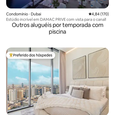
Condomínio ⋅ Dubai
4,84 de uma av
4,84 (170)
Estúdio incrível em DAMAC PRIVE com vista para o canal!
Outros aluguéis por temporada com
piscina
Preferido dos hóspedes
Entre os melhores preferidos dos hóspedes