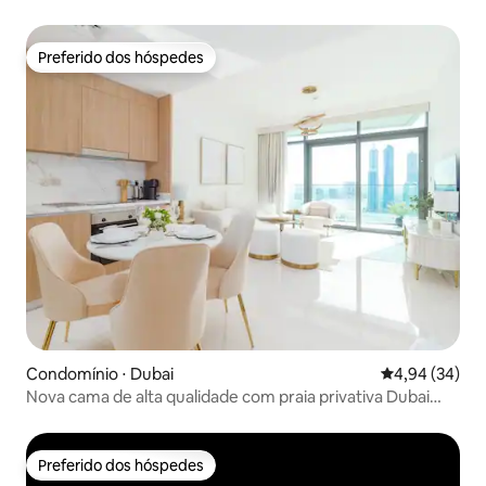
Preferido dos hóspedes
Preferido dos hóspedes
Condomínio ⋅ Dubai
4,94 de uma a
4,94 (34)
Nova cama de alta qualidade com praia privativa Dubai
Marina
Preferido dos hóspedes
Preferido dos hóspedes