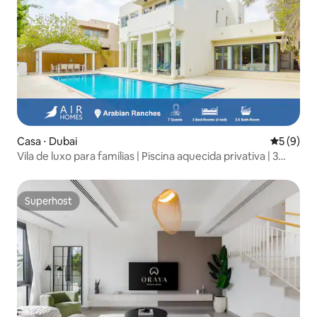
Casa ⋅ Dubai
5 de uma 
5 (9)
Vila de luxo para famílias | Piscina aquecida privativa | 3
quartos
Superhost
Superhost