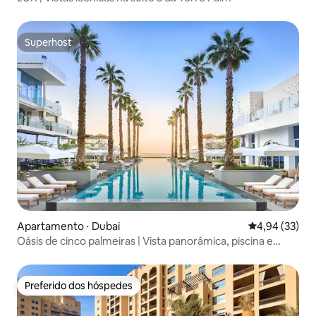
Superhost
Superhost
Apartamento ⋅ Dubai
4,94 de uma a
4,94 (33)
Oásis de cinco palmeiras | Vista panorâmica, piscina e
acesso à praia
Preferido dos hóspedes
Preferido dos hóspedes