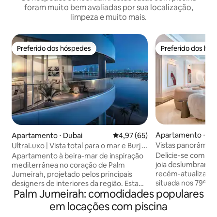
foram muito bem avaliadas por sua localização,
limpeza e muito mais.
Preferido dos hóspedes
Preferido dos hó
Preferido dos hóspedes
Preferido dos hó
Apartamento ⋅ Du
Apartamento ⋅ Dubai
4,97 de uma avaliação média de
4,97 (65)
Vistas panorâmicas
UltraLuxo | Vista total para o mar e Burj |
Cobertura duplex 
Praia privativa
Delicie-se com o 
Apartamento à beira-mar de inspiração
joia deslumbrante
mediterrânea no coração de Palm
recém-atualizada,
Jumeirah, projetado pelos principais
situada nos 79º e
designers de interiores da região. Esta
Palm Jumeirah: comodidades populares
interiores amplos 
residência espaçosa oferece vistas
pôr do sol, é o ref
deslumbrantes de 180 graus para o mar,
em locações com piscina
momentos inesque
emolduradas por janelas do chão ao