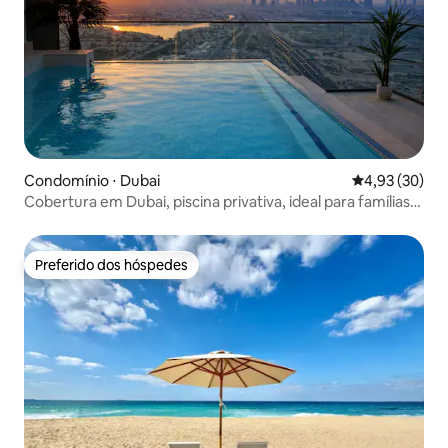
Condomínio ⋅ Dubai
4,93 de uma a
4,93 (30)
Cobertura em Dubai, piscina privativa, ideal para famílias,
2 quartos
Preferido dos hóspedes
Preferido dos hóspedes