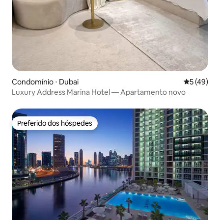
Condomínio ⋅ Dubai
5 de uma a
5 (49)
Luxury Address Marina Hotel — Apartamento novo
Preferido dos hóspedes
Preferido dos hóspedes