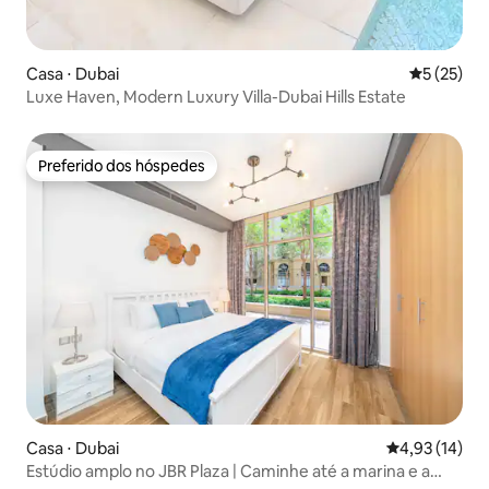
Casa ⋅ Dubai
5 de uma a
5 (25)
Luxe Haven, Modern Luxury Villa-Dubai Hills Estate
Preferido dos hóspedes
Preferido dos hóspedes
Casa ⋅ Dubai
4,93 de uma a
4,93 (14)
Estúdio amplo no JBR Plaza | Caminhe até a marina e a