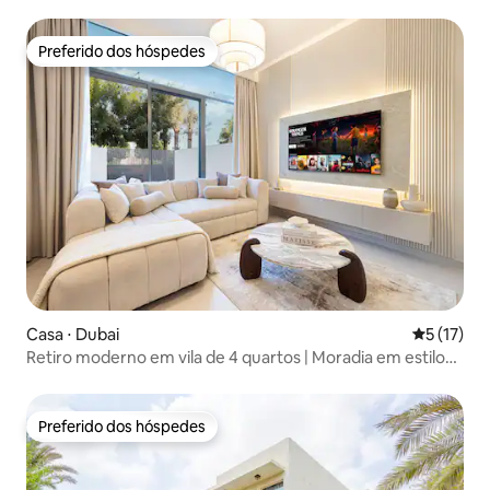
praia!
Preferido dos hóspedes
Preferido dos hóspedes
Casa ⋅ Dubai
5 de uma a
5 (17)
Retiro moderno em vila de 4 quartos | Moradia em estilo
resort
Preferido dos hóspedes
Preferido dos hóspedes