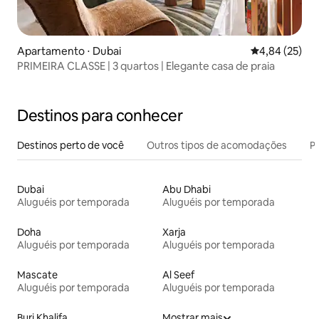
Apartamento ⋅ Dubai
4,84 de uma a
4,84 (25)
PRIMEIRA CLASSE | 3 quartos | Elegante casa de praia
Destinos para conhecer
Destinos perto de você
Outros tipos de acomodações
Pr
Dubai
Abu Dhabi
Aluguéis por temporada
Aluguéis por temporada
Doha
Xarja
Aluguéis por temporada
Aluguéis por temporada
Mascate
Al Seef
Aluguéis por temporada
Aluguéis por temporada
Burj Khalifa
Mostrar mais