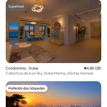
Superhost
Superhost
Condomínio ⋅ Dubai
4,86 de uma a
4,86 (28)
Cobertura de luxo Sky, Dubai Marina, ofertas mensais
Preferido dos hóspedes
Preferido dos hóspedes