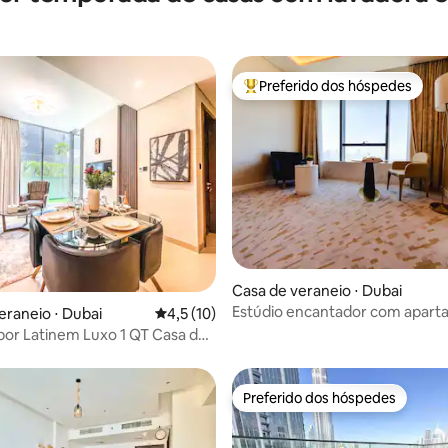
Preferido dos hóspedes
Entre os melhores preferidos d
 média de 5, 17 avaliações
Casa de veraneio ⋅ Dubai
Estúdio encantador com apar
eraneio ⋅ Dubai
4,5 de uma avaliação média de 5, 10 avalia
4,5 (10)
com piscina Palmjumeirah
or Latinem Luxo 1 QT Casa de
 A107
Preferido dos hóspedes
Preferido dos hóspedes