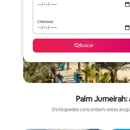
Checkout
Buscar
Palm Jumeirah: 
Os hóspedes concordam: estes alugué