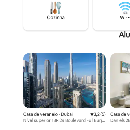
para itens essenciais diários, o Carrefour
sala de e
fica a apenas alguns passos de distância
comodidad
— tornando sua estadia fácil,
academia,
Cozinha
Wi-F
conveniente e sem estresse!
para sua 
Alu
Casa de veraneio ⋅ Dubai
3,2 de uma avaliação
3,2 (5)
Casa de v
Nível superior 1BR 29 Boulevard Full Burj
Daniels 2B
Khalifa
canal