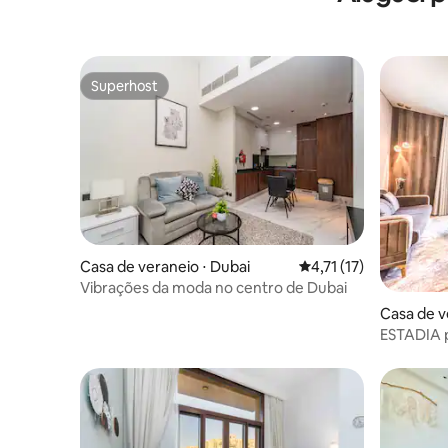
Superhost
Superhost
Casa de veraneio ⋅ Dubai
4,71 de uma avaliação
4,71 (17)
Vibrações da moda no centro de Dubai
Casa de v
ESTADIA p
Férias CV