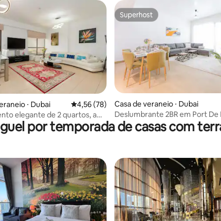
Superhost
Superhost
Casa de veraneio ⋅ Dubai
média de 5, 27 avaliações
eraneio ⋅ Dubai
4,56 de uma avaliação média de 5, 78 avalia
4,56 (78)
Deslumbrante 2BR em Port De 
to elegante de 2 quartos, a
guel por temporada de casas com ter
com acesso à praia
ssos da praia JBR