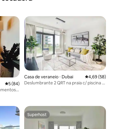
os hóspedes
Casa de veraneio ⋅ Dubai
4,69 de uma avaliação
4,69 (58)
Deslumbrante 2 QRT na praia c/ piscina e
5 de uma avaliação média de 5, 84 avaliações
5 (84)
vista para o mar!
tamentos
ções
Superhost
Superhost