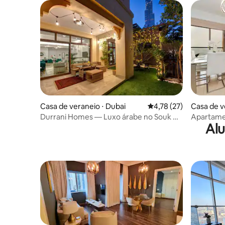
Casa de veraneio ⋅ Dubai
4,78 de uma avaliação 
4,78 (27)
Casa de v
Durrani Homes — Luxo árabe no Souk Al
Apartamen
Alu
Bahar
poucos pa