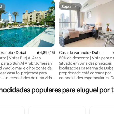
st
Superhost
st
Superhost
 média de 5, 4 avaliações
eraneio ⋅ Dubai
4,89 de uma avaliação média de 5, 45 avalia
4,89 (45)
Casa de veraneio ⋅ Dubai
rto | Vistas Burj Al Arab
80% de desconto | Vista para o
beira-mar | JBR Beach
 para o Burj Al Arab, Jumeirah
Situado em uma das principais
ld Wadi,o mar e o horizonte da
localizações da Marina de Dubai
ossa casa foi projetada para
propriedade está cercada por
as necessidades de uma vida
comodidades espetaculares. C
. Projetada para acomodar 3
panorâmicas deslumbrantes à b
dar-lhes a flexibilidade de ter
iate ao redor; leva apenas algu
modidades populares para aluguel por 
 de casal e também opções de
para chegar à praia, ao Marina 
olteiro, com uma cozinha
Marina Mall. Este apartamento acolhedor
e equipada e área de estar
vem com cozinha totalmente 
ente projetada, nossa casa é
(Micro-ondas, Máquina de lavar
destino de férias. Com uma
e Geladeira). A propriedade di