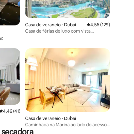
Casa de veraneio ⋅ Dubai
4,56 de uma avaliação 
4,56 (129)
Casa de férias de luxo com vista
ções
panorâmica para a fonte
ac
ções
4,46 de uma avaliação média de 5, 41 avaliações
4,46 (41)
Casa de veraneio ⋅ Dubai
Caminhada na Marina ao lado do acesso
 secadora
ao metrô ao estúdio de praia