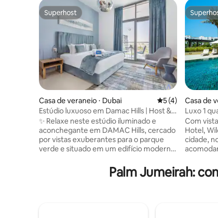
Superhost
Superho
Superhost
Superho
Casa de veraneio ⋅ Dubai
5 de uma avaliação
5 (4)
Casa de v
Estúdio luxuoso em Damac Hills | Host &
Luxo 1 qua
Stay
✨ Relaxe neste estúdio iluminado e
Com vista
aconchegante em DAMAC Hills, cercado
Hotel, Wi
por vistas exuberantes para o parque
cidade, n
verde e situado em um edifício moderno
acomodar 
de baixa altura com uma fachada de
tranquila
vidro elegante. No interior, você
adultos e 
Palm Jumeirah: co
encontrará tudo o que precisa para uma
uma cama
estadia confortável: • Cama confortável
cama de s
e área de estar com TV 📺 • Cozinha
totalment
totalmente equipada 🍳 • Layout
elegantem
espaçoso para relaxar e recarregar 🌿 E
um ótimo 