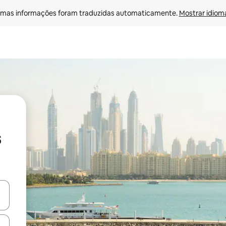
mas informações foram traduzidas automaticamente. 
Mostrar idioma
s
ore-os usando as seta para cima e para baixo do teclado ou tocando e