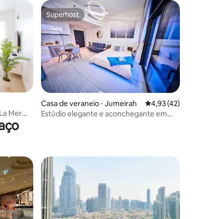
Superhost
Superhost
ções
Casa de veraneio ⋅ Jumeirah
4,93 de uma avaliação
4,93 (42)
La Mer
Estúdio elegante e aconchegante em
raço
Dubai