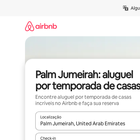
Pular
Algu
para
o
conteúdo
Palm Jumeirah: aluguel
por temporada de casa
Encontre aluguel por temporada de casas
incríveis no Airbnb e faça sua reserva
Localização
Quando os resultados estiverem disponíveis, expl
Check-in