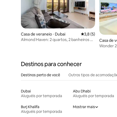
Casa de veraneio ⋅ Dubai
3,8 de uma avaliação
3,8 (5)
Almond Haven: 2 quartos, 2 banheiros na
Casa de v
praça da cidade
Wonder 2B
Destinos para conhecer
Destinos perto de você
Outros tipos de acomodaçõ
Dubai
Abu Dhabi
Aluguéis por temporada
Aluguéis por temporada
Burj Khalifa
Mostrar mais
Aluguéis por temporada