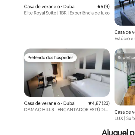
Casa de veraneio ⋅ Dubai
5 de uma avaliação
5 (9)
Elite Royal Suite | 1BR | Experiência de luxo
Casa de v
Estúdio e
sobre JVT
Preferido dos hóspedes
Superho
Preferido dos hóspedes
Superho
Casa de veraneio ⋅ Dubai
4,87 de uma avaliação 
4,87 (23)
DAMAC HILLS - ENCANTADOR ESTÚDIO
Casa de v
COM PISCINA
LUX | Suí
marina de
Aluguel 