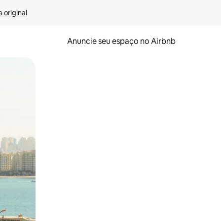
 original
Anuncie seu espaço no Airbnb
 deslizando o dedo na tela.