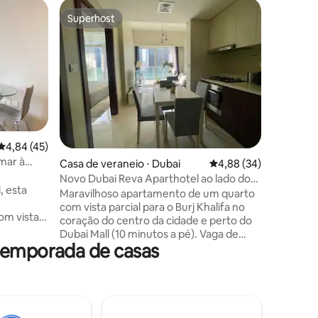
Casa de v
Superhost
Superho
Superhost
Superho
3 quartos
Khalifa e
Este luga
olhos ar
como se 
convidand
enquanto 
você sab
Aproveite
enquanto 
ções
4,84 de uma avaliação média de 5, 45 avaliações
4,84 (45)
espere, t
 mar à
Casa de veraneio ⋅ Dubai
4,88 de uma avaliação
4,88 (34)
decorado
elegantes
Novo Dubai Reva Aparthotel ao lado do
, esta
quartos, 
Burj Khalifa
Maravilhoso apartamento de um quarto
confortáv
com vista parcial para o Burj Khalifa no
om vistas
uma pisc
coração do centro da cidade e perto do
eira-mar,
completa
Dubai Mall (10 minutos a pé). Vaga de
ns minutos
temporada de casas
estacionamento gratuito (B-86). O
Walk e ao
apartamento é composto: - um quarto
grande -uma sala de estar - um banheiro
equipada
-terraço grande com vista parcial para o
, Indução
Burj Khalifa. É perfeito para famílias,
spõe de
casais ou grupos de amigos. Dentro do