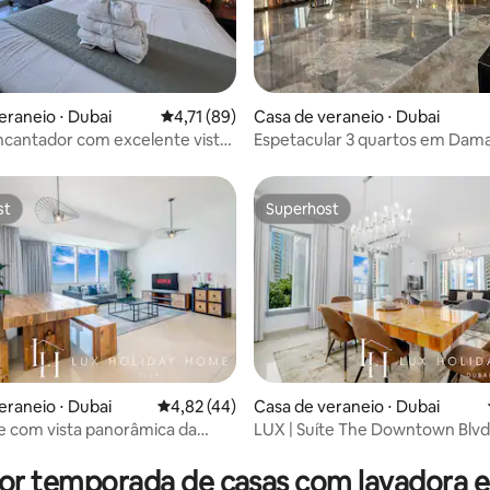
 média de 5, 9 avaliações
eraneio ⋅ Dubai
4,71 de uma avaliação média de 5, 89 avalia
4,71 (89)
Casa de veraneio ⋅ Dubai
ncantador com excelente vista
Espetacular 3 quartos em Dam
 e Dubai
st
Superhost
st
Superhost
média de 5, 23 avaliações
eraneio ⋅ Dubai
4,82 de uma avaliação média de 5, 44 avalia
4,82 (44)
Casa de veraneio ⋅ Dubai
te com vista panorâmica da
LUX | Suíte The Downtown Blvd
 Dubai
por temporada de casas com lavadora e