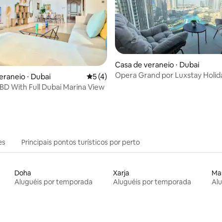
 média de 5, 5 avaliações
Casa de veraneio ⋅ Dubai
Opera Grand por Luxstay Holi
eraneio ⋅ Dubai
5 de uma avaliação média de 5, 4 avalia
5 (4)
D With Full Dubai Marina View
es
Principais pontos turísticos por perto
Doha
Xarja
Ma
Aluguéis por temporada
Aluguéis por temporada
Al