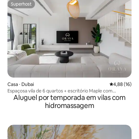
Superhost
Superhost
Casa ⋅ Dubai
4,88 de uma a
4,88 (16)
Espaçosa vila de 6 quartos + escritório Maple com
Aluguel por temporada em vilas com
churrasqueira em Dubai Hills
hidromassagem