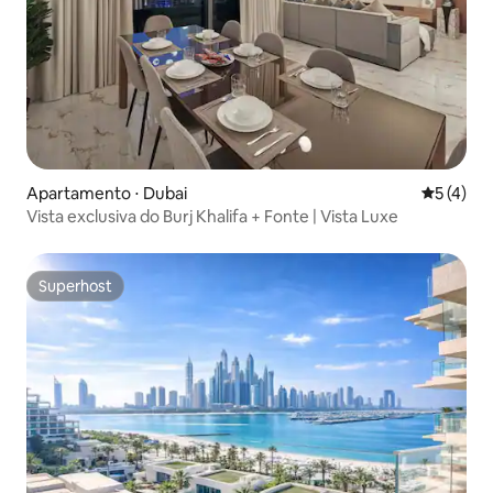
Apartamento ⋅ Dubai
5 de uma 
5 (4)
Vista exclusiva do Burj Khalifa + Fonte | Vista Luxe
Superhost
Superhost