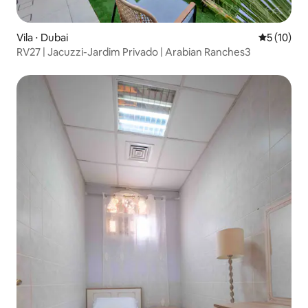
Vila ⋅ Dubai
5 de uma a
5 (10)
RV27 | Jacuzzi-Jardim Privado | Arabian Ranches3