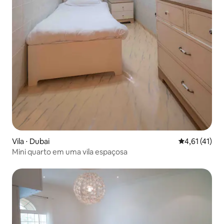
Vila ⋅ Dubai
4,61 de uma a
4,61 (41)
Mini quarto em uma vila espaçosa