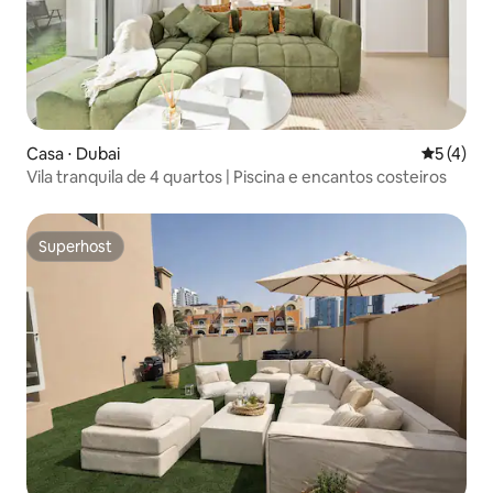
Casa ⋅ Dubai
5 de uma 
5 (4)
Vila tranquila de 4 quartos | Piscina e encantos costeiros
Superhost
Superhost