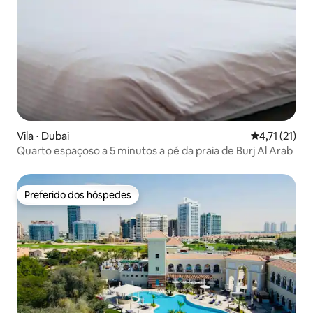
Vila ⋅ Dubai
4,71 de uma a
4,71 (21)
Quarto espaçoso a 5 minutos a pé da praia de Burj Al Arab
Preferido dos hóspedes
Preferido dos hóspedes