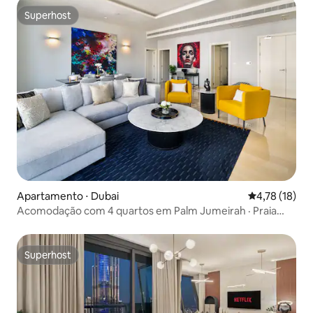
Superhost
Superhost
Apartamento ⋅ Dubai
4,78 de uma a
4,78 (18)
Acomodação com 4 quartos em Palm Jumeirah · Praia
privativa e rio “preguiçoso”
Superhost
Superhost