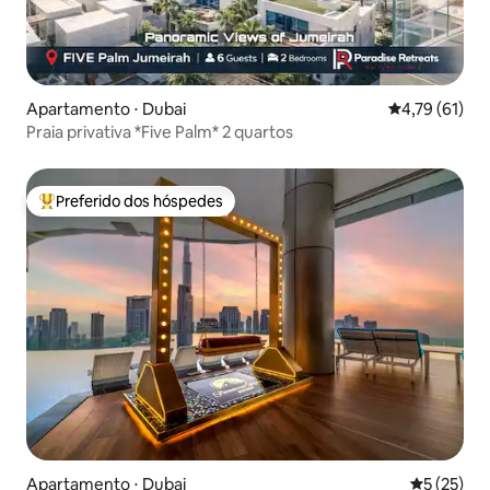
Apartamento ⋅ Dubai
4,79 de uma a
4,79 (61)
Praia privativa *Five Palm* 2 quartos
Preferido dos hóspedes
Entre os melhores preferidos dos hóspedes
Apartamento ⋅ Dubai
5 de uma a
5 (25)