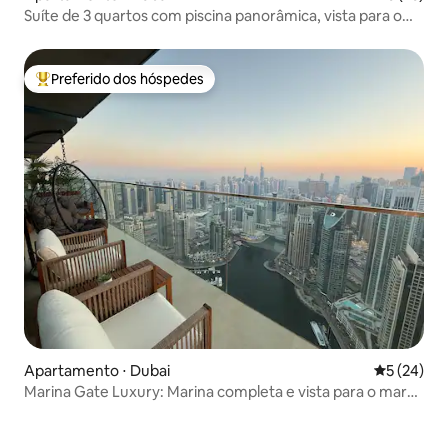
Suíte de 3 quartos com piscina panorâmica, vista para o
mar e o centro da cidade, estadia longa
Preferido dos hóspedes
Entre os melhores preferidos dos hóspedes
Apartamento ⋅ Dubai
5 de uma a
5 (24)
Marina Gate Luxury: Marina completa e vista para o mar
ao pôr do sol