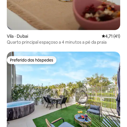
Vila ⋅ Dubai
4,71 de uma a
4,71 (41)
Quarto principal espaçoso a 4 minutos a pé da praia
Preferido dos hóspedes
Preferido dos hóspedes