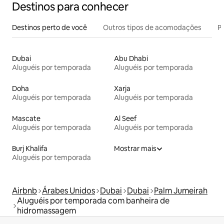
Destinos para conhecer
Destinos perto de você
Outros tipos de acomodações
Pr
Dubai
Abu Dhabi
Aluguéis por temporada
Aluguéis por temporada
Doha
Xarja
Aluguéis por temporada
Aluguéis por temporada
Mascate
Al Seef
Aluguéis por temporada
Aluguéis por temporada
Burj Khalifa
Mostrar mais
Aluguéis por temporada
Airbnb
Árabes Unidos
Dubai
Dubai
Palm Jumeirah
Aluguéis por temporada com banheira de
hidromassagem