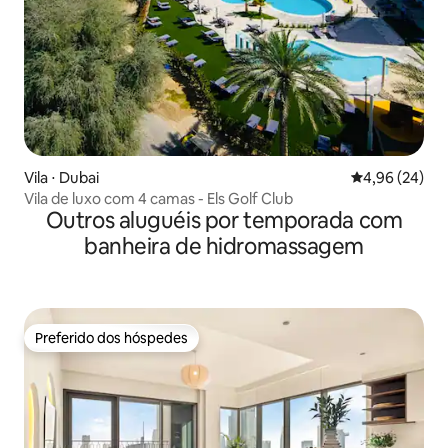
Vila ⋅ Dubai
4,96 de uma a
4,96 (24)
Vila de luxo com 4 camas - Els Golf Club
Outros aluguéis por temporada com
banheira de hidromassagem
Preferido dos hóspedes
Preferido dos hóspedes