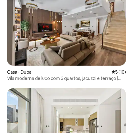
Casa ⋅ Dubai
5 de uma a
5 (10)
Vila moderna de luxo com 3 quartos, jacuzzi e terraço |
JVC