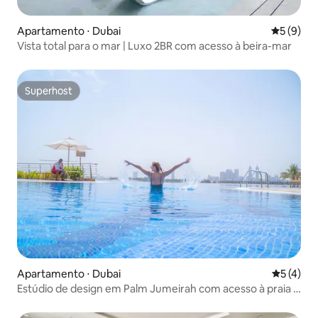
Apartamento ⋅ Dubai
5 de uma 
5 (9)
Vista total para o mar | Luxo 2BR com acesso à beira-mar
Superhost
Superhost
Apartamento ⋅ Dubai
5 de uma 
5 (4)
Estúdio de design em Palm Jumeirah com acesso à praia e
ao shopping