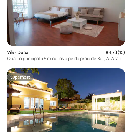
Vila ⋅ Dubai
4,73 de uma a
4,73 (15)
Quarto principal a 5 minutos a pé da praia de Burj Al Arab
Superhost
Superhost