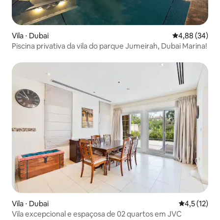
Vila ⋅ Dubai
4,88 de uma a
4,88 (34)
Piscina privativa da vila do parque Jumeirah, Dubai Marina!
Vila ⋅ Dubai
4,5 de uma a
4,5 (12)
Vila excepcional e espaçosa de 02 quartos em JVC