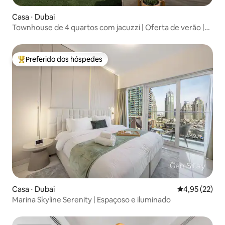
Casa ⋅ Dubai
Townhouse de 4 quartos com jacuzzi | Oferta de verão |
Acomoda 14 pessoas
Preferido dos hóspedes
Entre os melhores preferidos dos hóspedes
Casa ⋅ Dubai
4,95 de uma a
4,95 (22)
Marina Skyline Serenity | Espaçoso e iluminado