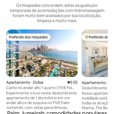
Os hóspedes concordam: estes aluguéis por
temporada de acomodações com hidromassagem
foram muito bem avaliados por sua localização,
limpeza e muito mais.
Preferido dos hóspedes
Preferido dos 
Preferido dos hóspedes
Entre os melhore
Apartamento ⋅ Dubai
5 de uma avaliação média d
5 (5)
Apartamento ⋅ Du
Canto no andar alto 1 quarto | FIVE Palm,
Deslumbrante Seas
vista para a marina
JBR
Experimente o luxo neste deslumbrante
Nosso apartament
apartamento de 1 dormitório em um
mobiliado está loc
andar alto e de esquina no FIVE Palm
todas as atrações 
Jumeirah, com vistas panorâmicas
Marina, The Beach
Palm Jumeirah: comodidades populares
deslumbrantes da Dubai Marina. As
Quase todas as ta