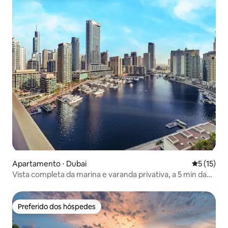
Apartamento ⋅ Dubai
5 de uma a
5 (15)
Vista completa da marina e varanda privativa, a 5 min da
praia
Preferido dos hóspedes
Preferido dos hóspedes