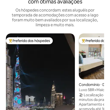
com ótimas avaliações
Os hóspedes concordam: estes aluguéis por
temporada de acomodações com acesso a lago
foram muito bem avaliados por sua localização,
limpeza e muito mais.
Preferido dos hóspedes
Preferido dos 
Entre os melhores preferidos dos hóspedes
Entre os melhore
Condomínio ⋅ Dub
Luxo 5BR+Maid• Pa
Marina & Tram
🏖️ Localização pr
minutos da praia, M
Apartamento espa
acomoda até 16 hó