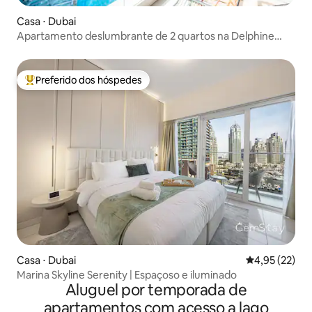
Casa ⋅ Dubai
Apartamento deslumbrante de 2 quartos na Delphine
Tower, Dubai Marina
Preferido dos hóspedes
Entre os melhores preferidos dos hóspedes
Casa ⋅ Dubai
4,95 de uma a
4,95 (22)
Marina Skyline Serenity | Espaçoso e iluminado
Aluguel por temporada de
apartamentos com acesso a lago