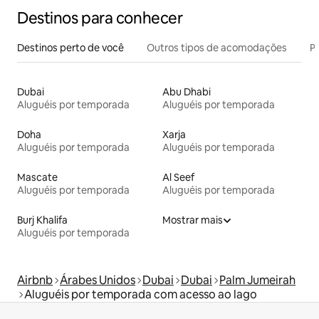
Destinos para conhecer
Destinos perto de você
Outros tipos de acomodações
Pr
Dubai
Abu Dhabi
Aluguéis por temporada
Aluguéis por temporada
Doha
Xarja
Aluguéis por temporada
Aluguéis por temporada
Mascate
Al Seef
Aluguéis por temporada
Aluguéis por temporada
Burj Khalifa
Mostrar mais
Aluguéis por temporada
Airbnb
Árabes Unidos
Dubai
Dubai
Palm Jumeirah
Aluguéis por temporada com acesso ao lago