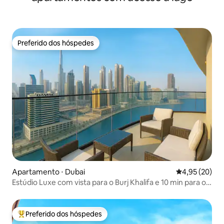
Preferido dos hóspedes
Preferido dos hóspedes
Apartamento ⋅ Dubai
4,95 de uma a
4,95 (20)
Estúdio Luxe com vista para o Burj Khalifa e 10 min para o
Burj
Preferido dos hóspedes
Entre os melhores preferidos dos hóspedes