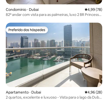
Condomínio ⋅ Dubai
4,99 de uma a
4,99 (78)
82º andar com vista para as palmeiras, luxo 2 BR Princess
Tower
Preferido dos hóspedes
Preferido dos hóspedes
Apartamento ⋅ Dubai
4,96 de uma a
4,96 (28)
2 quartos, excelente e luxuoso - Vista para o lago da Dubai
Marina