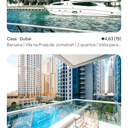
Casa ⋅ Dubai
4,63 de uma a
4,63 (19)
Barsana | Vila na Praia de Jumeirah | 2 quartos | Vista para a
Marina