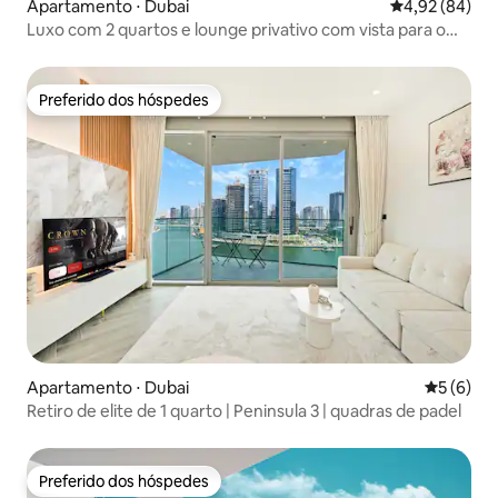
Apartamento ⋅ Dubai
4,92 de uma a
4,92 (84)
Luxo com 2 quartos e lounge privativo com vista para o
Burj e o lago
Preferido dos hóspedes
Preferido dos hóspedes
Apartamento ⋅ Dubai
5 de uma 
5 (6)
Retiro de elite de 1 quarto | Peninsula 3 | quadras de padel
Preferido dos hóspedes
Preferido dos hóspedes