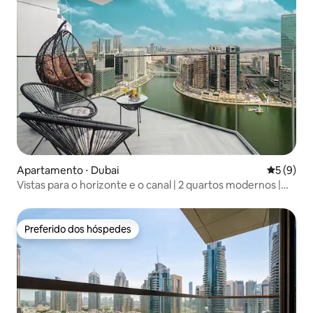
Apartamento ⋅ Dubai
5 de uma 
5 (9)
Vistas para o horizonte e o canal | 2 quartos modernos |
40F
Preferido dos hóspedes
Preferido dos hóspedes