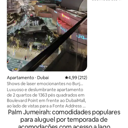
Apartamento de 
🍳 Cozinha totalm
melhores restaura
vida noturna de Du
esportes aquáticos
marina 🚶‍♂️ Caminh
Bluewaters 🚇 Per
shoppings 🏊‍♀️ Ace
Sadaf Cluster 🏋️‍♂️
modernas Mesa de
rápido 👶 Berço e c
Apartamento ⋅ Dubai
4,99 de uma avaliação média de 
4,99 (212)
Shows de laser emocionantes no Burj
Khalifa, conectados ao Dubai Mall
Luxuoso e deslumbrante apartamento
de 2 quartos de 1363 pés quadrados em
Boulevard Point em frente ao DubaiMall,
ao lado de vistas para a Fonte Address e
Palm Jumeirah: comodidades populares
com vista para as Fontes de Dubai, Burj
Khalifa, Dubai Mall, Souk Al Bahar,
para aluguel por temporada de
restaurantes temáticos, este
acomodações com acesso a lago
apartamento elegantemente projetado