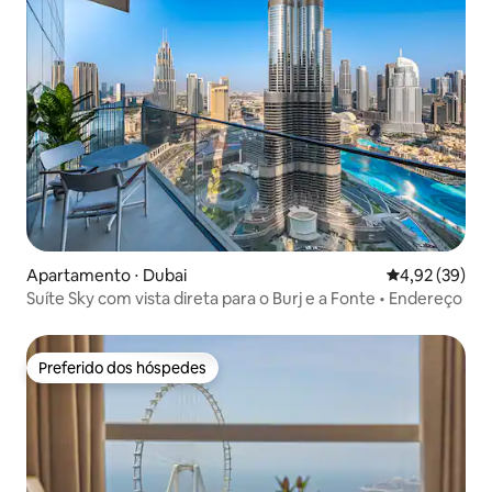
Apartamento ⋅ Dubai
4,92 de uma a
4,92 (39)
Suíte Sky com vista direta para o Burj e a Fonte • Endereço
Preferido dos hóspedes
Preferido dos hóspedes