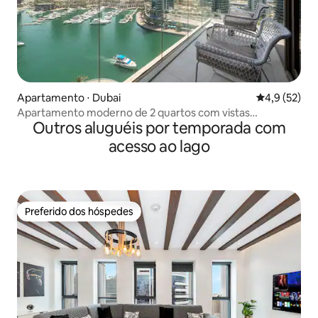
Apartamento ⋅ Dubai
4,9 de uma a
4,9 (52)
Apartamento moderno de 2 quartos com vistas
Outros aluguéis por temporada com
deslumbrantes para a marina
acesso ao lago
Preferido dos hóspedes
Preferido dos hóspedes