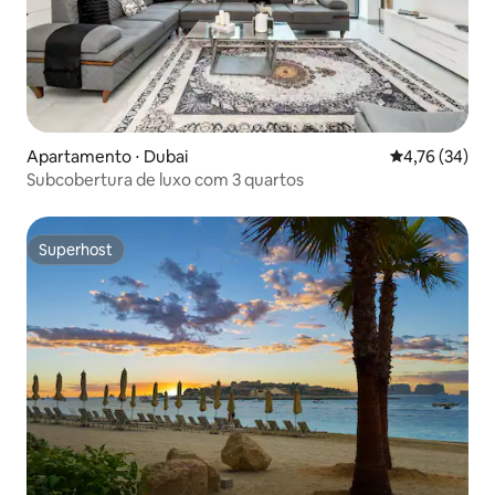
Apartamento ⋅ Dubai
4,76 de uma a
4,76 (34)
Subcobertura de luxo com 3 quartos
Superhost
Superhost