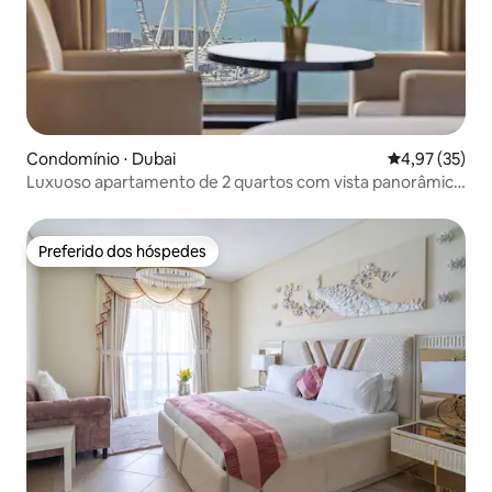
Condomínio ⋅ Dubai
4,97 de uma a
4,97 (35)
Luxuoso apartamento de 2 quartos com vista panorâmica
completa para o mar no JBR
Preferido dos hóspedes
Preferido dos hóspedes