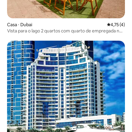
Casa ⋅ Dubai
4,75 de uma 
4,75 (4)
Vista para o lago 2 quartos com quarto de empregada no
The Springs 8