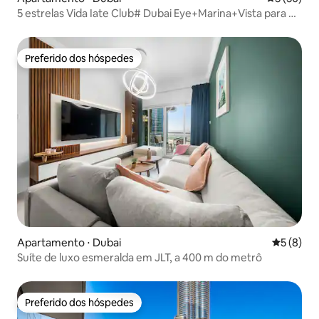
5 estrelas Vida Iate Club# Dubai Eye+Marina+Vista para o
mar
Preferido dos hóspedes
Preferido dos hóspedes
Apartamento ⋅ Dubai
5 de uma 
5 (8)
Suíte de luxo esmeralda em JLT, a 400 m do metrô
Preferido dos hóspedes
Preferido dos hóspedes