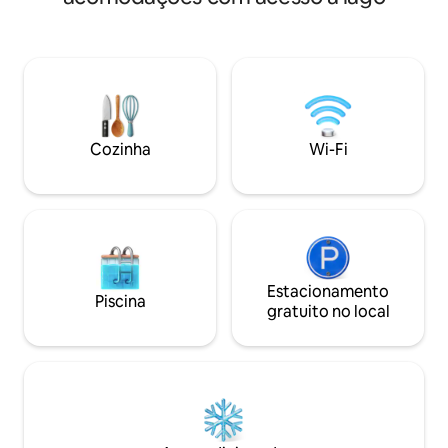
é algo de que os hóspedes se
orgulharão. Vem com belos móveis de
alta qualidade, academia, piscina de uso
misto, estacionamento privativo,
cozinha carregada, varanda luxuosa,
camas frescas confortáveis, quartos à
prova de som, cortinas de controle solar!
Cozinha
Wi-Fi
gerenciado pelo Superhost - MunaZz
Estacionamento
Piscina
gratuito no local