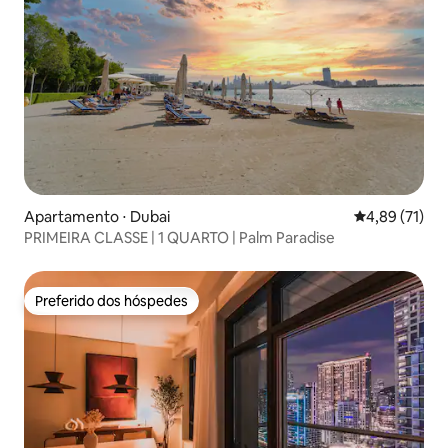
Apartamento ⋅ Dubai
4,89 de uma a
4,89 (71)
PRIMEIRA CLASSE | 1 QUARTO | Palm Paradise
Preferido dos hóspedes
Preferido dos hóspedes