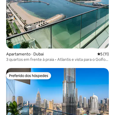
Apartamento ⋅ Dubai
5 de uma a
5 (11)
3 quartos em frente à praia • Atlantis e vista para o Golfo •
6 pessoas
Preferido dos hóspedes
Preferido dos hóspedes