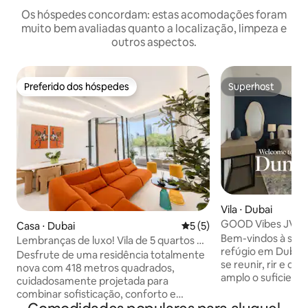
Os hóspedes concordam: estas acomodações foram
muito bem avaliadas quanto a localização, limpeza e
outros aspectos.
Preferido dos hóspedes
Superhost
Preferido dos hóspedes
Superhost
Vila ⋅ Dubai
GOOD Vibes JVC! E
Casa ⋅ Dubai
5 de uma avaliação média d
5 (5)
famílias e amigos!
Bem-vindos à sua p
Lembranças de luxo! Vila de 5 quartos +
refúgio em Dubai 
piscina + jacuzzi + elevador + academia
Desfrute de uma residência totalmente
se reunir, rir e desace
nova com 418 metros quadrados,
amplo o suficiente
cuidadosamente projetada para
grande, aconchega
combinar sofisticação, conforto e
se sentir em casa
funcionalidade inteligente. Tudo para