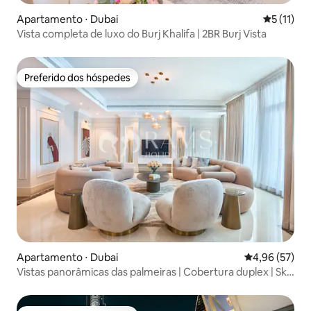
Apartamento ⋅ Dubai
5 de uma a
5 (11)
Vista completa de luxo do Burj Khalifa | 2BR Burj Vista
Preferido dos hóspedes
Preferido dos hóspedes
Apartamento ⋅ Dubai
4,96 de uma a
4,96 (57)
Vistas panorâmicas das palmeiras | Cobertura duplex | Sky
High