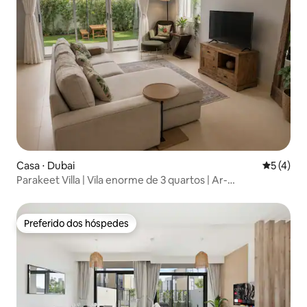
Casa ⋅ Dubai
5 de uma 
5 (4)
Parakeet Villa | Vila enorme de 3 quartos | Ar-
condicionado no Garden
Preferido dos hóspedes
Preferido dos hóspedes