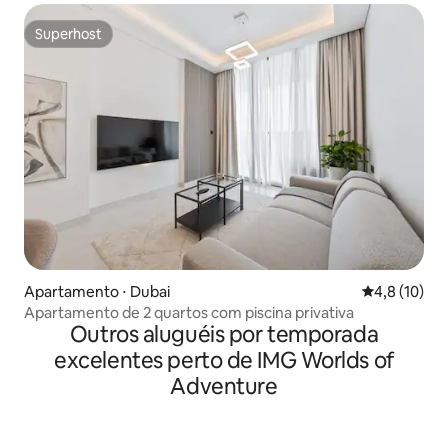
Superhost
Superhost
Apartamento ⋅ Dubai
4,8 de uma a
4,8 (10)
Apartamento de 2 quartos com piscina privativa
Outros aluguéis por temporada
excelentes perto de IMG Worlds of
Adventure