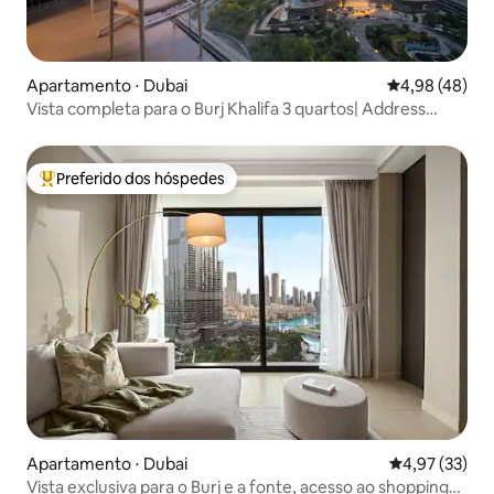
Apartamento ⋅ Dubai
4,98 de uma a
4,98 (48)
Vista completa para o Burj Khalifa 3 quartos| Address
Opera 4 min do Dubai Mall
Preferido dos hóspedes
Entre os melhores preferidos dos hóspedes
Apartamento ⋅ Dubai
4,97 de uma a
4,97 (33)
Vista exclusiva para o Burj e a fonte, acesso ao shopping