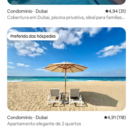
Condomínio ⋅ Dubai
4,94 de uma a
4,94 (31)
Cobertura em Dubai, piscina privativa, ideal para famílias,
2 quartos
Preferido dos hóspedes
Preferido dos hóspedes
Condomínio ⋅ Dubai
4,91 de uma av
4,91 (118)
Apartamento elegante de 2 quartos