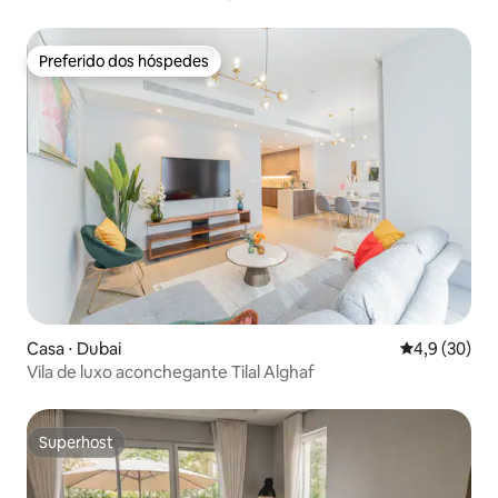
Diversão em família
Preferido dos hóspedes
Preferido dos hóspedes
Casa ⋅ Dubai
4,9 de uma a
4,9 (30)
Vila de luxo aconchegante Tilal Alghaf
Superhost
Superhost