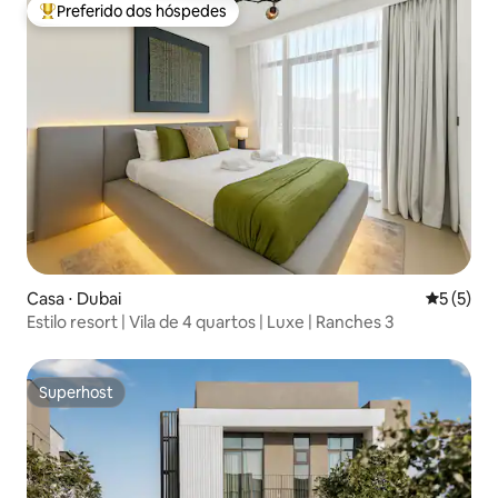
Preferido dos hóspedes
Entre os melhores preferidos dos hóspedes
Casa ⋅ Dubai
5 de uma 
5 (5)
Estilo resort | Vila de 4 quartos | Luxe | Ranches 3
Superhost
Superhost