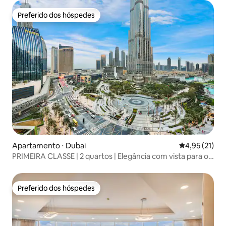
Preferido dos hóspedes
Preferido dos hóspedes
Apartamento ⋅ Dubai
4,95 de uma a
4,95 (21)
PRIMEIRA CLASSE | 2 quartos | Elegância com vista para o
Burj Khalifa
Preferido dos hóspedes
Preferido dos hóspedes