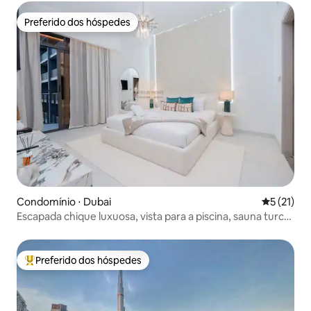
Preferido dos hóspedes
Preferido dos hóspedes
Condomínio ⋅ Dubai
5 de uma a
5 (21)
Escapada chique luxuosa, vista para a piscina, sauna turca
PS5
Preferido dos hóspedes
Entre os melhores preferidos dos hóspedes