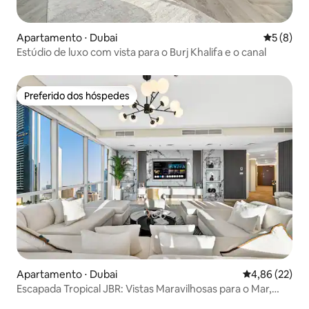
Apartamento ⋅ Dubai
5 de uma 
5 (8)
Estúdio de luxo com vista para o Burj Khalifa e o canal
Preferido dos hóspedes
Preferido dos hóspedes
Apartamento ⋅ Dubai
4,86 de uma a
4,86 (22)
Escapada Tropical JBR: Vistas Maravilhosas para o Mar,
Piscina e Academia