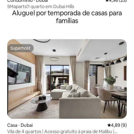
Condomínio ⋅ Dubai
4,96 de uma a
4,96 (23)
SMaparts|1 quarto em Dubai Hills
Aluguel por temporada de casas para
famílias
Superhost
Superhost
Casa ⋅ Dubai
4,89 de uma 
4,89 (9)
Vila de 4 quartos | Acesso gratuito à praia de Malibu |