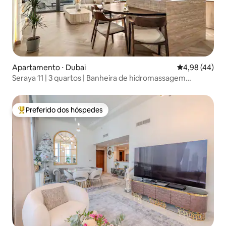
Apartamento ⋅ Dubai
4,98 de uma a
4,98 (44)
Seraya 11 | 3 quartos | Banheira de hidromassagem
privativa e sauna infravermelha
Preferido dos hóspedes
Entre os melhores preferidos dos hóspedes