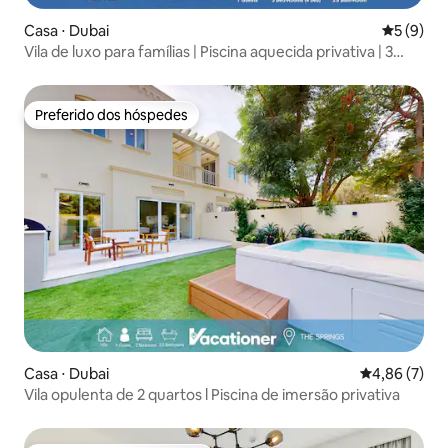
Casa ⋅ Dubai
5 de uma 
5 (9)
Vila de luxo para famílias | Piscina aquecida privativa | 3
quartos
Preferido dos hóspedes
Preferido dos hóspedes
Casa ⋅ Dubai
4,86 de uma 
4,86 (7)
Vila opulenta de 2 quartos l Piscina de imersão privativa