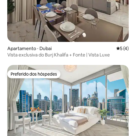
Apartamento ⋅ Dubai
5 de uma 
5 (4)
Vista exclusiva do Burj Khalifa + Fonte | Vista Luxe
Preferido dos hóspedes
Preferido dos hóspedes