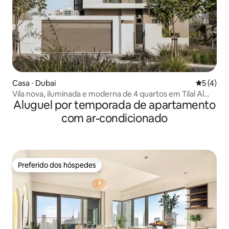
Casa ⋅ Dubai
5 de uma 
5 (4)
Vila nova, iluminada e moderna de 4 quartos em Tilal Al
Aluguel por temporada de apartamento
Furjan
com ar-condicionado
Preferido dos hóspedes
Preferido dos hóspedes