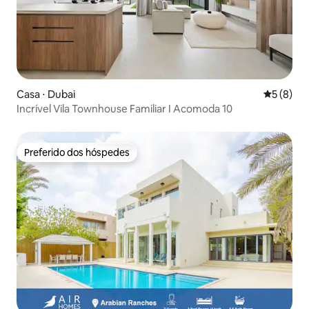
Casa ⋅ Dubai
5 de uma 
5 (8)
Incrível Vila Townhouse Familiar I Acomoda 10
Preferido dos hóspedes
Preferido dos hóspedes