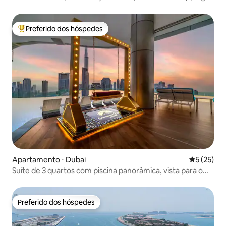
de Dubai
Preferido dos hóspedes
Entre os melhores preferidos dos hóspedes
Apartamento ⋅ Dubai
5 de uma a
5 (25)
Suíte de 3 quartos com piscina panorâmica, vista para o
mar e o centro da cidade, estadia longa
Preferido dos hóspedes
Preferido dos hóspedes