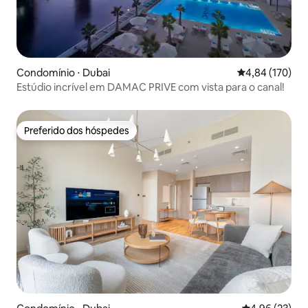
Condomínio ⋅ Dubai
4,84 de uma av
4,84 (170)
Estúdio incrível em DAMAC PRIVE com vista para o canal!
Preferido dos hóspedes
Preferido dos hóspedes