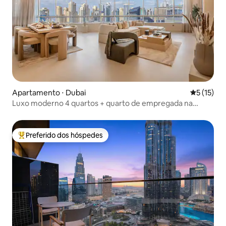
Apartamento ⋅ Dubai
5 de uma a
5 (15)
Luxo moderno 4 quartos + quarto de empregada na
Marina
Preferido dos hóspedes
Entre os melhores preferidos dos hóspedes