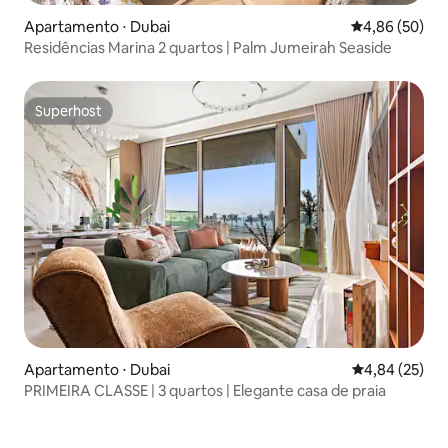
Apartamento ⋅ Dubai
4,86 de uma a
4,86 (50)
Residências Marina 2 quartos | Palm Jumeirah Seaside
Superhost
Superhost
Apartamento ⋅ Dubai
4,84 de uma a
4,84 (25)
PRIMEIRA CLASSE | 3 quartos | Elegante casa de praia