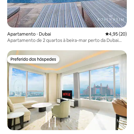
Apartamento ⋅ Dubai
4,95 de uma a
4,95 (20)
Apartamento de 2 quartos à beira-mar perto da Dubai
Marina e do JBR
Preferido dos hóspedes
Preferido dos hóspedes