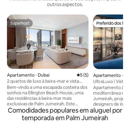
outros aspectos.
Superhost
Preferido dos hó
Superhost
Preferido dos hó
Apartamento ⋅ Dubai
5 de uma avaliação média d
5 (5)
Apartamento ⋅ Du
2 quartos de luxo à beira-mar e vista
UltraLuxo | Vista t
panorâmica para o mar
Praia privativa
Bem-vindo a uma escapada costeira dos
Apartamento à bei
sonhos na Ellington Beach House, uma
mediterrânea no 
das residências à beira-mar mais
Jumeirah, projetad
exclusivas de Palm Jumeirah. Este
designers de inter
Comodidades populares em aluguel por
luxuoso apartamento de 2 quartos com
residência espaço
vista para o mar oferece design
deslumbrantes de 
temporada em Palm Jumeirah
refinado, tranquilidade e vistas
emolduradas por j
deslumbrantes para o mar. Desfrute de
teto. Saia para a 