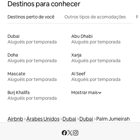
Destinos para conhecer
Destinos perto de você
Outros tipos de acomodações
Pr
Dubai
Abu Dhabi
Aluguéis por temporada
Aluguéis por temporada
Doha
Xarja
Aluguéis por temporada
Aluguéis por temporada
Mascate
Al Seef
Aluguéis por temporada
Aluguéis por temporada
Burj Khalifa
Mostrar mais
Aluguéis por temporada
Airbnb
Árabes Unidos
Dubai
Dubai
Palm Jumeirah