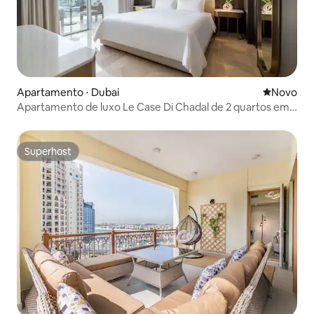
Apartamento ⋅ Dubai
Novo lugar
Novo
Apartamento de luxo Le Case Di Chadal de 2 quartos em
Palm Jumeriah
Superhost
Superhost