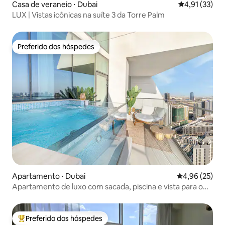
Casa de veraneio ⋅ Dubai
4,91 de uma a
4,91 (33)
LUX | Vistas icônicas na suíte 3 da Torre Palm
Preferido dos hóspedes
Preferido dos hóspedes
Apartamento ⋅ Dubai
4,96 de uma a
4,96 (25)
Apartamento de luxo com sacada, piscina e vista para o
horizonte
Preferido dos hóspedes
Entre os melhores preferidos dos hóspedes