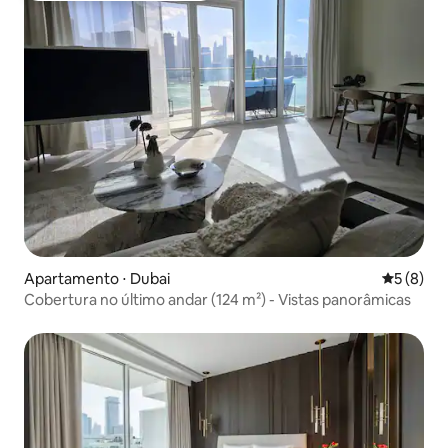
Apartamento ⋅ Dubai
5 de uma 
5 (8)
Cobertura no último andar (124 m²) - Vistas panorâmicas