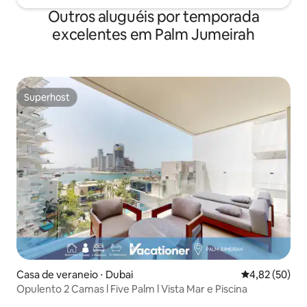
Outros aluguéis por temporada
excelentes em Palm Jumeirah
Superhost
Superhost
Casa de veraneio ⋅ Dubai
4,82 de uma a
4,82 (50)
Opulento 2 Camas l Five Palm l Vista Mar e Piscina