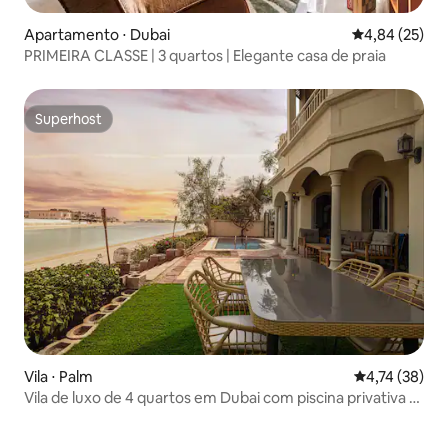
Apartamento ⋅ Dubai
4,84 de uma a
4,84 (25)
PRIMEIRA CLASSE | 3 quartos | Elegante casa de praia
Superhost
Superhost
Vila ⋅ Palm
4,74 de uma a
4,74 (38)
Vila de luxo de 4 quartos em Dubai com piscina privativa e
acesso à praia