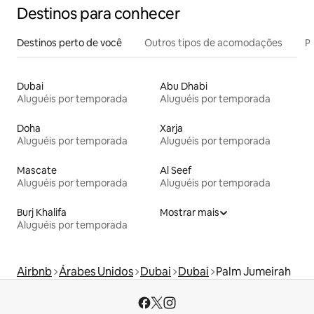
Destinos para conhecer
Destinos perto de você
Outros tipos de acomodações
Pr
Dubai
Abu Dhabi
Aluguéis por temporada
Aluguéis por temporada
Doha
Xarja
Aluguéis por temporada
Aluguéis por temporada
Mascate
Al Seef
Aluguéis por temporada
Aluguéis por temporada
Burj Khalifa
Mostrar mais
Aluguéis por temporada
Airbnb
Árabes Unidos
Dubai
Dubai
Palm Jumeirah