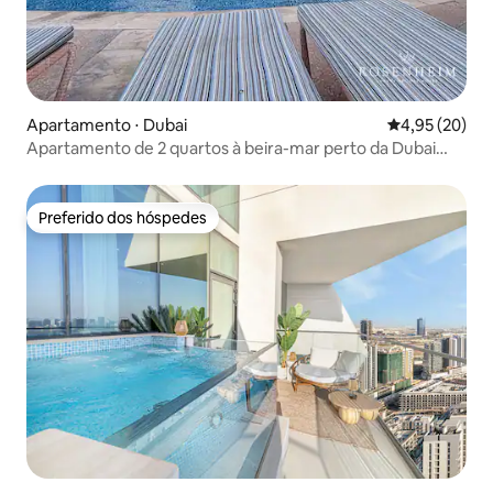
Apartamento ⋅ Dubai
4,95 de uma a
4,95 (20)
Apartamento de 2 quartos à beira-mar perto da Dubai
Marina e do JBR
Preferido dos hóspedes
Preferido dos hóspedes