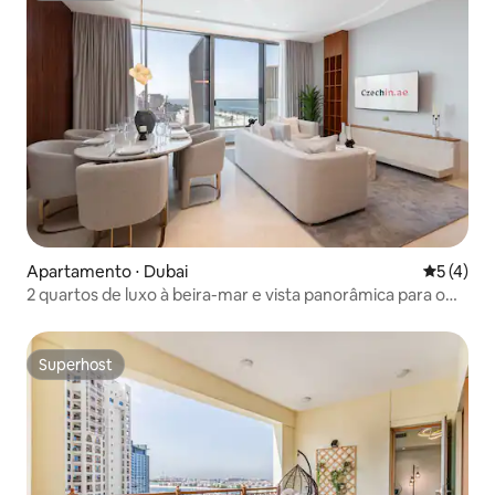
Apartamento ⋅ Dubai
5 de uma 
5 (4)
2 quartos de luxo à beira-mar e vista panorâmica para o
mar
Superhost
Superhost