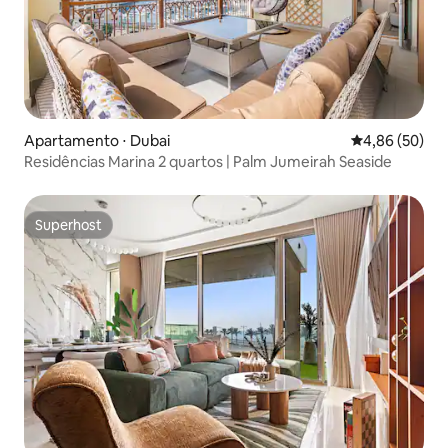
Apartamento ⋅ Dubai
4,86 de uma a
4,86 (50)
Residências Marina 2 quartos | Palm Jumeirah Seaside
Superhost
Superhost