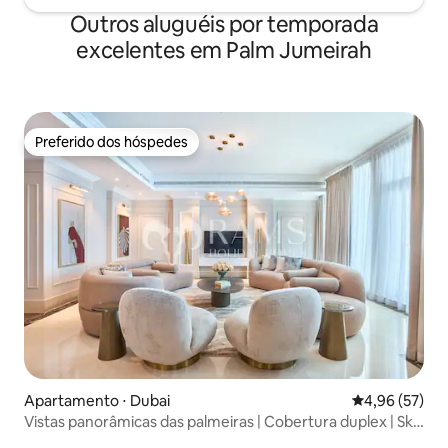
Outros aluguéis por temporada
excelentes em Palm Jumeirah
Preferido dos hóspedes
Preferido dos hóspedes
Apartamento ⋅ Dubai
4,96 de uma a
4,96 (57)
Vistas panorâmicas das palmeiras | Cobertura duplex | Sky
High