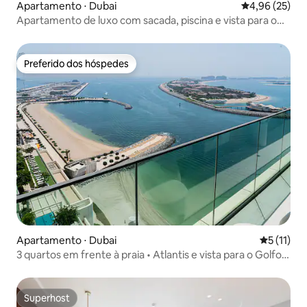
Apartamento ⋅ Dubai
4,96 de uma a
4,96 (25)
Apartamento de luxo com sacada, piscina e vista para o
horizonte
Preferido dos hóspedes
Preferido dos hóspedes
Apartamento ⋅ Dubai
5 de uma a
5 (11)
3 quartos em frente à praia • Atlantis e vista para o Golfo •
6 pessoas
Superhost
Superhost