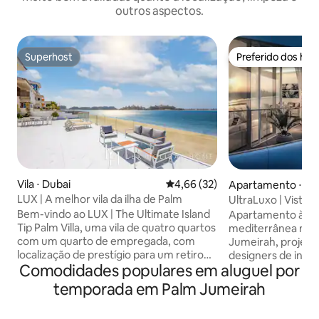
outros aspectos.
Superhost
Preferido dos hó
Superhost
Preferido dos hó
Vila ⋅ Dubai
4,66 de uma avaliação média de
4,66 (32)
Apartamento ⋅ Du
LUX | A melhor vila da ilha de Palm
UltraLuxo | Vista t
Praia privativa
Bem-vindo ao LUX | The Ultimate Island
Apartamento à bei
Tip Palm Villa, uma vila de quatro quartos
mediterrânea no 
com um quarto de empregada, com
Jumeirah, projetad
localização de prestígio para um retiro
designers de inter
Comodidades populares em aluguel por
tranquilo com vistas mágicas para o mar.
residência espaço
Desfrute de uma piscina privativa e praia
deslumbrantes de 
temporada em Palm Jumeirah
à sua porta em um condomínio fechado
emolduradas por j
seguro. A 7 minutos de carro do
teto. Saia para a 