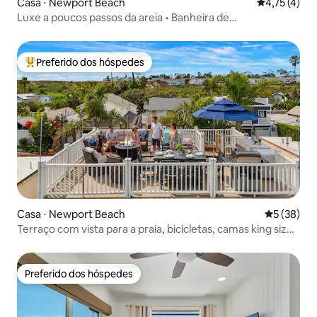
Casa ⋅ Newport Beach
4,75 de uma 
4,75 (4)
Luxe a poucos passos da areia • Banheira de
hidromassagem, churrasqueira, pôr do sol no terraço
Preferido dos hóspedes
Entre os melhores preferidos dos hóspedes
Casa ⋅ Newport Beach
5 de uma a
5 (38)
Terraço com vista para a praia, bicicletas, camas king size,
ar-condicionado, estacionamento
Preferido dos hóspedes
Preferido dos hóspedes