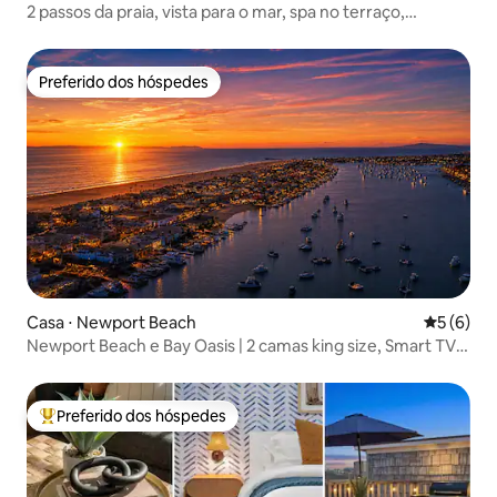
2 passos da praia, vista para o mar, spa no terraço,
elevador, estacionamento
Preferido dos hóspedes
Preferido dos hóspedes
Casa ⋅ Newport Beach
5 de uma 
5 (6)
Newport Beach e Bay Oasis | 2 camas king size, Smart TVs,
ar-condicionado
Preferido dos hóspedes
Entre os melhores preferidos dos hóspedes