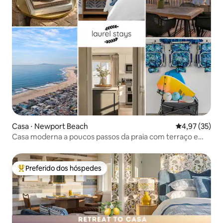
Casa ⋅ Newport Beach
4,97 de uma a
4,97 (35)
Casa moderna a poucos passos da praia com terraço e
estacionamento
Preferido dos hóspedes
Entre os melhores preferidos dos hóspedes