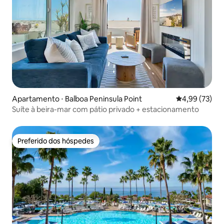
Apartamento ⋅ Balboa Peninsula Point
4,99 de uma a
4,99 (73)
Suíte à beira-mar com pátio privado + estacionamento
Preferido dos hóspedes
Preferido dos hóspedes