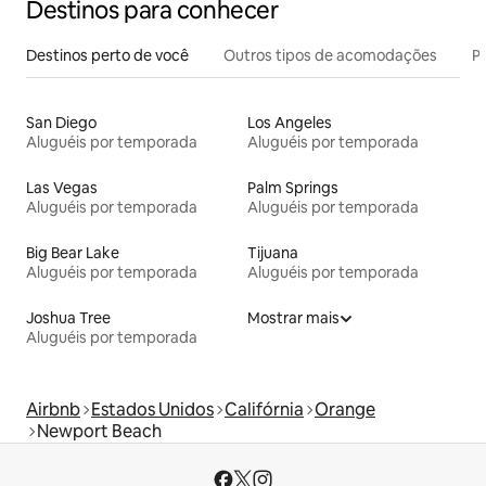
Destinos para conhecer
Destinos perto de você
Outros tipos de acomodações
Pr
San Diego
Los Angeles
Aluguéis por temporada
Aluguéis por temporada
Las Vegas
Palm Springs
Aluguéis por temporada
Aluguéis por temporada
Big Bear Lake
Tijuana
Aluguéis por temporada
Aluguéis por temporada
Joshua Tree
Mostrar mais
Aluguéis por temporada
Airbnb
Estados Unidos
Califórnia
Orange
Newport Beach