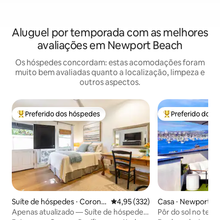
Aluguel por temporada com as melhores
avaliações em Newport Beach
Os hóspedes concordam: estas acomodações foram
muito bem avaliadas quanto a localização, limpeza e
outros aspectos.
Preferido dos hóspedes
Preferido dos 
Entre os melhores preferidos dos hóspedes
Entre os melhore
Suíte de hóspedes ⋅ Corona
4,95 de uma avaliação média de 
4,95 (332)
Casa ⋅ Newport B
del Mar
Apenas atualizado — Suíte de hóspedes
Pôr do sol no terra