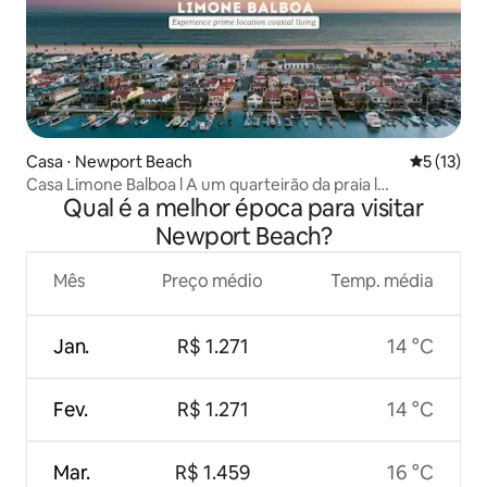
Casa ⋅ Newport Beach
5 de uma a
5 (13)
Casa Limone Balboa l A um quarteirão da praia l
Qual é a melhor época para visitar
Estacionamento
Newport Beach?
Mês
Preço médio
Temp. média
Jan.
R$ 1.271
14 °C
Fev.
R$ 1.271
14 °C
Mar.
R$ 1.459
16 °C