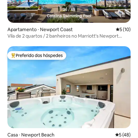
Apartamento ⋅ Newport Coast
5 de uma a
5 (10)
Vila de 2 quartos / 2 banheiros no Marriott's Newport
Coast
Preferido dos hóspedes
Entre os melhores preferidos dos hóspedes
Casa ⋅ Newport Beach
5 de uma a
5 (48)