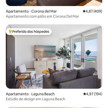
Apartamento ⋅ Corona del Mar
4,87 de uma av
4,87 (409)
Apartamento com pátio em Corona Del Mar
Preferido dos hóspedes
Entre os melhores preferidos dos hóspedes
Apartamento ⋅ Laguna Beach
4,97 de uma av
4,97 (194)
Estúdio de design em Laguna Beach