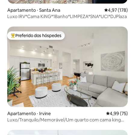
Apartamento ⋅ Santa Ana
4,97 de uma av
4,97 (178)
Luxo IRV*Cama KiNG*1Banho*LIMPEZA*SNA*UCI*DJPlaza
Preferido dos hóspedes
Entre os melhores preferidos dos hóspedes
Apartamento ⋅ Irvine
4,99 de uma a
4,99 (75)
Luxo/Tranquilo/Memorável/Um quarto com cama king
size