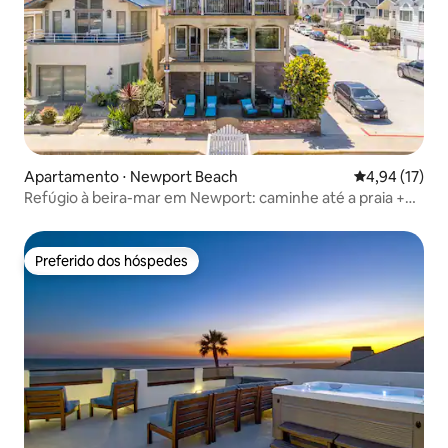
Apartamento ⋅ Newport Beach
4,94 de uma a
4,94 (17)
Refúgio à beira-mar em Newport: caminhe até a praia +
vista para a balsa
Preferido dos hóspedes
Preferido dos hóspedes