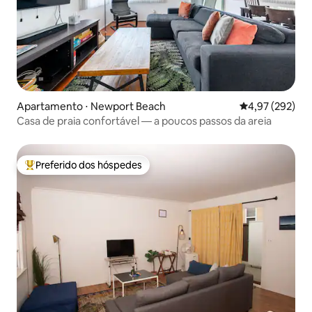
Apartamento ⋅ Newport Beach
4,97 de uma av
4,97 (292)
Casa de praia confortável — a poucos passos da areia
Preferido dos hóspedes
Entre os melhores preferidos dos hóspedes