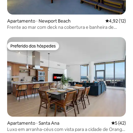
Apartamento ⋅ Newport Beach
4,92 de uma a
4,92 (12)
Frente ao mar com deck na cobertura e banheira de
hidromassagem!
Preferido dos hóspedes
Preferido dos hóspedes
Apartamento ⋅ Santa Ana
5 de uma a
5 (42)
Luxo em arranha-céus com vista para a cidade de Orange