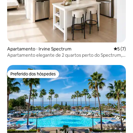
Apartamento ⋅ Irvine Spectrum
5 de uma 
5 (7)
Apartamento elegante de 2 quartos perto do Spectrum,
UCI, Laguna
Preferido dos hóspedes
Preferido dos hóspedes