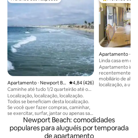
Preferido dos hóspedes
Entre os melhore
Apartamento ⋅ Co
Mar
Linda casa em con
perto da praia
Apartamento ind
recentemente re
mobiliário de alta qualid
Apartamento ⋅ Newport Be
4,84 de uma avaliação média de 
4,84 (426)
localização, a uma
ach
Caminhe até tudo 1/2 quarteirão até o
lojas, restaurantes
oceano AC e estacionamento
Localização, localização, localização.
deslumbrantes. Bicicletas, lavanderia,
Todos se beneficiam desta localização.
Wi-Fi - tudo o que
Se você quer fazer compras, caminhar,
ótima visita a Ne
se exercitar, surfar, jantar ou apenas sair,
Dois quartos no a
Newport Beach: comodidades
todos estão felizes. Unidade de 2
quarto no andar d
quartos e 1 banheiro atualizada e
privativas separad
populares para aluguéis por temporada
mobiliada com bom gosto, com ar
estimação bem-vin
de apartamento
condicionado, carregador de veículos
notas sobre anima