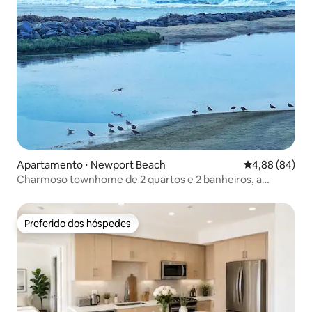
Apartamento ⋅ Newport Beach
4,88 de uma av
4,88 (84)
Charmoso townhome de 2 quartos e 2 banheiros, a
poucos passos da praia.
Preferido dos hóspedes
Preferido dos hóspedes