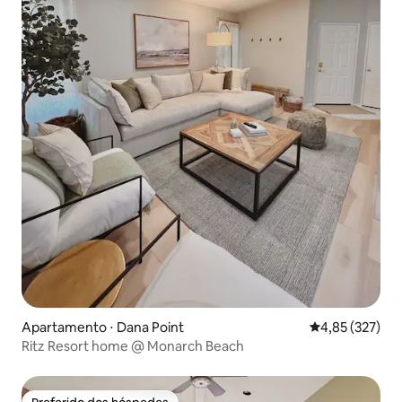
Apartamento ⋅ Dana Point
4,85 de uma av
4,85 (327)
Ritz Resort home @ Monarch Beach