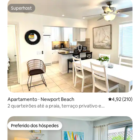
Superhost
Superhost
Apartamento ⋅ Newport Beach
4,92 de uma av
4,92 (210)
2 quarteirões até a praia, terraço privativo e
estacionamento
Preferido dos hóspedes
Preferido dos hóspedes