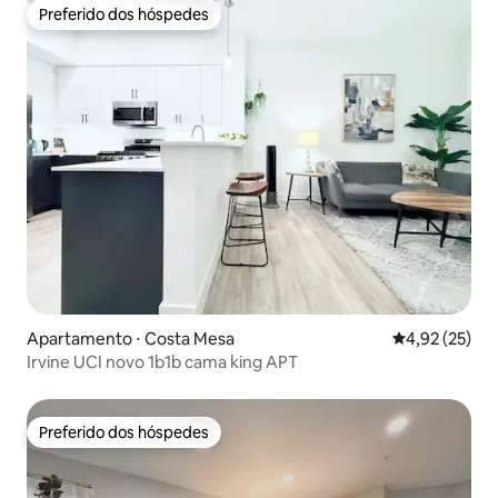
Preferido dos hóspedes
Preferido dos hóspedes
Apartamento ⋅ Costa Mesa
4,92 de uma a
4,92 (25)
Irvine UCI novo 1b1b cama king APT
Preferido dos hóspedes
Preferido dos hóspedes