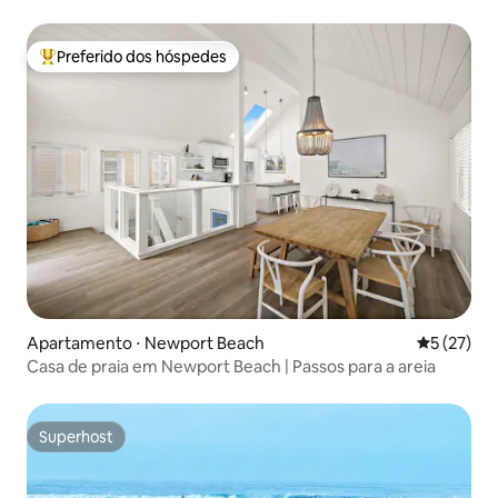
County
Preferido dos hóspedes
Entre os melhores preferidos dos hóspedes
Apartamento ⋅ Newport Beach
5 de uma a
5 (27)
Casa de praia em Newport Beach | Passos para a areia
Superhost
Superhost