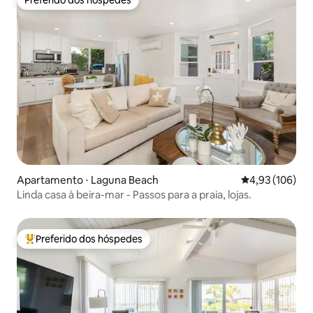
Preferido dos hóspedes
Apartamento ⋅ Laguna Beach
4,93 de uma av
4,93 (106)
Linda casa à beira-mar - Passos para a praia, lojas.
Preferido dos hóspedes
Entre os melhores preferidos dos hóspedes