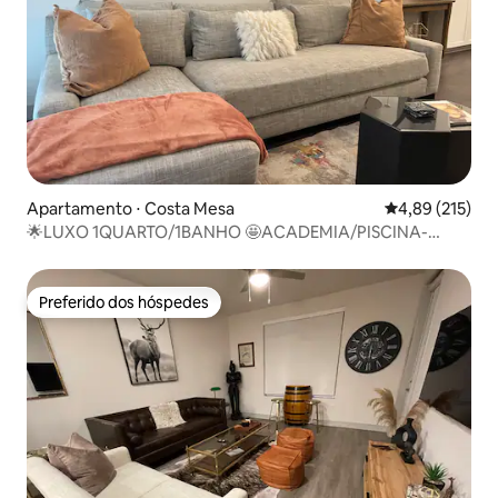
Apartamento ⋅ Costa Mesa
4,89 de uma av
4,89 (215)
🌟LUXO 1QUARTO/1BANHO 🤩ACADEMIA/PISCINA-
PERTO DE UCI/AEROPORTO
Preferido dos hóspedes
Preferido dos hóspedes