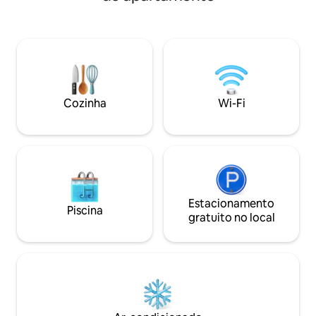
elétricos, uma vaga de garagem. Esta é a
seção Regras da Casa 
unidade inferior de um duplex. Toalhas,
licença de hospe
lençóis de cama, cadeiras de praia,
Newport Beach # 
toalhas de praia, guarda-chuvas,
taxa vai para o I
brinquedos de praia, tábuas de boogie e
Temporária (TOT).
refrigeradores disponíveis para seu uso.
Quatro bicicletas equipadas com cestas
Cozinha
Wi-Fi
e fechaduras. Traga sua roupa de banho!
Wi-Fi e ar-condicionado.
Estacionamento
Piscina
gratuito no local