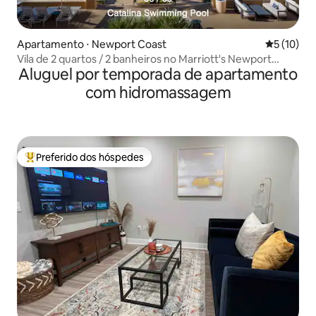
Apartamento ⋅ Newport Coast
5 de uma a
5 (10)
Vila de 2 quartos / 2 banheiros no Marriott's Newport
Aluguel por temporada de apartamento
Coast
com hidromassagem
Preferido dos hóspedes
Entre os melhores preferidos dos hóspedes