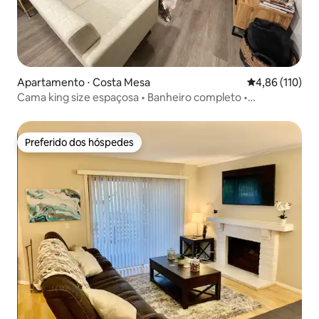
Apartamento ⋅ Costa Mesa
4,86 de uma av
4,86 (110)
Cama king size espaçosa • Banheiro completo •
Condomínio • OC PRIME
Preferido dos hóspedes
Preferido dos hóspedes