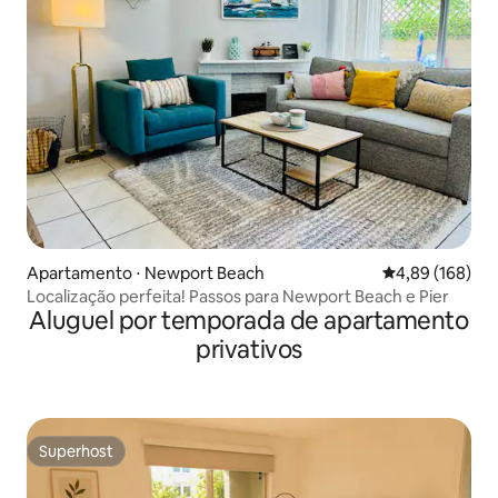
Apartamento ⋅ Newport Beach
4,89 de uma av
4,89 (168)
Localização perfeita! Passos para Newport Beach e Pier
Aluguel por temporada de apartamento
privativos
Superhost
Superhost