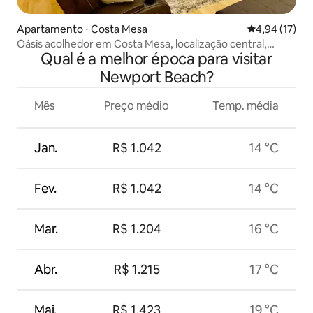
Apartamento ⋅ Costa Mesa
4,94 de uma a
4,94 (17)
Oásis acolhedor em Costa Mesa, localização central,
Qual é a melhor época para visitar
piscina e spa
Newport Beach?
Mês
Preço médio
Temp. média
Jan.
R$ 1.042
14 °C
Fev.
R$ 1.042
14 °C
Mar.
R$ 1.204
16 °C
Abr.
R$ 1.215
17 °C
Mai.
R$ 1.423
19 °C