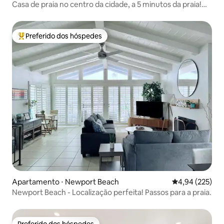
Casa de praia no centro da cidade, a 5 minutos da praia!
Quintal, churrasco
Preferido dos hóspedes
Entre os melhores preferidos dos hóspedes
Apartamento ⋅ Newport Beach
4,94 de uma av
4,94 (225)
Newport Beach - Localização perfeita! Passos para a praia.
Preferido dos hóspedes