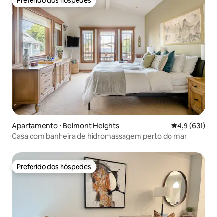
Preferido dos hóspedes
Preferido dos hóspedes
Apartamento ⋅ Belmont Heights
4,9 de uma av
4,9 (631)
Casa com banheira de hidromassagem perto do mar
Preferido dos hóspedes
Preferido dos hóspedes