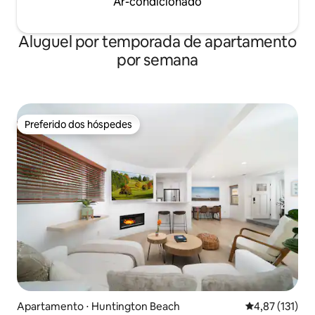
Ar-condicionado
Aluguel por temporada de apartamento
por semana
Preferido dos hóspedes
Preferido dos hóspedes
Apartamento ⋅ Huntington Beach
4,87 de uma av
4,87 (131)