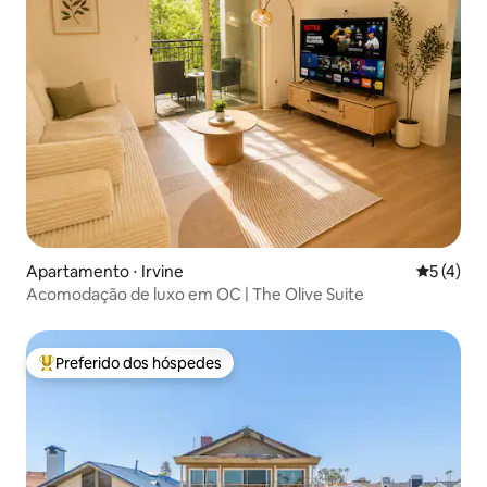
Apartamento ⋅ Irvine
5 de uma 
5 (4)
Acomodação de luxo em OC | The Olive Suite
Preferido dos hóspedes
Entre os melhores preferidos dos hóspedes