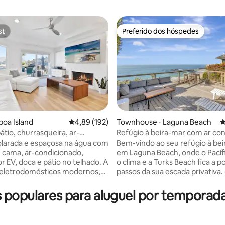
st
Preferido dos hóspedes
st
Preferido dos hóspedes
édia de 5, 156 avaliações
boa Island
4,89 de uma avaliação média de 5, 192 avalia
4,89 (192)
Townhouse ⋅ Laguna Beach
4
átio, churrasqueira, ar-
Refúgio à beira-mar com ar co
ado, doca, garagem, roupas de
e acesso à Turks Beach
larada e espaçosa na água com
Bem-vindo ao seu refúgio à be
 cama, ar-condicionado,
em Laguna Beach, onde o Pacíf
r EV, doca e pátio no telhado. A
o clima e a Turks Beach fica a 
 eletrodomésticos modernos,
passos da sua escada privativa. - 4
ira, lareira, lavadora e
pessoas | 1 quarto | 3 camas | 2
 bem como utensílios de
- Frente ao mar com vista para a
populares para aluguel por temporad
louça. Cada quarto inclui
para o mar por dentro e por for
privativo com chuveiro e 2 têm
Escadas privadas para Turks Be
. O quarto principal tem um
itens essenciais de praia e toal