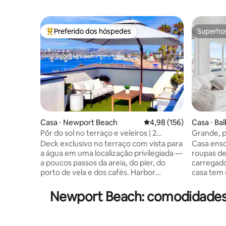
Preferido dos hóspedes
Superho
Entre os melhores preferidos dos hóspedes
Superho
Casa ⋅ Newport Beach
4,98 de uma avaliação m
4,98 (156)
Casa ⋅ Bal
Pôr do sol no terraço e veleiros | 2
Grande, p
minutos até a areia · Ar-condicionado
condicion
Deck exclusivo no terraço com vista para
Casa enso
cama
a água em uma localização privilegiada —
roupas de
a poucos passos da areia, do píer, do
carregado
porto de vela e dos cafés. Harbor
casa tem
Lookout é um novo apartamento de luxo
churrasque
de 3 quartos com design moderno, ar-
secadora,
Newport Beach: comodidades 
condicionado raro e uma vista
cozinha e 
deslumbrante que poucos aluguéis em
banheiro 
Newport oferecem. Preferido dos
banheiras