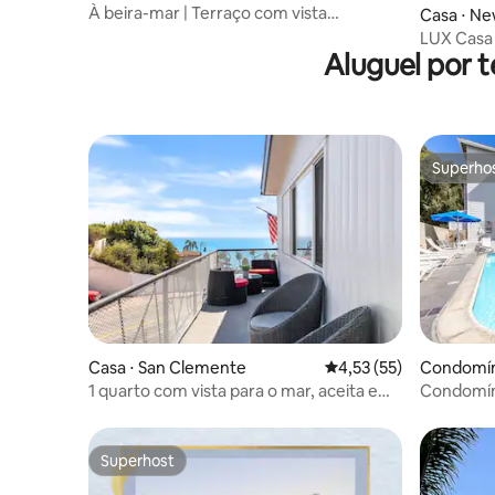
À beira-mar | Terraço com vista
Casa ⋅ N
panorâmica
LUX Casa 
Aluguel por 
vistas e l
Superho
Superho
Casa ⋅ San Clemente
4,53 de uma avaliação 
4,53 (55)
Condomíni
each
1 quarto com vista para o mar, aceita e
Condomíni
varanda
Doheny
Superhost
Superhost