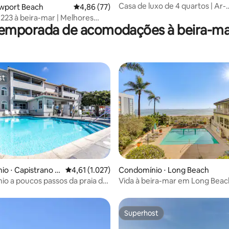
Casa de luxo de 4 quartos | Ar-
ewport Beach
4,86 de uma avaliação média de 5, 77 avalia
4,86 (77)
condicionado | Terraço com vis
223 à beira-mar | Melhores
mar
temporada de acomodações à beira-ma
ocalização
st
st
média de 5, 55 avaliações
o ⋅ Capistrano B
4,61 de uma avaliação média de 5, 1.027 avalia
4,61 (1.027)
Condomínio ⋅ Long Beach
o a poucos passos da praia de
Vida à beira-mar em Long Beac
apartamento de 232 m²
Superhost
Superhost