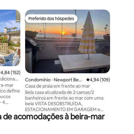
Casa ⋅ N
Preferido dos hóspedes
Prefe
Preferido dos hóspedes
Entre o
Vista pa
Beach (D
Vista par
andar de
quartos/2 banhei
clássica 
imbatível
familiar 
sala de e
(O uso d
ções
,84 de uma avaliação média de 5, 152 avaliações
4,84 (152)
hóspedes d
ndicionado
Condomínio ⋅ Newport Beac
4,94 de uma avaliação 
4,94 (109)
família a
ira-mar
h
Uma vaga
Casa de praia em frente ao mar
ico define
praia inc
Bela casa atualizada de 2 camas/2
poucos
diversão.
banheiros em frente ao mar com uma
21h hora 
bela VISTA DESOBSTRUÍDA,
 banheiros
Municipal
ESTACIONAMENTO EM GARAGEM e
 praia e
a de acomodações à beira-mar
PÁTIO EM FRENTE AO MAR. Esta
a -
acomodação inclui 2 camas queen e 1
ach +
cama de solteiro. A cozinha está
has
totalmente abastecida e há uma grande