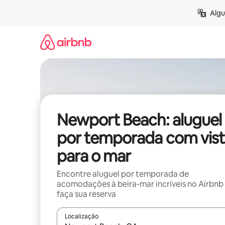
Pular
Algu
para
o
conteúdo
Newport Beach: aluguel
por temporada com vist
para o mar
Encontre aluguel por temporada de
acomodações à beira-mar incríveis no Airbnb
faça sua reserva
Localização