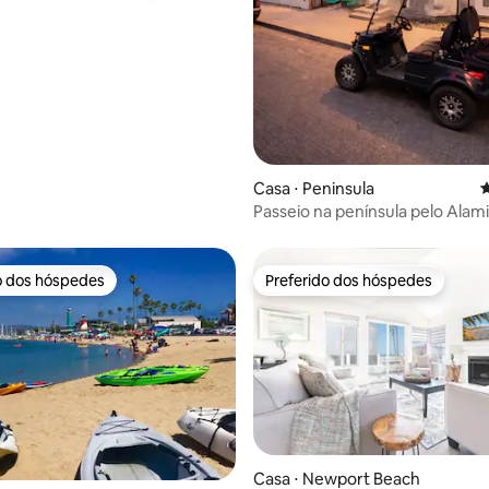
boa
édia de 5, 261 avaliações
Casa ⋅ Peninsula
4
Passeio na península pelo Alam
Yacht Club
o dos hóspedes
Preferido dos hóspedes
o dos hóspedes
Preferido dos hóspedes
média de 5, 29 avaliações
Casa ⋅ Newport Beach