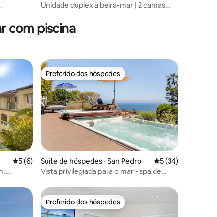
Unidade duplex à beira-mar | 2 camas
ções
king size 2,5 banheiros | deck no telhado
ta para o
r com piscina
Preferido dos hóspedes
Preferido dos hóspedes
ções
5 de uma avaliação média de 5, 6 avaliações
5 (6)
Suíte de hóspedes ⋅ San Pedro
5 de uma avaliação
5 (34)
h:
Vista privilegiada para o mar - spa de
natação e fogueira
Preferido dos hóspedes
Preferido dos hóspedes