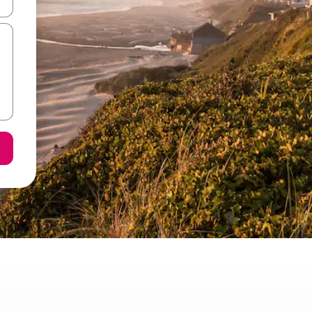
ore-os usando as seta para cima e para baixo do teclado ou tocando e