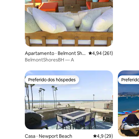
Praia Bal
Apartamento ⋅ Belmont Sho
4,94 de uma avaliação m
4,94 (261)
re
BelmontShoresBH — A
Preferido dos hóspedes
Preferid
Preferido dos hóspedes
Preferid
Casa ⋅ Newport Beach
4,9 de uma avaliação 
4,9 (29)