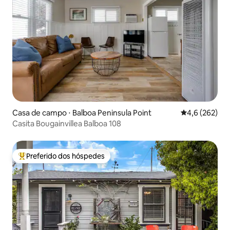
Casa de campo ⋅ Balboa Peninsula Point
4,6 de uma av
4,6 (262)
Casita Bougainvillea Balboa 108
Preferido dos hóspedes
Entre os melhores preferidos dos hóspedes