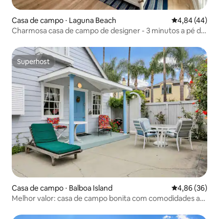
Casa de campo ⋅ Laguna Beach
4,84 de uma a
4,84 (44)
Charmosa casa de campo de designer - 3 minutos a pé da
praia!
Superhost
Superhost
Casa de campo ⋅ Balboa Island
4,86 de uma a
4,86 (36)
Melhor valor: casa de campo bonita com comodidades a
poucos passos da praia