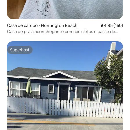
Casa de campo ⋅ Huntington Beach
4,95 de uma av
4,95 (150)
Casa de praia aconchegante com bicicletas e passe de
praia
Superhost
Superhost