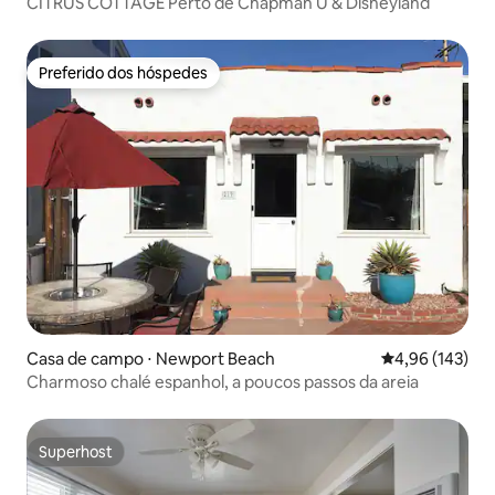
CITRUS COTTAGE Perto de Chapman U & Disneyland
Preferido dos hóspedes
Preferido dos hóspedes
Casa de campo ⋅ Newport Beach
4,96 de uma av
4,96 (143)
Charmoso chalé espanhol, a poucos passos da areia
Superhost
Superhost