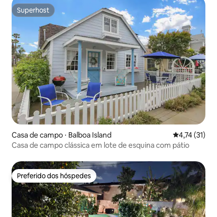
Superhost
Superhost
Casa de campo ⋅ Balboa Island
4,74 de uma a
4,74 (31)
Casa de campo clássica em lote de esquina com pátio
Preferido dos hóspedes
Preferido dos hóspedes