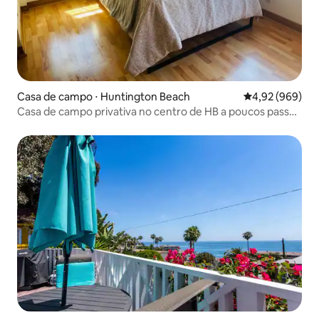
Casa de campo ⋅ Huntington Beach
4,92 de uma ava
4,92 (969)
Casa de campo privativa no centro de HB a poucos passos
da praia/rua principal