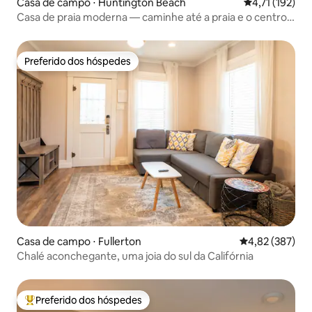
Casa de campo ⋅ Huntington Beach
4,71 de uma av
4,71 (192)
Casa de praia moderna — caminhe até a praia e o centro
da cidade
Preferido dos hóspedes
Preferido dos hóspedes
Casa de campo ⋅ Fullerton
4,82 de uma av
4,82 (387)
Chalé aconchegante, uma joia do sul da Califórnia
Preferido dos hóspedes
Entre os melhores preferidos dos hóspedes