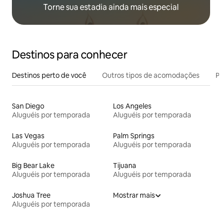
Torne sua estadia ainda mais especial
Destinos para conhecer
Destinos perto de você
Outros tipos de acomodações
Pr
San Diego
Los Angeles
Aluguéis por temporada
Aluguéis por temporada
Las Vegas
Palm Springs
Aluguéis por temporada
Aluguéis por temporada
Big Bear Lake
Tijuana
Aluguéis por temporada
Aluguéis por temporada
Joshua Tree
Mostrar mais
Aluguéis por temporada