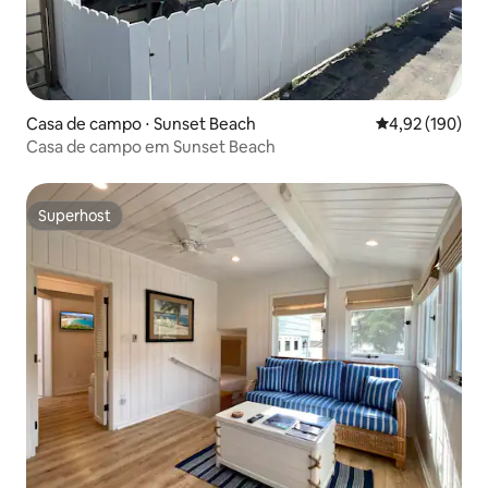
Casa de campo ⋅ Sunset Beach
4,92 de uma av
4,92 (190)
Casa de campo em Sunset Beach
Superhost
Superhost