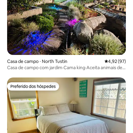
Casa de campo ⋅ North Tustin
4,92 de uma a
4,92 (97)
Casa de campo com jardim·Cama king·Aceita animais de
estimação·Perto da Disney
Preferido dos hóspedes
Preferido dos hóspedes