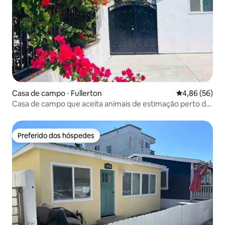
Casa de campo ⋅ Fullerton
4,86 de uma a
4,86 (56)
Casa de campo que aceita animais de estimação perto da
Disneylândia e hospitais
Preferido dos hóspedes
Preferido dos hóspedes