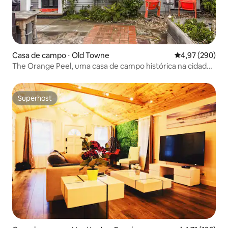
Casa de campo ⋅ Old Towne
4,97 de uma ava
4,97 (290)
The Orange Peel, uma casa de campo histórica na cidade
antiga
Superhost
Superhost