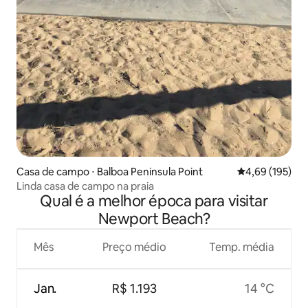
Casa de campo ⋅ Balboa Peninsula Point
4,69 de uma av
4,69 (195)
Linda casa de campo na praia
Qual é a melhor época para visitar
Newport Beach?
Mês
Preço médio
Temp. média
Jan.
R$ 1.193
14 °C