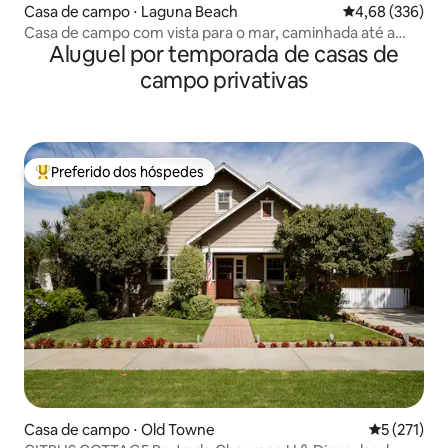
Casa de campo ⋅ Laguna Beach
4,68 de uma ava
4,68 (336)
Casa de campo com vista para o mar, caminhada até a
Aluguel por temporada de casas de
praia e vila
campo privativas
Preferido dos hóspedes
Entre os melhores preferidos dos hóspedes
Casa de campo ⋅ Old Towne
5 de uma av
5 (271)