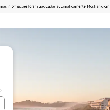
mas informações foram traduzidas automaticamente. 
Mostrar idioma
b
ore-os usando as seta para cima e para baixo do teclado ou tocando e