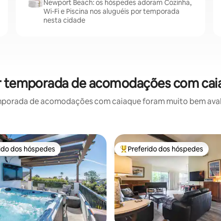
Newport Beach: os hóspedes adoram Cozinha,
Wi-Fi e Piscina nos aluguéis por temporada
nesta cidade
or temporada de acomodações com caia
mporada de acomodações com caiaque foram muito bem avaliad
rido dos hóspedes
Preferido dos hóspedes
 melhores preferidos dos hóspedes
Entre os melhores preferidos d