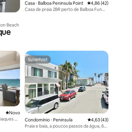
Casa ⋅ Balboa Peninsula Point
4,86 de uma avaliação
4,86 (42)
Casa de praia 2BR perto de Balboa Fun
ções
Zone e cais
gton Beach
que
Superhost
Superhost
ções
Novo lugar para ficar
Novo
aiaques e
Condomínio ⋅ Peninsula
4,63 de uma avaliação
4,63 (43)
Praia e baía, a poucos passos da água, 6
pessoas