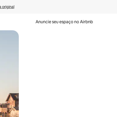
 original
Anuncie seu espaço no Airbnb
 deslizando o dedo na tela.