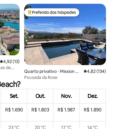
Preferido dos hóspedes
Entre os melhores preferidos dos hóspedes
4,92 de uma avaliação média de 5, 13 avaliações
4,92 (13)
ções
has de
Quarto privativo ⋅ Mission Vi
4,82 de uma avaliação 
4,82 (134)
ejo
Pousada da Rose
Beach?
Set.
Out.
Nov.
Dez.
R$ 1.690
R$ 1.803
R$ 1.987
R$ 1.890
23 °C
20 °C
17 °C
14 °C