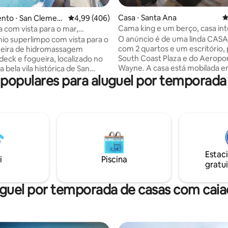
édia de 5, 119 avaliações
Casa ⋅ Santa Ana
4
nto ⋅ San Clemen
4,99 de uma avaliação média de 5, 406 avalia
4,99 (406)
Cama king e um berço, casa int
 com vista para o mar,
bonita
 de hidromassagem, caminhada
O anúncio é de uma linda CASA
o superlimpo com vista para o
/praia
com 2 quartos e um escritório,
heira de hidromassagem
South Coast Plaza e do Aeropo
 deck e fogueira, localizado no
Wayne. A casa está mobilada 
 bela vila histórica de San
populares para aluguel por temporad
estilo eclético. Você terá um 
. Uma caminhada rápida ou
uma cama king size e um berçá
e bonde gratuito até a praia
segundo quarto com um berço. 
píer, restaurantes e lojas de
anfitrião ou outras pessoas não
ndial • 99% dos animais de
compartilham a casa, mas às v
 são bem-vindos • Bicicletas
precisam de acesso à garagem.
, pranchas de boogie,
oferecidas camas extras. É proibido o uso
to de praia • Ar-condicionado
comercial, a realização de festa
pido • Vaporização de
Estac
consumir drogas, a entrega de
/Esportes • Cozinha de cozinha
i
Piscina
gratui
correspondência ou a presenç
ada • Colchões e roupa de
animais de estimação. É necess
mium • Estacionamento
um histórico de avaliações posi
para 1 carro • Máquina de
guel por temporada de casas com cai
Airbnb.
ar roupa na unidade • Promessa
 – leia nossos comentários 😊