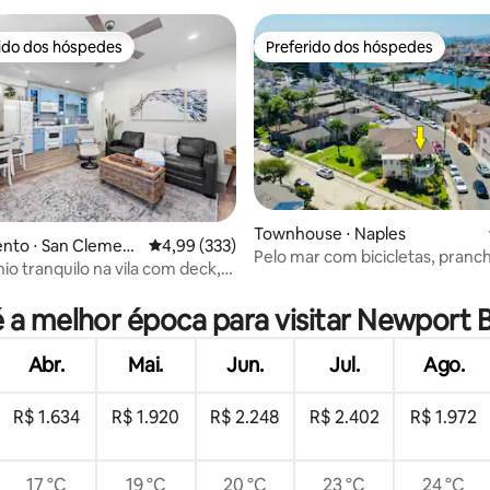
rido dos hóspedes
Preferido dos hóspedes
 melhores preferidos dos hóspedes
Preferido dos hóspedes
Townhouse ⋅ Naples
nto ⋅ San Clement
4,99 de uma avaliação média de 5, 333 avalia
4,99 (333)
Pelo mar com bicicletas, pranc
o tranquilo na vila com deck,
ar
SUP e caiaque
s e ar-condicionado
é a melhor época para visitar Newport 
Abr.
Mai.
Jun.
Jul.
Ago.
R$ 1.634
R$ 1.920
R$ 2.248
R$ 2.402
R$ 1.972
17 °C
19 °C
20 °C
23 °C
24 °C