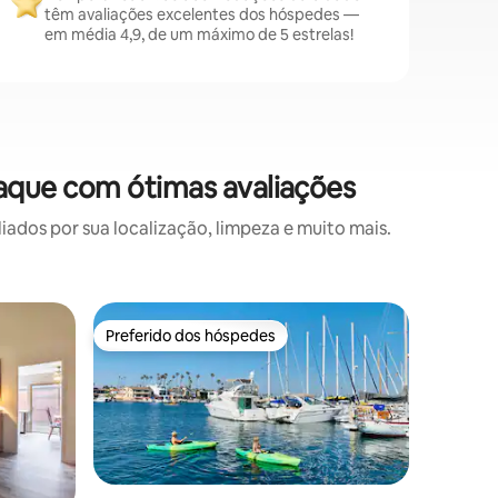
têm avaliações excelentes dos hóspedes —
em média 4,9, de um máximo de 5 estrelas!
que com ótimas avaliações
os por sua localização, limpeza e muito mais.
Suíte de
Preferido dos hóspedes
Preferi
os hóspedes
Preferido dos hóspedes
Preferi
e
Suíte Pr
LAX • SoF
Desfrute 
suíte pr
atrás de
rua tranq
Rodeado 
um pinhei