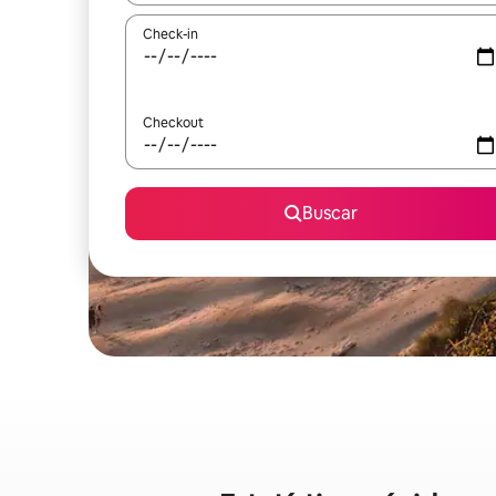
Check-in
Checkout
Buscar