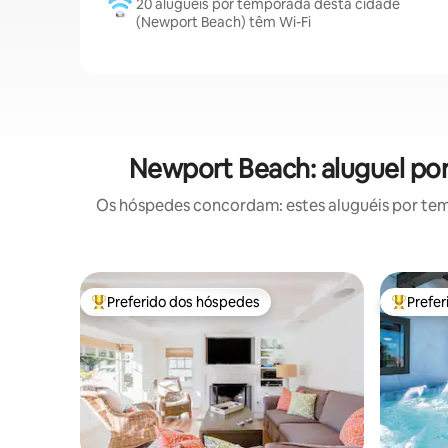
20 aluguéis por temporada desta cidade
(Newport Beach) têm Wi-Fi
Newport Beach: aluguel p
Os hóspedes concordam: estes aluguéis por te
Preferido dos hóspedes
Prefe
Entre os melhores preferidos dos hóspedes
Entre os