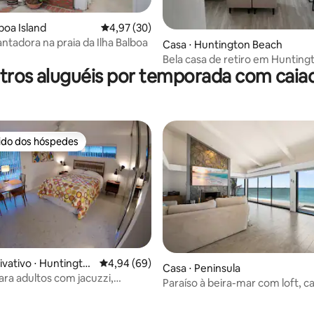
boa Island
4,97 de uma avaliação média de 5, 30 avalia
4,97 (30)
ntadora na praia da Ilha Balboa
média de 5, 41 avaliações
Casa ⋅ Huntington Beach
Bela casa de retiro em Huntin
tros aluguéis por temporada com caia
rido dos hóspedes
 melhores preferidos dos hóspedes
média de 5, 19 avaliações
ivativo ⋅ Huntingto
4,94 de uma avaliação média de 5, 69 avalia
4,94 (69)
Casa ⋅ Peninsula
ara adultos com jacuzzi,
Paraíso à beira-mar com loft, c
s, caiaques, pranchas de SUP!
estacionamento