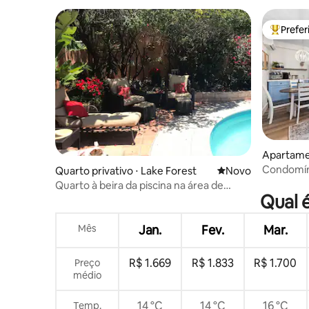
Prefe
Entre os
Apartame
e
Condomíni
Quarto privativo ⋅ Lake Forest
Novo lugar para fic
Novo
bicicleta
Quarto à beira da piscina na área de
Qual 
Irvine, banheiro
Mês
Jan.
Fev.
Mar.
R$ 1.669
R$ 1.833
R$ 1.700
Preço
médio
14 °C
14 °C
16 °C
Temp.