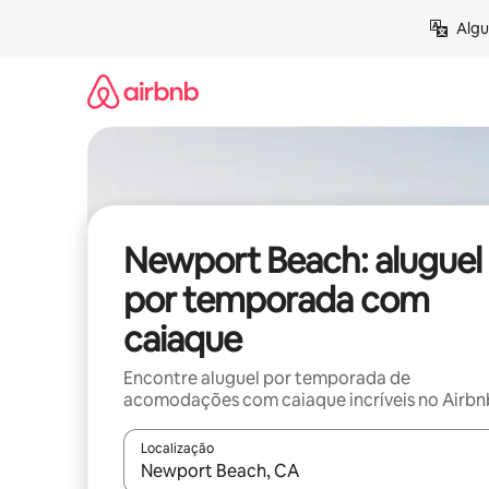
Pular
Algu
para
o
conteúdo
Newport Beach: aluguel
por temporada com
caiaque
Encontre aluguel por temporada de
acomodações com caiaque incríveis no Airbn
Localização
Quando os resultados estiverem disponíveis, expl