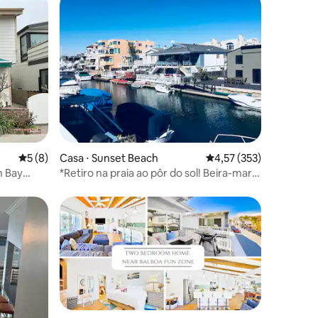
ções
5 de uma avaliação média de 5, 8 avaliações
5 (8)
Casa ⋅ Sunset Beach
4,57 de uma avaliação 
4,57 (353)
h Bay
*Retiro na praia ao pôr do sol! Beira-mar |
Deck | Caiaques