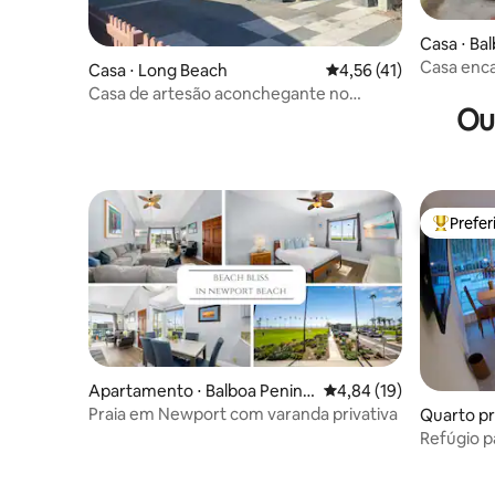
Casa ⋅ Bal
Casa enca
Casa ⋅ Long Beach
4,56 de uma avaliação 
4,56 (41)
Casa de artesão aconchegante no
Ou
distrito de Wilmore
Prefe
Entre os
Apartamento ⋅ Balboa Penins
4,84 de uma avaliação 
4,84 (19)
ula Point
Praia em Newport com varanda privativa
Quarto pr
n Beach
Refúgio p
bicicleta