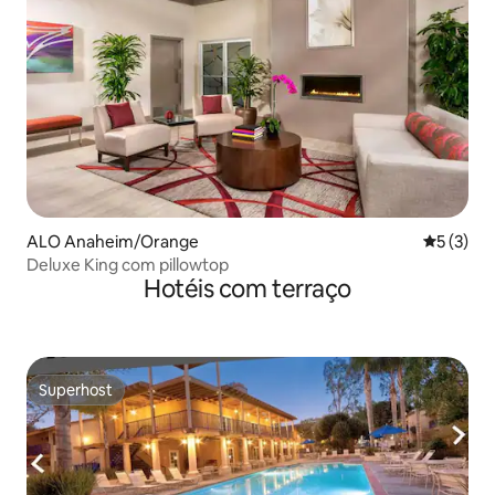
ALO Anaheim/Orange
5 de uma 
5 (3)
Deluxe King com pillowtop
Hotéis com terraço
Superhost
Superhost