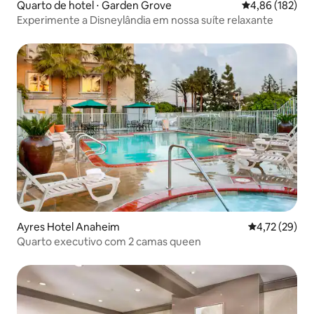
Quarto de hotel ⋅ Garden Grove
4,86 de uma av
4,86 (182)
Experimente a Disneylândia em nossa suíte relaxante
Ayres Hotel Anaheim
4,72 de uma a
4,72 (29)
Quarto executivo com 2 camas queen