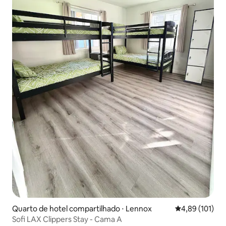
Quarto de hotel compartilhado ⋅ Lennox
4,89 de uma av
4,89 (101)
Sofi LAX Clippers Stay - Cama A