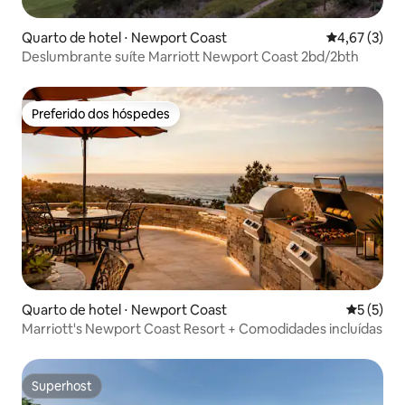
Quarto de hotel ⋅ Newport Coast
4,67 de uma 
4,67 (3)
Deslumbrante suíte Marriott Newport Coast 2bd/2bth
Preferido dos hóspedes
Preferido dos hóspedes
Quarto de hotel ⋅ Newport Coast
5 de uma 
5 (5)
Marriott's Newport Coast Resort + Comodidades incluídas
Superhost
Superhost