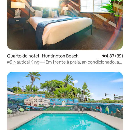
Quarto de hotel ⋅ Huntington Beach
4,87 de uma a
4,87 (39)
#9 Nautical King — Em frente à praia, ar-condicionado, a
poucos passos do píer