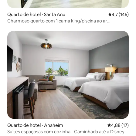
Quarto de hotel ⋅ Santa Ana
4,7 de uma av
4,7 (145)
Charmoso quarto com 1 cama king/piscina ao ar
livre/motel
Quarto de hotel ⋅ Anaheim
4,88 de uma a
4,88 (17)
Suítes espaçosas com cozinha - Caminhada até a Disney