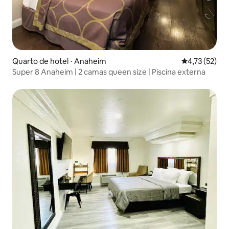
Quarto de hotel ⋅ Anaheim
4,73 de uma a
4,73 (52)
Super 8 Anaheim | 2 camas queen size | Piscina externa