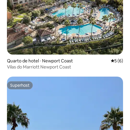
Quarto de hotel ⋅ Newport Coast
5 de uma 
5 (6)
Vilas do Marriott Newport Coast
Superhost
Superhost