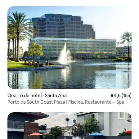
Quarto de hotel ⋅ Santa Ana
4,6 de uma av
4,6 (155)
Perto da South Coast Plaza | Piscina, Restaurante + Spa