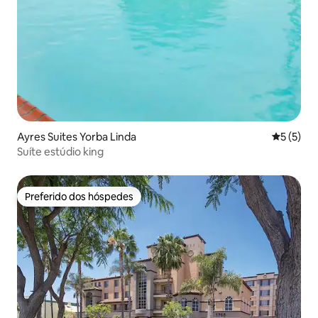
Ayres Suites Yorba Linda
5 de uma 
5 (5)
Suíte estúdio king
Preferido dos hóspedes
Preferido dos hóspedes