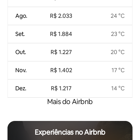
Ago.
R$ 2.033
24 °C
Set.
R$ 1.884
23 °C
Out.
R$ 1.227
20 °C
Nov.
R$ 1.402
17 °C
Dez.
R$ 1.217
14 °C
Mais do Airbnb
Experiências no Airbnb