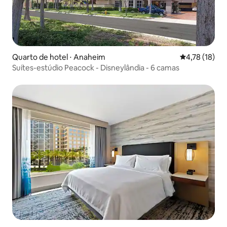
Quarto de hotel ⋅ Anaheim
4,78 de uma a
4,78 (18)
Suítes-estúdio Peacock - Disneylândia - 6 camas