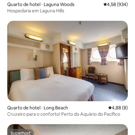
Quarto de hotel ⋅ Laguna Woods
4,58 de uma ava
4,58 (934)
Hospedaria em Laguna Hills
Quarto de hotel ⋅ Long Beach
4,88 de uma 
4,88 (8)
Cruzeiro para o conforto! Perto do Aquário do Pacífico
Superhost