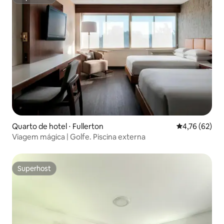
Superhost
Quarto de hotel ⋅ Fullerton
4,76 de uma a
4,76 (62)
Viagem mágica | Golfe. Piscina externa
Superhost
Superhost