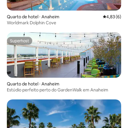
Quarto de hotel ⋅ Anaheim
4,83 de uma 
4,83 (6)
Worldmark Dolphin Cove
Superhost
Superhost
Quarto de hotel ⋅ Anaheim
Estúdio perfeito perto do GardenWalk em Anaheim