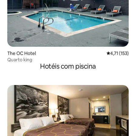
The OC Hotel
4,71 de uma av
4,71 (153)
Quarto king
Hotéis com piscina