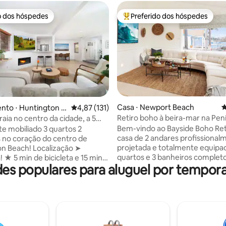
o dos hóspedes
Preferido dos hóspedes
o dos hóspedes
Entre os melhores preferidos d
édia de 5, 156 avaliações
Casa ⋅ Newport Beach
4
nto ⋅ Huntington B
4,87 de uma avaliação média de 5, 131 avalia
4,87 (131)
Retiro boho à beira-mar na Pen
aia no centro da cidade, a 5
Balboa
a praia! Quintal, churrasco
Bem-vindo ao Bayside Boho Ret
e mobiliado 3 quartos 2
casa de 2 andares profissional
 no coração do centro de
projetada e totalmente equipa
h! Localização ➤
quartos e 3 banheiros completo
min a
s populares para aluguel por tempor
localizada no coração da Peníns
praia/Huntington Beach ★ 12
está a poucos passos das brisas
pé da praia, Pacific City e Main
calmantes da baía e de quilôme
, mergulho a frio e academia
intermináveis de praias cênicas
de estilo retiro foi projetada pa
eira e lareira • Sonho dos
quente e convidativa quanto o 
 • Eletrodomésticos novos • Ar-
Califórnia. É perfeito para uma 
ado central • Máquina de lavar