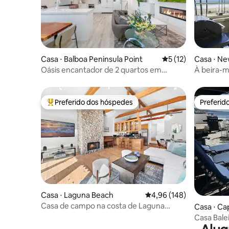
Casa ⋅ Balboa Peninsula Point
5 de uma avaliação 
5 (12)
Casa ⋅ N
Oásis encantador de 2 quartos em
À beira-m
Newport Beach! Banheira de
panorâmi
hidromassagem nova!
Preferido dos hóspedes
Preferid
Entre os melhores preferidos dos hóspedes
Preferid
Casa ⋅ Laguna Beach
4,96 de uma avaliação m
4,96 (148)
Casa de campo na costa de Laguna
Casa ⋅ Ca
Beach - a poucos passos da praia!
Casa Balei