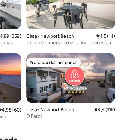
,89 de uma avaliação média de 5, 359 avaliações
4,89 (359)
ções
Casa ⋅ Newport Beach
4,5 de uma avaliação
4,5 (14)
 camas
Unidade superior à beira-mar com vista
o telhado
panorâmica!
Preferido dos hóspedes
Preferido dos hóspedes
Casa ⋅ Newport Beach
4,9 de uma avaliação 
4,9 (115)
4,98 de uma avaliação média de 5, 60 avaliações
4,98 (60)
O Farol
ucos
ções