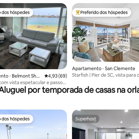
o dos hóspedes
Preferido dos hóspedes
o dos hóspedes
Entre os melhores preferidos d
édia de 5, 155 avaliações
Apartamento ⋅ San Clemente
Starfish | Píer de SC, vista para 
nto ⋅ Belmont Shor
4,93 de uma avaliação média de 5, 69 avalia
4,93 (69)
estacionamento e ar-condicio
com vista espetacular e passos
Aluguel por temporada de casas na orl
o.
o dos hóspedes
Superhost
o dos hóspedes
Superhost