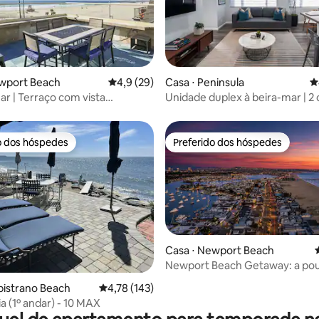
Casa ⋅ Peninsula
4
média de 5, 12 avaliações
ewport Beach
4,9 de uma avaliação média de 5, 29 avalia
4,9 (29)
Unidade duplex à beira-mar | 2
ar | Terraço com vista
king size 2,5 banheiros | deck n
ca
o dos hóspedes
Preferido dos hóspedes
o dos hóspedes
Preferido dos hóspedes
Casa ⋅ Newport Beach
Newport Beach Getaway: a po
édia de 5, 148 avaliações
passos da areia
pistrano Beach
4,78 de uma avaliação média de 5, 143 avalia
4,78 (143)
a (1º andar) - 10 MAX