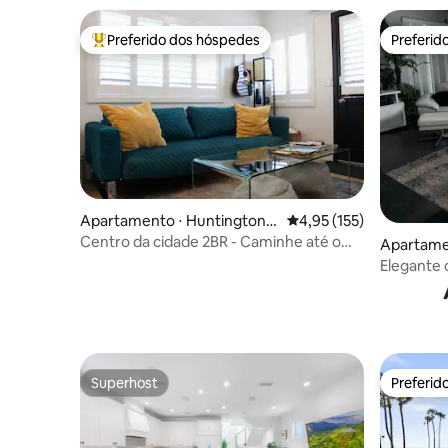
Preferido dos hóspedes
Preferid
Entre os melhores preferidos dos hóspedes
Preferid
Apartamento ⋅ Huntington B
4,95 de uma avaliação m
4,95 (155)
each
Centro da cidade 2BR - Caminhe até o
Apartame
píer, praia, lojas, restaurantes
e
Elegante 
para muit
Superhost
Preferid
Superhost
Preferid