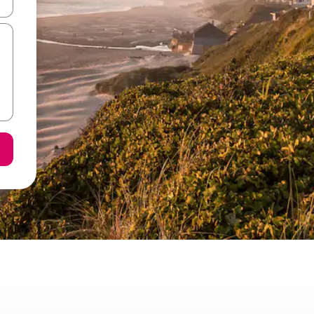
ore-os usando as seta para cima e para baixo do teclado ou tocando e