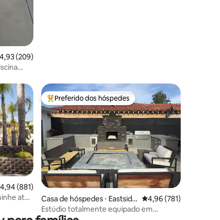
ções
,93 de uma avaliação média de 5, 209 avaliações
4,93 (209)
iscina
Preferido dos hóspedes
os hóspedes
Entre os melhores preferidos dos hóspedes
,94 de uma avaliação média de 5, 881 avaliações
4,94 (881)
minhe até
ções
Casa de hóspedes ⋅ Eastside
4,96 de uma avaliação 
4,96 (781)
Costa Mesa
Estúdio totalmente equipado em
Newport Beach