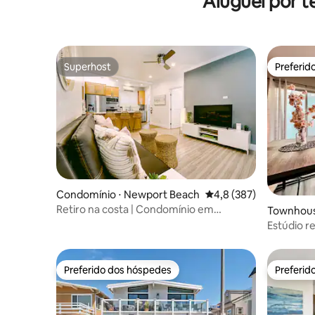
Aluguel por t
Superhost
Preferid
Superhost
Preferid
Condomínio ⋅ Newport Beach
4,8 de uma avaliação m
4,8 (387)
Retiro na costa | Condomínio em
Townhous
Newport Beach + Wi-Fi
h
Estúdio r
Preferido dos hóspedes
Preferid
Preferido dos hóspedes
Preferid