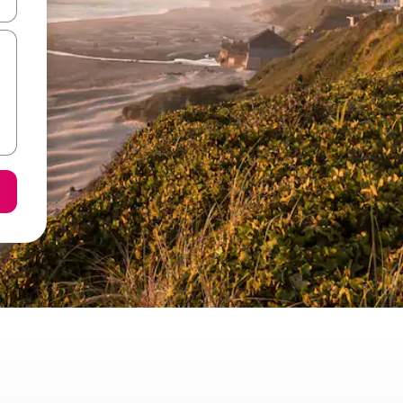
ore-os usando as seta para cima e para baixo do teclado ou tocando e