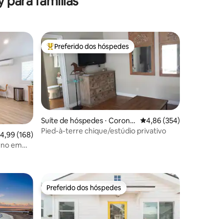
 para famílias
Preferido dos hóspedes
os hóspedes
Entre os melhores preferidos dos hóspedes
Suíte de hóspedes ⋅ Corona
4,86 de uma avaliação m
4,86 (354)
del Mar
Pied-à-terre chique/estúdio privativo
,99 de uma avaliação média de 5, 168 avaliações
4,99 (168)
rno em
ções
Preferido dos hóspedes
Preferido dos hóspedes