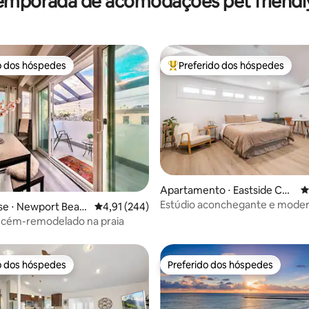
emporada de acomodações pet friendly
o dos hóspedes
Preferido dos hóspedes
o dos hóspedes
Entre os melhores preferidos d
Apartamento ⋅ Eastside Cos
4
édia de 5, 387 avaliações
ta Mesa
Estúdio aconchegante e mode
e ⋅ Newport Beac
4,91 de uma avaliação média de 5, 244 avalia
4,91 (244)
East CM
ecém-remodelado na praia
o dos hóspedes
Preferido dos hóspedes
o dos hóspedes
Preferido dos hóspedes