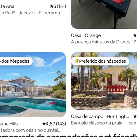
nta Ana
5 de uma avaliação média de 5, 151 avalia
5 (151)
un Pad* - Jacuzzi + Fliperama +
Casa ⋅ Orange
4
A poucos minutos da Disney | P
aquecida e diversão em família
o dos hóspedes
Preferido dos hóspedes
o dos hóspedes
Entre os melhores preferidos d
édia de 5, 187 avaliações
Casa de campo ⋅ Huntingto
4
n Beach
Bangalô clássico na praia — ca
una Hills
4,87 de uma avaliação média de 5, 143 avalia
4,87 (143)
a praia e a rua principal
ntadora com oásis no quintal
praia