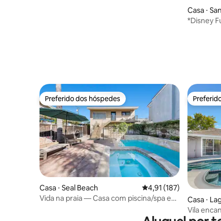
Casa ⋅ Sa
*Disney F
Teatro
Preferido dos hóspedes
Preferid
Preferido dos hóspedes
Preferid
Casa ⋅ Seal Beach
4,91 de uma avaliação m
4,91 (187)
Vida na praia — Casa com piscina/spa em
Casa ⋅ Lag
Seal Beach
Vila enca
perto da 