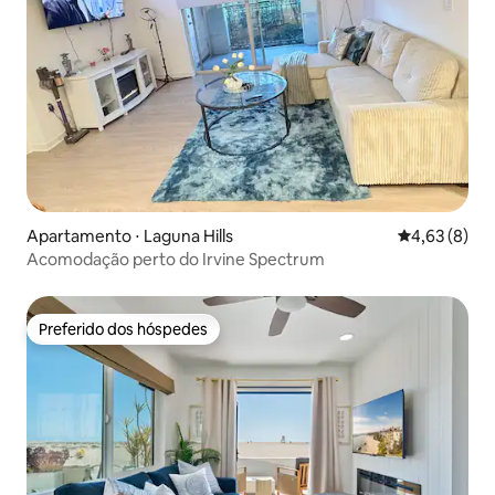
Apartamento ⋅ Laguna Hills
4,63 de uma 
4,63 (8)
Acomodação perto do Irvine Spectrum
Preferido dos hóspedes
Preferido dos hóspedes