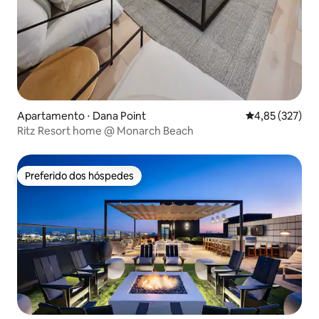
Apartamento ⋅ Dana Point
4,85 de uma av
4,85 (327)
Ritz Resort home @ Monarch Beach
Preferido dos hóspedes
Preferido dos hóspedes