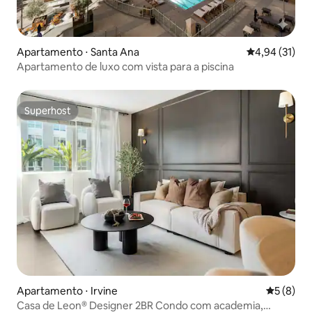
Apartamento ⋅ Santa Ana
4,94 de uma a
4,94 (31)
Apartamento de luxo com vista para a piscina
Superhost
Superhost
Apartamento ⋅ Irvine
5 de uma 
5 (8)
Casa de Leon® Designer 2BR Condo com academia,