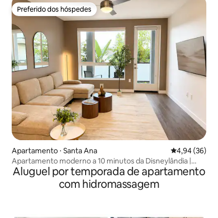
Preferido dos hóspedes
Preferido dos hóspedes
Apartamento ⋅ Santa Ana
4,94 de uma a
4,94 (36)
Apartamento moderno a 10 minutos da Disneylândia |
Aluguel por temporada de apartamento
Piscina e academia
com hidromassagem