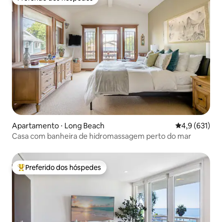
Preferido dos hóspedes
Apartamento ⋅ Long Beach
4,9 de uma av
4,9 (631)
Casa com banheira de hidromassagem perto do mar
Preferido dos hóspedes
Entre os melhores preferidos dos hóspedes