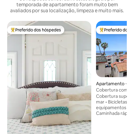
temporada de apartamento foram muito bem
avaliados por sua localização, limpeza e muito mais.
Preferido dos hóspedes
Preferido dos 
Entre os melhores preferidos dos hóspedes
Entre os melhore
Apartamento ⋅ Sa
te
Cobertura com vis
caminhada até a pra
Cobertura super l
de estimação ok
mar • Bicicletas, 
equipamentos de pr
Caminhada rápida a
restaurantes, tróle
Isolamento acústic
cadeira de escritó