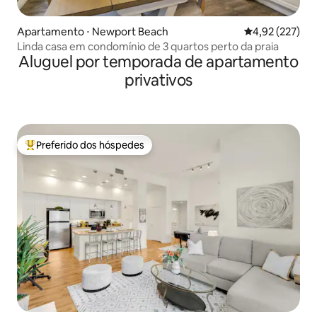
Apartamento ⋅ Newport Beach
4,92 de uma av
4,92 (227)
Linda casa em condomínio de 3 quartos perto da praia
Aluguel por temporada de apartamento
privativos
Preferido dos hóspedes
Entre os melhores preferidos dos hóspedes