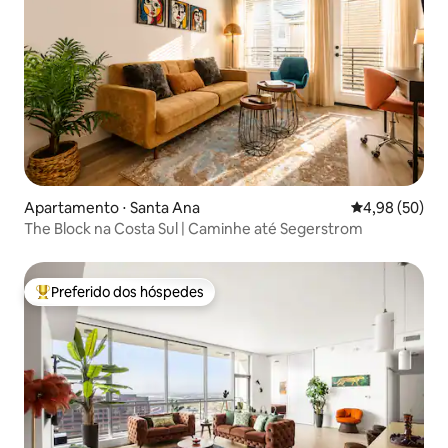
Apartamento ⋅ Santa Ana
4,98 de uma a
4,98 (50)
The Block na Costa Sul | Caminhe até Segerstrom
Preferido dos hóspedes
Entre os melhores preferidos dos hóspedes