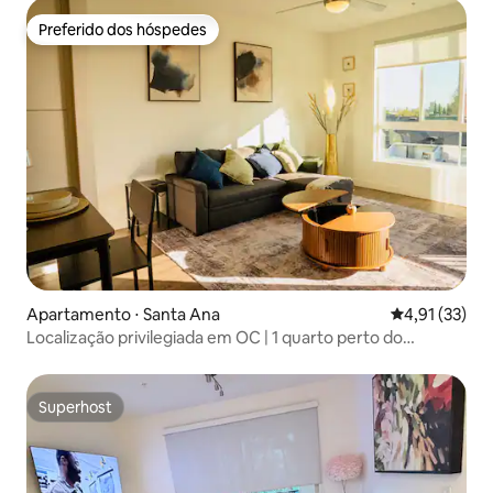
Preferido dos hóspedes
Preferido dos hóspedes
Apartamento ⋅ Santa Ana
4,91 de uma a
4,91 (33)
Localização privilegiada em OC | 1 quarto perto do
aeroporto SNA
Superhost
Superhost