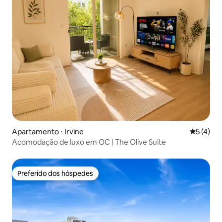
longas do que uma semana.
Apartamento ⋅ Irvine
5 de uma 
5 (4)
Acomodação de luxo em OC | The Olive Suite
Preferido dos hóspedes
Preferido dos hóspedes