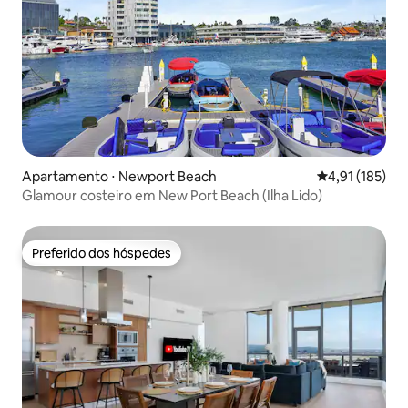
Apartamento ⋅ Newport Beach
4,91 de uma av
4,91 (185)
Glamour costeiro em New Port Beach (Ilha Lido)
Preferido dos hóspedes
Preferido dos hóspedes