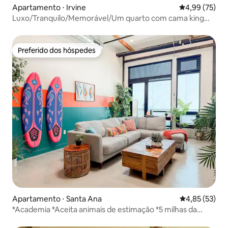
Apartamento ⋅ Irvine
4,99 de uma a
4,99 (75)
Luxo/Tranquilo/Memorável/Um quarto com cama king
size
Preferido dos hóspedes
Preferido dos hóspedes
Apartamento ⋅ Santa Ana
4,85 de uma a
4,85 (53)
*Academia *Aceita animais de estimação *5 milhas da
Disney *Estacionamento *Lavadora e secadora