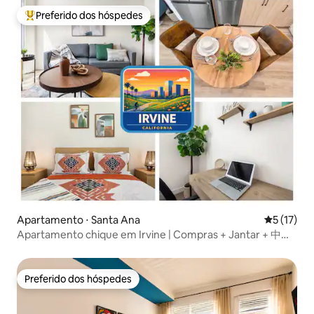
Preferido dos hóspedes
Entre os melhores preferidos dos hóspedes
Apartamento ⋅ Santa Ana
5 de uma a
5 (17)
Apartamento chique em Irvine | Compras + Jantar + 中文
服务
Preferido dos hóspedes
Preferido dos hóspedes