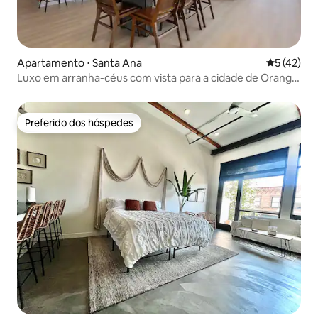
Apartamento ⋅ Santa Ana
5 de uma a
5 (42)
Luxo em arranha-céus com vista para a cidade de Orange
County
Preferido dos hóspedes
Preferido dos hóspedes