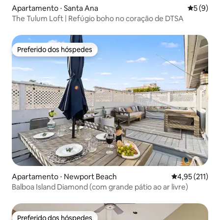
Apartamento ⋅ Santa Ana
5 de uma 
5 (9)
The Tulum Loft | Refúgio boho no coração de DTSA
Preferido dos hóspedes
Preferido dos hóspedes
Apartamento ⋅ Newport Beach
4,95 de uma av
4,95 (211)
Balboa Island Diamond (com grande pátio ao ar livre)
Preferido dos hóspedes