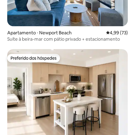
Apartamento ⋅ Newport Beach
4,99 de uma a
4,99 (73)
Suíte à beira-mar com pátio privado + estacionamento
Preferido dos hóspedes
Preferido dos hóspedes