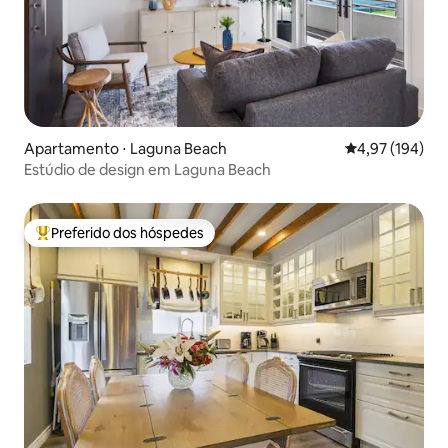
Apartamento ⋅ Laguna Beach
4,97 de uma av
4,97 (194)
Estúdio de design em Laguna Beach
Preferido dos hóspedes
Entre os melhores preferidos dos hóspedes