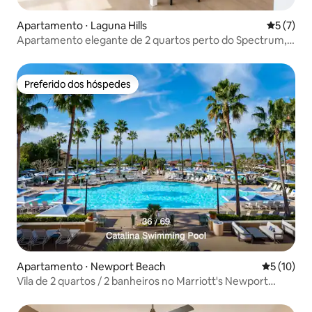
Apartamento ⋅ Laguna Hills
5 de uma 
5 (7)
Apartamento elegante de 2 quartos perto do Spectrum,
UCI, Laguna
Preferido dos hóspedes
Preferido dos hóspedes
Apartamento ⋅ Newport Beach
5 de uma a
5 (10)
Vila de 2 quartos / 2 banheiros no Marriott's Newport
Coast