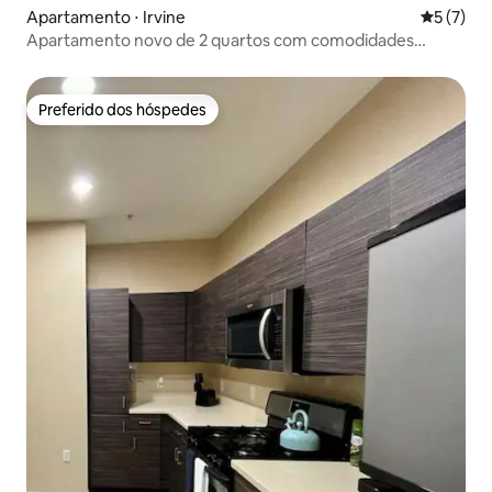
Apartamento ⋅ Irvine
5 de uma 
5 (7)
Apartamento novo de 2 quartos com comodidades
premium em OC!
Preferido dos hóspedes
Preferido dos hóspedes