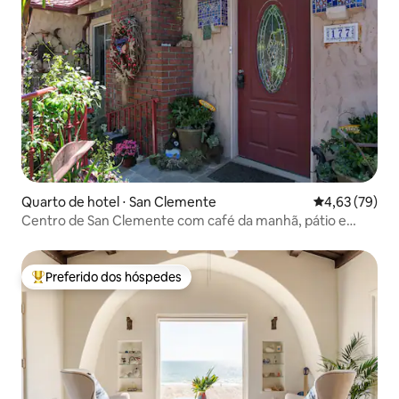
Quarto de hotel ⋅ San Clemente
4,63 de uma a
4,63 (79)
Centro de San Clemente com café da manhã, pátio e
estacionamento
Preferido dos hóspedes
Entre os melhores preferidos dos hóspedes