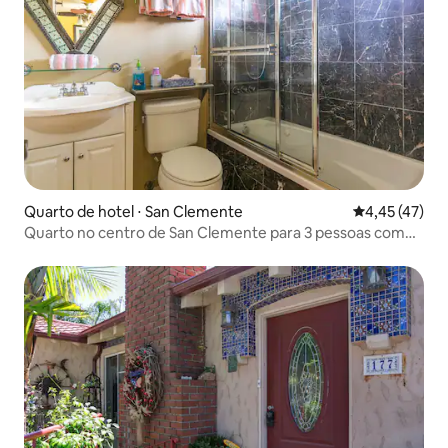
Quarto de hotel ⋅ San Clemente
4,45 de uma a
4,45 (47)
Quarto no centro de San Clemente para 3 pessoas com
café da manhã completo