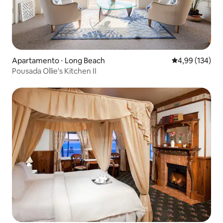
Apartamento ⋅ Long Beach
4,99 de uma av
4,99 (134)
Pousada Ollie's Kitchen II