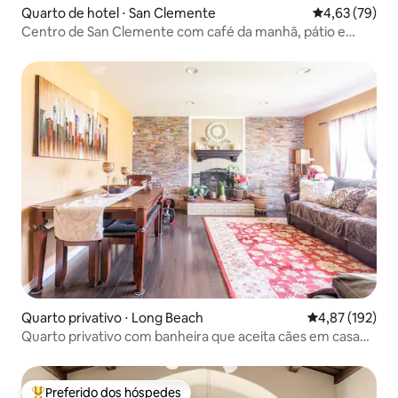
Quarto de hotel ⋅ San Clemente
4,63 de uma a
4,63 (79)
Centro de San Clemente com café da manhã, pátio e
estacionamento
Quarto privativo ⋅ Long Beach
4,87 de uma av
4,87 (192)
Quarto privativo com banheira que aceita cães em casa
espaçosa
Preferido dos hóspedes