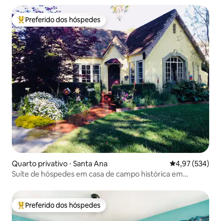
Preferido dos hóspedes
Entre os melhores preferidos dos hóspedes
Quarto privativo ⋅ Santa Ana
4,97 de uma av
4,97 (534)
Suíte de hóspedes em casa de campo histórica em
Turnbeck
Preferido dos hóspedes
Entre os melhores preferidos dos hóspedes