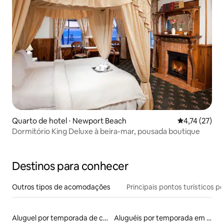
Quarto de hotel ⋅ Newport Beach
4,74 de uma a
4,74 (27)
Dormitório King Deluxe à beira-mar, pousada boutique
Destinos para conhecer
Outros tipos de acomodações
Principais pontos turísticos po
Aluguel por temporada de casas de hóspedes
Aluguéis por temporada em resorts