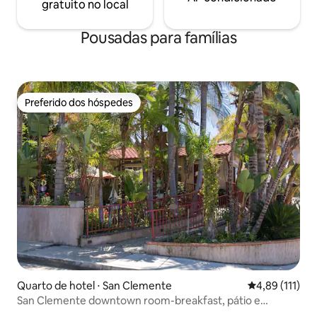
gratuito no local
Pousadas para famílias
Preferido dos hóspedes
Preferido dos hóspedes
Quarto de hotel ⋅ San Clemente
4,89 de uma av
4,89 (111)
San Clemente downtown room-breakfast, pátio e
estacionamento