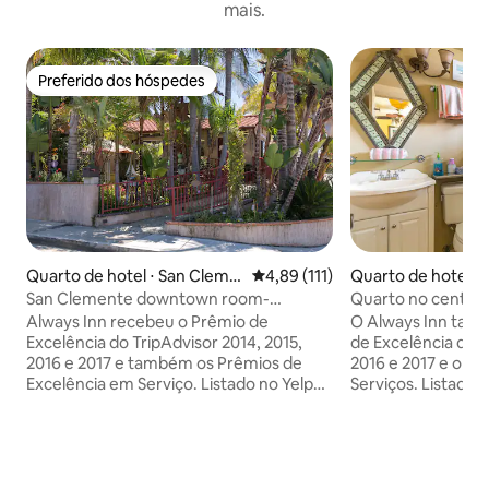
mais.
Preferido dos hóspedes
Preferido dos hóspedes
Quarto de hotel ⋅ San Cleme
4,89 de uma avaliação média de 
4,89 (111)
Quarto de hotel ⋅
nte
nte
San Clemente downtown room-
Quarto no centro
breakfast, pátio e estacionamento
3 pessoas com ca
Always Inn recebeu o Prêmio de
O Always Inn tam
Excelência do TripAdvisor 2014, 2015,
de Excelência do T
2016 e 2017 e também os Prêmios de
2016 e 2017 e o P
Excelência em Serviço. Listado no Yelp
Serviços. Listado n
“Melhor de Orange County Lodging." 4
Orange County Lod
estrelas no Expedia. Localização
Expedia. Localiza
incomparável no coração da histórica vila
coração da históri
do centro de San Clemente. Caminhe
San Clemente. Cam
até a praia e o cais. Desfrute de calor e
píer. Aproveite o c