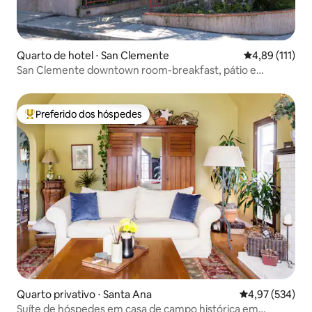
Quarto de hotel ⋅ San Clemente
4,89 de uma av
4,89 (111)
San Clemente downtown room-breakfast, pátio e
estacionamento
Preferido dos hóspedes
Entre os melhores preferidos dos hóspedes
Quarto privativo ⋅ Santa Ana
4,97 de uma av
4,97 (534)
Suíte de hóspedes em casa de campo histórica em