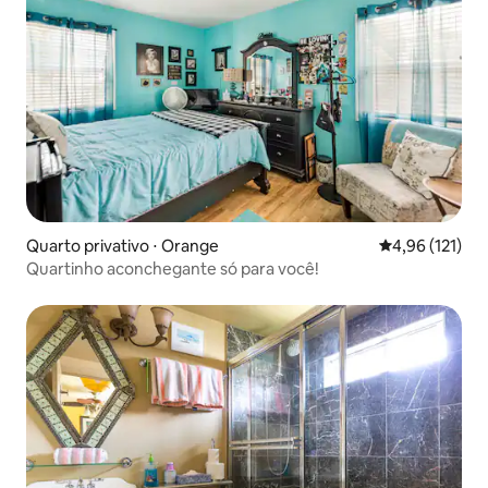
Quarto privativo ⋅ Orange
4,96 de uma av
4,96 (121)
Quartinho aconchegante só para você!