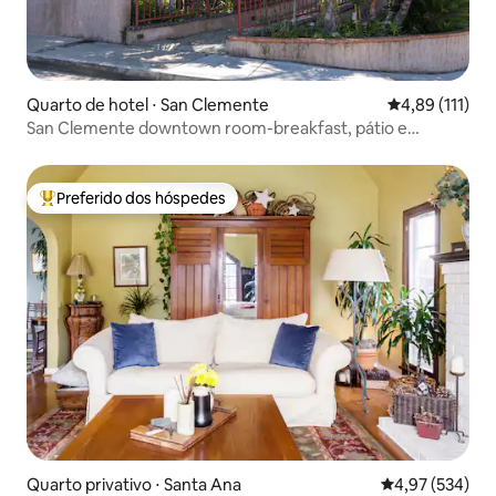
Quarto de hotel ⋅ San Clemente
4,89 de uma av
4,89 (111)
San Clemente downtown room-breakfast, pátio e
estacionamento
Preferido dos hóspedes
Entre os melhores preferidos dos hóspedes
Quarto privativo ⋅ Santa Ana
4,97 de uma av
4,97 (534)