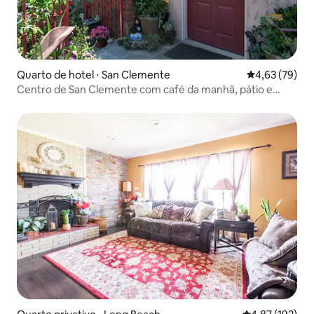
Quarto de hotel ⋅ San Clemente
4,63 de uma a
4,63 (79)
Centro de San Clemente com café da manhã, pátio e
estacionamento