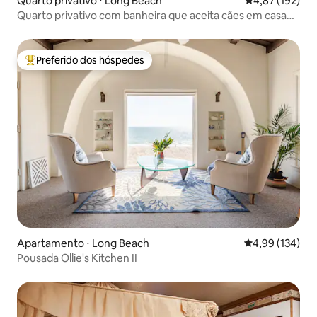
Quarto privativo ⋅ Long Beach
4,87 de uma av
4,87 (192)
Quarto privativo com banheira que aceita cães em casa
espaçosa
Preferido dos hóspedes
Entre os melhores preferidos dos hóspedes
Apartamento ⋅ Long Beach
4,99 de uma av
4,99 (134)
Pousada Ollie's Kitchen II