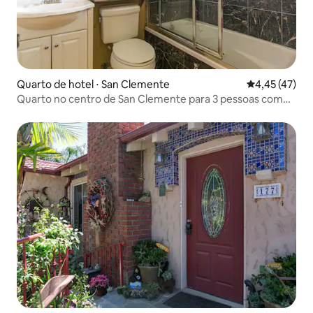
Quarto de hotel ⋅ San Clemente
4,45 de uma a
4,45 (47)
Quarto no centro de San Clemente para 3 pessoas com
café da manhã completo