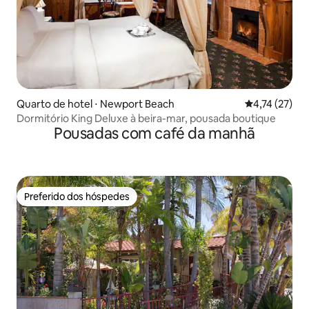
Quarto de hotel ⋅ Newport Beach
4,74 de uma a
4,74 (27)
Dormitório King Deluxe à beira-mar, pousada boutique
Pousadas com café da manhã
Preferido dos hóspedes
Preferido dos hóspedes