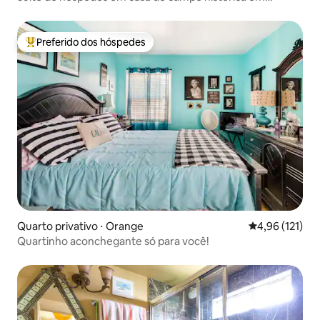
Turnbeck
Preferido dos hóspedes
Entre os melhores preferidos dos hóspedes
Quarto privativo ⋅ Orange
4,96 de uma av
4,96 (121)
Quartinho aconchegante só para você!