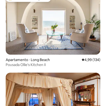
Entre os melhores preferidos dos hóspedes
Apartamento ⋅ Long Beach
4,99 de uma av
4,99 (134)
Pousada Ollie's Kitchen II