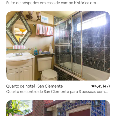
Suíte de hóspedes em casa de campo histórica em
Turnbeck
Quarto de hotel ⋅ San Clemente
4,45 de uma a
4,45 (47)
Quarto no centro de San Clemente para 3 pessoas com
café da manhã completo