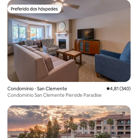
Preferido dos hóspedes
Preferido dos hóspedes
Condomínio ⋅ San Clemente
4,81 de uma av
4,81 (340)
Condomínio San Clemente Pierside Paradise