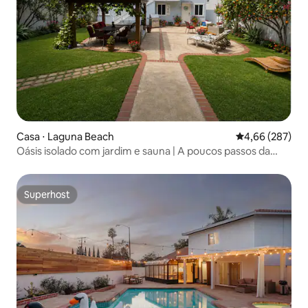
Casa ⋅ Laguna Beach
4,66 de uma ava
4,66 (287)
Oásis isolado com jardim e sauna | A poucos passos da
praia principal
Superhost
Superhost