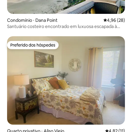
Condomínio ⋅ Dana Point
4,96 de uma a
4,96 (28)
Santuário costeiro encontrado em luxuosa escapada à
beira-mar
Preferido dos hóspedes
Preferido dos hóspedes
Quarto privativo ⋅ Aliso Viejo
4,82 de uma a
4,82 (11)