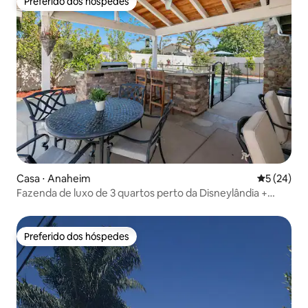
Preferido dos hóspedes
Preferido dos hóspedes
Casa ⋅ Anaheim
5 de uma a
5 (24)
Fazenda de luxo de 3 quartos perto da Disneylândia +
banheira de hidromassagem 5*
Preferido dos hóspedes
Preferido dos hóspedes