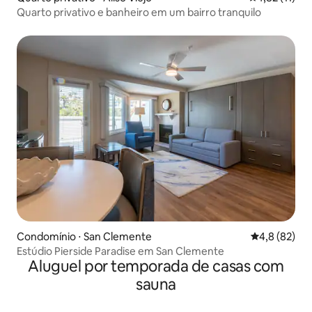
Quarto privativo e banheiro em um bairro tranquilo
Condomínio ⋅ San Clemente
4,8 de uma a
4,8 (82)
Estúdio Pierside Paradise em San Clemente
Aluguel por temporada de casas com
sauna