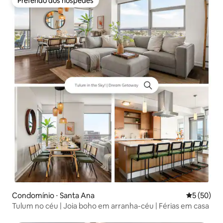
Preferido dos hóspedes
Preferido dos hóspedes
Condomínio ⋅ Santa Ana
5 de uma a
5 (50)
Tulum no céu | Joia boho em arranha-céu | Férias em casa