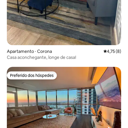
Apartamento ⋅ Corona
4,75 de uma 
4,75 (8)
Casa aconchegante, longe de casa!
Preferido dos hóspedes
Preferido dos hóspedes