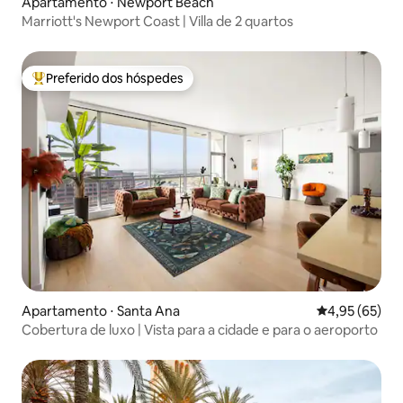
Apartamento ⋅ Newport Beach
Marriott's Newport Coast | Villa de 2 quartos
Preferido dos hóspedes
Entre os melhores preferidos dos hóspedes
Apartamento ⋅ Santa Ana
4,95 de uma a
4,95 (65)
Cobertura de luxo | Vista para a cidade e para o aeroporto