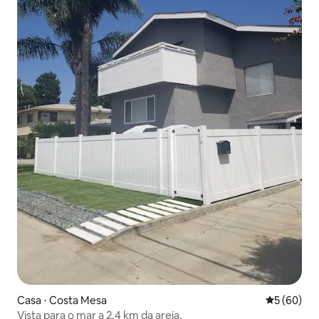
Casa ⋅ Costa Mesa
5 de uma a
5 (60)
Vista para o mar a 2,4 km da areia.