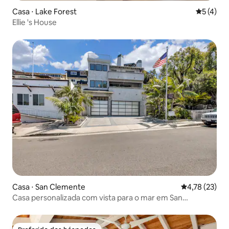
Casa ⋅ Lake Forest
5 de uma 
5 (4)
Ellie 's House
Casa ⋅ San Clemente
4,78 de uma a
4,78 (23)
Casa personalizada com vista para o mar em San
Clemente Surf Ghetto