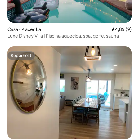
Casa ⋅ Placentia
4,89 de uma 
4,89 (9)
Luxe Disney Villa | Piscina aquecida, spa, golfe, sauna
Superhost
Superhost