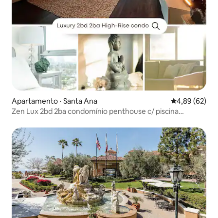
Apartamento ⋅ Santa Ana
4,89 de uma a
4,89 (62)
Zen Lux 2bd 2ba condomínio penthouse c/ piscina
academia+sauna