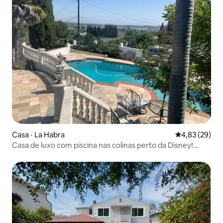
Casa ⋅ La Habra
4,83 de uma a
4,83 (29)
Casa de luxo com piscina nas colinas perto da Disney!
5B/5B