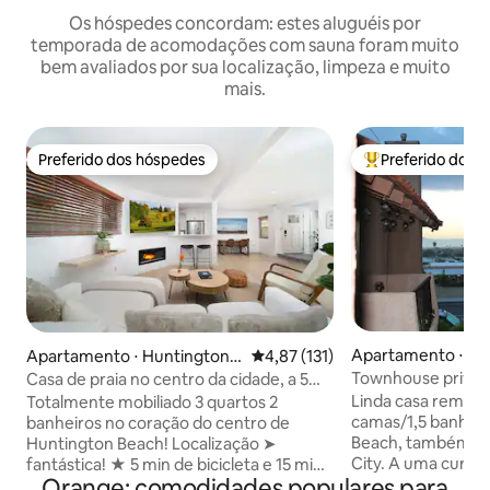
Os hóspedes concordam: estes aluguéis por
temporada de acomodações com sauna foram muito
bem avaliados por sua localização, limpeza e muito
mais.
Preferido dos hóspedes
Preferido dos 
Preferido dos hóspedes
Entre os melhore
Apartamento ⋅ Hu
Apartamento ⋅ Huntington B
4,87 de uma avaliação média de 
4,87 (131)
Beach
each
Townhouse privati
Casa de praia no centro da cidade, a 5
Huntington Beach
minutos da praia! Quintal, churrasco
Linda casa remode
Totalmente mobiliado 3 quartos 2
camas/1,5 banhei
banheiros no coração do centro de
Beach, também co
Huntington Beach! Localização ➤
City. A uma curta distância a pé do
fantástica! ★ 5 min de bicicleta e 15 min
Orange: comodidades populares para
centro da cidade, d
a pé até a praia/Huntington Beach ★ 12