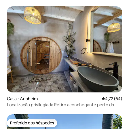
Casa ⋅ Anaheim
4,72 de uma a
4,72 (64)
Localização privilegiada Retiro aconchegante perto da
Disney e Knott!
Preferido dos hóspedes
Preferido dos hóspedes