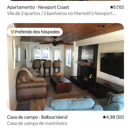
Apartamento ⋅ Newport Coast
5 de uma a
5 (10)
Vila de 2 quartos / 2 banheiros no Marriott's Newport
Coast
Preferido dos hóspedes
Entre os melhores preferidos dos hóspedes
Casa de campo ⋅ Balboa Island
4,98 de uma a
4,98 (50)
Casa de campo de marinheiro