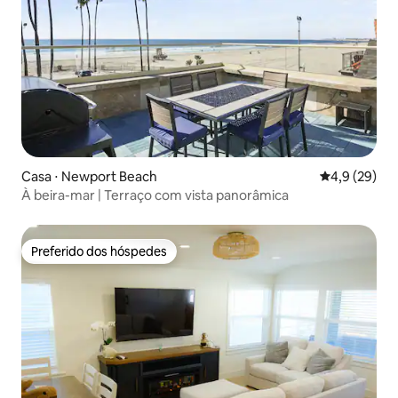
Casa ⋅ Newport Beach
4,9 de uma a
4,9 (29)
À beira-mar | Terraço com vista panorâmica
Preferido dos hóspedes
Preferido dos hóspedes