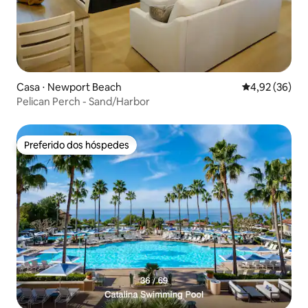
Casa ⋅ Newport Beach
4,92 de uma a
4,92 (36)
Pelican Perch - Sand/Harbor
Preferido dos hóspedes
Preferido dos hóspedes