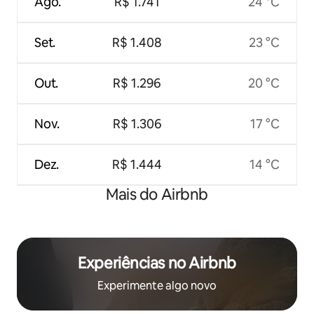
Ago.
R$ 1.741
24 °C
Set.
R$ 1.408
23 °C
Out.
R$ 1.296
20 °C
Nov.
R$ 1.306
17 °C
Dez.
R$ 1.444
14 °C
Mais do Airbnb
Experiências no Airbnb
Experimente algo novo