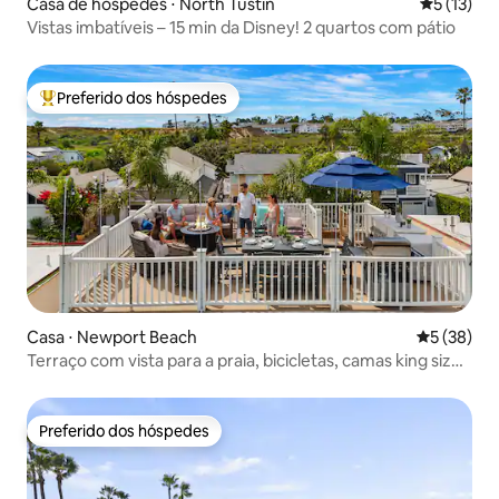
Casa de hóspedes ⋅ North Tustin
5 de uma a
5 (13)
Vistas imbatíveis – 15 min da Disney! 2 quartos com pátio
Preferido dos hóspedes
Entre os melhores preferidos dos hóspedes
Casa ⋅ Newport Beach
5 de uma a
5 (38)
Terraço com vista para a praia, bicicletas, camas king size,
ar-condicionado, estacionamento
Preferido dos hóspedes
Preferido dos hóspedes