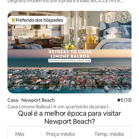
Degraus modernos até a praia e a baía, BICICLETAS e
estacionamento
Preferido dos hóspedes
Entre os melhores preferidos dos hóspedes
Casa ⋅ Newport Beach
5 de uma a
5 (13)
Casa Limone Balboa l A um quarteirão da praia l
Qual é a melhor época para visitar
Estacionamento
Newport Beach?
Mês
Preço médio
Temp. média