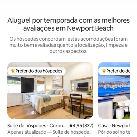
Aluguel por temporada com as melhores
avaliações em Newport Beach
Os hóspedes concordam: estas acomodações foram
muito bem avaliadas quanto a localização, limpeza e
outros aspectos.
Preferido dos hóspedes
Preferido dos 
Entre os melhores preferidos dos hóspedes
Entre os melhore
Suíte de hóspedes ⋅ Corona
4,95 de uma avaliação média de 
4,95 (332)
Casa ⋅ Newport B
del Mar
Apenas atualizado — Suíte de hóspedes
Pôr do sol no terra