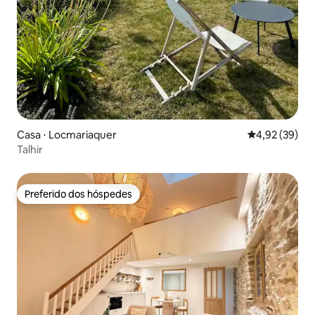
Casa ⋅ Locmariaquer
4,92 de uma a
4,92 (39)
Talhir
Preferido dos hóspedes
Preferido dos hóspedes