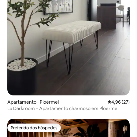
Apartamento ⋅ Ploërmel
4,96 de uma a
4,96 (27)
La Darkroom – Apartamento charmoso em Ploermel
Preferido dos hóspedes
Preferido dos hóspedes