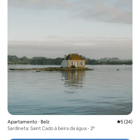
Apartamento ⋅ Belz
5 de uma a
5 (24)
Sardineta: Saint Cado à beira da água - 2º