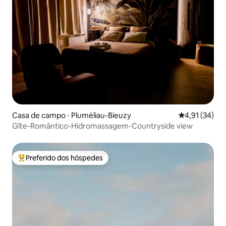
Casa de campo ⋅ Pluméliau-Bieuzy
4,91 de uma a
4,91 (34)
Gîte-Romântico-Hidromassagem-Countryside view
Preferido dos hóspedes
Entre os melhores preferidos dos hóspedes