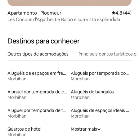
Apartamento ⋅ Ploemeur
4,8 de uma a
4,8 (44)
Les Cocons d'Agathe: Le Baloo e sua vista esplêndida
Destinos para conhecer
Outros tipos de acomodações
Principais pontos turísticos po
Aluguéis de espaços em frente à praia
Aluguéis por temporada com sauna
Morbihan
Morbihan
Aluguel por temporada de casas na terra
Aluguéis de bangalôs
Morbihan
Morbihan
Aluguel por temporada de townhouses
Aluguéis de espaços ideais para famílias
Morbihan
Morbihan
Quartos de hotel
Mostrar mais
Morbihan