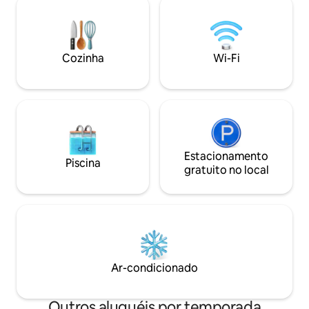
e um jardim aberto para o litoral. 3
espaçosa. Télévision, internet, sistema
quartos e um apartamento
de música. O mar a 3
independente acomodam
encantadora com
confortavelmente famílias ou amigos.
supermercado a 4 
Cozinha
Wi-Fi
Um lugar raro onde o luxo, a natureza e
casa. Campo de golfe a 10 minutos de
a serenidade se encontram.
carro.
Estacionamento
Piscina
gratuito no local
Ar-condicionado
Outros aluguéis por temporada