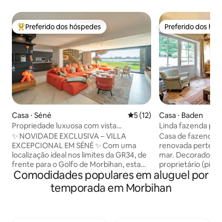
Preferido dos hóspedes
Preferido dos hó
Entre os melhores preferidos dos hóspedes
Preferido dos hó
Casa ⋅ Séné
5 de uma avaliação média de
5 (12)
Casa ⋅ Baden
Propriedade luxuosa com vista
Linda fazenda pe
excepcional para o mar
House por mar
✨ NOVIDADE EXCLUSIVA – VILLA
Casa de fazenda 
EXCEPCIONAL EM SÉNÉ ✨ Com uma
renovada pertenc
localização ideal nos limites da GR34, de
mar. Decorado com bom gosto pelo
frente para o Golfo de Morbihan, esta
proprietário (pintor e arquiteto) -
Comodidades populares em aluguel por
vila projetada por arquitetos oferece um
totalmente equip
ambiente único para uma estadia
necessidades nas f
temporada em Morbihan
inesquecível. Desfrute de uma vista
confortáveis com 
panorâmica para o mar, uma grande sala
terraço virado pa
de estar banhada por luz com janelas
churrasqueira, máq
salientes, uma cozinha de alta qualidade
roupa. Sala de estar ensolarada e