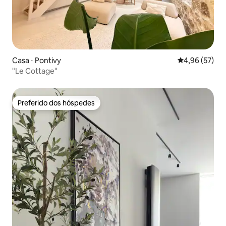
Casa ⋅ Pontivy
4,96 de uma a
4,96 (57)
"Le Cottage"
Preferido dos hóspedes
Preferido dos hóspedes