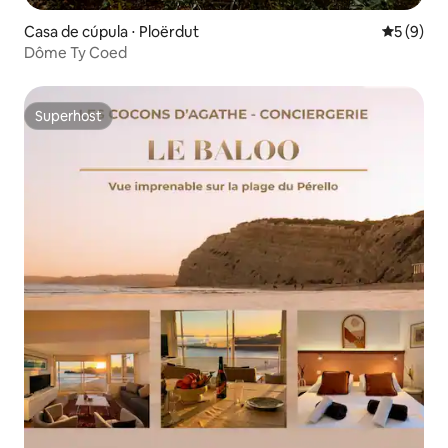
Casa de cúpula ⋅ Ploërdut
5 de uma 
5 (9)
Dôme Ty Coed
Superhost
Superhost