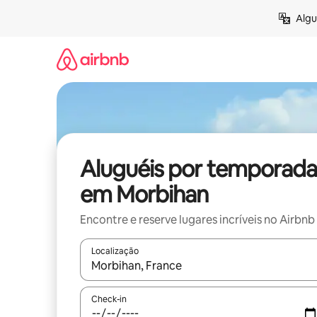
Pular
Algu
para
o
conteúdo
Aluguéis por temporada
em Morbihan
Encontre e reserve lugares incríveis no Airbnb
Localização
Quando os resultados estiverem disponíveis, expl
Check-in