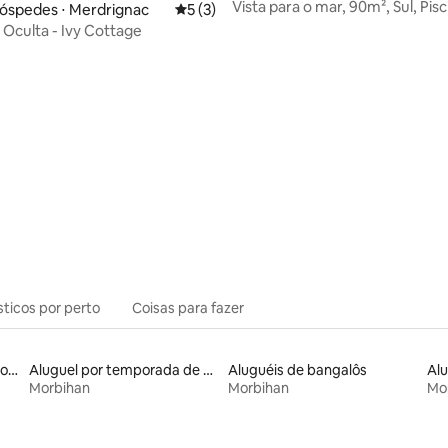
Vista para o mar, 90m², Sul, Pisc
óspedes ⋅ Merdrignac
5 de uma avaliação média de 5, 3 avalia
5 (3)
Bicicletas elétricas
Oculta - Ivy Cottage
sticos por perto
Coisas para fazer
Aluguéis por temporada com sauna
Aluguel por temporada de casas na terra
Aluguéis de bangalôs
Morbihan
Morbihan
Mo