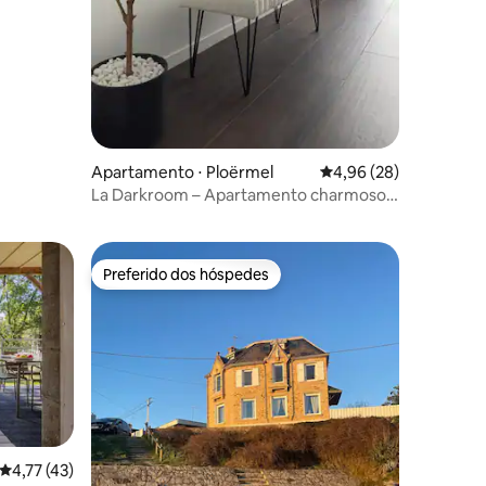
ções
Apartamento ⋅ Ploërmel
4,96 de uma avaliação
4,96 (28)
La Darkroom – Apartamento charmoso
em Ploermel
Preferido dos hóspedes
Preferido dos hóspedes
4,77 de uma avaliação média de 5, 43 avaliações
4,77 (43)