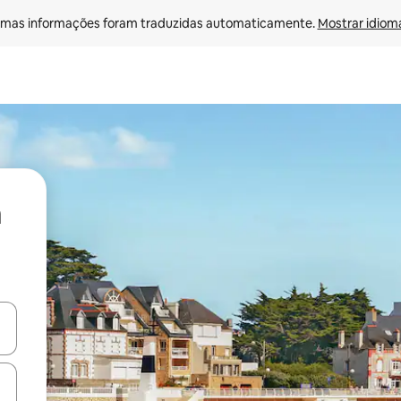
mas informações foram traduzidas automaticamente. 
Mostrar idioma
ore-os usando as seta para cima e para baixo do teclado ou tocando e