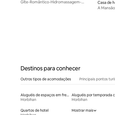
euzy
Gîte-Romântico-Hidromassagem-
Casa de h
Countryside view
A Mansão 
Destinos para conhecer
Outros tipos de acomodações
Principais pontos turí
Aluguéis de espaços em frente à praia
Morbihan
Morbihan
Quartos de hotel
Mostrar mais