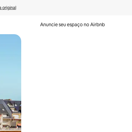
 original
Anuncie seu espaço no Airbnb
 deslizando o dedo na tela.