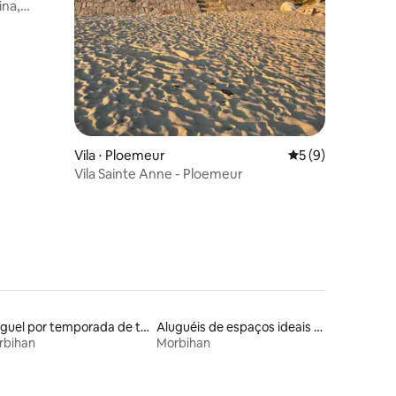
ina,
ções
Vila ⋅ Ploemeur
5 de uma avaliaçã
5 (9)
Vila Sainte Anne - Ploemeur
Aluguel por temporada de townhouses
Aluguéis de espaços ideais para famílias
rbihan
Morbihan