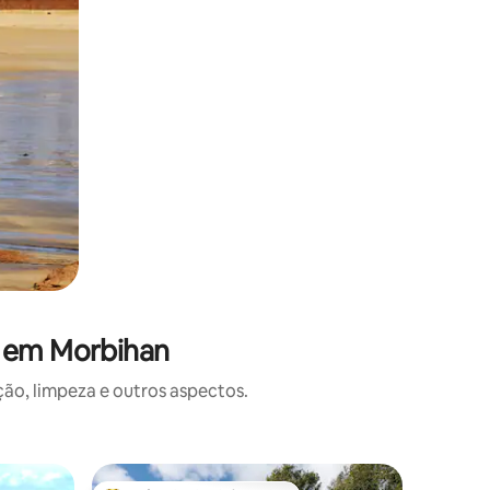
s em Morbihan
o, limpeza e outros aspectos.
Casa ⋅ L