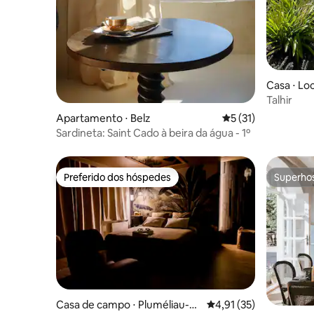
Casa ⋅ Lo
Talhir
Apartamento ⋅ Belz
5 de uma avaliação 
5 (31)
Sardineta: Saint Cado à beira da água - 1º
Preferido dos hóspedes
Superho
Preferido dos hóspedes
Superho
Casa de campo ⋅ Pluméliau-Bi
4,91 de uma avaliação 
4,91 (35)