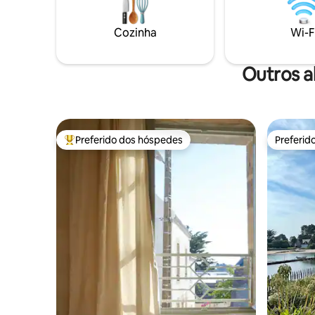
independente acomodam
encantad
confortavelmente famílias ou amigos.
supermerc
Cozinha
Wi-F
Um lugar raro onde o luxo, a natureza e a
casa. Campo de golfe a 10 minutos de
serenidade se encontram.
carro.
Outros a
Preferido dos hóspedes
Preferid
Entre os melhores preferidos dos hóspedes
Preferid