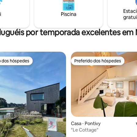
proximidades: caminhadas, cicl
ora com mercado e
caiaque no mar, kite-surf, esca
ado a 4 minutos de carro da
Estac
árvores, visitas culturais, passe
i
Piscina
gratui
barco...
luguéis por temporada excelentes em
o dos hóspedes
Preferido dos hóspedes
o dos hóspedes
Preferido dos hóspedes
Casa ⋅ Pontivy
"Le Cottage"