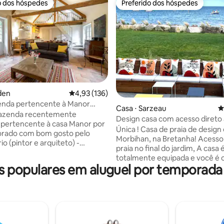
o dos hóspedes
Preferido dos hóspedes
o dos hóspedes
Preferido dos hóspedes
média de 5, 12 avaliações
den
4,93 de uma avaliação média de 5, 136 avalia
4,93 (136)
enda pertencente à Manor
Casa ⋅ Sarzeau
4
r mar
fazenda recentemente
Design casa com acesso direto 
pertencente à casa Manor por
Única ! Casa de praia de desig
Morbihan, na Bretanha! Acesso 
iteto) -
praia no final do jardim, A casa 
e equipado com todas as
totalmente equipada e você é 
des nas férias - quartos
 populares em aluguel por temporada
ocupante das instalações, Vista
eis com banheiros privativos,
praia / do mar a partir da sala de
irado para o oeste com
cozinha, terraço, terraço e um
eira, máquinas de lavar e lavar
quartos no andar de cima. Lenç
toalhas e limpeza incluídos, má
ema
lavar e secar roupa. Muitas ativ
O mar a 3 minutos a pé. Vila