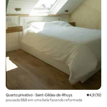
Quarto privativo ⋅ Saint-Gildas-de-Rhuys
4,9 de uma a
4,9 (10)
pousada B&B em uma bela fazenda reformada