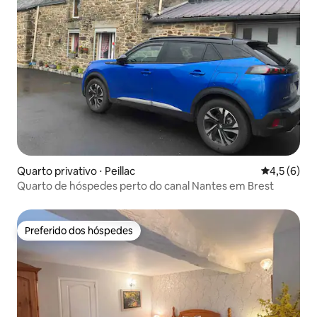
Quarto privativo ⋅ Peillac
4,5 de uma 
4,5 (6)
Quarto de hóspedes perto do canal Nantes em Brest
Preferido dos hóspedes
Preferido dos hóspedes