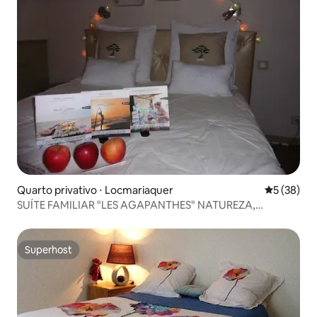
Quarto privativo ⋅ Locmariaquer
5 de uma a
5 (38)
SUÍTE FAMILIAR "LES AGAPANTHES" NATUREZA,
DESCANSO"
Superhost
Superhost