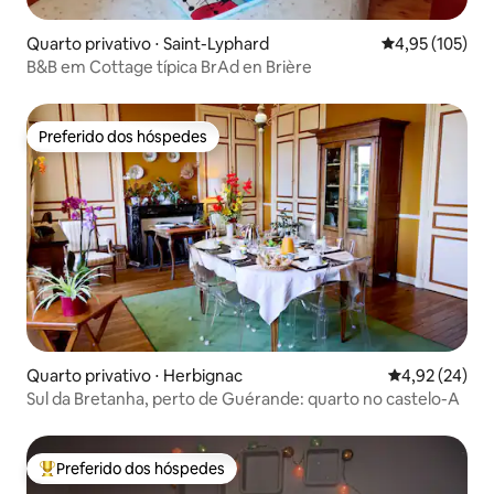
Quarto privativo ⋅ Saint-Lyphard
4,95 de uma av
4,95 (105)
B&B em Cottage típica BrAd en Brière
Preferido dos hóspedes
Preferido dos hóspedes
Quarto privativo ⋅ Herbignac
4,92 de uma a
4,92 (24)
Sul da Bretanha, perto de Guérande: quarto no castelo-A
Preferido dos hóspedes
Entre os melhores preferidos dos hóspedes