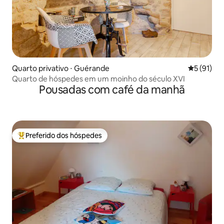
Quarto privativo ⋅ Guérande
5 de uma a
5 (91)
Quarto de hóspedes em um moinho do século XVI
Pousadas com café da manhã
Preferido dos hóspedes
Entre os melhores preferidos dos hóspedes