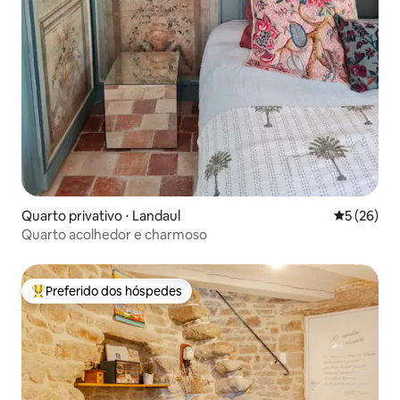
Quarto privativo ⋅ Landaul
5 de uma a
5 (26)
Quarto acolhedor e charmoso
Preferido dos hóspedes
Entre os melhores preferidos dos hóspedes