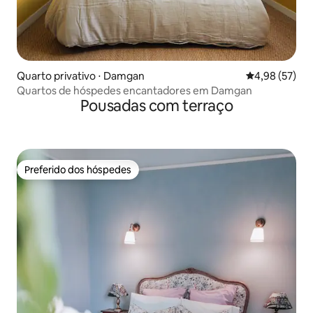
Quarto privativo ⋅ Damgan
4,98 de uma a
4,98 (57)
Quartos de hóspedes encantadores em Damgan
Pousadas com terraço
Preferido dos hóspedes
Preferido dos hóspedes