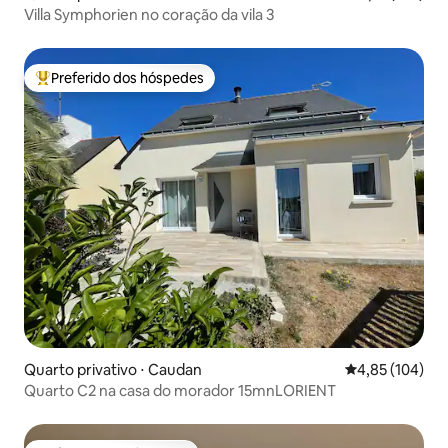
Villa Symphorien no coração da vila 3
Preferido dos hóspedes
Entre os melhores preferidos dos hóspedes
Quarto privativo ⋅ Caudan
4,85 de uma av
4,85 (104)
Quarto C2 na casa do morador 15mnLORIENT