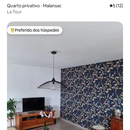
Quarto privativo ⋅ Malansac
5 de uma a
5 (12)
La Tour
Preferido dos hóspedes
Entre os melhores preferidos dos hóspedes