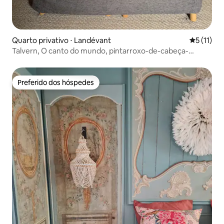
Quarto privativo ⋅ Landévant
5 de uma a
5 (11)
Talvern, O canto do mundo, pintarroxo-de-cabeça-
listrada
Preferido dos hóspedes
Preferido dos hóspedes