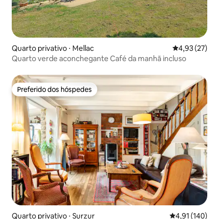
Quarto privativo ⋅ Mellac
4,93 de uma a
4,93 (27)
Quarto verde aconchegante Café da manhã incluso
Preferido dos hóspedes
Preferido dos hóspedes
Quarto privativo ⋅ Surzur
4,91 de uma av
4,91 (140)