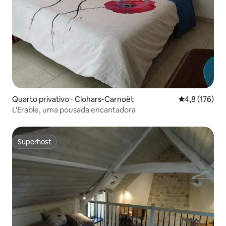
Quarto privativo ⋅ Clohars-Carnoët
4,8 de uma av
4,8 (176)
L'Erable, uma pousada encantadora
Superhost
Superhost