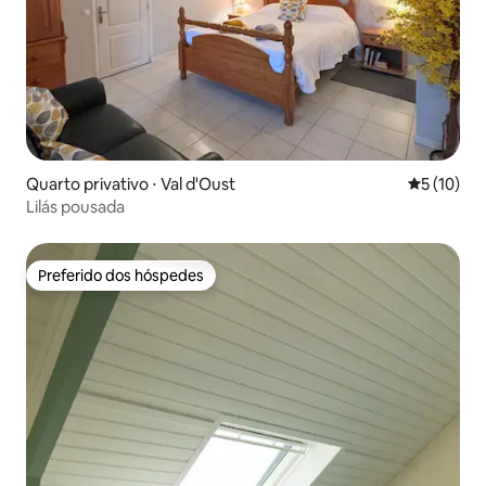
Quarto privativo ⋅ Val d'Oust
5 de uma a
5 (10)
Lilás pousada
Preferido dos hóspedes
Preferido dos hóspedes