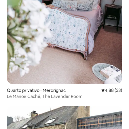
Quarto privativo ⋅ Merdrignac
4,88 de uma a
4,88 (33)
Le Manoir Caché, The Lavender Room