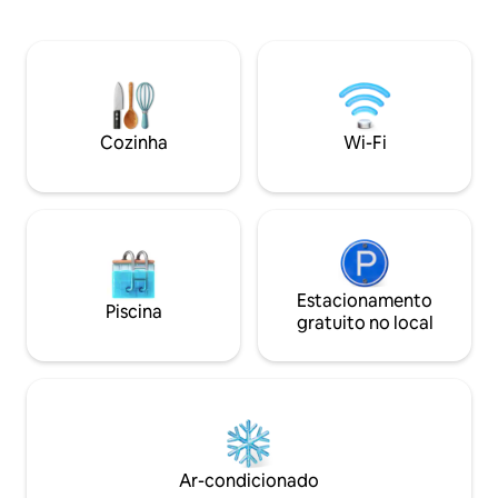
são fornecidos. Café da manhã de
geladeira, micro-o
cortesia. Estou a 1 km do barco de
chaleira, pratos, u
traslado para Lorient e a 5 minutos de
fogão elétrico). No andar de cima,
Port-Louis e suas belas praias. Tenho um
quarto e SdeB com 
cachorro e um gato muito simpáticos.
lareira não utilizável Terraço privat
Posso mantê-los afastados, se quiser.
Sofá Roupas de cama e café da manhã
Loja de conveniência e restaurantes nas
(entregues em uma
Cozinha
Wi-Fi
proximidades.
Estacionamento
Piscina
gratuito no local
Ar-condicionado