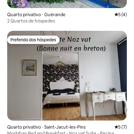
Quarto privativo ⋅ Guérande
5 de uma 
5 (4)
2 Quartos de hóspedes
Preferido dos hóspedes
Preferido dos hóspedes
Quarto privativo ⋅ Saint-Jacut-les-Pins
5 de uma 
5 (7)
Morbihan Bed and Breakfast - Noz vat Suite - Piscina