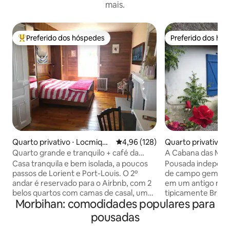
mais.
Preferido dos hóspedes
Preferido dos hó
Entre os melhores preferidos dos hóspedes
Preferido dos hó
Quarto privativo ⋅ Locmiqué
4,96 de uma avaliação média de 
4,96 (128)
Quarto privativo ⋅
lic
le-des-Marais
Quarto grande e tranquilo + café da
A Cabana das Mari
manhã
Casa tranquila e bem isolada, a poucos
Pousada independ
passos de Lorient e Port-Louis. O 2º
de campo geminada
andar é reservado para o Airbnb, com 2
em um antigo mus
belos quartos com camas de casal, um
tipicamente Brie
Morbihan: comodidades populares para
grande banheiro com chuveiro e vaso
construído em 1768, No piso térreo,
sanitário e um 2º lavabo com pia.
de estar, área de 
pousadas
Toalhas, chás de ervas e um ventilador
uma cozinha equi