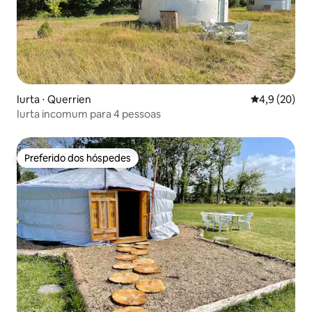
Iurta ⋅ Querrien
4,9 de uma a
4,9 (20)
Iurta incomum para 4 pessoas
Preferido dos hóspedes
Preferido dos hóspedes