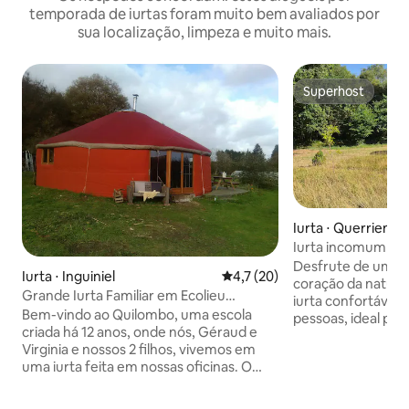
temporada de iurtas foram muito bem avaliados por
sua localização, limpeza e muito mais.
Superhost
Superhost
Iurta ⋅ Querrien
Iurta incomum par
Desfrute de uma e
Iurta ⋅ Inguiniel
4,7 de uma avaliação média de
4,7 (20)
coração da natureza! Oferecem
Grande Iurta Familiar em Ecolieu
iurta confortável 
compartilhado
Bem-vindo ao Quilombo, uma escola
pessoas, ideal par
criada há 12 anos, onde nós, Géraud e
relaxante e exótica. Comodidad
Virginia e nossos 2 filhos, vivemos em
Banheiros ecológicos 
uma iurta feita em nossas oficinas. O
privado Cozinha equipada para
NCet ecolieu é compartilhado com 6
refeições independentes 
outras casas que vivem o ano todo em
acomodações orig