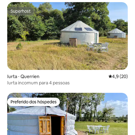
Superhost
Superhost
Iurta ⋅ Querrien
4,9 de uma a
4,9 (20)
Iurta incomum para 4 pessoas
Preferido dos hóspedes
Preferido dos hóspedes