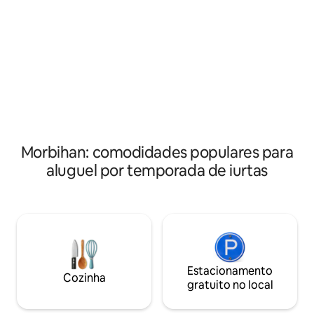
iurtas, minicasas... O lugar é tranquilo,
conforto e simpli
verde, bom para caminhadas (cercado
um ambiente tranq
pela natureza e belas florestas) e muito
natureza. Perfeit
agradável com suas áreas de lazer: caixa
fim de semana par
de areia, escorregador, campo de
relaxante ou uma
futebol, piscina natural, casas na árvore
e seus animais (galinhas, gansos, cães,
burros...)
Morbihan: comodidades populares para
aluguel por temporada de iurtas
Estacionamento
Cozinha
gratuito no local