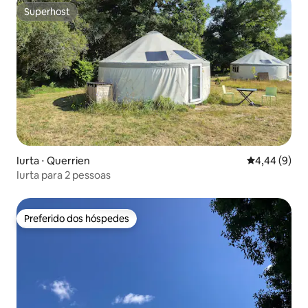
Superhost
Superhost
Iurta ⋅ Querrien
4,44 de uma 
4,44 (9)
Iurta para 2 pessoas
Preferido dos hóspedes
Preferido dos hóspedes