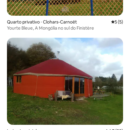
Quarto privativo ⋅ Clohars-Carnoët
5 de uma 
5 (5)
Yourte Bleue, A Mongólia no sul do Finistère