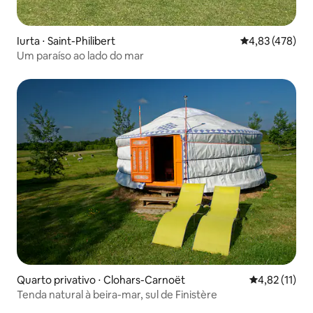
Iurta ⋅ Saint-Philibert
4,83 de uma av
4,83 (478)
Um paraíso ao lado do mar
Quarto privativo ⋅ Clohars-Carnoët
4,82 de uma a
4,82 (11)
Tenda natural à beira-mar, sul de Finistère