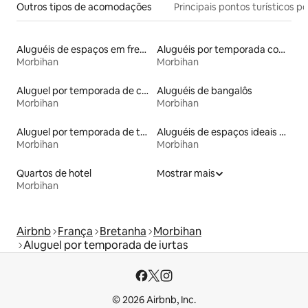
Outros tipos de acomodações
Principais pontos turísticos po
Aluguéis de espaços em frente à praia
Aluguéis por temporada com sauna
Morbihan
Morbihan
Aluguel por temporada de casas na terra
Aluguéis de bangalôs
Morbihan
Morbihan
Aluguel por temporada de townhouses
Aluguéis de espaços ideais para famílias
Morbihan
Morbihan
Quartos de hotel
Mostrar mais
Morbihan
Airbnb
França
Bretanha
Morbihan
Aluguel por temporada de iurtas
© 2026 Airbnb, Inc.