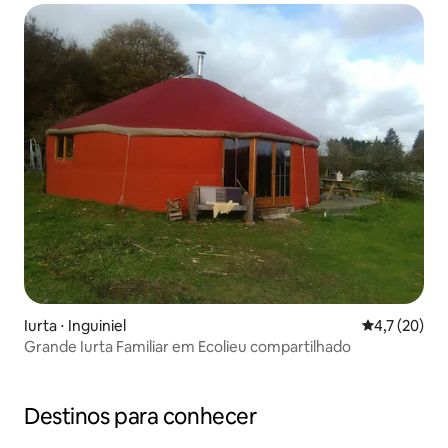
Iurta ⋅ Inguiniel
4,7 de uma a
4,7 (20)
Grande Iurta Familiar em Ecolieu compartilhado
Destinos para conhecer