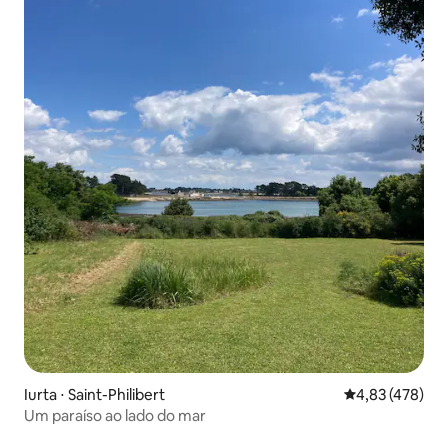
Iurta ⋅ Saint-Philibert
4,83 de uma av
4,83 (478)
Um paraíso ao lado do mar