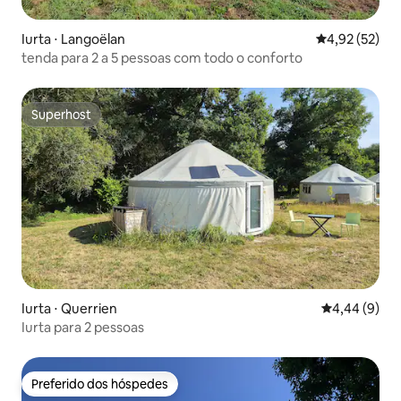
Iurta ⋅ Langoëlan
4,92 de uma a
4,92 (52)
tenda para 2 a 5 pessoas com todo o conforto
Superhost
Superhost
Iurta ⋅ Querrien
4,44 de uma 
4,44 (9)
Iurta para 2 pessoas
Preferido dos hóspedes
Preferido dos hóspedes