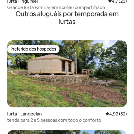
Iurta ⋅ Inguiniel
4,7 de uma a
4,7 (20)
Grande Iurta Familiar em Ecolieu compartilhado
Outros aluguéis por temporada em
iurtas
Preferido dos hóspedes
Preferido dos hóspedes
Iurta ⋅ Langoëlan
4,92 de uma a
4,92 (52)
tenda para 2 a 5 pessoas com todo o conforto