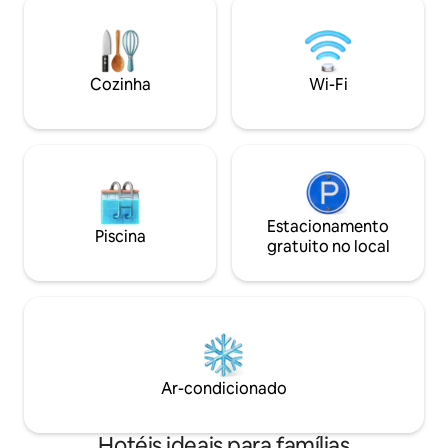
um lounge relaxan
com água microfiltrada renovada
terraço verdejant
diariamente, tv 80 cm com canal+
refeições e um e
esportes, cinema, Disney, Planète, Canal
frente.
Foot, RTL9, BBC World News, National
Cozinha
Wi-Fi
Geographic.
Estacionamento
Piscina
gratuito no local
Ar-condicionado
Hotéis ideais para famílias