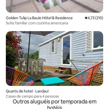
Golden Tulip La Baule Hôtel & Residence
4,73 de uma av
4,73 (210)
Suíte familiar com cozinha americana
Quarto de hotel ⋅ Landaul
Casas de campo para 4 pessoas
Outros aluguéis por temporada em
hotéis