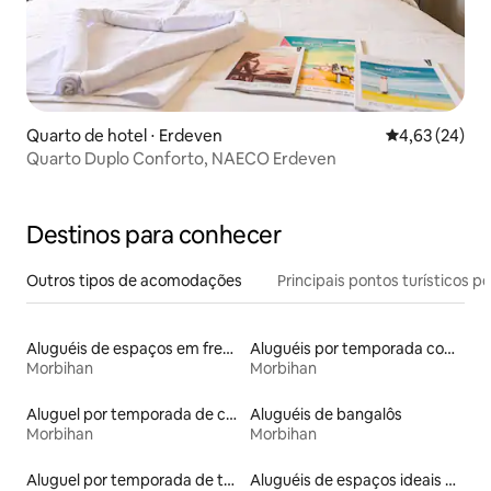
Quarto de hotel ⋅ Erdeven
4,63 de uma a
4,63 (24)
Quarto Duplo Conforto, NAECO Erdeven
Destinos para conhecer
Outros tipos de acomodações
Principais pontos turísticos po
Aluguéis de espaços em frente à praia
Aluguéis por temporada com sauna
Morbihan
Morbihan
Aluguel por temporada de casas na terra
Aluguéis de bangalôs
Morbihan
Morbihan
Aluguel por temporada de townhouses
Aluguéis de espaços ideais para famílias