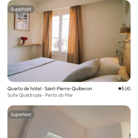
Superhost
Superhost
Quarto de hotel ⋅ Saint-Pierre-Quiberon
5 de uma 
5 (4)
Suíte Quádrupla - Perto do Mar
Superhost
Superhost