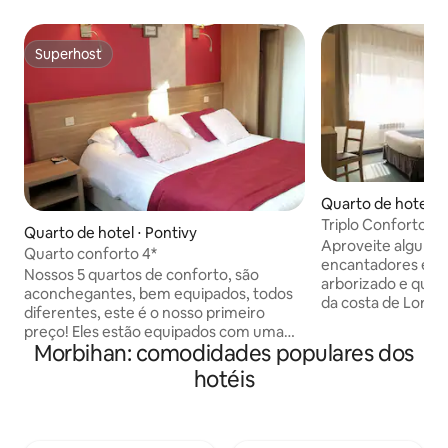
Superhost
Superhost
Quarto de hotel ⋅ 
Triplo Conforto | 
Quarto de hotel ⋅ Pontivy
Aproveite alguns
Quarto conforto 4*
encantadores entr
Nossos 5 quartos de conforto, são
arborizado e quar
aconchegantes, bem equipados, todos
da costa de Lorien
diferentes, este é o nosso primeiro
lazer, este hotel d
preço! Eles estão equipados com uma
idealmente locali
Morbihan: comodidades populares dos
cama de casal (140 cm), completamente
do centro da cida
renovada e equipada com todos os
hotéis
e bem cuidado, no
confortos atuais, Wi-Fi, bandeja de
oferece serviços 
cortesia, mesa, cadeira, cadeira,
preço incrivelmen
poltrona, secador de cabelo, cofre,
quartos recém-ren
manobrista, despertador, jarra de vidro