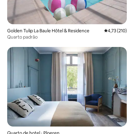
Golden Tulip La Baule Hôtel & Residence
4,73 de uma av
4,73 (210)
Quarto padrão
Quarto de hotel ⋅ Ploeren