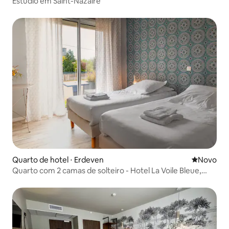
Estúdio em Saint-Nazaire
Quarto de hotel ⋅ Erdeven
Novo lugar
Novo
Quarto com 2 camas de solteiro - Hotel La Voile Bleue,
Erdeven