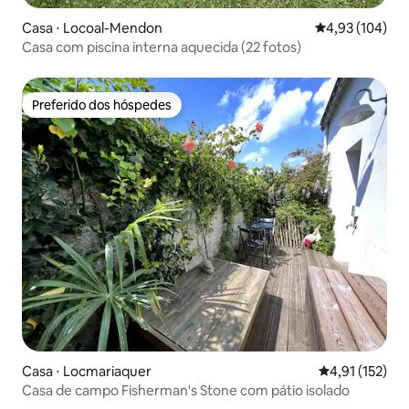
Casa ⋅ Locoal-Mendon
4,93 de uma av
4,93 (104)
Casa com piscina interna aquecida (22 fotos)
Preferido dos hóspedes
Preferido dos hóspedes
Casa ⋅ Locmariaquer
4,91 de uma av
4,91 (152)
Casa de campo Fisherman's Stone com pátio isolado