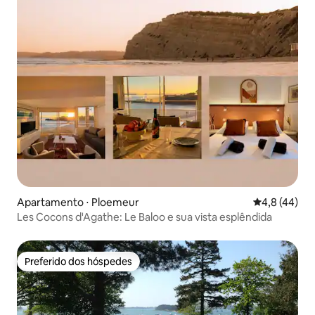
Apartamento ⋅ Ploemeur
4,8 de uma a
4,8 (44)
Les Cocons d'Agathe: Le Baloo e sua vista esplêndida
Preferido dos hóspedes
Preferido dos hóspedes