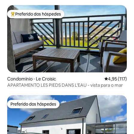
Preferido dos hóspedes
Entre os melhores preferidos dos hóspedes
Condomínio ⋅ Le Croisic
4,95 de uma av
4,95 (117)
APARTAMENTO LES PIEDS DANS L'EAU - vista para o mar
Preferido dos hóspedes
Preferido dos hóspedes