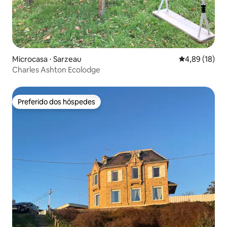
Microcasa ⋅ Sarzeau
4,89 de uma a
4,89 (18)
Charles Ashton Ecolodge
Preferido dos hóspedes
Preferido dos hóspedes