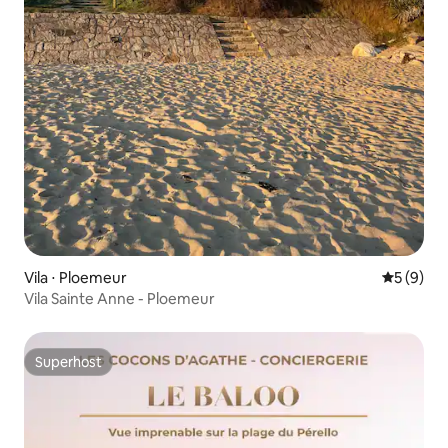
Vila ⋅ Ploemeur
5 de uma 
5 (9)
Vila Sainte Anne - Ploemeur
Superhost
Superhost