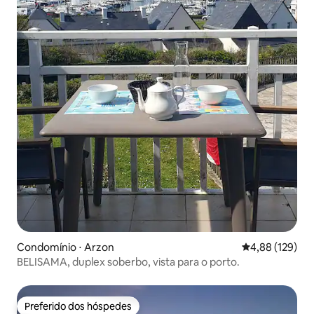
Condomínio ⋅ Arzon
4,88 de uma av
4,88 (129)
BELISAMA, duplex soberbo, vista para o porto.
Preferido dos hóspedes
Preferido dos hóspedes