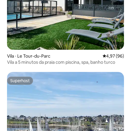
Vila ⋅ Le Tour-du-Parc
4,97 de uma a
4,97 (96)
Vila a 5 minutos da praia com piscina, spa, banho turco
Superhost
Superhost