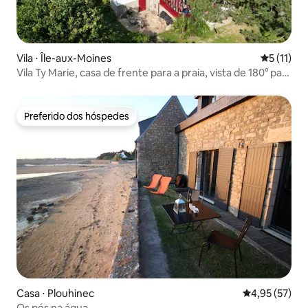
Vila ⋅ Île-aux-Moines
5 de uma a
5 (11)
Vila Ty Marie, casa de frente para a praia, vista de 180° para
o mar
Preferido dos hóspedes
Preferido dos hóspedes
Casa ⋅ Plouhinec
4,95 de uma a
4,95 (57)
Os pés na água