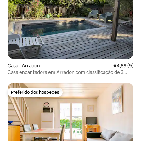
Casa ⋅ Arradon
4,89 de uma 
4,89 (9)
Casa encantadora em Arradon com classificação de 3
estrelas
Preferido dos hóspedes
Preferido dos hóspedes