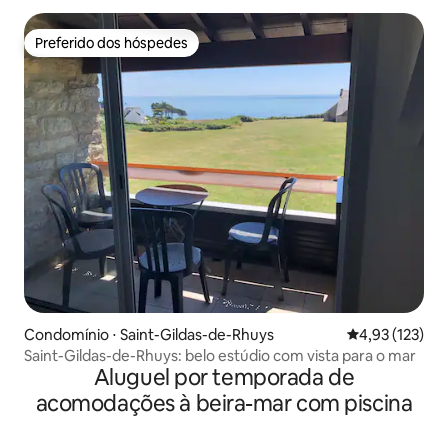
Preferido dos hóspedes
Preferido dos hóspedes
Condomínio ⋅ Saint-Gildas-de-Rhuys
4,93 de uma av
4,93 (123)
Saint-Gildas-de-Rhuys: belo estúdio com vista para o mar
Aluguel por temporada de
acomodações à beira-mar com piscina