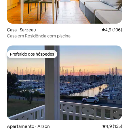
Casa ⋅ Sarzeau
4,9 de uma av
4,9 (106)
Casa em Residência com piscina
Preferido dos hóspedes
Preferido dos hóspedes
Apartamento ⋅ Arzon
4,9 de uma av
4,9 (135)