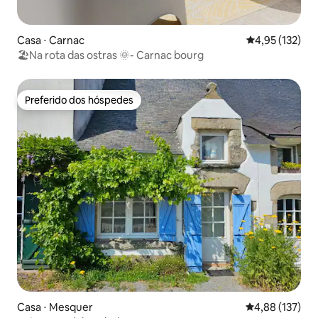
Casa ⋅ Carnac
4,95 de uma av
4,95 (132)
🏖Na rota das ostras 🌞- Carnac bourg
Preferido dos hóspedes
Preferido dos hóspedes
Casa ⋅ Mesquer
4,88 de uma av
4,88 (137)