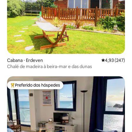
Cabana ⋅ Erdeven
4,93 de uma av
4,93 (247)
Chalé de madeira à beira-mar e das dunas
Preferido dos hóspedes
Entre os melhores preferidos dos hóspedes