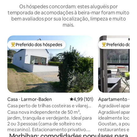
Os hóspedes concordam: estes aluguéis por
temporada de acomodações à beira-mar foram muito
bem avaliados por sua localização, limpeza e muito
mais.
Preferido dos hóspedes
Preferido dos 
Entre os melhores preferidos dos hóspedes
Entre os melhore
Casa ⋅ Larmor-Baden
4,99 de uma avaliação média de 
4,99 (101)
Apartamento ⋅ Au
Casa perto de trilhas costeiras e vilarejo.
Agradável apartam
2/3 pessoas
porto de St Goust
Casa nova independente de 50 m²,
Agradável aparta
jardim, tranquila e verdejante. Ideal para
idealmente localiz
2 ou 3 pessoas (cama de solteiro no
Goustan, a poucos
mezanino). Estacionamento privativo.
restaurantes e a 
Morbihan: comodidades populares para
Ampla sala de estar/cozinha bem
cidade, em um pré