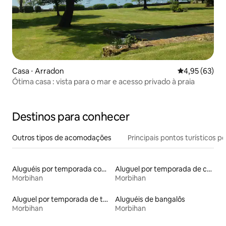
Casa ⋅ Arradon
4,95 de uma a
4,95 (63)
Ótima casa : vista para o mar e acesso privado à praia
Destinos para conhecer
Outros tipos de acomodações
Principais pontos turísticos po
Aluguéis por temporada com sauna
Aluguel por temporada de casas na terra
Morbihan
Morbihan
Aluguel por temporada de townhouses
Aluguéis de bangalôs
Morbihan
Morbihan