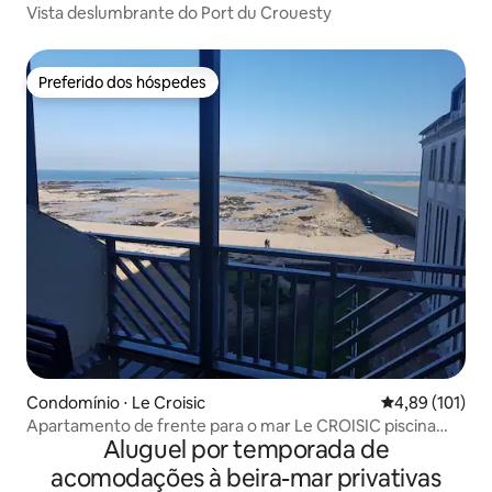
Vista deslumbrante do Port du Crouesty
Preferido dos hóspedes
Preferido dos hóspedes
Condomínio ⋅ Le Croisic
4,89 de uma av
4,89 (101)
Apartamento de frente para o mar Le CROISIC piscina
Aluguel por temporada de
privada...
acomodações à beira-mar privativas