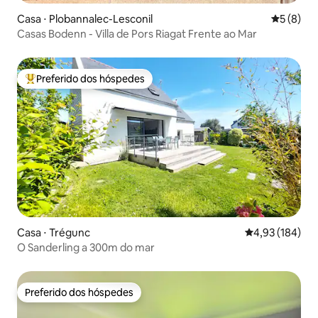
Casa ⋅ Plobannalec-Lesconil
5 de uma 
5 (8)
Casas Bodenn - Villa de Pors Riagat Frente ao Mar
Preferido dos hóspedes
Entre os melhores preferidos dos hóspedes
Casa ⋅ Trégunc
4,93 de uma av
4,93 (184)
O Sanderling a 300m do mar
Preferido dos hóspedes
Preferido dos hóspedes