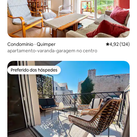
Condomínio ⋅ Quimper
4,92 de uma av
4,92 (124)
apartamento-varanda-garagem no centro
Preferido dos hóspedes
Preferido dos hóspedes