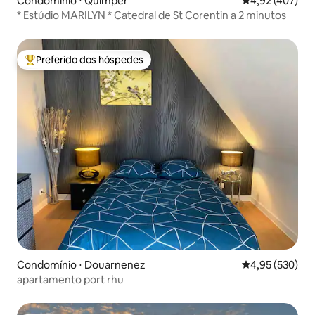
Condomínio ⋅ Quimper
4,92 de uma av
4,92 (407)
* Estúdio MARILYN * Catedral de St Corentin a 2 minutos
Preferido dos hóspedes
Entre os melhores preferidos dos hóspedes
Condomínio ⋅ Douarnenez
4,95 de uma av
4,95 (530)
apartamento port rhu