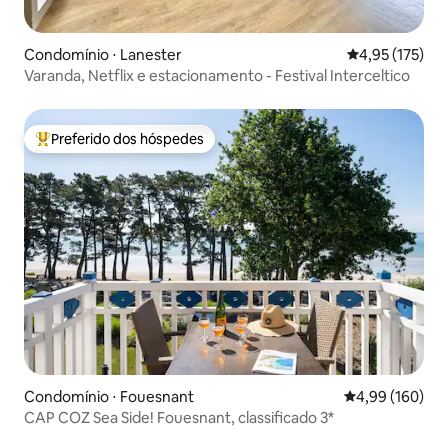
Condomínio ⋅ Lanester
4,95 de uma av
4,95 (175)
Varanda, Netflix e estacionamento - Festival Interceltico
Preferido dos hóspedes
Entre os melhores preferidos dos hóspedes
Condomínio ⋅ Fouesnant
4,99 de uma av
4,99 (160)
CAP COZ Sea Side! Fouesnant, classificado 3*