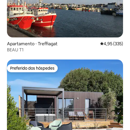
Apartamento ⋅ Treffiagat
4,95 de uma av
4,95 (335)
BEAU T1
Preferido dos hóspedes
Preferido dos hóspedes