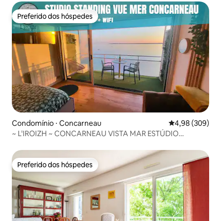
Preferido dos hóspedes
Preferido dos hóspedes
Condomínio ⋅ Concarneau
4,98 de uma ava
4,98 (309)
~ L'IROIZH ~ CONCARNEAU VISTA MAR ESTÚDIO
STANDING***
Preferido dos hóspedes
Preferido dos hóspedes