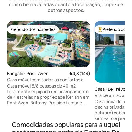
muito bem avaliadas quanto a localização, limpeza e
outros aspectos.
Preferido dos hóspedes
Preferido dos 
Preferido dos hóspedes
Entre os melhore
Bangalô ⋅ Pont-Aven
4,8 de uma avaliação média de 
4,8 (144)
Casa móvel com todos os confortos e
piscina em Pont Aven
Casa móvel 6/8 pessoas de 40 m2
Casa ⋅ Le Trévoux
totalmente equipada em acampamento
Vila de um só and
de 4 estrelas na propriedade Kerlann em
Casa nova de um s
Pont Aven, Brittany. Proibido fumar e
piscina privada aqu
proibido animais. Wi-Fi gratuito na
outubro) coberta c
recepção e no bar, se não for por uma
semi-alto e praia 
taxa. Acesso a entretenimento e piscina
Comodidades populares para aluguel
interior, spa para
(aberto de meados de março a início de
terraço com espre
novembro) graças ao passe divertido (às