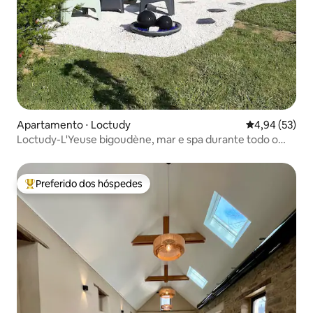
Apartamento ⋅ Loctudy
4,94 de uma a
4,94 (53)
Loctudy-L'Yeuse bigoudène, mar e spa durante todo o
ano
Preferido dos hóspedes
Entre os melhores preferidos dos hóspedes