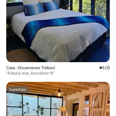
Casa ⋅ Douarnenez Tréboul
5 de uma 
5 (3)
"À beira-mar, Ancrémer III"
Superhost
Superhost