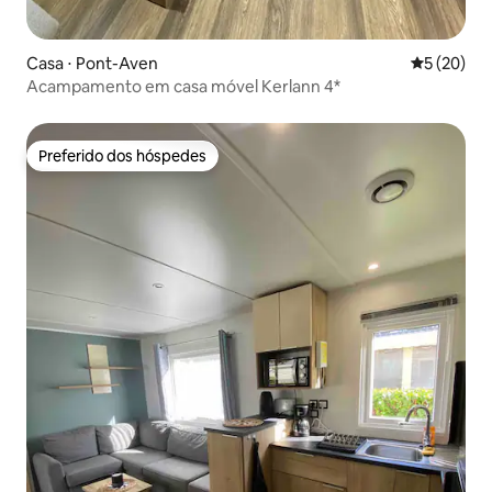
Casa ⋅ Pont-Aven
5 de uma a
5 (20)
Acampamento em casa móvel Kerlann 4*
Preferido dos hóspedes
Preferido dos hóspedes