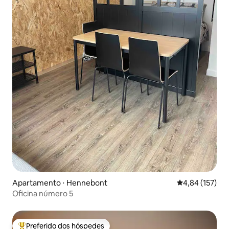
Apartamento ⋅ Hennebont
4,84 de uma av
4,84 (157)
Oficina número 5
Preferido dos hóspedes