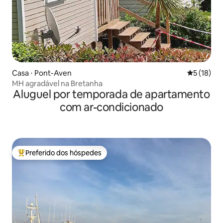
Casa ⋅ Pont-Aven
5 de uma a
5 (18)
MH agradável na Bretanha
Aluguel por temporada de apartamento
com ar-condicionado
Preferido dos hóspedes
Entre os melhores preferidos dos hóspedes