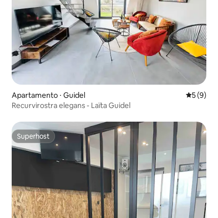
Apartamento ⋅ Guidel
5 de uma 
5 (9)
Recurvirostra elegans - Laïta Guidel
Superhost
Superhost