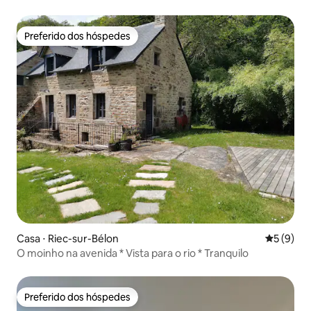
Preferido dos hóspedes
Preferido dos hóspedes
Casa ⋅ Riec-sur-Bélon
5 de uma 
5 (9)
O moinho na avenida * Vista para o rio * Tranquilo
Preferido dos hóspedes
Preferido dos hóspedes