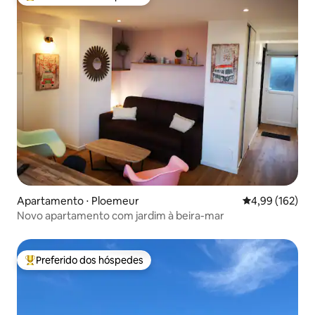
Entre os melhores preferidos dos hóspedes
Apartamento ⋅ Ploemeur
4,99 de uma av
4,99 (162)
Novo apartamento com jardim à beira-mar
Preferido dos hóspedes
Entre os melhores preferidos dos hóspedes