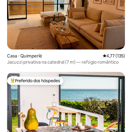
Casa ⋅ Quimperlé
4,77 de uma av
4,77 (135)
Jacuzzi privativa na catedral (7 m) — refúgio romântico
Preferido dos hóspedes
Entre os melhores preferidos dos hóspedes