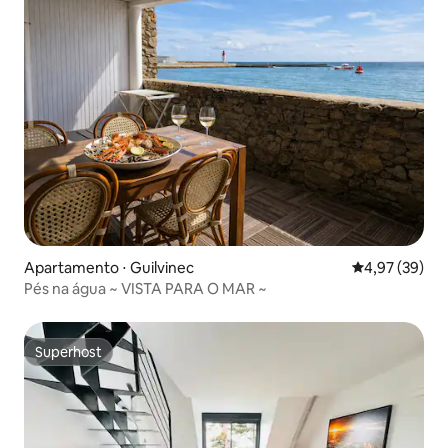
Apartamento ⋅ Guilvinec
4,97 de uma a
4,97 (39)
Pés na água ~ VISTA PARA O MAR ~
Superhost
Superhost