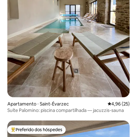
Apartamento ⋅ Saint-Évarzec
4,96 de uma a
4,96 (25)
Suíte Palomino: piscina compartilhada — jacuzzis-sauna
Preferido dos hóspedes
Entre os melhores preferidos dos hóspedes