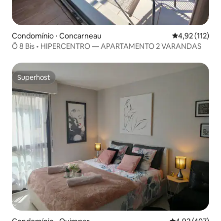
Condomínio ⋅ Concarneau
4,92 de uma av
4,92 (112)
Ô 8 Bis • HIPERCENTRO — APARTAMENTO 2 VARANDAS
Superhost
Superhost