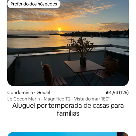
Preferido dos hóspedes
Preferido dos hóspedes
Condomínio ⋅ Guidel
4,93 de uma av
4,93 (125)
Le Cocon Marin - Magnífico T2 - Vista do mar 180°
Aluguel por temporada de casas para
famílias