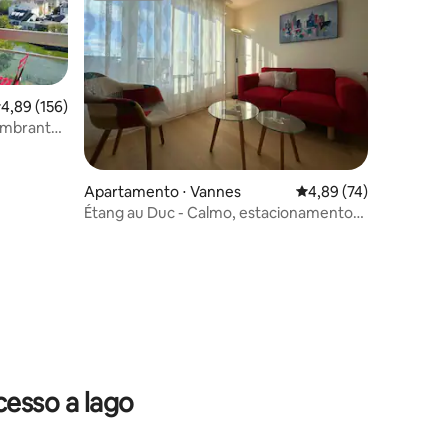
,89 de uma avaliação média de 5, 156 avaliações
4,89 (156)
lumbrante,
Apartamento ⋅ Vannes
4,89 de uma avaliação
4,89 (74)
Étang au Duc - Calmo, estacionamento
privativo perto do centro
ções
esso a lago