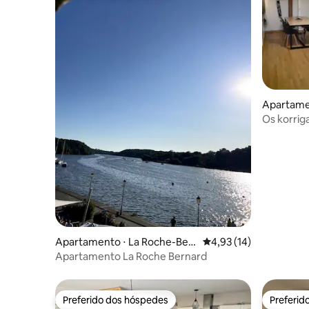
Apartame
Os korrigans. T3,doi
acomoda
Apartamento ⋅ La Roche-Ber
4,93 de uma avaliação 
4,93 (14)
nard
Apartamento La Roche Bernard
Preferido dos hóspedes
Preferid
Preferido dos hóspedes
Preferid