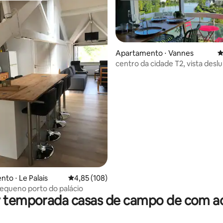
Apartamento ⋅ Vannes
4
centro da cidade T2, vista des
estacionamento privativo
édia de 5, 103 avaliações
to ⋅ Le Palais
4,85 de uma avaliação média de 5, 108 avalia
4,85 (108)
 pequeno porto do palácio
r temporada casas de campo de com ac