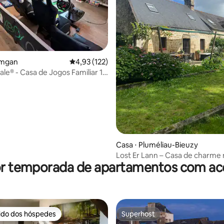
média de 5, 86 avaliações
amgan
4,93 de uma avaliação média de 5, 122 avalia
4,93 (122)
ale® - Casa de Jogos Familiar 12
Casa ⋅ Pluméliau-Bieuzy
Lost Er Lann – Casa de charme 
or temporada de apartamentos com ace
margens do Blavet
rido dos hóspedes
Superhost
 melhores preferidos dos hóspedes
Superhost