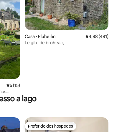
ções
Casa ⋅ Pluherlin
4,88 de uma avaliação 
4,88 (481)
Le gite de broheac,
5 de uma avaliação média de 5, 15 avaliações
5 (15)
nas
sso a lago
Preferido dos hóspedes
Preferido dos hóspedes