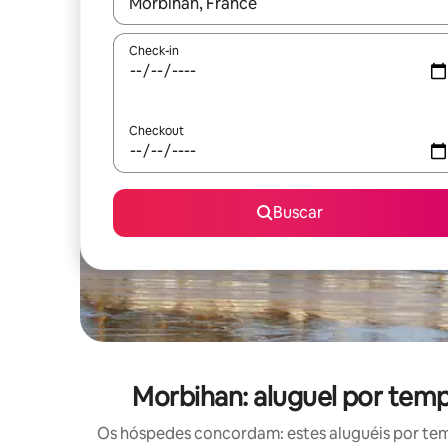
Quando os resultados estiverem disponíveis, expl
Check-in
Checkout
Buscar
Morbihan: aluguel por tem
Os hóspedes concordam: estes aluguéis por te