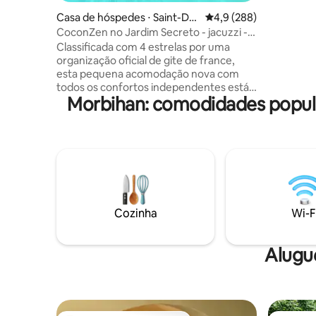
andar de 
Casa de hóspedes ⋅ Saint-Dol
4,9 de uma avaliação m
4,9 (288)
ambiente
ay
CoconZen no Jardim Secreto - jacuzzi -
uma cama 
piscina privativa
Classificada com 4 estrelas por uma
escada n
organização oficial de gite de france,
com mobilida
esta pequena acomodação nova com
independe
todos os confortos independentes está
cadeira d
Morbihan: comodidades popul
localizada atrás da nossa casa. A entrada
pode ser feita de forma independente.
Excelente para uma estadia tranquila,
com a família, amigos ou para uma
estadia romântica. Este espaço é
privado, só para você . Se desejar, você
pode relaxar na banheira de
hidromassagem e na piscina aquecida
enquanto desfruta do jardim exótico.
Cozinha
Wi-F
Tranquilidade, charme e uma mudança
de ares garantidos.
Alugu