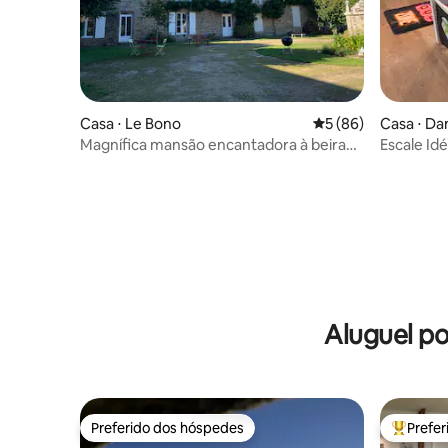
Casa ⋅ Le Bono
5 de uma avaliação 
5 (86)
Casa ⋅ D
Magnífica mansão encantadora à beira
Escale Idé
do rio
Viajantes
Aluguel p
Preferido dos hóspedes
Prefe
Preferido dos hóspedes
Entre os