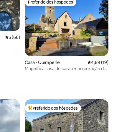
Preferido dos hóspedes
os hóspedes
Preferido dos hóspedes
5 de uma avaliação média de 5, 66 avaliações
5 (66)
ções
Casa ⋅ Quimperlé
4,89 de uma avaliação
4,89 (19)
Magnífica casa de caráter no coração da
cidade
Preferido dos hóspedes
os hóspedes
Entre os melhores preferidos dos hóspedes