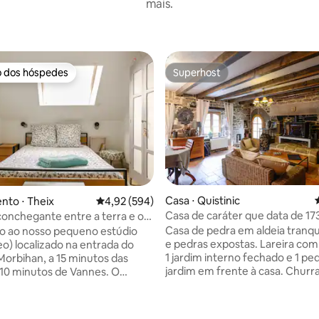
mais.
o dos hóspedes
Superhost
o dos hóspedes
Superhost
Casa ⋅ Quistinic
nto ⋅ Theix
4,92 de uma avaliação média de 5, 594 avalia
4,92 (594)
Casa de caráter que data de 17
conchegante entre a terra e o
Casa de pedra em aldeia tranqui
o ao nosso pequeno estúdio
e pedras expostas. Lareira com inserção
eo) localizado na entrada do
1 jardim interno fechado e 1 p
Morbihan, a 15 minutos das
jardim em frente à casa. Churr
a 10 minutos de Vannes. O
móveis de jardim e espreguiçad
1 km das lojas) é composto no
Disponibilidade gratuita de: 2 c
eo por uma cozinha, um
coletes para navegar no Blavet 
em um espaço de 10 m², no