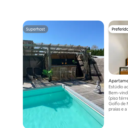
Superhost
Preferid
Superhost
Preferid
Apartame
Estúdio a
mar
Bem-vind
(piso térr
Golfo de 
praias e 
estúdio (
piso térr
chuveiro 