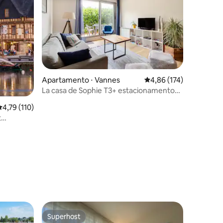
ções
Apartamento ⋅ Vannes
4,86 de uma avaliação 
4,86 (174)
La casa de Sophie T3+ estacionamento
privado-porto de Vannes
,79 de uma avaliação média de 5, 110 avaliações
4,79 (110)
t
Superhost
Superhost