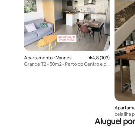
Apartamento ⋅ Vannes
4,8 de uma avaliação m
4,8 (103)
Grande T2 - 50m2 - Perto do Centro e da
Estação de Trem - Estacionamento
Apartamen
bela ilha
Aluguel po