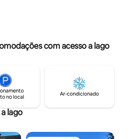
au parc boisé, aux équipements
de entrada
communs (barques, boulodrome, ...) et
aux équipements partagés : piscine
peza.
(chauffée en saison) et sauna (avec
as, sal,
supplément). Animal de compagnie : 30€
Ménage optionnel : 40€.
comodações com acesso a lago
ionamento
Ar-condicionado
to no local
a lago