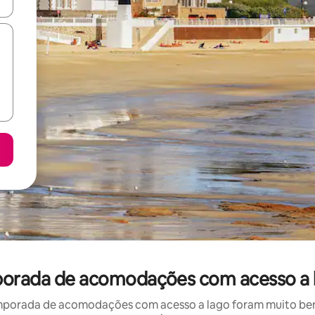
ore-os usando as seta para cima e para baixo do teclado ou tocando e
porada de acomodações com acesso a 
mporada de acomodações com acesso a lago foram muito bem a