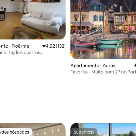
nto ⋅ Ploërmel
4,92 de uma avaliação média de 5, 132 avalia
4,92 (132)
s quartos
ndo 6
Apartamento ⋅ Auray
4
Favorito - Muito bom 2P no Por
STGoustan
média de 5, 14 avaliações
o dos hóspedes
Superhost
o dos hóspedes
Superhost