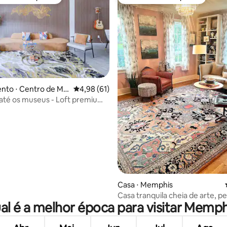
 melhores preferidos dos hóspedes
Preferido dos hóspedes
nto ⋅ Centro de Me
4,98 de uma avaliação média de 5, 61 avalia
4,98 (61)
até os museus - Loft premium
e 1 quarto com estacionamento
média de 5, 25 avaliações
Casa ⋅ Memphis
Casa tranquila cheia de arte, p
al é a melhor época para visitar Memph
de M, Charm Galore!