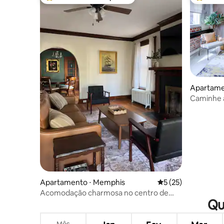
Entre os melhores preferidos dos hóspedes
Entre os
Apartame
mphis
Caminhe 
seguro d
Apartamento ⋅ Memphis
5 de uma avaliação 
5 (25)
Acomodação charmosa no centro de
Qu
Memphis