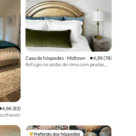
ções
Casa de hóspedes ⋅ Midtown
4,99 de uma avaliação
4,99 (78)
Refúgio no andar de cima com janelas
panorâmicas e banheiro com spa
4,96 de uma avaliação média de 5, 83 avaliações
4,96 (83)
 Southaven
Preferido dos hóspedes