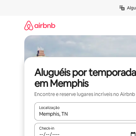
Pular
Algu
para
o
conteúdo
Aluguéis por temporada
em Memphis
Encontre e reserve lugares incríveis no Airbnb
Localização
Quando os resultados estiverem disponíveis, expl
Check-in