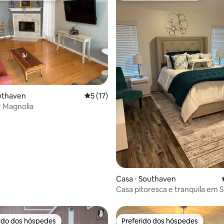
média de 5, 49 avaliações
uthaven
5 de uma avaliação média de 5, 17 avalia
5 (17)
r Magnolia
Casa ⋅ Southaven
Casa pitoresca e tranquila em
rido dos hóspedes
Preferido dos hóspedes