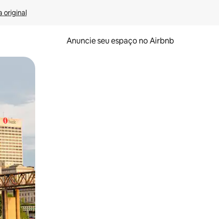
 original
Anuncie seu espaço no Airbnb
 deslizando o dedo na tela.