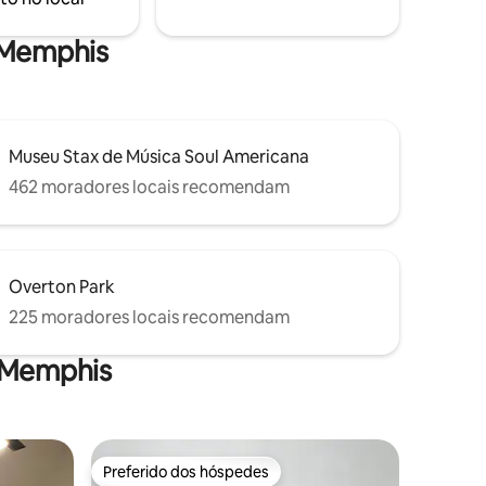
Graceland ~2,5 milhas até Liberty Bowl
~Estacionamento fechado
e Memphis
Museu Stax de Música Soul Americana
462 moradores locais recomendam
Overton Park
225 moradores locais recomendam
 Memphis
Preferido dos hóspedes
Preferido dos hóspedes