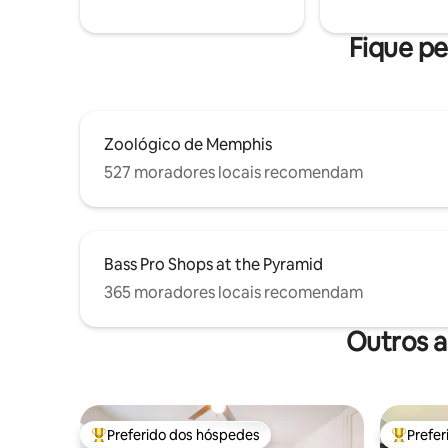
velocidade. Lavadora e secadora na casa.
fechado c
Animais de estimação são bem-vindos,
garagem a
Fique pe
sem taxa para animais de estimação.
Zoológico de Memphis
527 moradores locais recomendam
Bass Pro Shops at the Pyramid
365 moradores locais recomendam
Outros 
Preferido dos hóspedes
Prefe
Entre os melhores preferidos dos hóspedes
Entre os