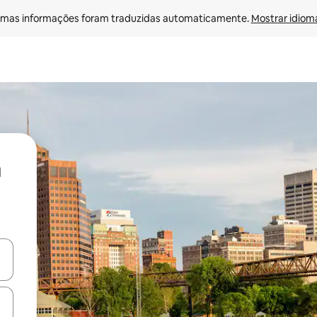
mas informações foram traduzidas automaticamente. 
Mostrar idioma
ore-os usando as seta para cima e para baixo do teclado ou tocando e