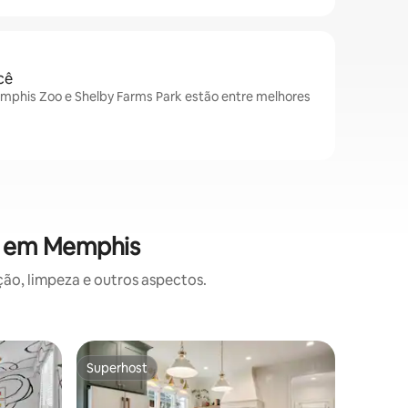
cê
mphis Zoo e Shelby Farms Park estão entre melhores
s em Memphis
o, limpeza e outros aspectos.
Casa ⋅ M
Superhost
Prefe
os hóspedes
Superhost
Entre o
Memphis 
Universi
W.C. Hand