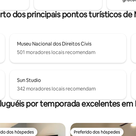
om uma vaga gratuita na
djacente ao edifício.)
rto dos principais pontos turísticos d
Museu Nacional dos Direitos Civis
501 moradores locais recomendam
Sun Studio
342 moradores locais recomendam
aluguéis por temporada excelentes em
rido dos hóspedes
Preferido dos hóspedes
 melhores preferidos dos hóspedes
Preferido dos hóspedes