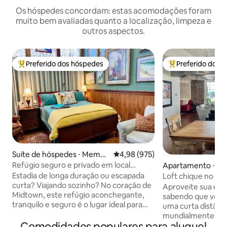
Os hóspedes concordam: estas acomodações foram
muito bem avaliadas quanto a localização, limpeza e
outros aspectos.
Preferido dos hóspedes
Preferido dos 
Entre os melhores preferidos dos hóspedes
Entre os melhore
Suíte de hóspedes ⋅ Memph
4,98 de uma avaliação média de 
4,98 (975)
is
Refúgio seguro e privado em local
Apartamento ⋅ M
privilegiado no centro da cidade
Estadia de longa duração ou escapada
Loft chique no ce
curta? Viajando sozinho? No coração de
Memphis/Estacio
Aproveite sua es
Midtown, este refúgio aconchegante,
gratuito/Perto de
sabendo que você 
tranquilo e seguro é o lugar ideal para
uma curta distânci
você! Apenas uma curta caminhada até
mundialmente fa
os pontos de interesse: Overton Square
Comodidades populares para aluguel
BBQ, do FedEx For