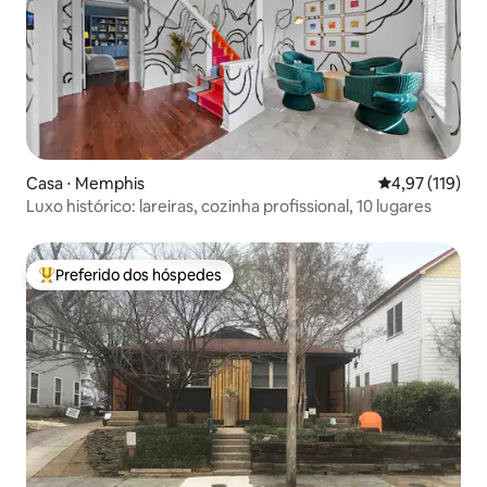
Casa ⋅ Memphis
4,97 de uma av
4,97 (119)
Luxo histórico: lareiras, cozinha profissional, 10 lugares
Preferido dos hóspedes
Entre os melhores preferidos dos hóspedes