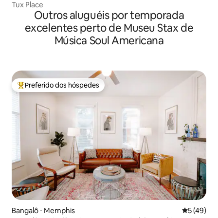
Tux Place
Outros aluguéis por temporada
excelentes perto de Museu Stax de
Música Soul Americana
Preferido dos hóspedes
Entre os melhores preferidos dos hóspedes
Bangalô ⋅ Memphis
5 de uma a
5 (49)