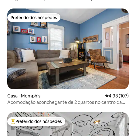
Preferido dos hóspedes
Preferido dos hóspedes
Casa ⋅ Memphis
4,93 de uma av
4,93 (107)
Acomodação aconchegante de 2 quartos no centro da
cidade · Caminhe até bares, restaurantes e cafés
Preferido dos hóspedes
Entre os melhores preferidos dos hóspedes