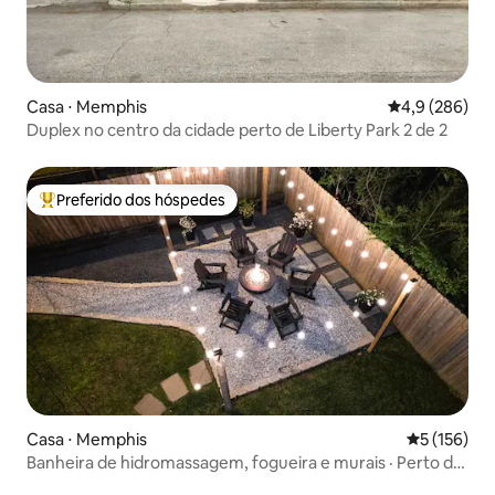
Casa ⋅ Memphis
4,9 de uma av
4,9 (286)
Duplex no centro da cidade perto de Liberty Park 2 de 2
Preferido dos hóspedes
Entre os melhores preferidos dos hóspedes
Casa ⋅ Memphis
5 de uma av
5 (156)
Banheira de hidromassagem, fogueira e murais · Perto da
Beale St