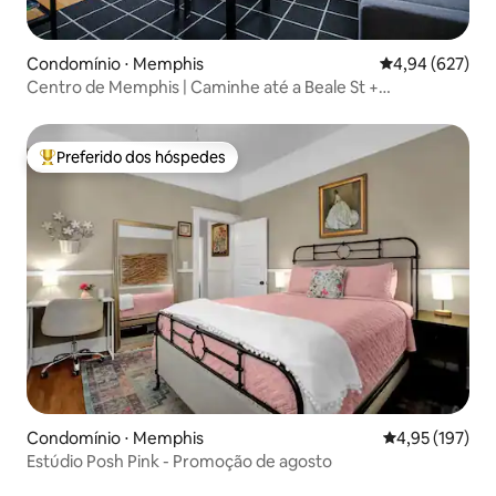
Condomínio ⋅ Memphis
4,94 de uma ava
4,94 (627)
Centro de Memphis | Caminhe até a Beale St +
estacionamento gratuito
Preferido dos hóspedes
Entre os melhores preferidos dos hóspedes
Condomínio ⋅ Memphis
4,95 de uma av
4,95 (197)
Estúdio Posh Pink - Promoção de agosto