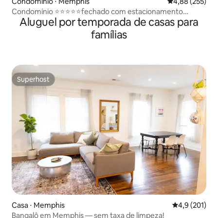
Condomínio ⋅ Memphis
4,88 de uma av
4,88 (255)
Condomínio ⭐️⭐️⭐️⭐️⭐️fechado com estacionamento
Aluguel por temporada de casas para
gratuito⭐️⭐️⭐️⭐️⭐️
famílias
Superhost
Superhost
Casa ⋅ Memphis
4,9 de uma av
4,9 (201)
Bangalô em Memphis — sem taxa de limpeza!