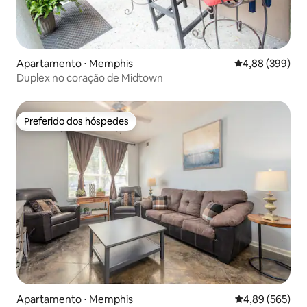
Apartamento ⋅ Memphis
4,88 de uma ava
4,88 (399)
Duplex no coração de Midtown
Preferido dos hóspedes
Preferido dos hóspedes
Apartamento ⋅ Memphis
4,89 de uma ava
4,89 (565)