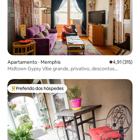
Apartamento ⋅ Memphis
4,91 de uma av
4,91 (315)
Midtown Gypsy Vibe grande, privativo, descontos
mensais
Preferido dos hóspedes
Entre os melhores preferidos dos hóspedes