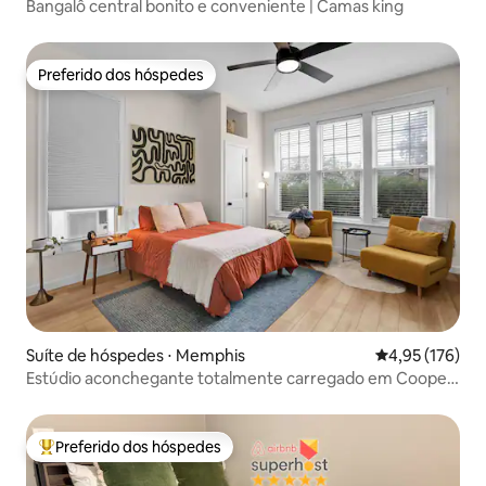
Bangalô central bonito e conveniente | Camas king
Preferido dos hóspedes
Preferido dos hóspedes
Suíte de hóspedes ⋅ Memphis
4,95 de uma av
4,95 (176)
Estúdio aconchegante totalmente carregado em Cooper-
Young, no centro da cidade
Preferido dos hóspedes
Entre os melhores preferidos dos hóspedes