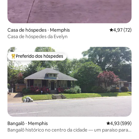
Casa de hóspedes ⋅ Memphis
4,97 de uma a
4,97 (72)
Casa de hóspedes da Evelyn
Preferido dos hóspedes
Entre os melhores preferidos dos hóspedes
Bangalô ⋅ Memphis
4,93 de uma ava
4,93 (599)
Bangalô histórico no centro da cidade — um paraíso para
os caminhantes