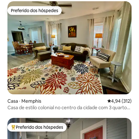
Preferido dos hóspedes
Preferido dos hóspedes
Casa ⋅ Memphis
4,94 de uma av
4,94 (312)
Casa de estilo colonial no centro da cidade com 3 quartos
e 3 banheiros
Preferido dos hóspedes
Entre os melhores preferidos dos hóspedes