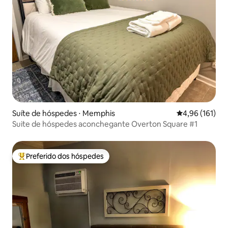
Suíte de hóspedes ⋅ Memphis
4,96 de uma av
4,96 (161)
Suite de hóspedes aconchegante Overton Square #1
Preferido dos hóspedes
Entre os melhores preferidos dos hóspedes