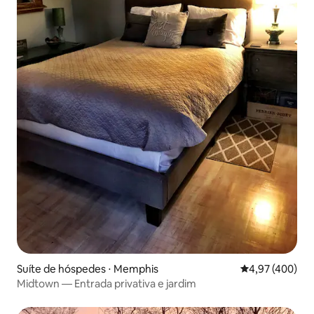
Suíte de hóspedes ⋅ Memphis
4,97 de uma av
4,97 (400)
Midtown — Entrada privativa e jardim