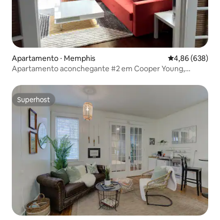
Apartamento ⋅ Memphis
4,86 de uma ava
4,86 (638)
Apartamento aconchegante #2 em Cooper Young,
moderno e tranquilo
Superhost
Superhost