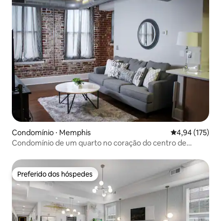
Condomínio ⋅ Memphis
4,94 de uma av
4,94 (175)
Condomínio de um quarto no coração do centro de
Memphis
Preferido dos hóspedes
Preferido dos hóspedes