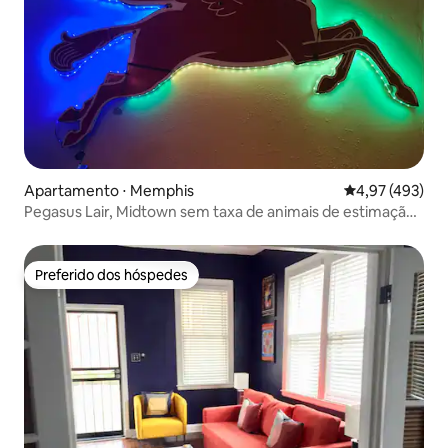
Apartamento ⋅ Memphis
4,97 de uma av
4,97 (493)
Pegasus Lair, Midtown sem taxa de animais de estimação,
sem tarefas
Preferido dos hóspedes
Preferido dos hóspedes