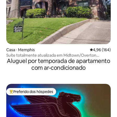
Casa ⋅ Memphis
4,96 de uma av
4,96 (164)
Suíte totalmente atualizada em Midtown/Overton
Aluguel por temporada de apartamento
Square. P
com ar-condicionado
Preferido dos hóspedes
Entre os melhores preferidos dos hóspedes