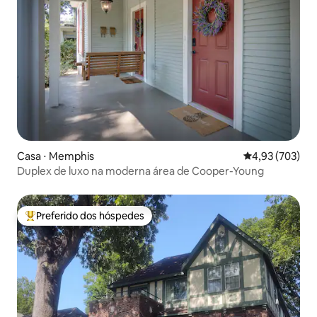
Casa ⋅ Memphis
4,93 de uma av
4,93 (703)
Duplex de luxo na moderna área de Cooper-Young
Preferido dos hóspedes
Entre os melhores preferidos dos hóspedes