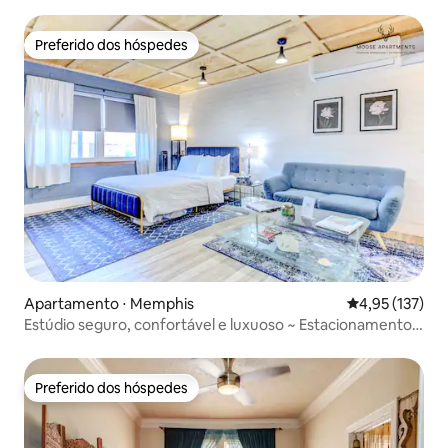
Preferido dos hóspedes
Preferido dos hóspedes
Apartamento ⋅ Memphis
4,95 de uma av
4,95 (137)
Estúdio seguro, confortável e luxuoso ~ Estacionamento
GRATUITO e Wi-Fi
Preferido dos hóspedes
Preferido dos hóspedes