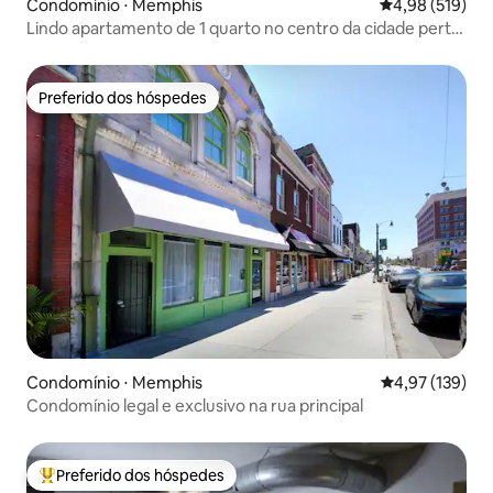
Condomínio ⋅ Memphis
4,98 de uma av
4,98 (519)
Lindo apartamento de 1 quarto no centro da cidade perto
de TUDO!
Preferido dos hóspedes
Preferido dos hóspedes
Condomínio ⋅ Memphis
4,97 de uma av
4,97 (139)
Condomínio legal e exclusivo na rua principal
Preferido dos hóspedes
Entre os melhores preferidos dos hóspedes