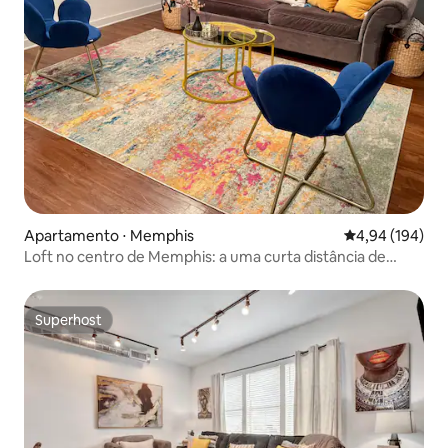
Apartamento ⋅ Memphis
4,94 de uma av
4,94 (194)
Loft no centro de Memphis: a uma curta distância de
tudo!
Superhost
Superhost