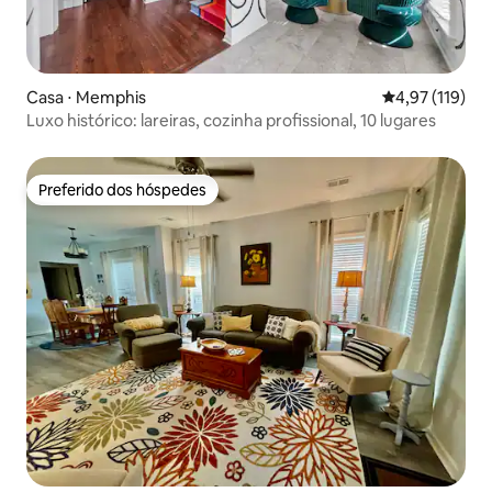
Casa ⋅ Memphis
4,97 de uma av
4,97 (119)
Luxo histórico: lareiras, cozinha profissional, 10 lugares
Preferido dos hóspedes
Preferido dos hóspedes