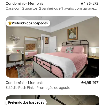
Condomínio ⋅ Memphis
4,86 de uma av
4,86 (272)
Casa com 2 quartos, 2 banheiros e 1 lavabo com garagem
para 2 carros
Preferido dos hóspedes
Entre os melhores preferidos dos hóspedes
Condomínio ⋅ Memphis
4,95 de uma av
4,95 (197)
Estúdio Posh Pink - Promoção de agosto
Preferido dos hóspedes
Preferido dos hóspedes