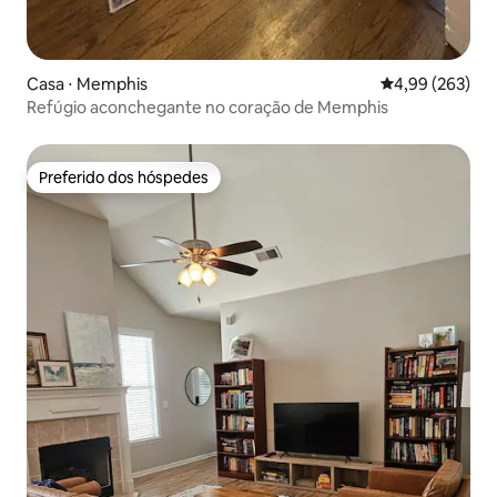
Casa ⋅ Memphis
4,99 de uma ava
4,99 (263)
Refúgio aconchegante no coração de Memphis
Preferido dos hóspedes
Preferido dos hóspedes