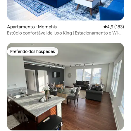
Apartamento ⋅ Memphis
4,9 de uma av
4,9 (183)
Estúdio confortável de luxo King | Estacionamento e Wi-Fi
GRATUITOS
Preferido dos hóspedes
Preferido dos hóspedes