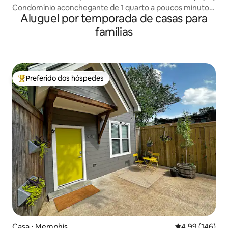
Condomínio aconchegante de 1 quarto a poucos minutos
Aluguel por temporada de casas para
do centro da cidade no campo de golfe
famílias
Preferido dos hóspedes
Entre os melhores preferidos dos hóspedes
Casa ⋅ Memphis
4,99 de uma av
4,99 (146)