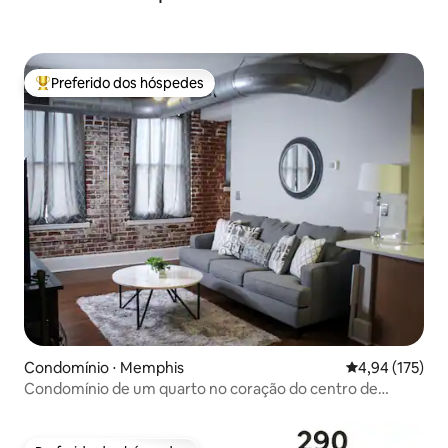
Preferido dos hóspedes
Entre os melhores preferidos dos hóspedes
Condomínio ⋅ Memphis
4,94 de uma av
4,94 (175)
Condomínio de um quarto no coração do centro de
Memphis