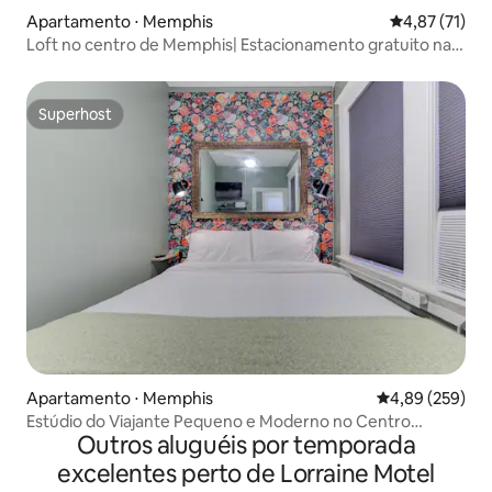
Apartamento ⋅ Memphis
4,87 de uma a
4,87 (71)
Loft no centro de Memphis| Estacionamento gratuito na
garagem!
Superhost
Superhost
Apartamento ⋅ Memphis
4,89 de uma ava
4,89 (259)
Estúdio do Viajante Pequeno e Moderno no Centro
Outros aluguéis por temporada
Histórico!
excelentes perto de Lorraine Motel