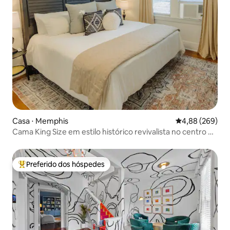
Casa ⋅ Memphis
4,88 de uma ava
4,88 (269)
Cama King Size em estilo histórico revivalista no centro de
Memphis 70
Preferido dos hóspedes
Entre os melhores preferidos dos hóspedes