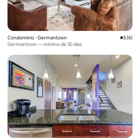
Condomínio ⋅ Germantown
5 de uma 
5 (4)
Germantown — mínimo de 30 dias