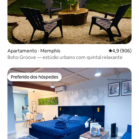
Apartamento ⋅ Memphis
4,9 de uma ava
4,9 (906)
Boho Groove — estúdio urbano com quintal relaxante
Preferido dos hóspedes
Preferido dos hóspedes