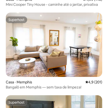
Mini Cooper Tiny House - caminhe até o jantar, privativa
Superhost
Superhost
Casa ⋅ Memphis
4,9 de uma av
4,9 (201)
Bangalô em Memphis — sem taxa de limpeza!
Superhost
Superhost