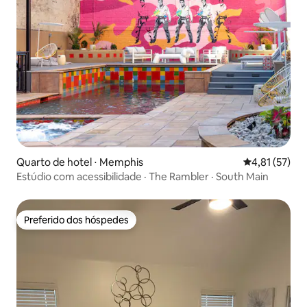
Quarto de hotel ⋅ Memphis
4,81 de uma a
4,81 (57)
Estúdio com acessibilidade · The Rambler · South Main
Preferido dos hóspedes
Preferido dos hóspedes