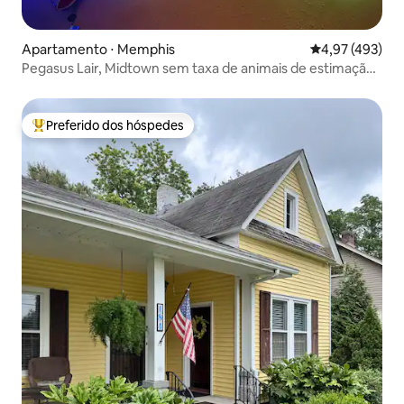
Apartamento ⋅ Memphis
4,97 de uma av
4,97 (493)
Pegasus Lair, Midtown sem taxa de animais de estimação,
sem tarefas
Preferido dos hóspedes
Entre os melhores preferidos dos hóspedes