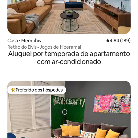
Casa ⋅ Memphis
4,84 de uma av
4,84 (189)
Retiro do Elvis~Jogos de fliperama!
Aluguel por temporada de apartamento
com ar-condicionado
Preferido dos hóspedes
Entre os melhores preferidos dos hóspedes