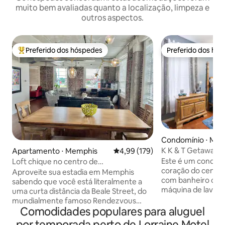
muito bem avaliadas quanto a localização, limpeza e
outros aspectos.
Preferido dos hóspedes
Preferido dos hó
Entre os melhores preferidos dos hóspedes
Preferido dos hó
Condomínio ⋅ Me
K K & T Getaway
Apartamento ⋅ Memphis
4,99 de uma avaliação média de 
4,99 (179)
Este é um condomí
Loft chique no centro de
coração do centr
Memphis/Estacionamento
Aproveite sua estadia em Memphis
com banheiro com
gratuito/Perto de Beale
sabendo que você está literalmente a
máquina de lavar 
uma curta distância da Beale Street, do
sofá-cama que ac
mundialmente famoso Rendezvous
Tem estacionamen
Comodidades populares para aluguel
BBQ, do FedEx Forum, do Sun Studio, do
Está bem iluminado
Museu Nacional de Direitos Civis e do
por temporada perto de Lorraine Motel