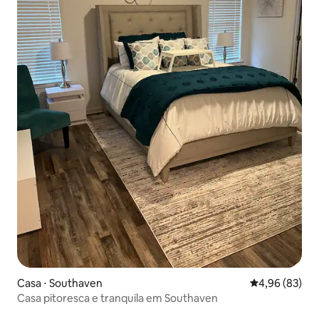
Casa ⋅ Southaven
4,96 de uma a
4,96 (83)
Casa pitoresca e tranquila em Southaven