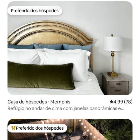
Preferido dos hóspedes
Preferido dos hóspedes
Casa de hóspedes ⋅ Memphis
4,99 de uma a
4,99 (78)
Refúgio no andar de cima com janelas panorâmicas e
banheiro com spa
Preferido dos hóspedes
Entre os melhores preferidos dos hóspedes