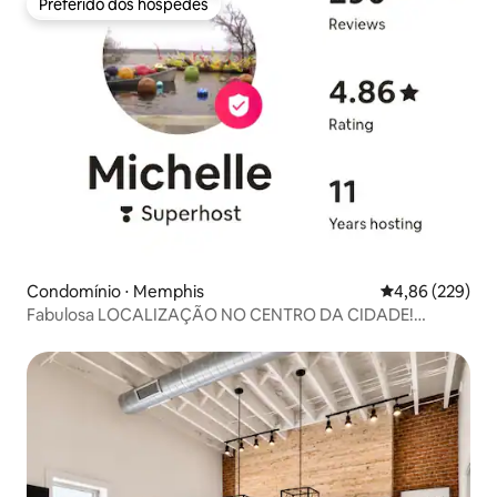
Preferido dos hóspedes
Preferido dos hóspedes
Condomínio ⋅ Memphis
4,86 de uma ava
4,86 (229)
Fabulosa LOCALIZAÇÃO NO CENTRO DA CIDADE!
Pontuação de caminhada 99