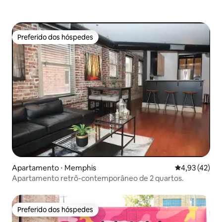
Preferido dos hóspedes
Preferido dos hóspedes
Apartamento ⋅ Memphis
4,93 de uma a
4,93 (42)
Apartamento retrô-contemporâneo de 2 quartos.
Preferido dos hóspedes
Preferido dos hóspedes