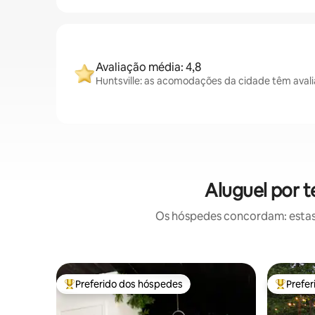
Avaliação média: 4,8
Huntsville: as acomodações da cidade têm aval
Aluguel por 
Os hóspedes concordam: estas
Preferido dos hóspedes
Prefe
Entre os melhores preferidos dos hóspedes
Entre os