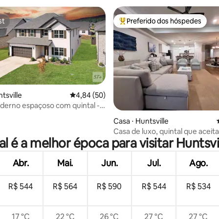
st
Preferido dos hóspedes
st
Entre os melhores preferidos d
tsville
4,84 de uma avaliação média de 5, 50 avalia
4,84 (50)
derno espaçoso com quintal -
média de 5, 50 avaliações
e estimação permitidos
Casa ⋅ Huntsville
Casa de luxo, quintal que aceit
l é a melhor época para visitar Huntsvi
de estimação
Abr.
Mai.
Jun.
Jul.
Ago.
R$ 544
R$ 564
R$ 590
R$ 544
R$ 534
17 °C
22 °C
26 °C
27 °C
27 °C