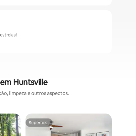
estrelas!
em Huntsville
o, limpeza e outros aspectos.
Casa ⋅ M
Superhost
Prefe
os hóspedes
Superhost
Entre o
Vault 256
Boas-vindas ao