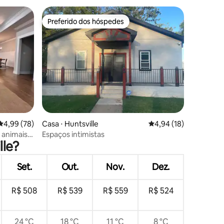
Preferido dos hóspedes
os hóspedes
Preferido dos hóspedes
ções
4,99 de uma avaliação média de 5, 78 avaliações
4,99 (78)
Casa ⋅ Huntsville
4,94 de uma avaliação
4,94 (18)
a animais
Espaços intimistas
lle?
Set.
Out.
Nov.
Dez.
R$ 508
R$ 539
R$ 559
R$ 524
24 °C
18 °C
11 °C
8 °C