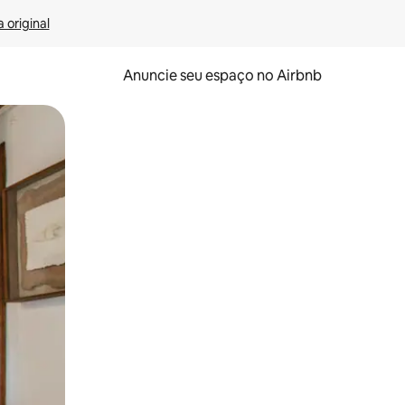
 original
Anuncie seu espaço no Airbnb
 deslizando o dedo na tela.