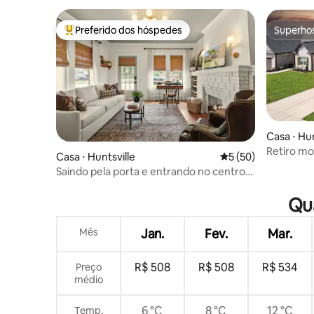
Redstone
Preferido dos hóspedes
Superho
Entre os melhores preferidos dos hóspedes
Superho
Casa ⋅ Hun
Retiro mo
Casa ⋅ Huntsville
5 de uma avaliação 
5 (50)
animais d
Saindo pela porta e entrando no centro
da cidade | Duplex histórico
Qua
Mês
Jan.
Fev.
Mar.
R$ 508
R$ 508
R$ 534
Preço
médio
6 °C
8 °C
12 °C
Temp.