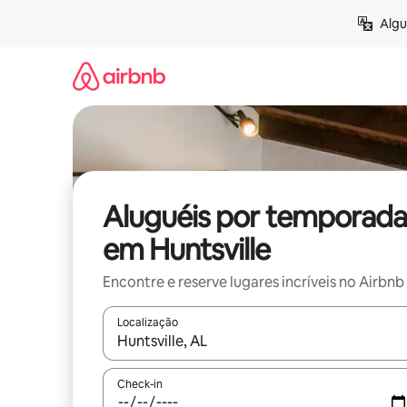
Pular
Algu
para
o
conteúdo
Aluguéis por temporada
em Huntsville
Encontre e reserve lugares incríveis no Airbnb
Localização
Quando os resultados estiverem disponíveis, expl
Check-in