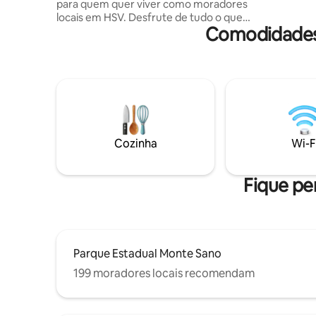
para quem quer viver como moradores
experiênc
locais em HSV. Desfrute de tudo o que
Comodidades 
HSV tem a oferecer com uma curta
caminhada até restaurantes, cervejarias
e entretenimento. A uma curta distância
de carro do centro da cidade, do VBC, do
Orion e do Redstone Arsenal. Temos o
orgulho de dizer que remodelamos este
apartamento de 1 quarto e estamos
continuamente fazendo atualizações e
melhorias cuidadosas. No entanto, este
Cozinha
Wi-F
não é um espaço novo e algum charme
original dos anos 80 ainda pode estar
presente.
Fique per
Parque Estadual Monte Sano
199 moradores locais recomendam