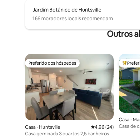
Jardim Botânico de Huntsville
166 moradores locais recomendam
Outros a
Preferido dos hóspedes
Prefe
Preferido dos hóspedes
Entre os
Casa ⋅ Ma
Casa de 
Casa ⋅ Huntsville
4,96 de uma avaliação 
4,96 (24)
Casa geminada 3 quartos 2,5 banheiros
com garagem a poucos minutos de