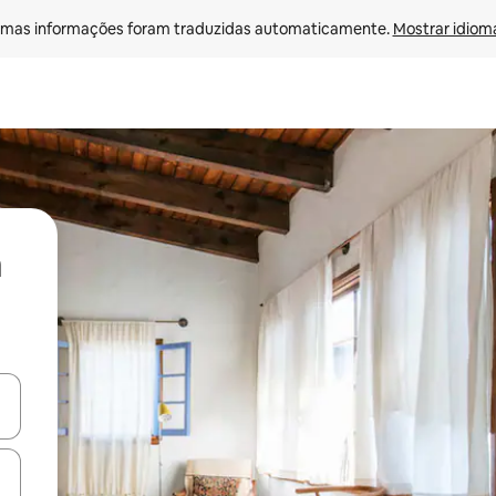
mas informações foram traduzidas automaticamente. 
Mostrar idioma
ore-os usando as seta para cima e para baixo do teclado ou tocando e