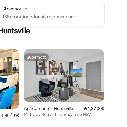
Stovehouse
136 moradores locais recomendam
untsville
Superhost
Superhost
ções
Apartamento ⋅ Huntsville
4,87 de uma avaliação
4,87 (83)
Mid-City Retreat | Coração de HSV
,96 de uma avaliação média de 5, 119 avaliações
4,96 (119)
nte