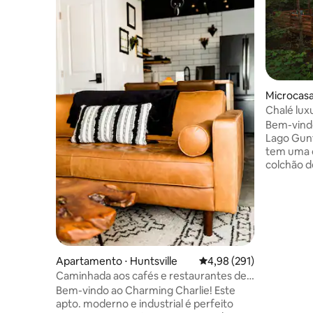
Microcasa
Chalé lux
banheira
Bem-vindo
Lago Gunt
tem uma 
colchão 
cozinha a
pratos, c
uma peque
penteadei
necessári
sentir o 
secador d
Apartamento ⋅ Huntsville
4,98 de uma avaliação m
4,98 (291)
maquiage
Caminhada aos cafés e restaurantes de
cortesia 
Charlie
Bem-vindo ao Charming Charlie! Este
pudemos e
apto. moderno e industrial é perfeito
de hidro