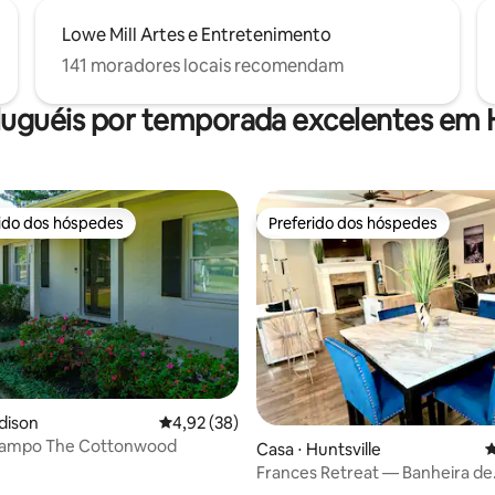
Lowe Mill Artes e Entretenimento
141 moradores locais recomendam
luguéis por temporada excelentes em H
rido dos hóspedes
Preferido dos hóspedes
 melhores preferidos dos hóspedes
Preferido dos hóspedes
dison
4,92 de uma avaliação média de 5, 38 avalia
4,92 (38)
campo The Cottonwood
média de 5, 24 avaliações
Casa ⋅ Huntsville
4
Frances Retreat — Banheira de
hidromassagem — Aconchega