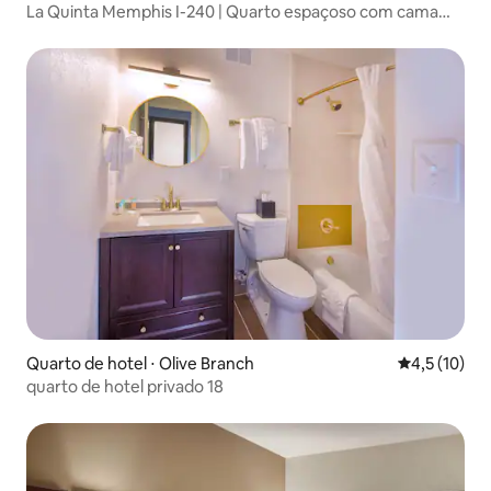
La Quinta Memphis I-240 | Quarto espaçoso com cama
king size
Quarto de hotel ⋅ Olive Branch
4,5 de uma a
4,5 (10)
quarto de hotel privado 18