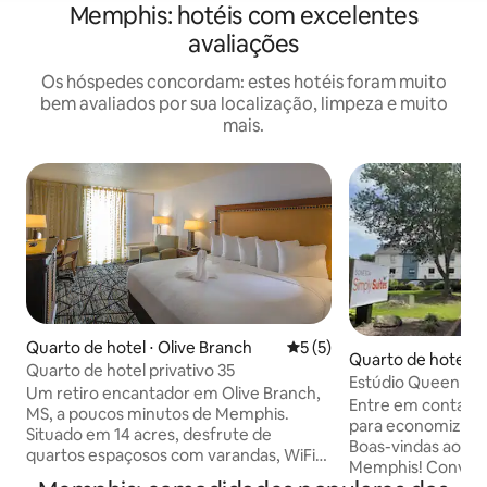
Memphis: hotéis com excelentes
avaliações
Os hóspedes concordam: estes hotéis foram muito
bem avaliados por sua localização, limpeza e muito
mais.
Quarto de hotel ⋅ Olive Branch
5 de uma avaliação média d
5 (5)
Quarto de hotel ⋅
Quarto de hotel privativo 35
Estúdio Queen Son
Um retiro encantador em Olive Branch,
Memphis
Entre em contato
MS, a poucos minutos de Memphis.
para economizar m
Situado em 14 acres, desfrute de
Boas-vindas ao So
quartos espaçosos com varandas, WiFi
Memphis! Conveni
gratuito e um café da manhã quente.