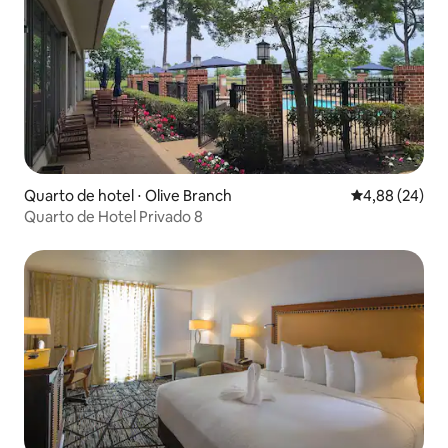
Quarto de hotel ⋅ Olive Branch
4,88 de uma a
4,88 (24)
Quarto de Hotel Privado 8