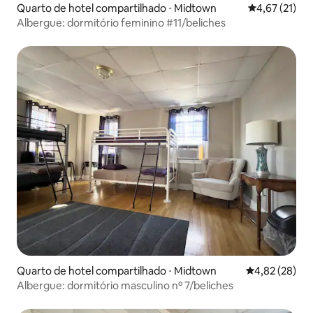
Quarto de hotel compartilhado ⋅ Midtown
4,67 de uma a
4,67 (21)
Albergue: dormitório feminino #11/beliches
Quarto de hotel compartilhado ⋅ Midtown
4,82 de uma a
4,82 (28)
Albergue: dormitório masculino nº 7/beliches