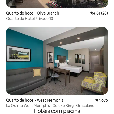
Quarto de hotel ⋅ Olive Branch
4,61 de uma a
4,61 (28)
Quarto de Hotel Privado 13
Quarto de hotel ⋅ West Memphis
Novo lugar
Novo
La Quinta West Memphis | Deluxe King | Graceland
Hotéis com piscina