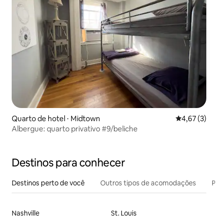
Quarto de hotel ⋅ Midtown
4,67 de uma 
4,67 (3)
Albergue: quarto privativo #9/beliche
Destinos para conhecer
Destinos perto de você
Outros tipos de acomodações
Pr
Nashville
St. Louis