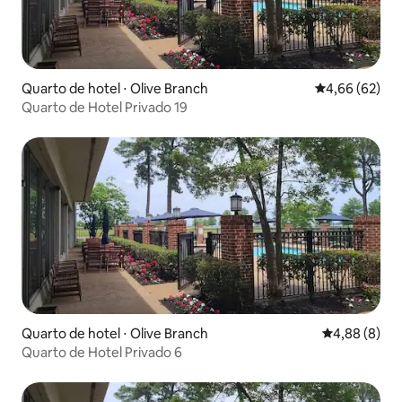
Quarto de hotel ⋅ Olive Branch
4,66 de uma a
4,66 (62)
Quarto de Hotel Privado 19
Quarto de hotel ⋅ Olive Branch
4,88 de uma 
4,88 (8)
Quarto de Hotel Privado 6