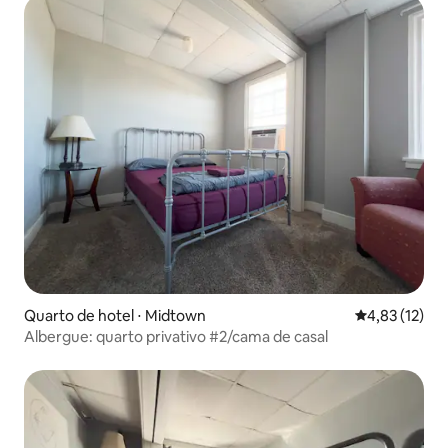
Quarto de hotel ⋅ Midtown
4,83 de uma a
4,83 (12)
Albergue: quarto privativo #2/cama de casal