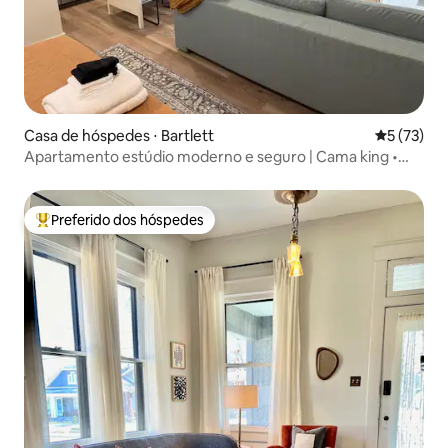
Casa de hóspedes ⋅ Bartlett
5 de uma a
5 (73)
Apartamento estúdio moderno e seguro | Cama king •
Cozinha
Preferido dos hóspedes
Entre os melhores preferidos dos hóspedes