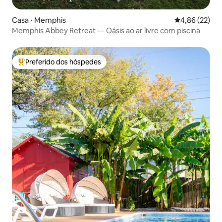
Casa ⋅ Memphis
4,86 de uma a
4,86 (22)
Memphis Abbey Retreat — Oásis ao ar livre com piscina
Preferido dos hóspedes
Entre os melhores preferidos dos hóspedes