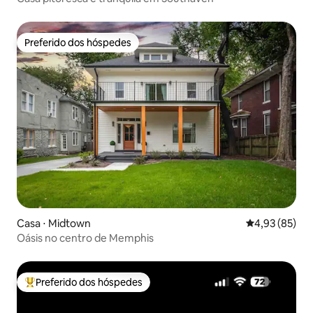
Preferido dos hóspedes
Preferido dos hóspedes
Casa ⋅ Midtown
4,93 de uma a
4,93 (85)
Oásis no centro de Memphis
Preferido dos hóspedes
Entre os melhores preferidos dos hóspedes