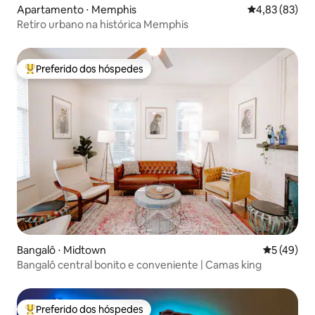
Apartamento ⋅ Memphis
4,83 de uma a
4,83 (83)
Retiro urbano na histórica Memphis
Preferido dos hóspedes
Entre os melhores preferidos dos hóspedes
Bangalô ⋅ Midtown
5 de uma a
5 (49)
Bangalô central bonito e conveniente | Camas king
Preferido dos hóspedes