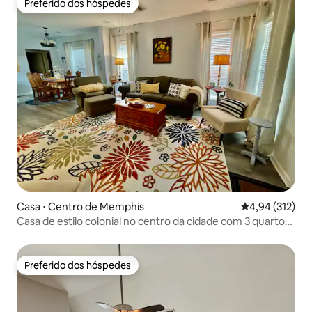
Preferido dos hóspedes
Preferido dos hóspedes
Casa ⋅ Centro de Memphis
4,94 de uma av
4,94 (312)
Casa de estilo colonial no centro da cidade com 3 quartos
e 3 banheiros
Preferido dos hóspedes
Preferido dos hóspedes