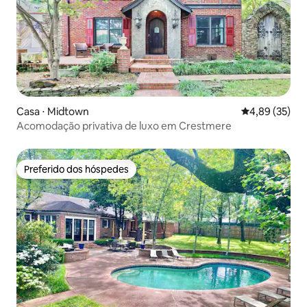
Casa ⋅ Midtown
4,89 de uma a
4,89 (35)
Acomodação privativa de luxo em Crestmere
Preferido dos hóspedes
Preferido dos hóspedes