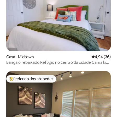
Casa ⋅ Midtown
4,94 de uma a
4,94 (36)
Bangalô rebaixado Refúgio no centro da cidade Cama king
Piscina
Preferido dos hóspedes
Entre os melhores preferidos dos hóspedes