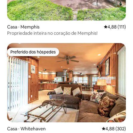
Casa ⋅ Memphis
4,88 de uma av
4,88 (111)
Propriedade inteira no coração de Memphis!
Preferido dos hóspedes
Preferido dos hóspedes
Casa ⋅ Whitehaven
4,88 de uma ava
4,88 (302)