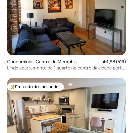
Condomínio ⋅ Centro de Memphis
4,98 de uma av
4,98 (519)
Lindo apartamento de 1 quarto no centro da cidade perto
de TUDO!
Preferido dos hóspedes
Entre os melhores preferidos dos hóspedes