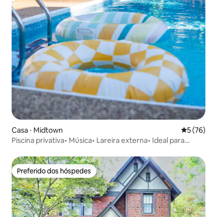
Casa ⋅ Midtown
5 de uma a
5 (76)
Piscina privativa• Música• Lareira externa• Ideal para
famílias
Preferido dos hóspedes
Preferido dos hóspedes