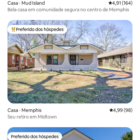
Casa ⋅ Mud Island
4,91 de uma av
4,91 (164)
Bela casa em comunidade segura no centro de Memphis
Preferido dos hóspedes
Entre os melhores preferidos dos hóspedes
Casa ⋅ Memphis
4,99 de uma av
4,99 (98)
Seu retiro em Midtown
Preferido dos hóspedes
Preferido dos hóspedes