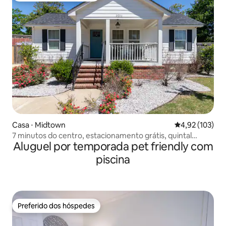
Casa ⋅ Midtown
4,92 de uma av
4,92 (103)
7 minutos do centro, estacionamento grátis, quintal
Aluguel por temporada pet friendly com
cercado, animais de estimação
piscina
Preferido dos hóspedes
Preferido dos hóspedes