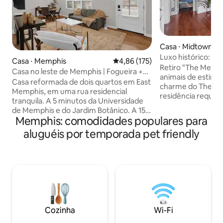
Casa ⋅ Midtown
Luxo histórico: lar
Casa ⋅ Memphis
4,86 de uma avaliação média de 
4,86 (175)
profissional, 10 lu
Retiro "The Memph
Casa no leste de Memphis | Fogueira +
animais de estima
quintal | Aceita animais de estimação
Casa reformada de dois quartos em East
charme do The M
Memphis, em uma rua residencial
residência requin
tranquila. A 5 minutos da Universidade
de Memphis. Delei
de Memphis e do Jardim Botânico. A 15
história, apresen
Memphis: comodidades populares para
minutos de Graceland. A 20 minutos da
original e acessór
Beale Street e do centro da cidade. O
aluguéis por temporada pet friendly
enquanto desfrut
destaque: um quintal totalmente
como uma cozinha
cercado com uma lareira externa,
luxuosa sala de ci
perfeito para animais de estimação e
poucos passos da 
churrascos noturnos. Dois quartos com
esta casa combina 
cama queen size, um futon para
com o toque mode
hóspedes adicionais e uma cozinha
inesquecível. Des
totalmente abastecida. Self check-in
cinema com nossa
com fechadura inteligente.
relaxe na área de e
Cozinha
Wi-Fi
Estacionamento coberto. Wi-Fi de alta