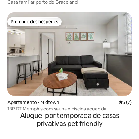
Casa familiar perto de Graceland
Preferido dos hóspedes
Preferido dos hóspedes
Apartamento ⋅ Midtown
5 de uma 
5 (7)
1BR DT Memphis com sauna e piscina aquecida
Aluguel por temporada de casas
privativas pet friendly