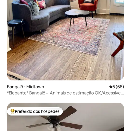
Bangalô ⋅ Midtown
5 de uma a
5 (68)
*Elegante* Bangalô ~ Animais de estimação OK/Acessível
a pé/2 banheiros/Pátios!
Preferido dos hóspedes
Entre os melhores preferidos dos hóspedes