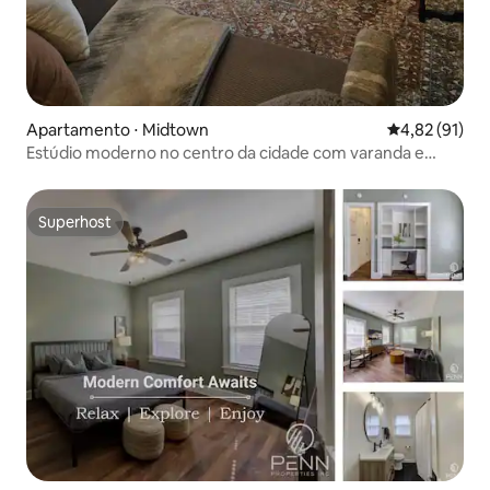
Apartamento ⋅ Midtown
4,82 de uma a
4,82 (91)
Estúdio moderno no centro da cidade com varanda e
estacionamento privativo
Superhost
Superhost