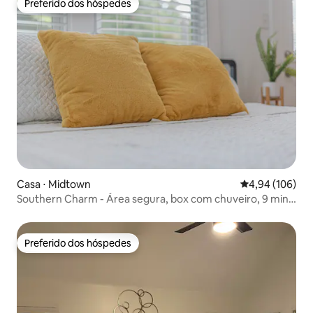
Preferido dos hóspedes
Preferido dos hóspedes
Casa ⋅ Midtown
4,94 de uma av
4,94 (106)
Southern Charm - Área segura, box com chuveiro, 9 min
de Beale
Preferido dos hóspedes
Preferido dos hóspedes