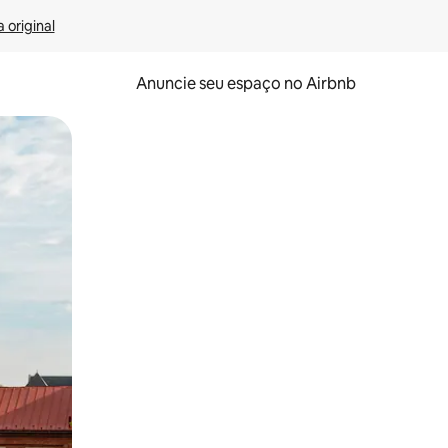
 original
Anuncie seu espaço no Airbnb
 deslizando o dedo na tela.