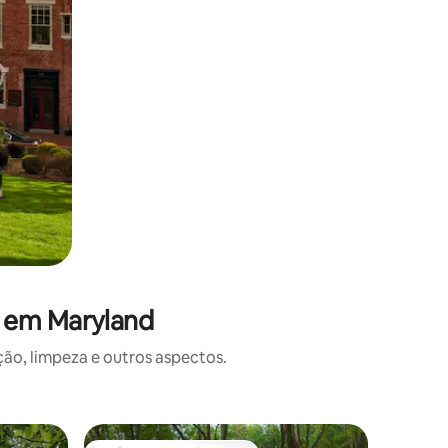
s em Maryland
o, limpeza e outros aspectos.
Casa na 