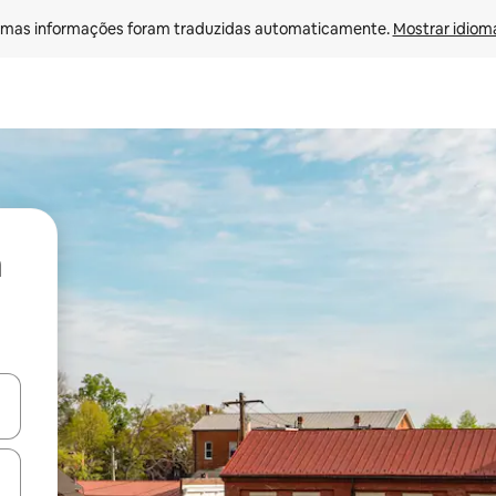
mas informações foram traduzidas automaticamente. 
Mostrar idioma
ore-os usando as seta para cima e para baixo do teclado ou tocando e