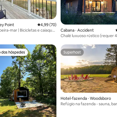
édia de 5, 106 avaliações
ey Point
4,99 de uma avaliação média de 5, 70 avalia
4,99 (70)
beira-mar | Bicicletas e caiaques
Cabana ⋅ Accident
 praia
Chalé luxuoso rústico (requer 
o dos hóspedes
Superhost
o dos hóspedes
Superhost
Hotel-fazenda ⋅ Woodsboro
Refúgio na fazenda - sauna, ba
hidromassagem, banho de imers
trilhas