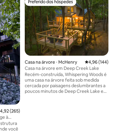
Preferido dos hóspedes
Prefe
Preferido dos hóspedes
Entre o
Vista aér
Situado n
resistent
santuário
Localiza
Deep Cre
nossa ca
perspect
circunda
ções
um ponto 
Casa na árvore ⋅ McHenry
4,96 de uma avaliação 
4,96 (144)
observar 
Relaxe n
Casa na árvore em Deep Creek Lake
desfrute 
Recém-construída, Whispering Woods é
é uma mi
uma casa na árvore feita sob medida
móveis de
cercada por paisagens deslumbrantes a
charme r
poucos minutos de Deep Creek Lake e
Wisp Resort. Nenhum detalhe foi
esquecido no interior espaçoso que inclui
2 quartos, 2 banheiros, uma cozinha
,92 de uma avaliação média de 5, 265 avaliações
4,92 (265)
totalmente equipada e uma área de
age à
estar com uma TV de 65”. O incrível
strutura
espaço de estar ao ar livre inclui decks
onde você
amplos, uma lareira externa e uma