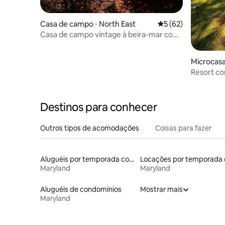
Casa de campo ⋅ North East
5 de uma avaliação 
5 (62)
Casa de campo vintage à beira-mar com
pôr do sol deslumbrante
Microcasa
Resort co
Destinos para conhecer
Outros tipos de acomodações
Coisas para fazer
Aluguéis por temporada com caiaque
Maryland
Maryland
Aluguéis de condomínios
Mostrar mais
Maryland