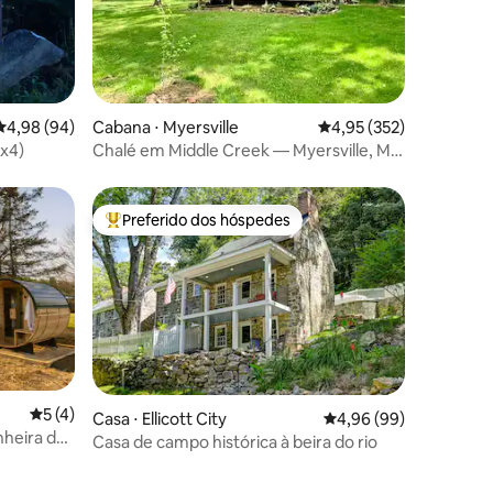
ções
4,98 de uma avaliação média de 5, 94 avaliações
4,98 (94)
Cabana ⋅ Myersville
4,95 de uma avaliação 
4,95 (352)
4x4)
Chalé em Middle Creek — Myersville, MD
— Middletown
Preferido dos hóspedes
Entre os melhores preferidos dos hóspedes
5 de uma avaliação média de 5, 4 avaliações
5 (4)
Casa ⋅ Ellicott City
4,96 de uma avaliação 
4,96 (99)
nheira de
Casa de campo histórica à beira do rio
ão fria,