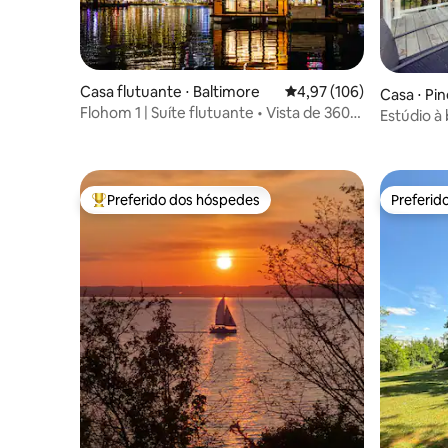
Casa flutuante ⋅ Baltimore
4,97 de uma avaliação m
4,97 (106)
Casa ⋅ Pin
Flohom 1 | Suíte flutuante • Vista de 360°
Estúdio à 
para a cidade
| Acesso à
Preferido dos hóspedes
Preferid
Entre os melhores preferidos dos hóspedes
Preferid