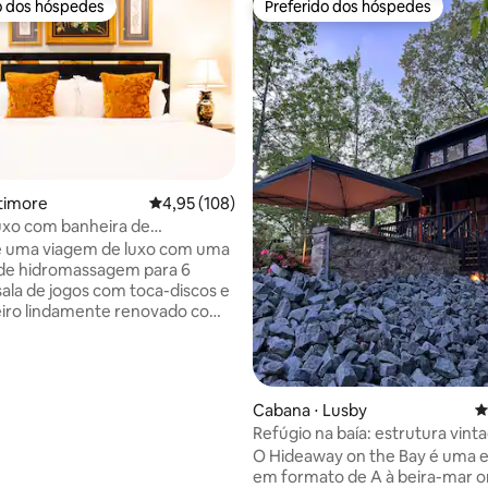
o dos hóspedes
Preferido dos hóspedes
o dos hóspedes
Preferido dos hóspedes
ltimore
4,95 de uma avaliação média de 5, 108 avalia
4,95 (108)
uxo com banheira de
édia de 5, 312 avaliações
agem, sala de pôquer e
e uma viagem de luxo com uma
amento
 de hidromassagem para 6
sala de jogos com toca-discos e
iro lindamente renovado com
eira de imersão independente.
a geminada opulentamente
 espaçosa e renovada está
 no coração de Fells Point, que
Cabana ⋅ Lusby
4
eguro. Arranjos para dormir
Refúgio na baía: estrutura vint
-Fi rápido de 1 GB, espaço de
beira-mar
O Hideaway on the Bay é uma e
xclusivo, 1 licença de
em formato de A à beira-mar 
mento na rua, Smart TV de