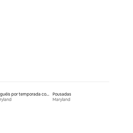
ções
Aluguéis por temporada com sauna
Pousadas
ryland
Maryland