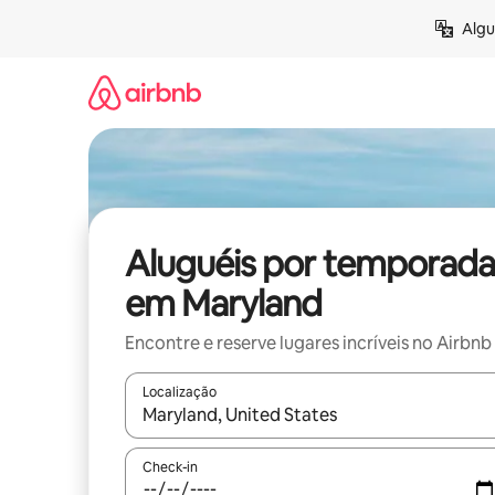
Pular
Algu
para
o
conteúdo
Aluguéis por temporada
em Maryland
Encontre e reserve lugares incríveis no Airbnb
Localização
Quando os resultados estiverem disponíveis, expl
Check-in