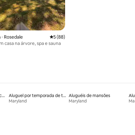
média de 5, 62 avaliações
 ⋅ Rosedale
5 de uma avaliação média de 5, 88 avalia
5 (88)
m casa na árvore, spa e sauna
Locações por temporada com piscina
Aluguel por temporada de trailers
Aluguéis de mansões
Maryland
Maryland
Ma