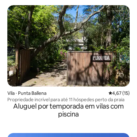
Vila ⋅ Punta Ballena
4,67 de uma a
4,67 (15)
Propriedade incrível para até 11 hóspedes perto da praia
Aluguel por temporada em vilas com
piscina