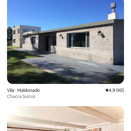
Vila ⋅ Maldonado
4,9 de uma a
4,9 (40)
Chacra Sulcos