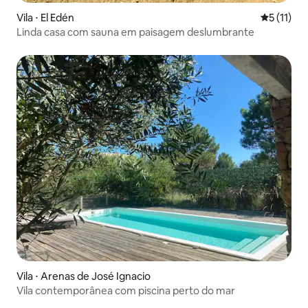
Vila ⋅ El Edén
5 de uma a
5 (11)
Linda casa com sauna em paisagem deslumbrante
Vila ⋅ Arenas de José Ignacio
Vila contemporânea com piscina perto do mar