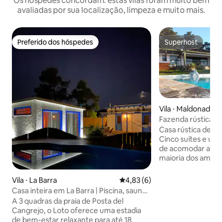
Os hóspedes concordam: estas vilas foram muito bem
avaliadas por sua localização, limpeza e muito mais.
Preferido dos hóspedes
Superhost
Preferido dos hóspedes
Superhost
Vila ⋅ Maldonado
Fazenda rústica 
mágico.
Casa rústica de 5
Cinco suítes e uma
de acomodar até 1
maioria dos ambie
condicionado (a el
separadamente) Cozinha em plano
Vila ⋅ La Barra
4,83 de uma avaliação média d
4,83 (6)
aberto, sala de es
Casa inteira em La Barra | Piscina, sauna |
salas de estar com
5 quartos
A 3 quadras da praia de Posta del
fogões a lenha e 
Cangrejo, o Loto oferece uma estadia
lado da piscina e 
de bem-estar relaxante para até 18