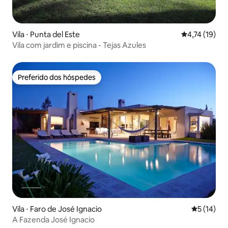
Vila ⋅ Punta del Este
4,74 de uma a
4,74 (19)
Vila com jardim e piscina - Tejas Azules
Preferido dos hóspedes
Preferido dos hóspedes
Vila ⋅ Faro de José Ignacio
5 de uma a
5 (14)
A Fazenda José Ignacio