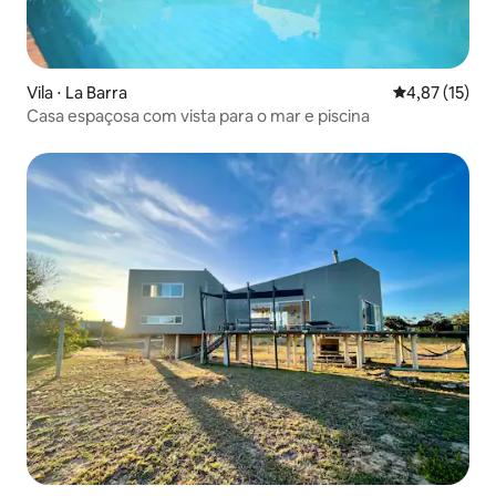
Vila ⋅ La Barra
4,87 de uma a
4,87 (15)
Casa espaçosa com vista para o mar e piscina