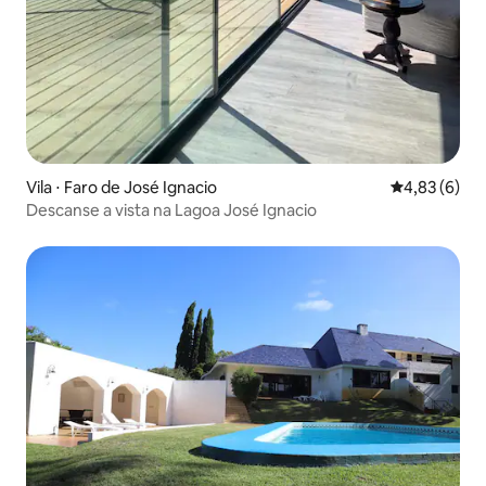
Vila ⋅ Faro de José Ignacio
4,83 de uma 
4,83 (6)
Descanse a vista na Lagoa José Ignacio