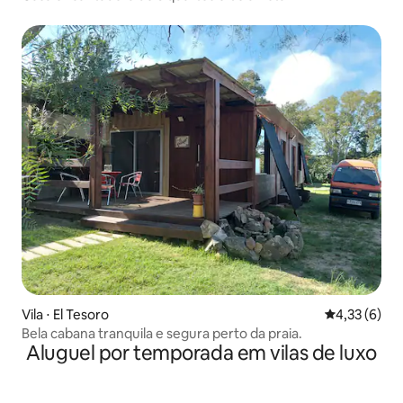
Vila ⋅ El Tesoro
4,33 de uma 
4,33 (6)
Bela cabana tranquila e segura perto da praia.
Aluguel por temporada em vilas de luxo