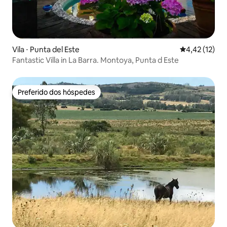
Vila ⋅ Punta del Este
4,42 de uma a
4,42 (12)
Fantastic Villa in La Barra. Montoya, Punta d Este
Preferido dos hóspedes
Preferido dos hóspedes