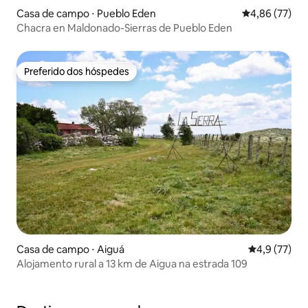
Casa de campo ⋅ Pueblo Eden
4,86 de uma a
4,86 (77)
Chacra en Maldonado-Sierras de Pueblo Eden
Preferido dos hóspedes
Preferido dos hóspedes
Casa de campo ⋅ Aiguá
4,9 de uma a
4,9 (77)
Alojamento rural a 13 km de Aigua na estrada 109