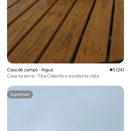
Casa de campo ⋅ Aiguá
5 de uma a
5 (24)
Casa na serra - Tina Caliente e excelente vista
Superhost
Superhost