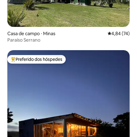
Casa de campo ⋅ Minas
4,84 de uma a
4,84 (74)
Paraíso Serrano
Preferido dos hóspedes
Entre os melhores preferidos dos hóspedes