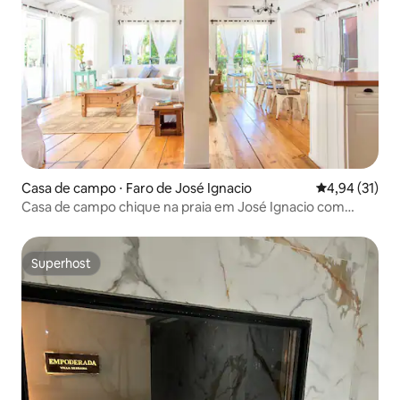
Casa de campo ⋅ Faro de José Ignacio
4,94 de uma a
4,94 (31)
Casa de campo chique na praia em José Ignacio com
piscina
Superhost
Superhost