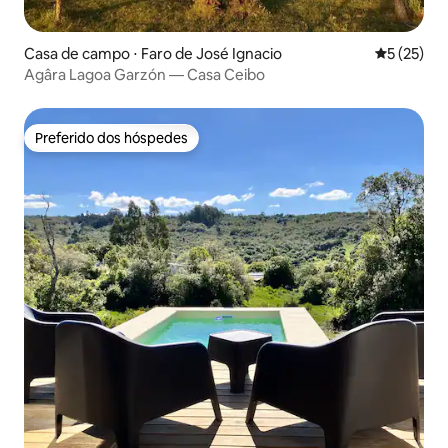
Casa de campo ⋅ Faro de José Ignacio
5 de uma a
5 (25)
Agâra Lagoa Garzón — Casa Ceibo
Preferido dos hóspedes
Preferido dos hóspedes