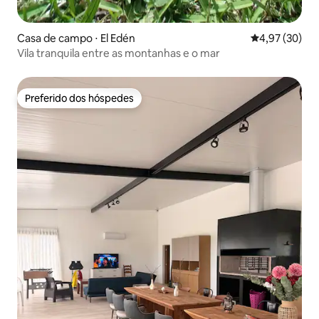
Casa de campo ⋅ El Edén
4,97 de uma a
4,97 (30)
Vila tranquila entre as montanhas e o mar
Preferido dos hóspedes
Preferido dos hóspedes