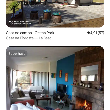
Casa de campo ⋅ Ocean Park
4,91 de uma a
4,91 (57)
Casa na Floresta — La Base
Superhost
Superhost