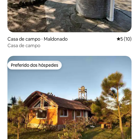
Casa de campo ⋅ Maldonado
5 de uma a
5 (10)
Casa de campo
Preferido dos hóspedes
Preferido dos hóspedes