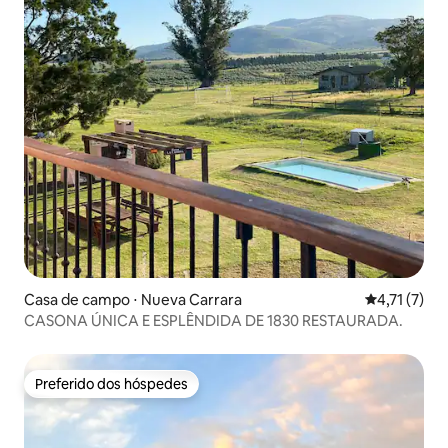
Casa de campo ⋅ Nueva Carrara
4,71 de uma 
4,71 (7)
CASONA ÚNICA E ESPLÊNDIDA DE 1830 RESTAURADA.
Preferido dos hóspedes
Preferido dos hóspedes