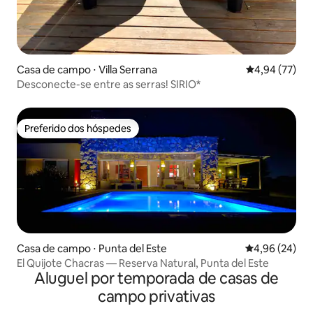
Casa de campo ⋅ Villa Serrana
4,94 de uma a
4,94 (77)
Desconecte-se entre as serras! SIRIO*
Preferido dos hóspedes
Preferido dos hóspedes
Casa de campo ⋅ Punta del Este
4,96 de uma a
4,96 (24)
El Quijote Chacras — Reserva Natural, Punta del Este
Aluguel por temporada de casas de
campo privativas