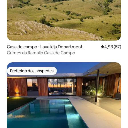
Casa de campo ⋅ Lavalleja Department
4,93 de uma a
4,93 (57)
Cumes da Ramallo Casa de Campo
Preferido dos hóspedes
Preferido dos hóspedes