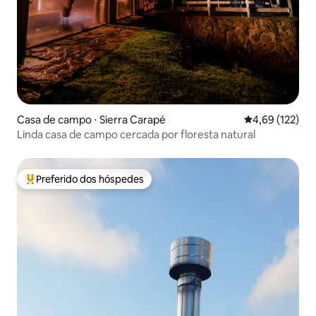
Casa de campo ⋅ Sierra Carapé
4,69 de uma av
4,69 (122)
Linda casa de campo cercada por floresta natural
Preferido dos hóspedes
Entre os melhores preferidos dos hóspedes