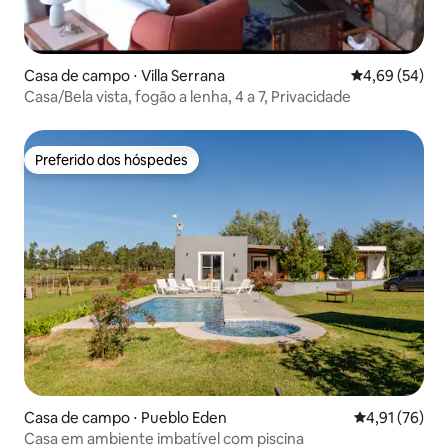
Casa de campo ⋅ Villa Serrana
4,69 de uma a
4,69 (54)
Casa/Bela vista, fogão a lenha, 4 a 7, Privacidade
Preferido dos hóspedes
Preferido dos hóspedes
Casa de campo ⋅ Pueblo Eden
4,91 de uma a
4,91 (76)
Casa em ambiente imbatível com piscina