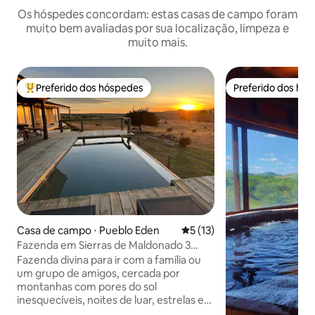
Os hóspedes concordam: estas casas de campo foram
muito bem avaliadas por sua localização, limpeza e
muito mais.
Preferido dos hóspedes
Preferido dos hó
Entre os melhores preferidos dos hóspedes
Preferido dos hó
Casa de campo ⋅ Pueblo Eden
5 de uma avaliação média de
5 (13)
Fazenda em Sierras de Maldonado 3
suítes/4 banheiros
Fazenda divina para ir com a família ou
um grupo de amigos, cercada por
montanhas com pores do sol
inesquecíveis, noites de luar, estrelas e
silêncio Você poderá observar os animais