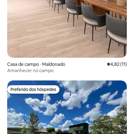
Casa de campo ⋅ Maldonado
4,82 de uma a
4,82 (11)
Amanhecer no campo
Preferido dos hóspedes
Preferido dos hóspedes