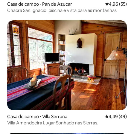
Casa de campo ⋅ Pan de Azucar
4,96 de uma a
4,96 (55)
Chacra San Ignacio: piscina e vista para as montanhas
Casa de campo ⋅ Villa Serrana
4,49 de uma a
4,49 (49)
Villa Amendoeira Lugar Sonhado nas Sierras.