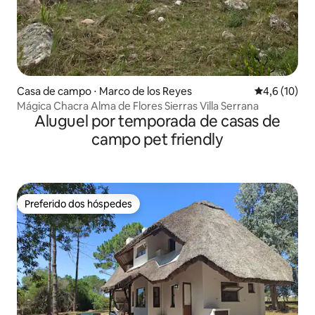
Casa de campo ⋅ Marco de los Reyes
4,6 de uma a
4,6 (10)
Mágica Chacra Alma de Flores Sierras Villa Serrana
Aluguel por temporada de casas de
campo pet friendly
Preferido dos hóspedes
Preferido dos hóspedes