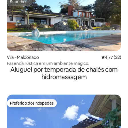
Superhost
Superhost
Vila ⋅ Maldonado
4,77 de uma a
4,77 (22)
Fazenda rústica em um ambiente mágico.
Aluguel por temporada de chalés com
hidromassagem
Preferido dos hóspedes
Preferido dos hóspedes