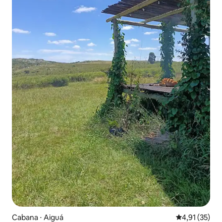
Cabana ⋅ Aiguá
4,91 de uma a
4,91 (35)