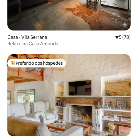
Casa ⋅ Villa Serrana
5 de uma a
5 (78)
Relaxe na Casa Amanda
Preferido dos hóspedes
Entre os melhores preferidos dos hóspedes