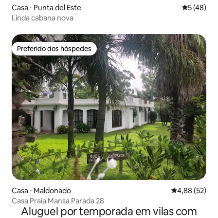
Casa ⋅ Punta del Este
5 de uma a
5 (48)
Linda cabana nova
Preferido dos hóspedes
Preferido dos hóspedes
Casa ⋅ Maldonado
4,88 de uma a
4,88 (52)
Casa Praia Mansa Parada 28
Aluguel por temporada em vilas com