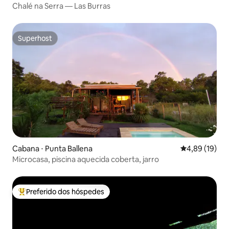
Chalé na Serra — Las Burras
Superhost
Superhost
Cabana ⋅ Punta Ballena
4,89 de uma a
4,89 (19)
Microcasa, piscina aquecida coberta, jarro
Preferido dos hóspedes
Entre os melhores preferidos dos hóspedes