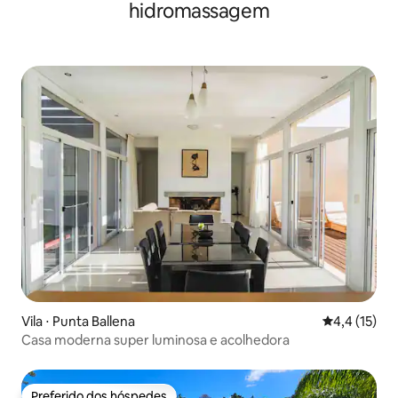
hidromassagem
Vila ⋅ Punta Ballena
4,4 de uma a
4,4 (15)
Casa moderna super luminosa e acolhedora
Preferido dos hóspedes