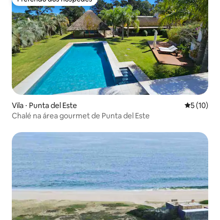
Preferido dos hóspedes
Vila ⋅ Punta del Este
5 de uma a
5 (10)
Chalé na área gourmet de Punta del Este