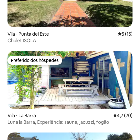
Vila ⋅ Punta del Este
5 de uma a
5 (15)
Chalet ISOLA
Preferido dos hóspedes
Preferido dos hóspedes
Vila ⋅ La Barra
4,7 de uma a
4,7 (70)
Luna la Barra, Experiência: sauna, jacuzzi, fogão