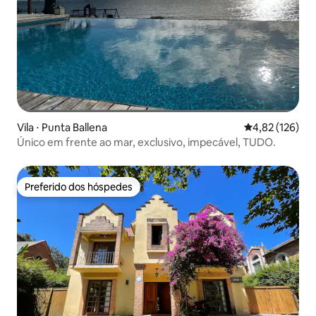
Vila ⋅ Punta Ballena
4,82 de uma av
4,82 (126)
Único em frente ao mar, exclusivo, impecável, TUDO.
Preferido dos hóspedes
Preferido dos hóspedes