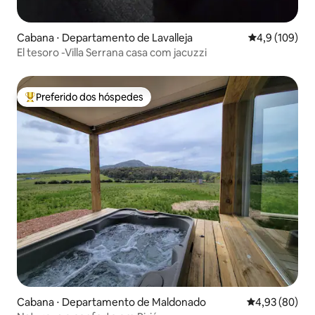
Cabana ⋅ Departamento de Lavalleja
4,9 de uma av
4,9 (109)
El tesoro -Villa Serrana casa com jacuzzi
Preferido dos hóspedes
Entre os melhores preferidos dos hóspedes
Cabana ⋅ Departamento de Maldonado
4,93 de uma a
4,93 (80)