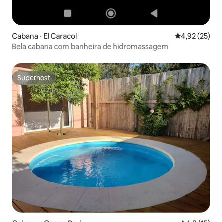
Cabana ⋅ El Caracol
4,92 de uma a
4,92 (25)
Bela cabana com banheira de hidromassagem
Superhost
Superhost