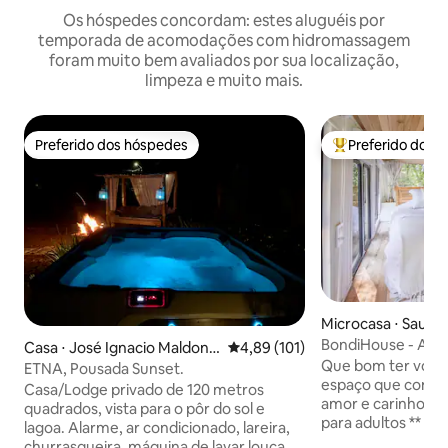
Os hóspedes concordam: estes aluguéis por
temporada de acomodações com hidromassagem
foram muito bem avaliados por sua localização,
limpeza e muito mais.
Preferido dos hóspedes
Preferido dos 
Preferido dos hóspedes
Entre os melhore
Microcasa ⋅ Sauce
uelo
BondiHouse - Aut
Casa ⋅ José Ignacio Maldona
4,89 de uma avaliação média de 
4,89 (101)
Que bom ter você
do
ETNA, Pousada Sunset.
espaço que const
Casa/Lodge privado de 120 metros
amor e carinho. ** Acomodação apenas
quadrados, vista para o pôr do sol e
para adultos ** Pe
lagoa. Alarme, ar condicionado, lareira,
românticas 😍 Esta pequena casa é ideal
churrasqueira, máquina de lavar louça,