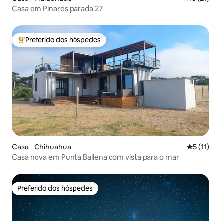
Casa em Pinares parada 27
Preferido dos hóspedes
Entre os melhores preferidos dos hóspedes
Casa ⋅ Chihuahua
5 de uma a
5 (11)
Casa nova em Punta Ballena com vista para o mar
Preferido dos hóspedes
Preferido dos hóspedes