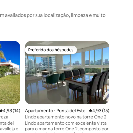
avaliados por sua localização, limpeza e muito
Apartame
Preferido dos hóspedes
Superho
Preferido dos hóspedes
Superho
io
Apartame
José Ign
No coraçã
metros d
exclusiv
Posada Pa
Graças à
ao ambie
encontra
descansar
inesquec
4,93 de uma avaliação média de 5, 14 avaliações
4,93 (14)
Apartamento ⋅ Punta del Este
4,93 de uma avaliação
4,93 (15)
privilegi
caminhada
reza
Lindo apartamento novo na torre One 2
relaxamen
unta del
Lindo apartamento com excelente vista
são apen
avalleja e
para o mar na torre One 2, composto por