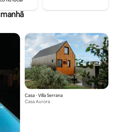
a manhã
ções
Casa ⋅ Villa Serrana
Casa Aurora