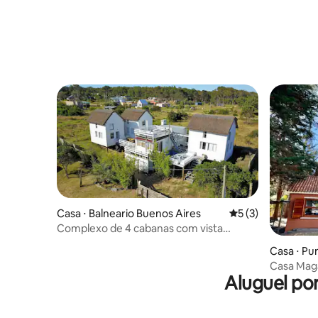
Casa ⋅ Balneario Buenos Aires
5 de uma avaliação
5 (3)
Complexo de 4 cabanas com vista
privativa para o mar e churrasqueira
Casa ⋅ Pu
interna
Casa Maga
Aluguel po