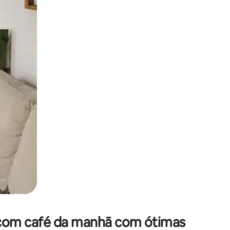
 deslizando o dedo na tela.
com café da manhã com ótimas