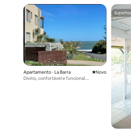
Superho
Superho
Apartamento ⋅ La Barra
Novo lugar para fic
Novo
Divino, confortável e funcional.
Apartamento em Montoya