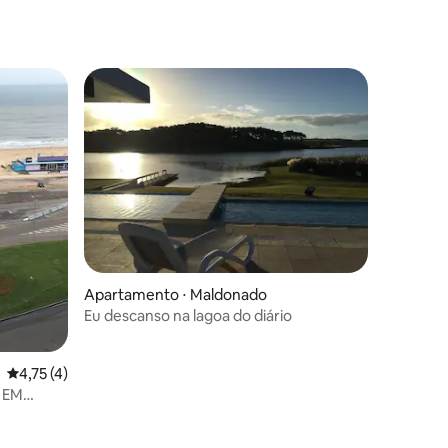
ções
Apartamento ⋅ Maldonado
Eu descanso na lagoa do diário
4,75 de uma avaliação média de 5, 4 avaliações
4,75 (4)
 EM