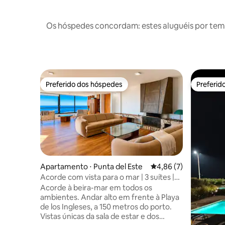
Os hóspedes concordam: estes aluguéis por tem
Preferido dos hóspedes
Preferid
Preferido dos hóspedes
Preferid
Apartamento ⋅ Punta del Este
4,86 de uma avaliação
4,86 (7)
Acorde com vista para o mar | 3 suítes |
Península
Acorde à beira-mar em todos os
ambientes. Andar alto em frente à Playa
de los Ingleses, a 150 metros do porto.
Vistas únicas da sala de estar e dos