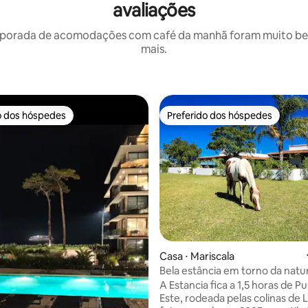
avaliações
porada de acomodações com café da manhã foram muito bem 
mais.
o dos hóspedes
Preferido dos hóspedes
o dos hóspedes
Preferido dos hóspedes
 média de 5, 7 avaliações
Casa ⋅ Mariscala
Bela estância em torno da natu
A Estancia fica a 1,5 horas de P
Este, rodeada pelas colinas de L