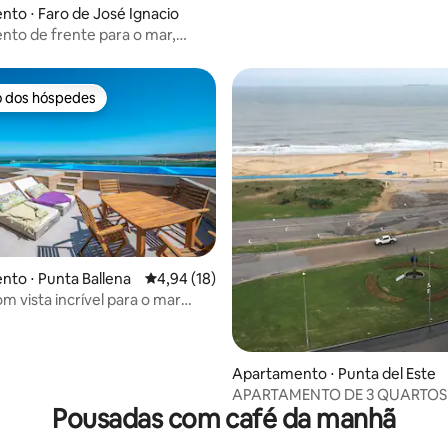
to ⋅ Faro de José Ignacio
to de frente para o mar,
radiso, José Ignacio
o dos hóspedes
o dos hóspedes
média de 5, 26 avaliações
to ⋅ Punta Ballena
4,94 de uma avaliação média de 5, 18 avalia
4,94 (18)
m vista incrível para o mar
 depptö
Apartamento ⋅ Punta del Este
APARTAMENTO DE 3 QUARTOS
Pousadas com café da manhã
PUNTA DEL ESTE