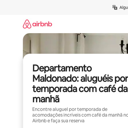
Pular
Algu
para
o
conteúdo
Departamento
Maldonado: aluguéis por
temporada com café da
manhã
Encontre aluguel por temporada de
acomodações incríveis com café da manhã n
Airbnb e faça sua reserva