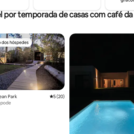
l por temporada de casas com café d
o dos hóspedes
o dos hóspedes
ean Park
5 de uma avaliação média de 5, 20 avalia
5 (20)
 pode