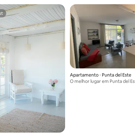
st
st
ar
Apartamento ⋅ Punta del Este
O melhor lugar em Punta del Es