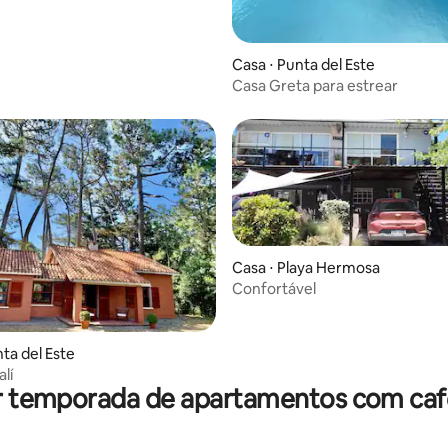
Casa ⋅ Punta del Este
Casa Greta para estrear
Casa ⋅ Playa Hermosa
Confortável
 média de 5, 3 avaliações
nta del Este
lí
r temporada de apartamentos com ca