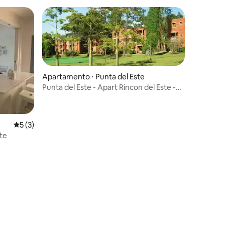
Apartamento ⋅ Punta del Este
Punta del Este - Apart Rincon del Este -
Janeiro
5 de uma avaliação média de 5, 3 avaliações
5 (3)
te