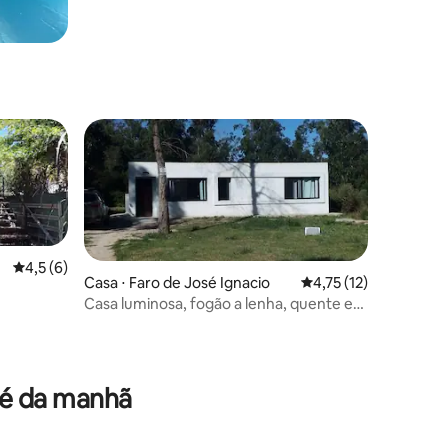
4,5 de uma avaliação média de 5, 6 avaliações
4,5 (6)
Casa ⋅ Faro de José Ignacio
4,75 de uma avaliação
4,75 (12)
Casa luminosa, fogão a lenha, quente e
cercada
fé da manhã