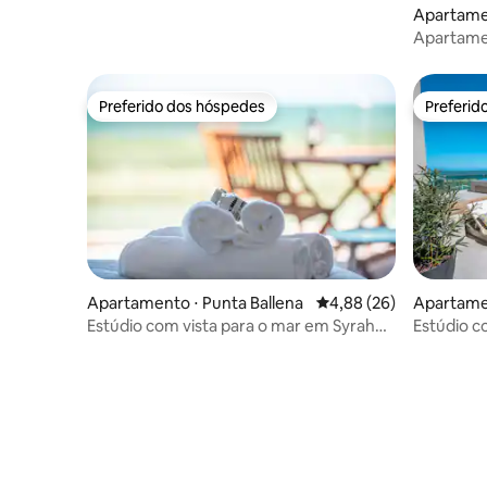
Apartamen
Apartamen
Posada Pa
Preferido dos hóspedes
Preferid
Preferido dos hóspedes
Preferid
Apartamento ⋅ Punta Ballena
4,88 de uma avaliação 
4,88 (26)
Apartamen
Estúdio com vista para o mar em Syrah
Estúdio co
Premium por depptö
SYRAH by