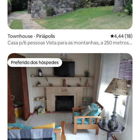
Townhouse ⋅ Piriápolis
4,44 de uma a
4,44 (18)
Casa p/6 pessoas Vista para as montanhas, a 250 metros
do mar
Preferido dos hóspedes
Preferido dos hóspedes