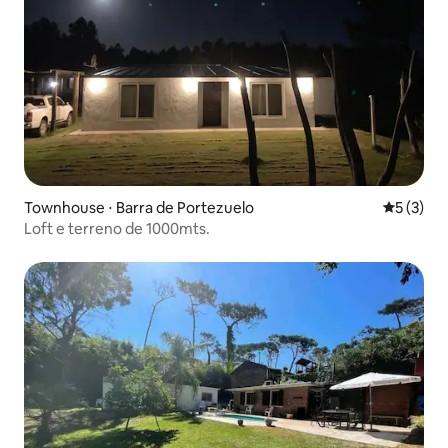
Townhouse ⋅ Barra de Portezuelo
5 de uma 
5 (3)
Loft e terreno de 1000mts.