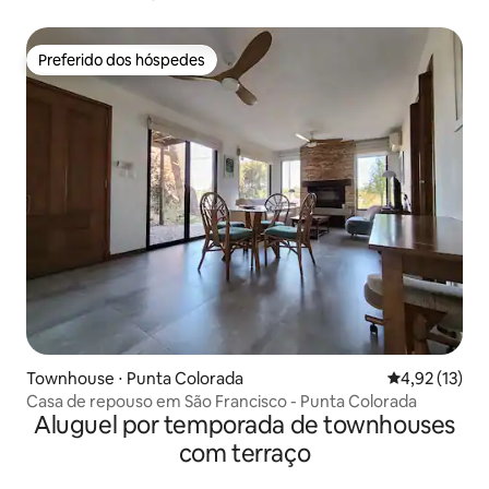
Preferido dos hóspedes
Preferido dos hóspedes
Townhouse ⋅ Punta Colorada
4,92 de uma a
4,92 (13)
Casa de repouso em São Francisco - Punta Colorada
Aluguel por temporada de townhouses
com terraço