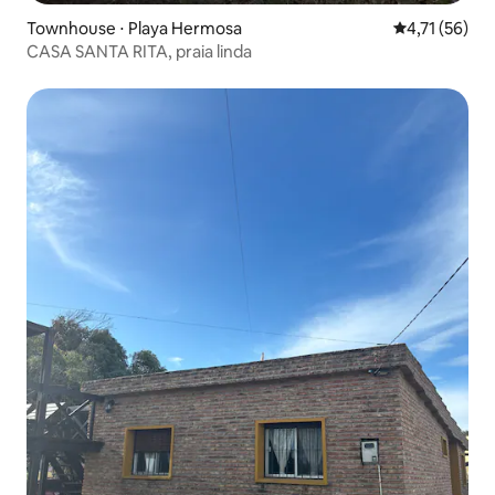
Townhouse ⋅ Playa Hermosa
4,71 de uma a
4,71 (56)
CASA SANTA RITA, praia linda