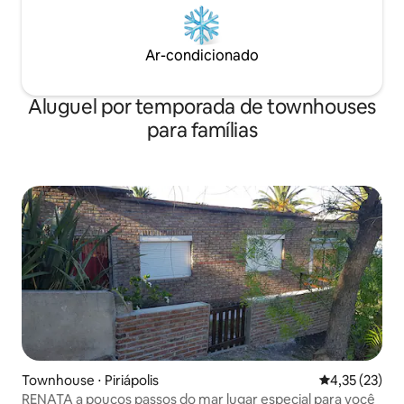
Ar-condicionado
Aluguel por temporada de townhouses
para famílias
Townhouse ⋅ Piriápolis
4,35 de uma a
4,35 (23)
RENATA a poucos passos do mar lugar especial para você