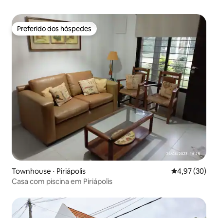
Preferido dos hóspedes
Preferido dos hóspedes
Townhouse ⋅ Piriápolis
4,97 de uma a
4,97 (30)
Casa com piscina em Piriápolis