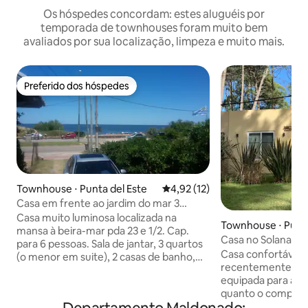
Os hóspedes concordam: estes aluguéis por
temporada de townhouses foram muito bem
avaliados por sua localização, limpeza e muito mais.
Preferido dos hóspedes
Preferido dos hóspedes
Townhouse ⋅ Punta del Este
4,92 de uma avaliação média de
4,92 (12)
Casa em frente ao jardim do mar 3
acomoda 2 banheiros Parriller
Casa muito luminosa localizada na
Townhouse ⋅ Punta
mansa à beira-mar pda 23 e 1/2. Cap.
Casa no Solanas V
para 6 pessoas. Sala de jantar, 3 quartos
Casa confortável 
(o menor em suite), 2 casas de banho,
recentemente ref
cozinha com saída para o pátio onde há
equipada para apro
um espaço muito acolhedor com
quanto o complexo
pérgola e conjunto de poltronas,
Punta del Este (cre