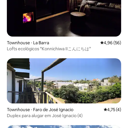
Townhouse ⋅ La Barra
4,96 de uma a
4,96 (56)
Lofts ecológicos “Konnichiwa IIこんにちは”
Townhouse ⋅ Faro de José Ignacio
4,75 de uma 
4,75 (4)
Duplex para alugar em José Ignacio (4)