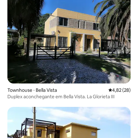
Townhouse ⋅ Bella Vista
4,82 de uma a
4,82 (28)
Duplex aconchegante em Bella Vista. La Glorieta III