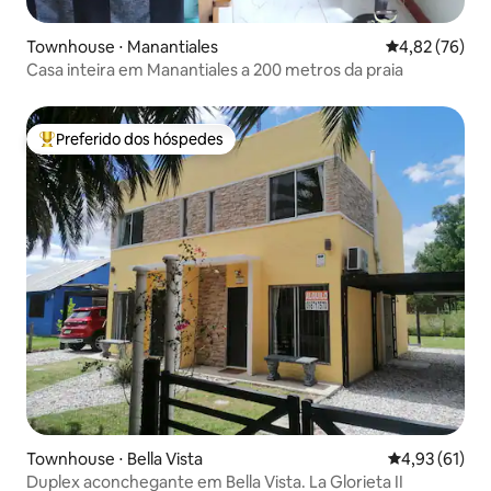
Townhouse ⋅ Manantiales
4,82 de uma a
4,82 (76)
Casa inteira em Manantiales a 200 metros da praia
Preferido dos hóspedes
Entre os melhores preferidos dos hóspedes
Townhouse ⋅ Bella Vista
4,93 de uma a
4,93 (61)
Duplex aconchegante em Bella Vista. La Glorieta II