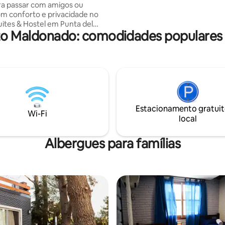
ara passar com amigos ou
Punta del Este. Reserve hoje e 
com conforto e privacidade no
uites & Hostel em Punta del
o Maldonado: comodidades populares 
uarto conta com três camas
, ar-condicionado, banheiro
e Wi-Fi gratuito. Perfeito para
 e relaxar após um dia nas
Playa Brava ou Playa Mansa.
 tranquilo e amigável
com TV a cabo e tudo o que
isa para uma excelente
Estacionamento gratuit
Estamos esperando por você
Wi-Fi
local
veitar!
Albergues para famílias