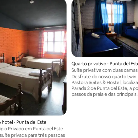
Quarto privativo ⋅ Punta del Est
Suíte privativa com duas camas
localização!
Desfrute do nosso quarto twin
Pastora Suites & Hostel, localiz
Parada 2 de Punta del Este, a p
passos da praia e das principais
Perfeito para duas pessoas, o 
possui duas camas de solteiro, 
condicionado, banheiro privativ
gratuito e TV a cabo. Aproveit
 hotel ⋅ Punta del Este
áreas comuns, com mesa de pi
iplo Privado em Punta del Este
sinuca e bar. A combinação idea
 suíte privada para três pessoas
conforto e localização para exp