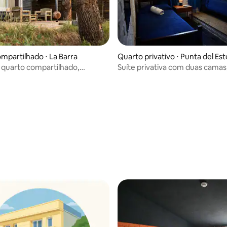
mpartilhado ⋅ La Barra
Quarto privativo ⋅ Punta del Est
 média de 5, 5 avaliações
quarto compartilhado,
Suíte privativa com duas camas
privativo externo e café da
localização!