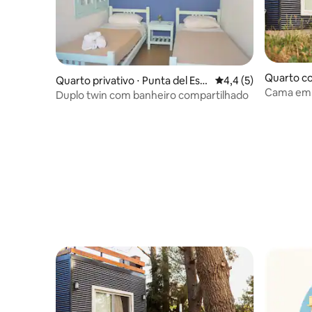
Quarto co
Quarto privativo ⋅ Punta del Est
4,4 de uma avaliação
4,4 (5)
Cama em 
e
Duplo twin com banheiro compartilhado
banheiro 
manhã