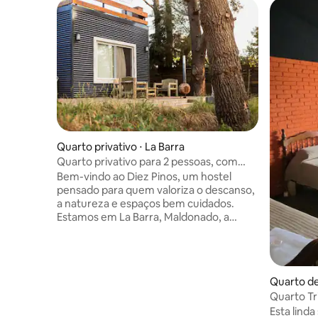
Quarto privativo ⋅ La Barra
Quarto privativo para 2 pessoas, com
banheiro privativo e café da manhã
Bem-vindo ao Diez Pinos, um hostel
pensado para quem valoriza o descanso,
a natureza e espaços bem cuidados.
Estamos em La Barra, Maldonado, a
poucos minutos do mar e cercados por
pinheiros. Nossos quartos são
preparados com camas confortáveis,
chuveiros espaçosos e tudo o que você
Quarto de
precisa para uma estadia confortável.
Quarto Tr
Nosso café da manhã caseiro espera por
Esta linda
você todas as manhãs. Nós mesmos