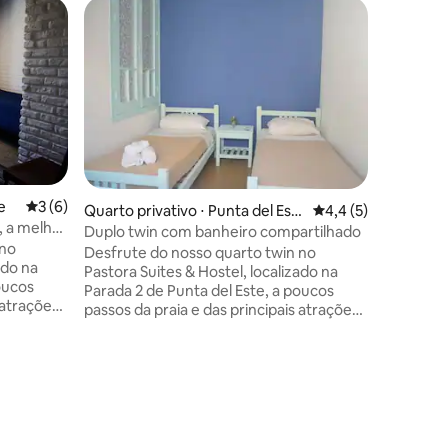
e
3 de uma avaliação média de 5, 6 avaliações
3 (6)
Quarto privativo ⋅ Punta del Est
4,4 de uma avaliaçã
4,4 (5)
, a melhor
e
Duplo twin com banheiro compartilhado
 no
Desfrute do nosso quarto twin no
ado na
Pastora Suites & Hostel, localizado na
oucos
Parada 2 de Punta del Este, a poucos
 atrações.
passos da praia e das principais atrações.
quarto
Perfeito para duas pessoas, o quarto
ar-
possui duas camas de solteiro, ar-
o, Wi-Fi
condicionado, Wi-Fi gratuito e TV a cabo.
e nossas
Aproveite nossas áreas comuns, com
Quarto p
ng pong,
mesa de ping pong, sinuca e bar. A
Morena
l de
combinação ideal de conforto e
Relaxe co
lorar
localização para explorar Punta del Este.