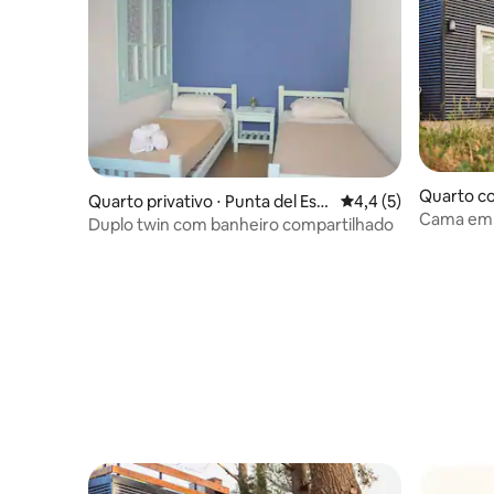
Quarto co
Quarto privativo ⋅ Punta del Est
4,4 de uma avaliação
4,4 (5)
Cama em 
e
Duplo twin com banheiro compartilhado
banheiro 
manhã