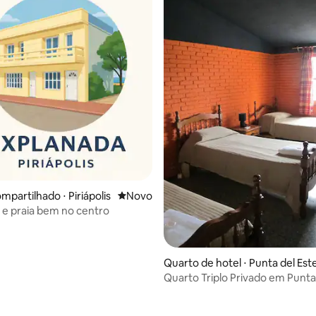
mpartilhado ⋅ Piriápolis
Novo lugar para ficar
Novo
e praia bem no centro
Quarto de hotel ⋅ Punta del Est
Quarto Triplo Privado em Punta