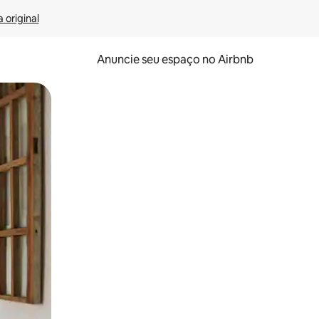
 original
Anuncie seu espaço no Airbnb
 deslizando o dedo na tela.