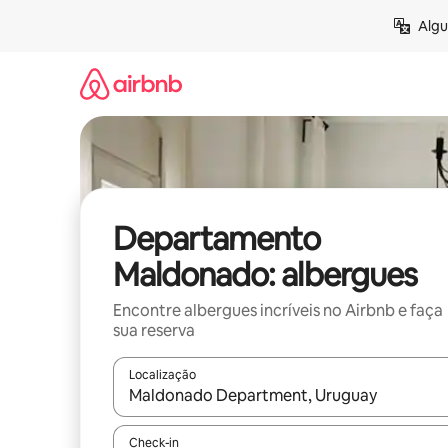
Pular
Algu
para
o
conteúdo
Departamento
Maldonado: albergues
Encontre albergues incríveis no Airbnb e faça
sua reserva
Localização
Quando os resultados estiverem disponíveis, expl
Check-in