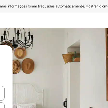
mas informações foram traduzidas automaticamente. 
Mostrar idioma
ore-os usando as seta para cima e para baixo do teclado ou tocando e