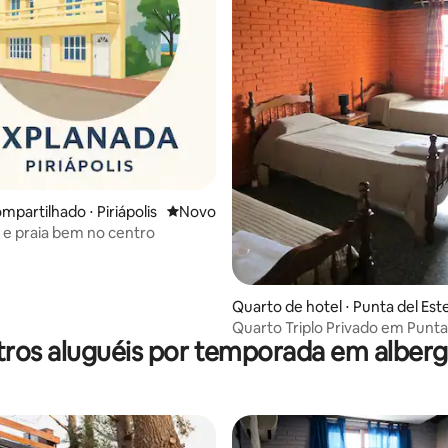
mpartilhado ⋅ Piriápolis
Novo lugar para ficar
Novo
e praia bem no centro
Quarto de hotel ⋅ Punta del Est
Quarto Triplo Privado em Punta
ros aluguéis por temporada em alber