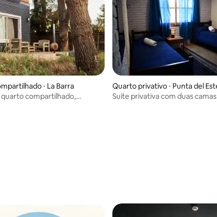
mpartilhado ⋅ La Barra
Quarto privativo ⋅ Punta del Est
 média de 5, 5 avaliações
quarto compartilhado,
Suíte privativa com duas camas
privativo externo e café da
localização!