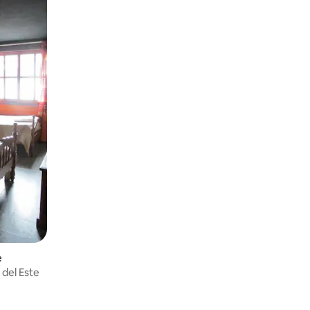
e
 del Este