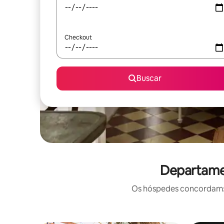
Checkout
Buscar
Departame
Os hóspedes concordam: e