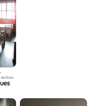
e
 del Este
gues