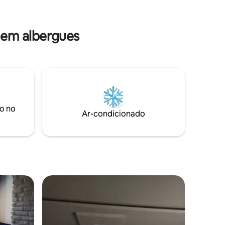
onde a tr
aproveite!
Reserve hoje e aproveite!
oferecem
comparti
em albergues
o no
Ar-condicionado