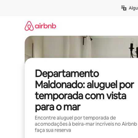
Pular
Algu
para
o
conteúdo
Departamento
Maldonado: aluguel por
temporada com vista
para o mar
Encontre aluguel por temporada de
acomodações à beira-mar incríveis no Airbnb
faça sua reserva