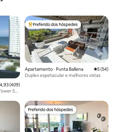
Preferido dos hóspedes
os hóspedes
Entre os melhores preferidos dos hóspedes
Apartamento ⋅ Punta Ballena
5 de uma avaliação
5 (54)
Duplex espetacular e melhores vistas
ções
,93 de uma avaliação média de 5, 409 avaliações
4,93 (409)
Tower Spa
Preferido dos hóspedes
Preferido dos hóspedes