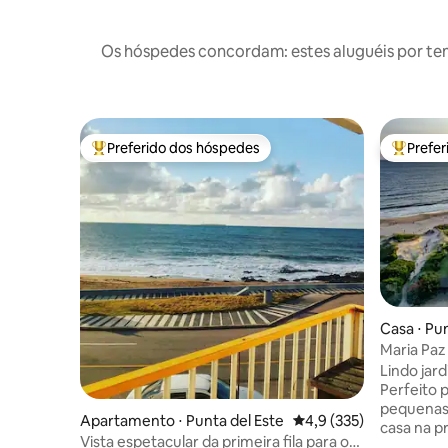
Os hóspedes concordam: estes aluguéis por te
Preferido dos hóspedes
Prefe
Entre os melhores preferidos dos hóspedes
Entre os
Casa ⋅ Pu
Maria Paz
Lindo jard
Perfeito 
pequenas. Bai
Apartamento ⋅ Punta del Este
4,9 de uma avaliação m
4,9 (335)
casa na pr
Vista espetacular da primeira fila para o
metros da