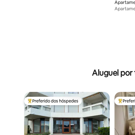
Apartamen
Apartamen
Punta del
Aluguel por
Preferido dos hóspedes
Prefe
Entre os melhores preferidos dos hóspedes
Entre os