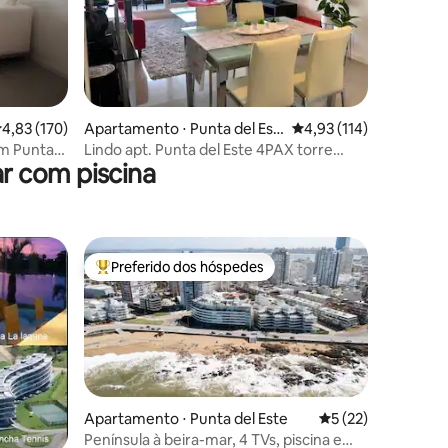
ções
,83 de uma avaliação média de 5, 170 avaliações
4,83 (170)
Apartamento ⋅ Punta del Est
4,93 de uma avaliação 
4,93 (114)
e
m Punta
Lindo apt. Punta del Este 4PAX torre
r com piscina
ONE2 Brava
Preferido dos hóspedes
os hóspedes
Entre os melhores preferidos dos hóspedes
Apartamento ⋅ Punta del Este
5 de uma avaliação
5 (22)
Península à beira-mar, 4 TVs, piscina e