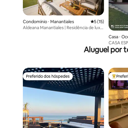
Condomínio ⋅ Manantiales
5 de uma avaliação 
5 (15)
Aldeana Manantiales | Residência de luxo
frente ao mar
Casa ⋅ Oc
CASA ES
Aluguel por 
MAR
Preferido dos hóspedes
Prefe
Preferido dos hóspedes
Entre os