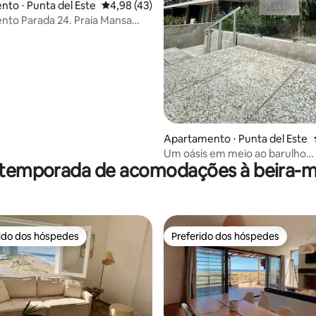
to ⋅ Punta del Este
4,98 de uma avaliação média de 5, 43 avalia
4,98 (43)
to Parada 24. Praia Mansa
 Este
Apartamento ⋅ Punta del Este
Um oásis em meio ao barulho
 temporada de acomodações à beira-ma
Apartamento com garagem
rido dos hóspedes
Preferido dos hóspedes
 melhores preferidos dos hóspedes
Preferido dos hóspedes