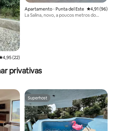
ções
Apartamento ⋅ Punta del Este
4,91 de uma avaliação
4,91 (96)
La Salina, novo, a poucos metros do
Porto Excelente
4,95 de uma avaliação média de 5, 22 avaliações
4,95 (22)
r privativas
Superhost
Superhost