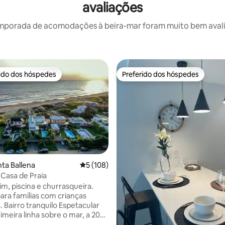
avaliações
mporada de acomodações à beira-mar foram muito bem avaliad
rido dos hóspedes
Preferido dos hóspedes
 melhores preferidos dos hóspedes
Preferido dos hóspedes
nta Ballena
5 de uma avaliação média de 5, 108 avalia
5 (108)
 Casa de Praia
im, piscina e churrasqueira.
para famílias com crianças
rro tranquilo Espetacular
édia de 5, 335 avaliações
imeira linha sobre o mar, a 20
 praia. Acomoda até 13