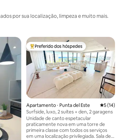
os por sua localização, limpeza e muito mais.
Condomín
Preferido dos hóspedes
Preferi
Entre os melhores preferidos dos hóspedes
Preferi
Mar aos s
Apartame
quartos, 
suite) p
em uma d
Este. Su
vista par
e mesa s
avenida 
ções
e chegar
Apartamento ⋅ Punta del Este
5 de uma avaliação
5 (14)
privilegi
Surfside, luxo, 2 suítes + den, 2 garagens
300 m da 
Unidade de canto espetacular
marina e 
praticamente nova em uma torre de
e lojas
primeira classe com todos os serviços
em uma localização privilegiada. Sala de