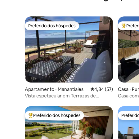
Preferido dos hóspedes
Prefe
Preferido dos hóspedes
Entre os
Apartamento ⋅ Manantiales
4,84 de uma avaliação 
4,84 (57)
Casa ⋅ Pu
Vista espetacular em Terrazas de
Casa com 
Manantiales
aquecida
Preferido dos hóspedes
Preferid
Entre os melhores preferidos dos hóspedes
Preferid