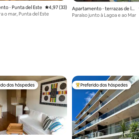
to ⋅ Punta del Este
4,97 de uma avaliação média de 5, 33 avalia
4,97 (33)
Apartamento ⋅ terrazas de la l
ra o mar, Punta del Este
aguna
Paraíso junto à Lagoa e ao Mar
média de 5, 12 avaliações
rido dos hóspedes
Preferido dos hóspedes
 melhores preferidos dos hóspedes
Entre os melhores preferidos d
 média de 5, 8 avaliações