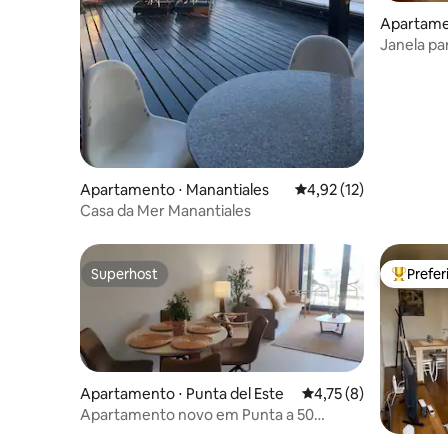
Apartamen
Janela pa
Apartamento ⋅ Manantiales
4,92 de uma avaliação 
4,92 (12)
Casa da Mer Manantiales
Superhost
Prefe
Superhost
Entre os
Apartamento ⋅ Punta del Este
4,75 de uma avaliação
4,75 (8)
Apartamento novo em Punta a 50
metros do mar