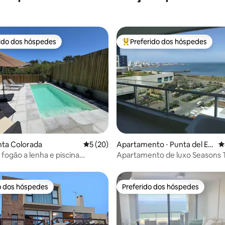
rido dos hóspedes
Preferido dos hóspedes
 melhores preferidos dos hóspedes
Entre os melhores preferidos d
média de 5, 57 avaliações
nta Colorada
5 de uma avaliação média de 5, 20 avalia
5 (20)
Apartamento ⋅ Punta del Est
4
e
fogão a lenha e piscina
Apartamento de luxo Seasons 
Punta del Este
o dos hóspedes
Preferido dos hóspedes
o dos hóspedes
Preferido dos hóspedes