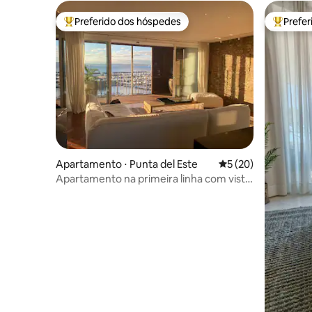
Preferido dos hóspedes
Prefe
Entre os melhores preferidos dos hóspedes
Entre os
Apartamento ⋅ Punta del Este
5 de uma avaliação 
5 (20)
Apartamento na primeira linha com vista
para o porto