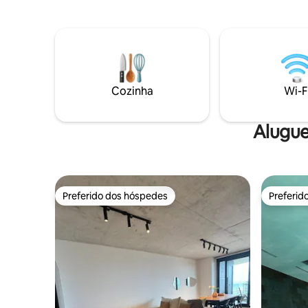
melhor da
comodidades de alta categoria como
limpeza d
piscina interna e externa, sauna,
serviço. S
academia, business lounge e recepção
horas ante
24 horas. Ideal para relaxar e desfrutar
limpeza d
de Punta del Este durante todo o ano ou
cozinha, c
combinar descanso e trabalho, pois
conta com uma conexão rápida à
Cozinha
Wi-F
Internet (200 Mbps).
Alugue
Preferido dos hóspedes
Preferid
Preferido dos hóspedes
Preferid