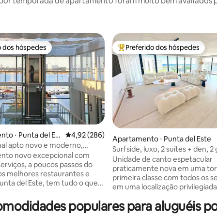
por temporada de apartamento foram muito bem avaliados por
o dos hóspedes
Preferido dos hóspedes
o dos hóspedes
Entre os melhores preferidos d
to ⋅ Punta del Est
4,92 de uma avaliação média de 5, 286 avalia
4,92 (286)
Apartamento ⋅ Punta del Este
al apto novo e moderno,
édia de 5, 123 avaliações
Surfside, luxo, 2 suítes + den, 
 porto
nto novo excepcional com
Unidade de canto espetacular
serviços, a poucos passos do
praticamente nova em uma tor
os melhores restaurantes e
primeira classe com todos os s
unta del Este, tem tudo o que
em uma localização privilegiada. Sala 
isa para uma estadia agradável,
estar moderna e espaçosa com
 moderna e funcional; muito
modidades populares para aluguéis p
integrada. Varanda em forma de L ao
raia Inglesa e do Farol. O
redor do apartamento. 2 suíte