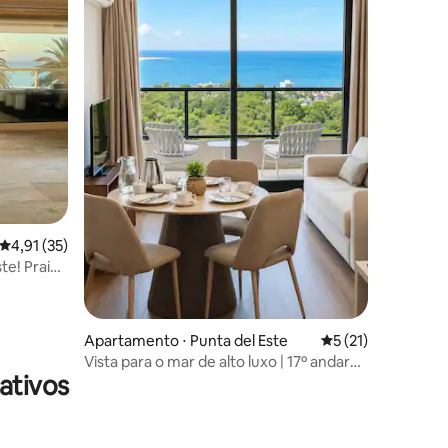
ções
4,91 de uma avaliação média de 5, 35 avaliações
4,91 (35)
te! Praia
Apartamento ⋅ Punta del Este
5 de uma avaliação
5 (21)
Vista para o mar de alto luxo | 17º andar
ativos
da Seagarden Tower