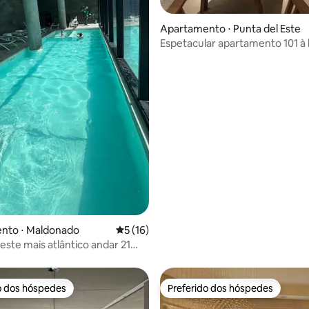
Apartamento ⋅ Punta del Este
Espetacular apartamento 101 à
média de 5, 21 avaliações
nto ⋅ Maldonado
5 de uma avaliação média de 5, 16 avalia
5 (16)
este mais atlântico andar 21
sa
o dos hóspedes
Preferido dos hóspedes
o dos hóspedes
Preferido dos hóspedes