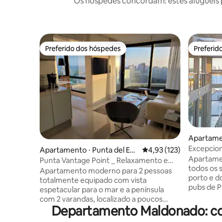
Os hóspedes concordam: estes aluguéis 
Preferido dos hóspedes
Preferid
Preferido dos hóspedes
Preferid
Apartamen
e
Excepcion
Apartamento ⋅ Punta del Est
4,93 de uma avaliação m
4,93 (123)
passos do
Apartame
e
Punta Vantage Point _ Relaxamento e
todos os 
Praia
Apartamento moderno para 2 pessoas
porto e d
totalmente equipado com vista
pubs de P
espetacular para o mar e a península
você prec
com 2 varandas, localizado a poucos
decoração
Departamento Maldonado: co
quarteirões do centro e das praias Mansa
perto da P
e Brava. Inclui o uso de garagem própria,