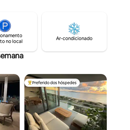
campo de futebol com grama sintética,
huveiro +
microcinema, sala para crianças,
stiário,
adolescentes e adultos, garagem
ro e
fechada própria, recepção 24 horas,
a de porta
lavanderia, etc. O hóspede pode
lavar
escolher uma cama king size ou 2
ndividuais
ionamento
sommiers separados
Ar-condicionado
to no local
 semana
Preferido dos hóspedes
os hóspedes
Entre os melhores preferidos dos hóspedes