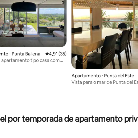
to ⋅ Punta Ballena
4,91 de uma avaliação média de 5, 35 avalia
4,91 (35)
 apartamento tipo casa com
 o jardim e para o mar
Apartamento ⋅ Punta del Este
Vista para o mar de Punta del Es
Mansa. Porto.
média de 5, 52 avaliações
el por temporada de apartamento priv