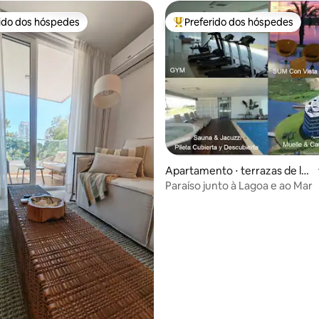
rido dos hóspedes
Preferido dos hóspedes
 melhores preferidos dos hóspedes
Entre os melhores preferidos d
média de 5, 20 avaliações
Apartamento ⋅ terrazas de la l
aguna
Paraíso junto à Lagoa e ao Mar