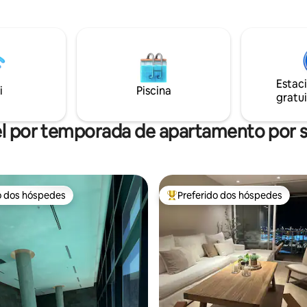
 Península. Há um serviço de
+ banheiro de hóspedes com c
iário a um custo de US$ 11 por
mesa. A suíte master tem um ve
olicite-o ao reservar ou 24
banheiro com pia dupla, chuvei
s de precisar. Não inclui
banheira. A/C Central Geladeir
e pratos ou utensílios de
dupla com painéis. Máquina de 
omo panelas, frigideiras, etc.
louça com painéis. 2 garagens i
Estac
i
Piscina
gratui
l por temporada de apartamento por
o dos hóspedes
Preferido dos hóspedes
o dos hóspedes
Entre os melhores preferidos d