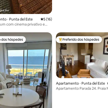
to ⋅ Punta del Este
5 de uma avaliação média de 5, 16 avalia
5 (16)
um com cinema privativo e
ão top View2
o dos hóspedes
Preferido dos hóspedes
o dos hóspedes
Entre os melhores preferidos d
Apartamento ⋅ Punta del Este
Apartamento Parada 24. Praia
Punta del Este