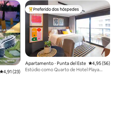
Preferido dos hóspedes
os hóspedes
Entre os melhores preferidos dos hóspedes
Apartamento ⋅ Punta del Este
4,95 de uma avaliação
4,95 (56)
Estúdio como Quarto de Hotel Playa
4,91 de uma avaliação média de 5, 23 avaliações
4,91 (23)
Mansa 4º Andar