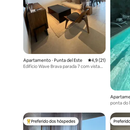
Apartamento ⋅ Punta del Este
4,9 de uma avaliação 
4,9 (21)
Edifício Wave Brava parada 7 com vista
para o mar
Apartame
ponta do l
vista man
Preferido dos hóspedes
Preferid
Entre os melhores preferidos dos hóspedes
Preferid