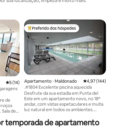
 sua localização, limpeza e muito mais.
Apartame
Preferido dos hóspedes
Prefe
os hóspedes
Entre os melhores preferidos dos hóspedes
Entre o
e
16º andar
Este
Desfrute
16º anda
del Este.
externa,
de jogos 
campo de
basquete,
uso comum. O apartament
ções
Apartamento ⋅ Maldonado
4,97 de uma avaliação 
4,97 (144)
garagem 
5 de uma avaliação média de 5, 14 avaliações
5 (14)
.#1804 Excelente piscina aquecida
todos os 
2 garagens
de cozinh
Desfrute da sua estadia em Punta del
tudo o q
Este em um apartamento novo, no 18º
re de
estadia 
andar, com vistas espetaculares e muita
erviços
luz natural em todos os ambientes.
de
Edifício muito bem localizado, com
 cozinha
excelentes serviços: piscina aquecida,
or temporada de apartamento
piscina aberta, academia, churrasqueira,
s grandes