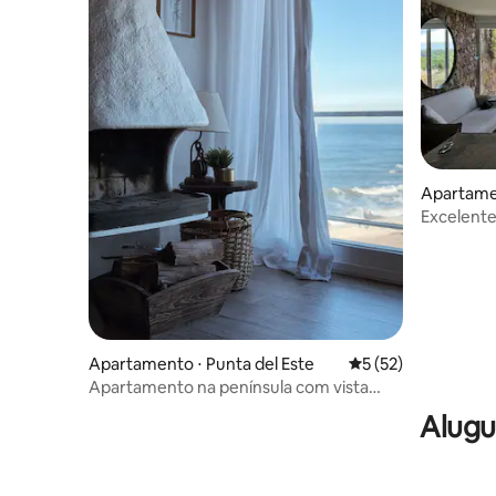
Apartamen
Excelente
vista para
Apartamento ⋅ Punta del Este
5 de uma avaliação 
5 (52)
Apartamento na península com vista
incrível para o mar
Alugu