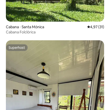
Cabana ⋅ Santa Mónica
4,97 de uma a
4,97 (31)
Cabana Folclórica
Superhost
Superhost