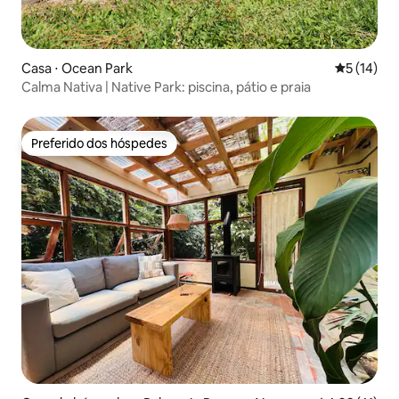
Casa ⋅ Ocean Park
5 de uma a
5 (14)
Calma Nativa | Native Park: piscina, pátio e praia
Preferido dos hóspedes
Preferido dos hóspedes