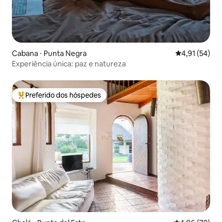
Cabana ⋅ Punta Negra
4,91 de uma a
4,91 (54)
Experiência única: paz e natureza
Preferido dos hóspedes
Entre os melhores preferidos dos hóspedes