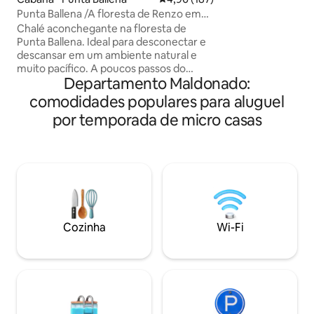
desconectar, desf
Punta Ballena /A floresta de Renzo em
paisagens mais bon
Lussich
Chalé aconchegante na floresta de
campo e sua fauna nativa. 
Punta Ballena. Ideal para desconectar e
tudo o que você p
descansar em um ambiente natural e
estadia completa. A casa fica muito
muito pacífico. A poucos passos do
perto de uma fábr
Departamento Maldonado:
Arboretum Lussich, ideal para
Senderos — e você
caminhadas, passeios e desfrutar de um
comodidades populares para aluguel
para ter na gelade
café com um delicioso bolo de La Checa.
por temporada de micro casas
A poucos minutos das praias de Solanas,
Tío Tom, Las Grutas, Chihuahua. Temos
um conjunto de espreguiçadeiras e
guarda-sol com proteção UV. No
inverno, esperamos por você com o
fogo aceso. A casa está totalmente
equipada para que você se sinta
confortável como em casa.
Cozinha
Wi-Fi