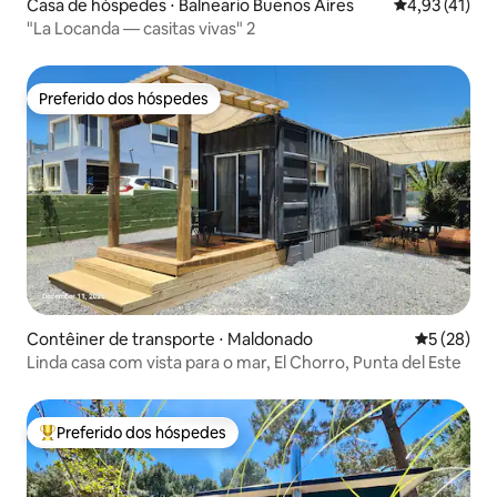
Casa de hóspedes ⋅ Balneario Buenos Aires
4,93 de uma a
4,93 (41)
"La Locanda — casitas vivas" 2
Preferido dos hóspedes
Preferido dos hóspedes
Contêiner de transporte ⋅ Maldonado
5 de uma a
5 (28)
Linda casa com vista para o mar, El Chorro, Punta del Este
Preferido dos hóspedes
Entre os melhores preferidos dos hóspedes