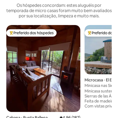
Os hóspedes concordam: estes aluguéis por
temporada de micro casas foram muito bem avaliados
por sua localização, limpeza e muito mais.
Preferido dos hóspedes
Preferido dos 
Entre os melhores preferidos dos hóspedes
Entre os melhore
Microcasa ⋅ El Edé
Minicasa nas Sierr
Minicasa sustentá
Sierras de las Áni
Feita de madeira 
Com vistas privileg
isolada e muito tran
oportunidade perf
Cabana ⋅ Punta Ballena
4,96 de uma avaliação média de 
4,96 (187)