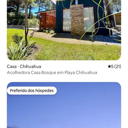
Casa ⋅ Chihuahua
5 de uma a
5 (21)
Acolhedora Casa Bosque em Playa Chihuahua
Preferido dos hóspedes
Preferido dos hóspedes