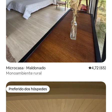
Microcasa ⋅ Maldonado
4,72 de uma a
4,72 (65)
Monoambiente rural
Preferido dos hóspedes
Preferido dos hóspedes