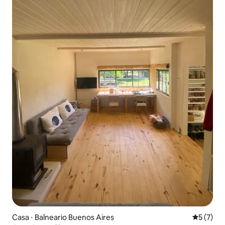
Casa ⋅ Balneario Buenos Aires
5 de uma 
5 (7)