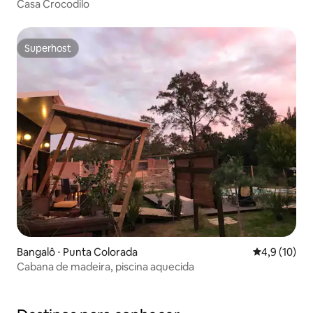
Casa Crocodilo
Superhost
Superhost
Bangalô ⋅ Punta Colorada
4,9 de uma a
4,9 (10)
Cabana de madeira, piscina aquecida