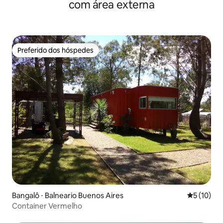
com área externa
Preferido dos hóspedes
Preferido dos hóspedes
Bangalô ⋅ Balneario Buenos Aires
5 de uma a
5 (10)
Container Vermelho