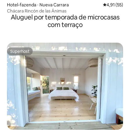
Hotel-fazenda ⋅ Nueva Carrara
4,91 de uma a
4,91 (55)
Chácara Rincón de las Ánimas
Aluguel por temporada de microcasas
com terraço
Superhost
Superhost