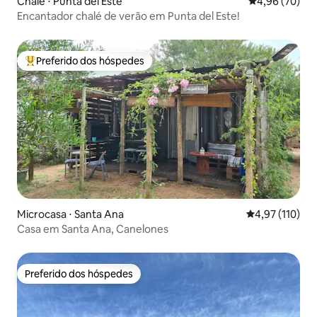
Chalé ⋅ Punta del Este
4,96 de uma a
4,96 (70)
Encantador chalé de verão em Punta del Este!
Preferido dos hóspedes
Entre os melhores preferidos dos hóspedes
Microcasa ⋅ Santa Ana
4,97 de uma av
4,97 (110)
Casa em Santa Ana, Canelones
Preferido dos hóspedes
Preferido dos hóspedes