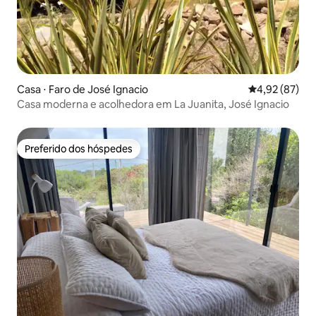
Casa ⋅ Faro de José Ignacio
4,92 de uma a
4,92 (87)
Casa moderna e acolhedora em La Juanita, José Ignacio
Preferido dos hóspedes
Preferido dos hóspedes