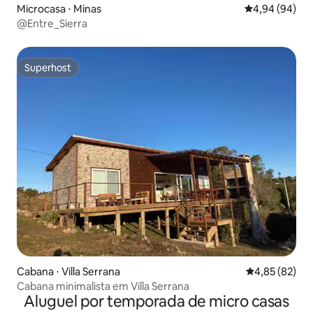
Microcasa ⋅ Minas
4,94 de uma av
4,94 (94)
@Entre_Sierra
Superhost
Superhost
Cabana ⋅ Villa Serrana
4,85 de uma a
4,85 (82)
Cabana minimalista em Villa Serrana
Aluguel por temporada de micro casas