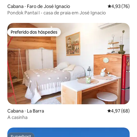
Cabana ⋅ Faro de José Ignacio
4,93 de uma a
4,93 (76)
Pondok Pantai I - casa de praia em José Ignacio
Preferido dos hóspedes
Preferido dos hóspedes
Cabana ⋅ La Barra
4,97 de uma a
4,97 (68)
A casinha
Superhost