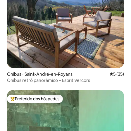
Ônibus ⋅ Saint-André-en-Royans
5 de uma a
5 (35)
Ônibus retrô panorâmico – Esprit Vercors
Preferido dos hóspedes
Entre os melhores preferidos dos hóspedes