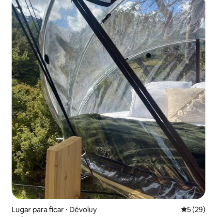
Lugar para ficar ⋅ Dévoluy
5 de uma a
5 (29)