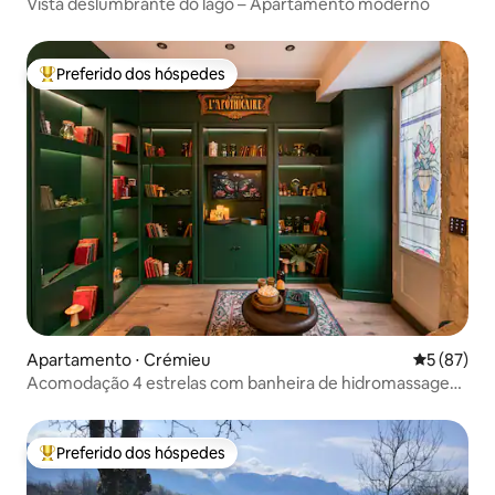
Vista deslumbrante do lago – Apartamento moderno
Preferido dos hóspedes
Entre os melhores preferidos dos hóspedes
Apartamento ⋅ Crémieu
5 de uma a
5 (87)
Acomodação 4 estrelas com banheira de hidromassagem
temática bem no centro, perto de Lyon
Preferido dos hóspedes
Entre os melhores preferidos dos hóspedes