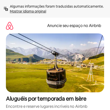
Pular
Algumas informações foram traduzidas automaticamente. 
para
Mostrar idioma original
o
conteúdo
Anuncie seu espaço no Airbnb
Aluguéis por temporada em Isère
Encontre e reserve lugares incríveis no Airbnb