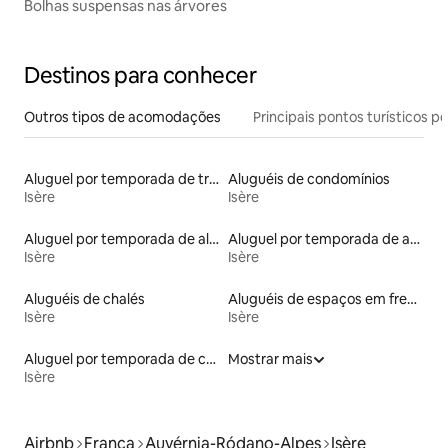
Bolhas suspensas nas árvores
Destinos para conhecer
Outros tipos de acomodações
Principais pontos turísticos po
Aluguel por temporada de trailers
Aluguéis de condomínios
Isère
Isère
Aluguel por temporada de alojamentos ecológicos
Aluguel por temporada de apart-hotéis
Isère
Isère
Aluguéis de chalés
Aluguéis de espaços em frente à praia
Isère
Isère
Aluguel por temporada de casas de veraneio
Mostrar mais
Isère
Airbnb
França
Auvérnia-Ródano-Alpes
Isère