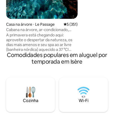
de campo é o lugar
Grenoble e Chamb
"gitedecaractere-
Casa na árvore ⋅ Le Passage
5 de uma avaliação média de 
5 (351)
Cabana na árvore, ar-condicionado,
vista, spa privativo quente/frio
A primavera está chegando aqui:
aproveite o despertar da natureza, os
dias mais amenos e seu spa ao ar livre
(banheira nórdica) aquecido a 37 °C!
Comodidades populares em aluguel por
Vistas deslumbrantes, um interior
aconchegante com um projetor de
temporada em Isère
vídeo. O refúgio perfeito na natureza
para relaxar e recarregar as energias. ✨
Uma ocasião especial? Torne sua estadia
ainda mais especial com a nossa opção
“Romântica” (pétalas, velas de LED) ou
“Noite brilhante” (com champanhe).
Perfeito para surpreender seu parceiro!
(Detalhes e preços na seção “Outras
Cozinha
Wi-Fi
observações” abaixo 👇).