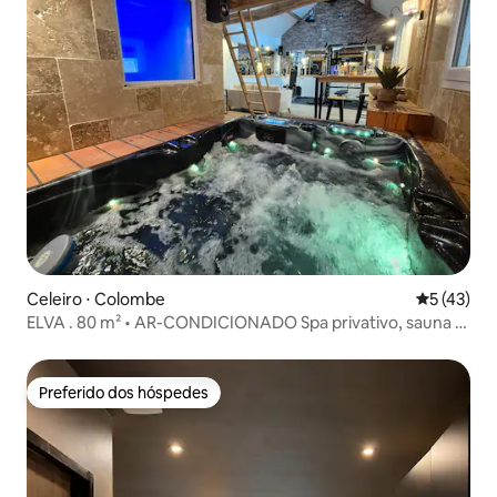
Celeiro ⋅ Colombe
5 de uma a
5 (43)
ELVA . 80 m² • AR-CONDICIONADO Spa privativo, sauna a
vapor e academia
Preferido dos hóspedes
Preferido dos hóspedes