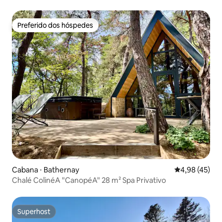
Preferido dos hóspedes
Preferido dos hóspedes
Cabana ⋅ Bathernay
4,98 de uma a
4,98 (45)
Chalé ColinéA "CanopéA" 28 m² Spa Privativo
Superhost
Superhost