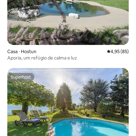
Casa ⋅ Hostun
4,95 de uma a
4,95 (85)
Aporia, um refúgio de calma e luz
Superhost
Superhost