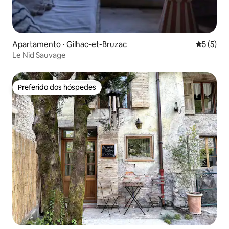
Apartamento ⋅ Gilhac-et-Bruzac
5 de uma 
5 (5)
Le Nid Sauvage
Preferido dos hóspedes
Preferido dos hóspedes