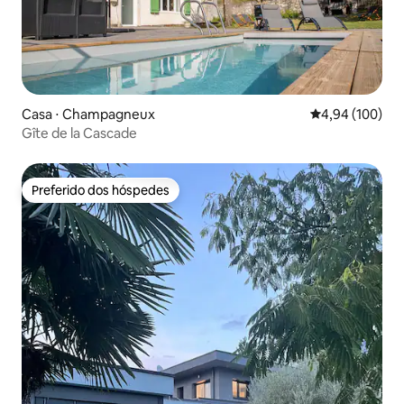
Casa ⋅ Champagneux
4,94 de uma av
4,94 (100)
Gîte de la Cascade
Preferido dos hóspedes
Preferido dos hóspedes