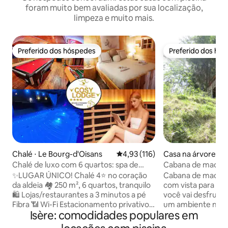
foram muito bem avaliadas por sua localização,
limpeza e muito mais.
Preferido dos hóspedes
Preferido dos hó
Preferido dos hóspedes
Preferido dos hó
Chalé ⋅ Le Bourg-d'Oisans
4,93 de uma avaliação média de 
4,93 (116)
Casa na árvore ⋅ R
Chalé de luxo com 6 quartos: spa de
Cabana de madei
natação, sauna, bilhar, bar
nórdico de invern
✨LUGAR ÚNICO! Chalé 4⭐ no coração
Cabana de madeira
da aldeia 🏘️ 250 m², 6 quartos, tranquilo
com vista para as
🛍️ Lojas/restaurantes a 3 minutos a pé
você vai desfrutar
Fibra 📶 Wi-Fi Estacionamento privativo e
um ambiente natu
Isère: comodidades populares em
seguro (3 vagas) 🏔️ NATUREZA E
natureza esperam
ESPORTE: - Alpe d'Huez / Les Deux Alpes
serviço de buffet.