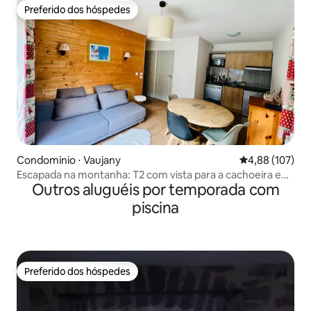
Preferido dos hóspedes
Preferido dos hóspedes
Condomínio ⋅ Vaujany
4,88 de uma av
4,88 (107)
Escapada na montanha: T2 com vista para a cachoeira e
Outros aluguéis por temporada com
piscina
piscina
Preferido dos hóspedes
Preferido dos hóspedes