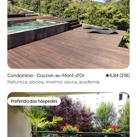
Condomínio ⋅ Couzon-au-Mont-d'Or
4,84 de uma av
4,84 (218)
Natureza, piscina, inverno: sauna, academia.
Preferido dos hóspedes
Preferido dos hóspedes