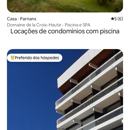
Casa ⋅ Parnans
5 de uma 
5 (6)
Domaine de la Croix-Haute - Piscina e SPA
Locações de condomínios com piscina
Preferido dos hóspedes
Entre os melhores preferidos dos hóspedes