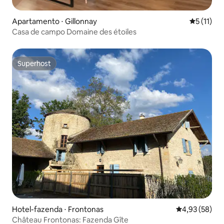
Apartamento ⋅ Gillonnay
5 de uma a
5 (11)
Casa de campo Domaine des étoiles
Superhost
Superhost
Hotel-fazenda ⋅ Frontonas
4,93 de uma a
4,93 (58)
Château Frontonas: Fazenda Gîte