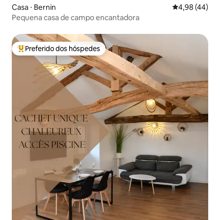
Casa ⋅ Bernin
4,98 de uma a
4,98 (44)
Pequena casa de campo encantadora
Preferido dos hóspedes
Entre os melhores preferidos dos hóspedes