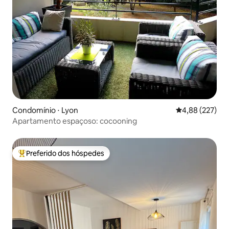
Condomínio ⋅ Lyon
4,88 de uma av
4,88 (227)
Apartamento espaçoso: cocooning
Preferido dos hóspedes
Entre os melhores preferidos dos hóspedes