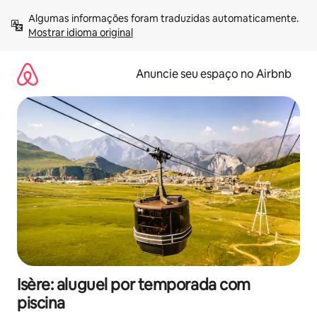
Pular
Algumas informações foram traduzidas automaticamente. 
para
Mostrar idioma original
o
conteúdo
Anuncie seu espaço no Airbnb
Isère: aluguel por temporada com
piscina