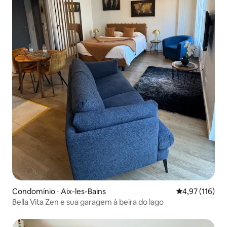
Condomínio ⋅ Aix-les-Bains
4,97 de uma av
4,97 (116)
Bella Vita Zen e sua garagem à beira do lago