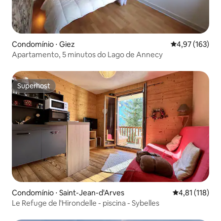
Condomínio ⋅ Giez
4,97 de uma av
4,97 (163)
Apartamento, 5 minutos do Lago de Annecy
Superhost
Superhost
Condomínio ⋅ Saint-Jean-d'Arves
4,81 de uma av
4,81 (118)
Le Refuge de l'Hirondelle - piscina - Sybelles