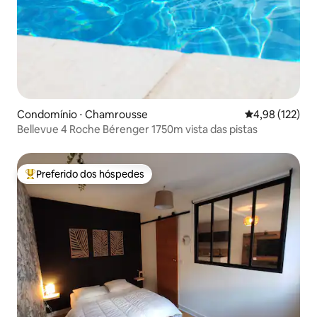
Condomínio ⋅ Chamrousse
4,98 de uma av
4,98 (122)
Bellevue 4 Roche Bérenger 1750m vista das pistas
Preferido dos hóspedes
Entre os melhores preferidos dos hóspedes