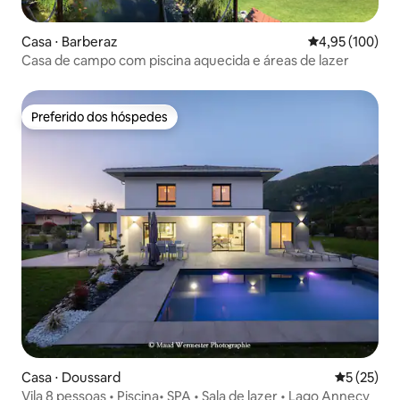
Casa ⋅ Barberaz
4,95 de uma av
4,95 (100)
Casa de campo com piscina aquecida e áreas de lazer
Preferido dos hóspedes
Preferido dos hóspedes
Casa ⋅ Doussard
5 de uma a
5 (25)
Vila 8 pessoas • Piscina• SPA • Sala de lazer • Lago Annecy