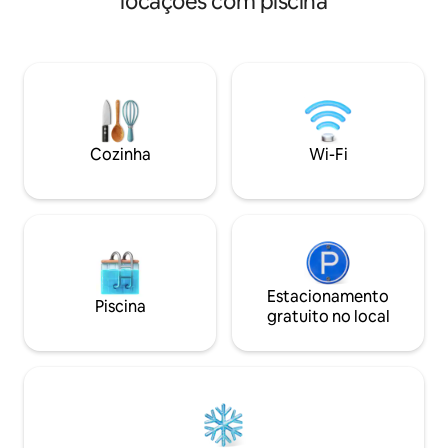
locações com piscina
(15 min 🚗) - Cabinovia 10 min (gratuita) -
expresso. Requer 
Lagos de montanha e trilhas a 2 min de
semanal de 26/04/
distância - 🚍 gratuito, a 4 min de
Banho nórdico, ab
distância 🚲 Sala segura para
final de abril, en
esquis/bicicletas 💆 RELAXAMENTO E
Piscina de acesso 
LAZER: - Grande banheira de
de água, 5,7 por 3
hidromassagem com recurso de
aquecida Aberto 
natação (36 °C) e sauna - Área de lazer:
meados de setem
Cozinha
Wi-Fi
bilhar, bar, pebolim, fliperama -
clima, entre em c
Massagens profissionais no local - Jardim
Animais de estima
fechado, churrasqueira, rede
Estacionamento
Piscina
gratuito no local