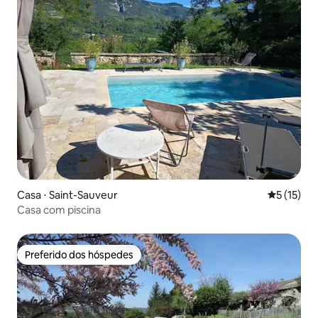
Casa ⋅ Saint-Sauveur
5 de uma a
5 (15)
Casa com piscina
Preferido dos hóspedes
Preferido dos hóspedes