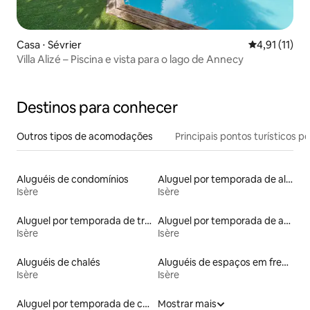
Casa ⋅ Sévrier
4,91 de uma a
4,91 (11)
Villa Alizé – Piscina e vista para o lago de Annecy
Destinos para conhecer
Outros tipos de acomodações
Principais pontos turísticos po
Aluguéis de condomínios
Aluguel por temporada de alojamentos ecológicos
Isère
Isère
Aluguel por temporada de trailers
Aluguel por temporada de apart-hotéis
Isère
Isère
Aluguéis de chalés
Aluguéis de espaços em frente à praia
Isère
Isère
Aluguel por temporada de casas de veraneio
Mostrar mais