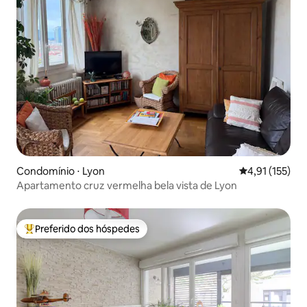
Condomínio ⋅ Lyon
4,91 de uma av
4,91 (155)
Apartamento cruz vermelha bela vista de Lyon
Preferido dos hóspedes
Entre os melhores preferidos dos hóspedes