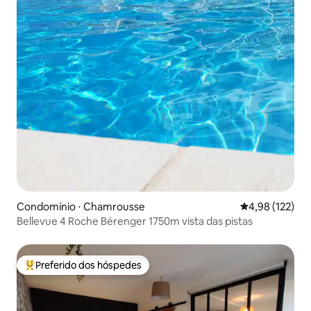
Condomínio ⋅ Chamrousse
4,98 de uma av
4,98 (122)
Bellevue 4 Roche Bérenger 1750m vista das pistas
Preferido dos hóspedes
Entre os melhores preferidos dos hóspedes