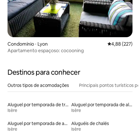
Condomínio ⋅ Lyon
4,88 de uma av
4,88 (227)
Apartamento espaçoso: cocooning
Destinos para conhecer
Outros tipos de acomodações
Principais pontos turísticos po
Aluguel por temporada de trailers
Aluguel por temporada de alojamentos ecológicos
Isère
Isère
Aluguel por temporada de apart-hotéis
Aluguéis de chalés
Isère
Isère