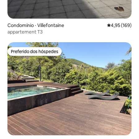
Condomínio ⋅ Villefontaine
4,95 de uma av
4,95 (169)
appartement T3
Preferido dos hóspedes
Preferido dos hóspedes