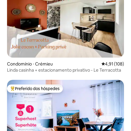
Condomínio ⋅ Crémieu
4,91 de uma av
4,91 (108)
Linda casinha + estacionamento privativo - Le Terracotta
Preferido dos hóspedes
Entre os melhores preferidos dos hóspedes