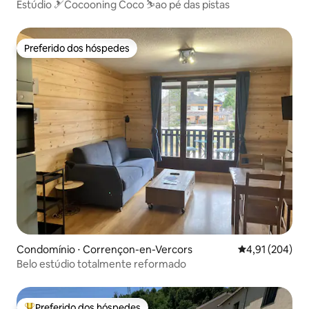
Estúdio 🎿Cocooning Coco ⛷ao pé das pistas
Preferido dos hóspedes
Preferido dos hóspedes
Condomínio ⋅ Corrençon-en-Vercors
4,91 de uma av
4,91 (204)
Belo estúdio totalmente reformado
Preferido dos hóspedes