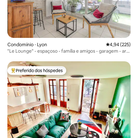
Condomínio ⋅ Lyon
4,94 de uma av
4,94 (225)
"Le Lounge" - espaçoso - família e amigos - garagem - ar-
condicionado
Preferido dos hóspedes
Entre os melhores preferidos dos hóspedes