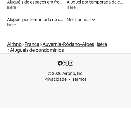
Aluguéis de espaços em frente à praia
Aluguel por temporada de casas de veraneio
Isère
Isère
Aluguel por temporada de casas na terra
Mostrar mais
Isère
Airbnb
França
Auvérnia-Ródano-Alpes
Isère
Aluguéis de condomínios
© 2026 Airbnb, Inc.
Privacidade
Termos