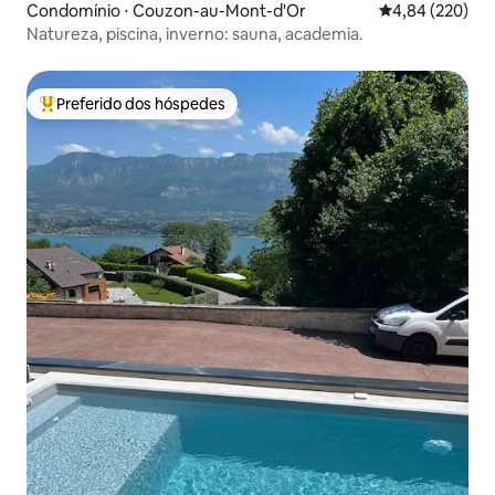
Condomínio ⋅ Couzon-au-Mont-d'Or
4,84 de uma ava
4,84 (220)
Natureza, piscina, inverno: sauna, academia.
Preferido dos hóspedes
Entre os melhores preferidos dos hóspedes