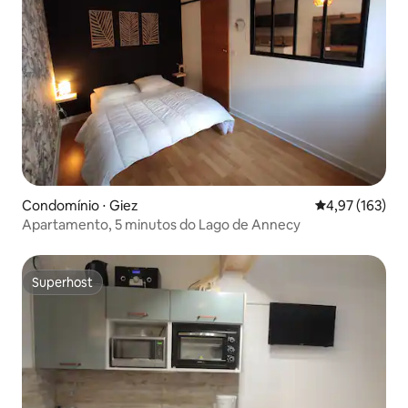
Condomínio ⋅ Giez
4,97 de uma av
4,97 (163)
Apartamento, 5 minutos do Lago de Annecy
Superhost
Superhost