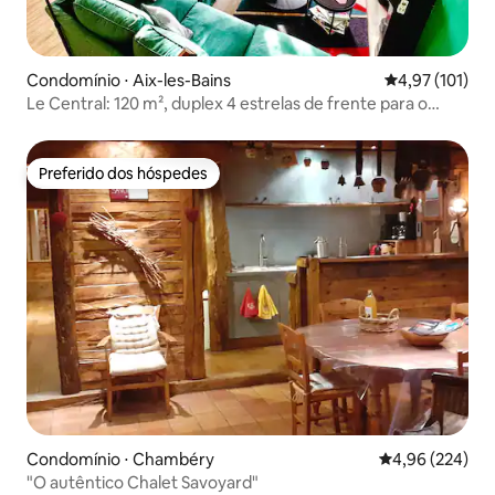
Condomínio ⋅ Aix-les-Bains
4,97 de uma av
4,97 (101)
Le Central: 120 m², duplex 4 estrelas de frente para o
cassino Aix
Preferido dos hóspedes
Preferido dos hóspedes
Condomínio ⋅ Chambéry
4,96 de uma ava
4,96 (224)
"O autêntico Chalet Savoyard"