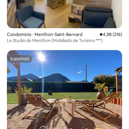
Condomínio ⋅ Menthon-Saint-Bernard
4,98 de uma av
4,98 (216)
Le Studio de Menthon (Mobiliado de Turismo ***)
Superhost
Superhost