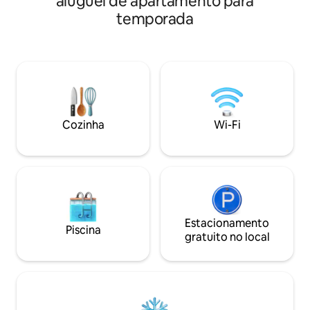
aluguel de apartamento para
GRÁTIS! Localização ideal com
você se beneficia 
temporada
comodidades (padaria, mercearia,
estacionamento pr
tabacaria, restaurante) e outros
ambiente calmo e ac
(Bastilha, Palais des Sports, Hospitais)
ciclovia a 100 metr
Servido por todos os transportes –
acesso a mais de 4
ônibus L 16 (C cidade 10 min), bonde B (C
Você se beneficia
cidade 10 min, Estação de trem,
privativo e um ser
Europole, Dom. Universidade), acesso à
precisar de algo e
rodovia Lyon /Sisteron (Quais/Porte de
estadia.
Cozinha
Wi-Fi
Fr) Chambéry (Rocade Meylan)
Estacionamento
Piscina
gratuito no local