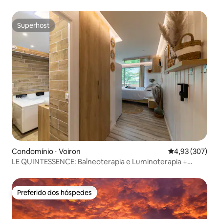
Superhost
Superhost
Condomínio ⋅ Voiron
4,93 de uma av
4,93 (307)
LE QUINTESSENCE: Balneoterapia e Luminoterapia +
estacionamento
Preferido dos hóspedes
Preferido dos hóspedes