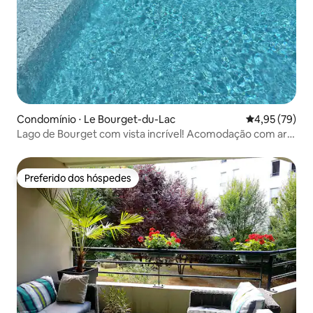
Condomínio ⋅ Le Bourget-du-Lac
4,95 de uma a
4,95 (79)
Lago de Bourget com vista incrível! Acomodação com ar-
condicionado
Preferido dos hóspedes
Preferido dos hóspedes