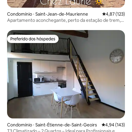
Condomínio ⋅ Saint-Jean-de-Maurienne
4,87 de uma av
4,87 (123)
Apartamento aconchegante, perto da estação de trem,
ar condicionado, terraço
Preferido dos hóspedes
Preferido dos hóspedes
Condomínio ⋅ Saint-Étienne-de-Saint-Geoirs
4,94 de uma av
4,94 (143)
T3 Climatizado – 2 Quartos – Ideal para Profissionais e