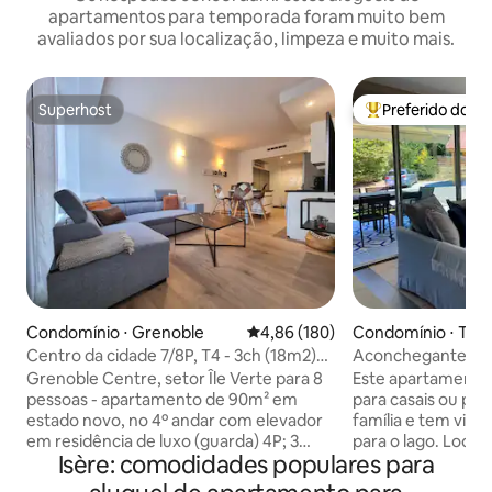
apartamentos para temporada foram muito bem
avaliados por sua localização, limpeza e muito mais.
Superhost
Preferido dos 
Superhost
Entre os melhore
Condomínio ⋅ Grenoble
4,86 de uma avaliação média de 
4,86 (180)
Condomínio ⋅ Tallo
Centro da cidade 7/8P, T4 - 3ch (18m2)
Aconchegante 55
3SDB, Garagem
terraço e estaci
Grenoble Centre, setor Île Verte para 8
Este apartamento 
pessoas - apartamento de 90m² em
para casais ou p
estado novo, no 4º andar com elevador
família e tem vist
em residência de luxo (guarda) 4P; 3
para o lago. Localizado em Talloires (uma
Isère: comodidades populares para
quartos 18 m², 6 camas, 3 banheiros, 2
das 1000 aldeias 
varandas, 4 TVs + Wi-Fi. GARAGEM
em um campo de g