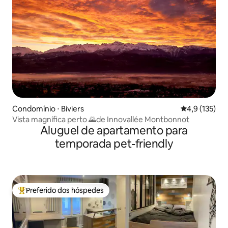
Condomínio ⋅ Biviers
4,9 de uma av
4,9 (135)
Vista magnífica perto 🌄de Innovallée Montbonnot
Aluguel de apartamento para
temporada pet-friendly
Preferido dos hóspedes
Entre os melhores preferidos dos hóspedes