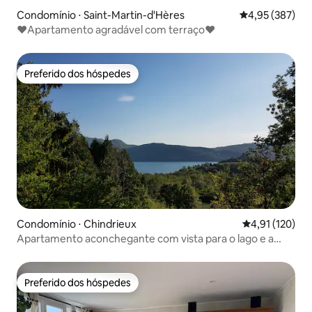
Condomínio ⋅ Saint-Martin-d'Hères
4,95 de uma av
4,95 (387)
♥️Apartamento agradável com terraço♥️
Preferido dos hóspedes
Preferido dos hóspedes
Condomínio ⋅ Chindrieux
4,91 de uma av
4,91 (120)
Apartamento aconchegante com vista para o lago e a
montanha
Preferido dos hóspedes
Preferido dos hóspedes