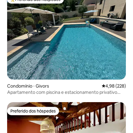
Entre os melhores preferidos dos hóspedes
Condomínio ⋅ Givors
4,98 de uma ava
4,98 (228)
Apartamento com piscina e estacionamento privativo
seguro
Preferido dos hóspedes
Preferido dos hóspedes