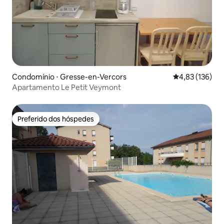
Condomínio ⋅ Gresse-en-Vercors
4,83 de uma av
4,83 (136)
Apartamento Le Petit Veymont
Preferido dos hóspedes
Preferido dos hóspedes