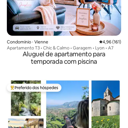
Condomínio ⋅ Vienne
4,96 de uma av
4,96 (161)
Apartamento T3 • Chic & Calmo • Garagem • Lyon • A7
Aluguel de apartamento para
temporada com piscina
Preferido dos hóspedes
Entre os melhores preferidos dos hóspedes